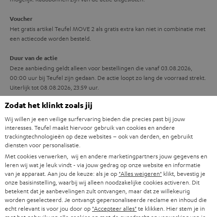
a
t
Voucher
i
Het gratis artikel Teufel MOVE 2 als gratis extra kan niet in combinatie met
een actiecode worden besteld.
e
Duur van de actie
Deze aanbieding geldt alleen voor bestellingen die vanaf 03.08.2026,
00:00 uur bij Teufel zijn gedaan. De actie loopt zo lang de voorraad strekt.
Uiterlijk tot 08.08.2026, 23:59 uur.
Zodat het klinkt zoals jij
Bij retourneren
Het gratis artikel Teufel MOVE 2 heeft een verkoopwaarde van € 29,99.
Wij willen je een veilige surfervaring bieden die precies past bij jouw
Deze aanbieding is als eenheid te betrachten. De producten worden
interesses. Teufel maakt hiervoor gebruik van cookies en andere
trackingtechnologieën op deze websites – ook van derden, en gebruikt
samen aangeboden. Het is uitgesloten de koopovereenkomst te splitsen
diensten voor personalisatie.
(bijv. alleen te beperken op het gebruik van het gratis artikel Teufel MOVE
2). Dit houdt in dat bij een eventueel retourneren van het aangeschafte
Met cookies verwerken, wij en andere marketingpartners jouw gegevens en
leren wij wat je leuk vindt - via jouw gedrag op onze website en informatie
product, ook het gratis artikel Teufel MOVE 2 geretourneerd dient te
van je apparaat. Aan jou de keuze: als je op
"Alles weigeren"
klikt, bevestig je
worden.
onze basisinstelling, waarbij wij alleen noodzakelijke cookies activeren. Dit
betekent dat je aanbevelingen zult ontvangen, maar dat ze willekeurig
Let op
worden geselecteerd. Je ontvangt gepersonaliseerde reclame en inhoud die
Bij het leveren van gratis producten in het kader van promotionele acties
echt relevant is voor jou door op
"Accepteer alles"
te klikken. Hier stem je in
gelden – afwijkend van onze algemene voorwaarden – voor deze