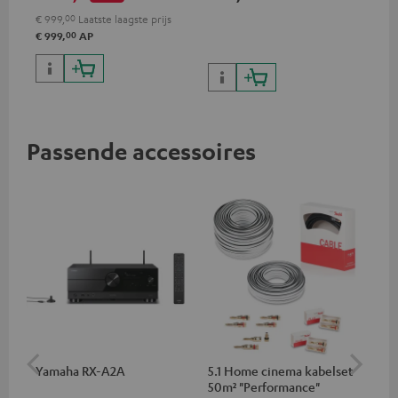
€ 999,
00
Laatste laagste prijs
00
€ 999,
AP
Passende accessoires
Yamaha RX-A2A
5.1 Home cinema kabelset
Su
50m² "Performance"
C3