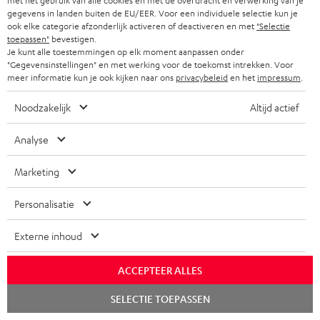
met het gebruik van alle cookies en met de overdracht en verwerking van je
producten geldt de garantie van 2 jaar niet.
gegevens in landen buiten de EU/EER. Voor een individuele selectie kun je
ook elke categorie afzonderlijk activeren of deactiveren en met
"Selectie
toepassen"
bevestigen.
Levering
Je kunt alle toestemmingen op elk moment aanpassen onder
De levering van het gratis artikel Teufel MOVE 2 hoeft niet per se
"Gegevensinstellingen" en met werking voor de toekomst intrekken. Voor
tegelijkertijd met het aangeschafte product plaats te vinden. De levering
meer informatie kun je ook kijken naar ons
privacybeleid
en het
impressum
.
kan eventueel ook later plaatsvinden.
Noodzakelijk
Altijd actief
Analyse
Marketing
8 weken proefluisteren
Personalisatie
Gratis retourneren
Externe inhoud
Inhouse klantenservice
ACCEPTEER ALLES
Audio-expertise sinds 1979
Chat
SELECTIE TOEPASSEN
starten