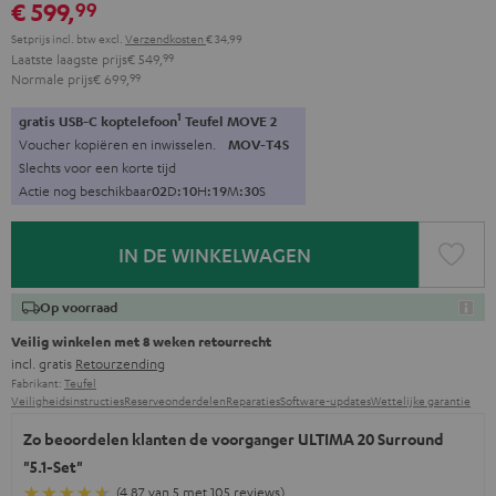
€ 599,
99
Setprijs incl. btw
excl.
Verzendkosten
€ 34,99
Laatste laagste prijs
€ 549,
99
Normale prijs
€ 699,
99
1
gratis USB-C koptelefoon
Teufel MOVE 2
Voucher kopiëren en inwisselen.
MOV-T4S
Slechts voor een korte tijd
Actie nog beschikbaar
0
2
D
:
1
0
H
:
1
9
M
:
2
9
S
IN DE WINKELWAGEN
Op voorraad
Veilig winkelen met 8 weken retourrecht
incl. gratis
Retourzending
Fabrikant:
Teufel
Veiligheidsinstructies
Reserveonderdelen
Reparaties
Software-updates
Wettelijke garantie
Zo beoordelen klanten de voorganger ULTIMA 20 Surround
"5.1-Set"
(4.87 van 5 met 105 reviews)