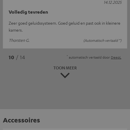
14.12.2025
Volledig tevreden
Zeer goed geluidssysteem. Goed geluid en past ook in kleinere
kamers.
Thorsten G.
(Automatisch vertaald *)
*
10
/ 14
automatisch vertaald door
DeepL
TOON MEER
Accessoires