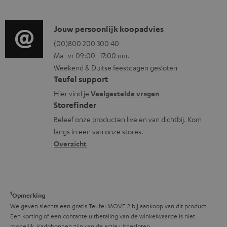
t
f
d
i
o
i
C
Jouw persoonlijk koopadvies
e
r
o
o
(00)800 200 300 40
i
m
Ma–vr 09:00–17:00 uur.
g
n
n
a
Weekend & Duitse feestdagen gesloten
l
t
f
t
Teufel support
o
a
o
i
Hier vind je
Veelgestelde vragen
s
c
Storefinder
r
e
s
t
Beleef onze producten live en van dichtbij. Kom
m
langs in een van onze stores.
a
i
a
Overzicht
r
n
t
y
f
i
o
e
1
r
Opmerking
We geven slechts een gratis Teufel MOVE 2 bij aankoop van dit product.
m
Een korting of een contante uitbetaling van de winkelwaarde is niet
mogelijk. Kadobonnen zijn van de actie uitgesloten.