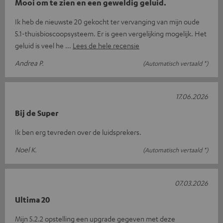
Mooi om te zien en een geweldig geluid.
Ik heb de nieuwste 20 gekocht ter vervanging van mijn oude
5.1-thuisbioscoopsysteem. Er is geen vergelijking mogelijk. Het
geluid is veel he
Lees de hele recensie
Andrea P.
(Automatisch vertaald *)
17.06.2026
Bij de Super
Ik ben erg tevreden over de luidsprekers.
Noel K.
(Automatisch vertaald *)
07.03.2026
Ultima 20
Mijn 5.2.2 opstelling een upgrade gegeven met deze