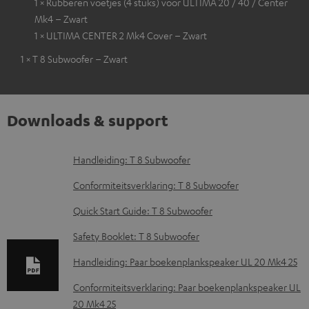
1 × Rubberen voetjes (4 stuks) voor ULTIMA 20 / 40 / Center
Mk4 – Zwart
1 × ULTIMA CENTER 2 Mk4 Cover – Zwart
1 × T 8 Subwoofer – Zwart
Downloads & support
D
Handleiding: T 8 Subwoofer
o
Conformiteitsverklaring: T 8 Subwoofer
w
Quick Start Guide: T 8 Subwoofer
n
Safety Booklet: T 8 Subwoofer
l
o
Handleiding: Paar boekenplankspeaker UL 20 Mk4 25
a
Conformiteitsverklaring: Paar boekenplankspeaker UL
d
20 Mk4 25