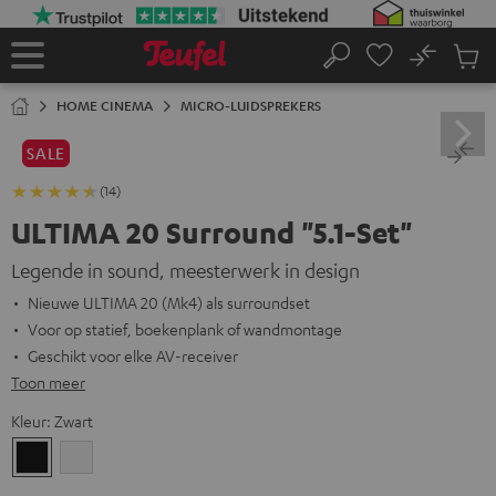
GA
NAAR
NHOUD
No
Ops
Home
Zoeken
Produ
winke
HOME CINEMA
MICRO-LUIDSPREKERS
SALE
(14)
ULTIMA 20 Surround "5.1-Set"
Legende in sound, meesterwerk in design
Nieuwe ULTIMA 20 (Mk4) als surroundset
Voor op statief, boekenplank of wandmontage
Geschikt voor elke AV-receiver
Toon meer
Kleur:
Zwart
Zwart
Wit