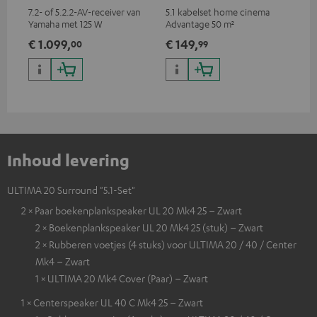
C4545S
7.2- of 5.2.2-AV-receiver van
5.1 kabelset home cinema
Ho
Yamaha met 125 W
Advantage 50 m²
ver
uitgangsvermogen per kanaal
ci
€ 1.099,
€ 149,
€ 
00
99
(8 Ohm, 0,9 % THD)
Inhoud levering
ULTIMA 20 Surround "5.1-Set"
2 × Paar boekenplankspeaker UL 20 Mk4 25 – Zwart
2 × Boekenplankspeaker UL 20 Mk4 25 (stuk) – Zwart
2 × Rubberen voetjes (4 stuks) voor ULTIMA 20 / 40 / Center
Mk4 – Zwart
1 × ULTIMA 20 Mk4 Cover (Paar) – Zwart
1 × Centerspeaker UL 40 C Mk4 25 – Zwart