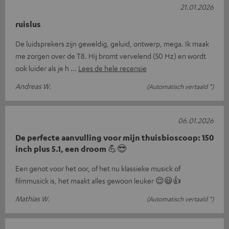
21.01.2026
ruislus
De luidsprekers zijn geweldig, geluid, ontwerp, mega. Ik maak
me zorgen over de T8. Hij bromt vervelend (50 Hz) en wordt
ook luider als je h
Lees de hele recensie
Andreas W.
(Automatisch vertaald *)
06.01.2026
De perfecte aanvulling voor mijn thuisbioscoop: 150
inch plus 5.1, een droom 💪😎
Een genot voor het oor, of het nu klassieke musick of
filmmusick is, het maakt alles gewoon leuker 😌😃👍
Mathias W.
(Automatisch vertaald *)