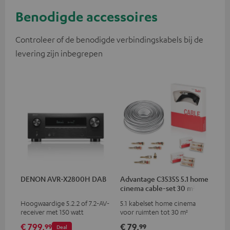
Benodigde accessoires
Controleer of de benodigde verbindingskabels bij de
levering zijn inbegrepen
DENON AVR-X2800H DAB
Advantage C3535S 5.1 home
cinema cable-set 30 m²
Hoogwaardige 5.2.2 of 7.2-AV-
5.1 kabelset home cinema
receiver met 150 watt
voor ruimten tot 30 m²
uitgangsvermogen per kanaal
€ 799,
€ 79,
99
99
Deal