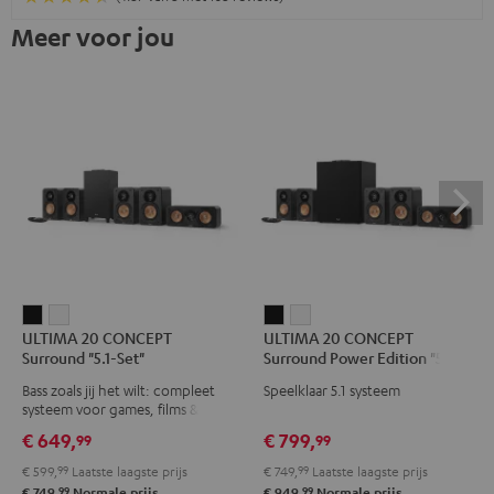
Meer voor jou
ULTIMA
ULTIMA
ULTIMA
ULTIMA
ULTIMA 20 CONCEPT
ULTIMA 20 CONCEPT
20
20
20
20
Surround "5.1-Set"
Surround Power Edition "5.1-
CONCEPT
CONCEPT
CONCEPT
CONCEPT
Set"
Bass zoals jij het wilt: compleet
Speelklaar 5.1 systeem
Surround
Surround
Surround
Surround
systeem voor games, films &
"5.1-
"5.1-
Power
Power
muziek
€ 649,
€ 799,
99
99
Set"
Set"
Edition
Edition
€ 599,
99
Laatste laagste prijs
€ 749,
99
Laatste laagste prijs
Zwart
Wit
"5.1-
"5.1-
99
99
€ 749,
Normale prijs
€ 949,
Normale prijs