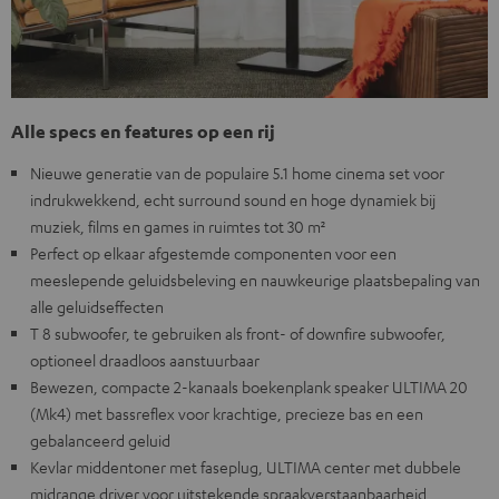
Alle specs en features op een rij
Nieuwe generatie van de populaire 5.1 home cinema set voor
indrukwekkend, echt surround sound en hoge dynamiek bij
muziek, films en games in ruimtes tot 30 m²
Perfect op elkaar afgestemde componenten voor een
meeslepende geluidsbeleving en nauwkeurige plaatsbepaling van
alle geluidseffecten
T 8 subwoofer, te gebruiken als front- of downfire subwoofer,
optioneel draadloos aanstuurbaar
Bewezen, compacte 2-kanaals boekenplank speaker ULTIMA 20
(Mk4) met bassreflex voor krachtige, precieze bas en een
gebalanceerd geluid
Kevlar middentoner met faseplug, ULTIMA center met dubbele
midrange driver voor uitstekende spraakverstaanbaarheid