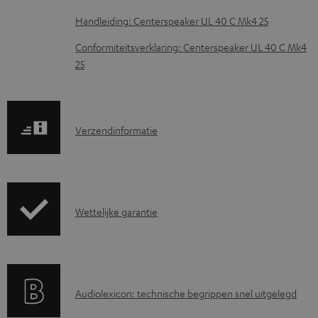
d
Handleiding: Centerspeaker UL 40 C Mk4 25
o
Conformiteitsverklaring: Centerspeaker UL 40 C Mk4
c
25
u
m
e
V
Verzendinformatie
n
e
t
r
e
z
n
G
Wettelijke garantie
e
a
n
r
d
a
i
A
Audiolexicon: technische begrippen snel uitgelegd
n
n
u