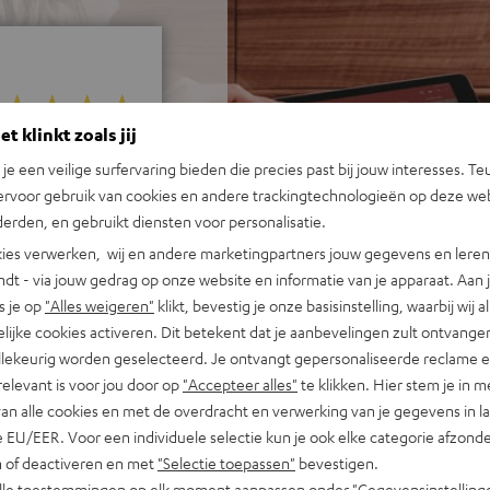
t klinkt zoals jij
j 427 beoordelingen)
n je een veilige surfervaring bieden die precies past bij jouw interesses. Te
ervoor gebruik van cookies en andere trackingtechnologieën op deze web
erden, en gebruikt diensten voor personalisatie.
REVIEWS
ies verwerken, wij en andere marketingpartners jouw gegevens en leren 
indt - via jouw gedrag op onze website en informatie van je apparaat. Aan 
s je op
"Alles weigeren"
klikt, bevestig je onze basisinstelling, waarbij wij a
lijke cookies activeren. Dit betekent dat je aanbevelingen zult ontvange
illekeurig worden geselecteerd. Je ontvangt gepersonaliseerde reclame 
relevant is voor jou door op
"Accepteer alles"
te klikken. Hier stem je in m
van alle cookies en met de overdracht en verwerking van je gegevens in 
 EU/EER. Voor een individuele selectie kun je ook elke categorie afzonder
n of deactiveren en met
"Selectie toepassen"
bevestigen.
alle toestemmingen op elk moment aanpassen onder "Gegevensinstelling