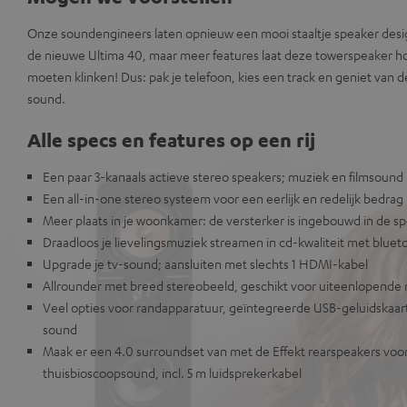
Onze soundengineers laten opnieuw een mooi staaltje speaker desi
de nieuwe Ultima 40, maar meer features laat deze towerspeaker h
moeten klinken! Dus: pak je telefoon, kies een track en geniet van 
sound.
Alle specs en features op een rij
Een paar 3-kanaals actieve stereo speakers; muziek en filmsound 
Een all-in-one stereo systeem voor een eerlijk en redelijk bedrag
Meer plaats in je woonkamer: de versterker is ingebouwd in de s
Draadloos je lievelingsmuziek streamen in cd-kwaliteit met bluet
Upgrade je tv-sound; aansluiten met slechts 1 HDMI-kabel
Allrounder met breed stereobeeld, geschikt voor uiteenlopende
Veel opties voor randapparatuur, geïntegreerde USB-geluidskaart
sound
Maak er een 4.0 surroundset van met de Effekt rearspeakers voor
thuisbioscoopsound, incl. 5 m luidsprekerkabel