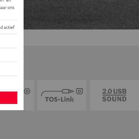
naar ons
jd actief