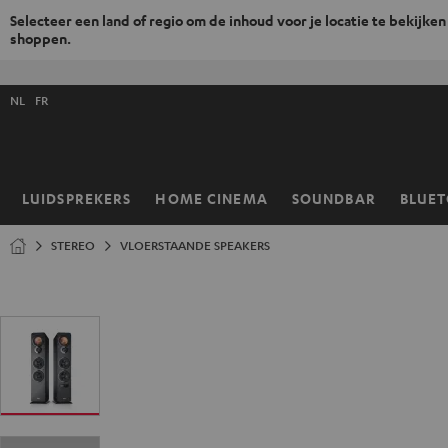
Selecteer een land of regio om de inhoud voor je locatie te bekijken
shoppen.
GA
NAAR
Selecteer
NHOUD
NL
FR
taal
store
LUIDSPREKERS
HOME CINEMA
SOUNDBAR
BLUE
Home
STEREO
VLOERSTAANDE SPEAKERS