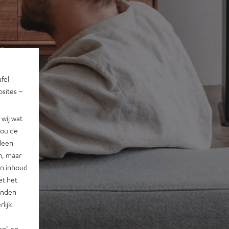
ufel
sites –
wij wat
jou de
lleen
n, maar
en inhoud
et het
landen
lijk
en" en