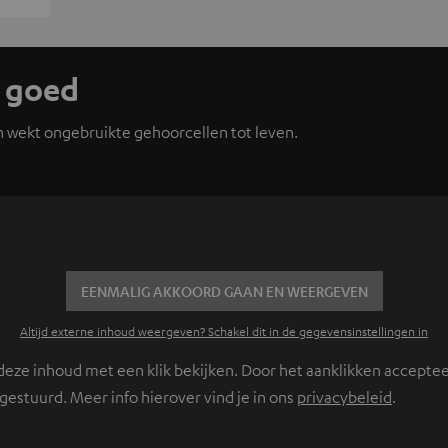
d goed
n wekt ongebruikte gehoorcellen tot leven.
EENMALIG AKKOORD GAAN EN WEERGEVEN
Altijd externe inhoud weergeven? Schakel dit in de gegevensinstellingen in
ze inhoud met een klik bekijken. Door het aanklikken accepteer
stuurd. Meer info hierover vind je in ons
privacybeleid
.