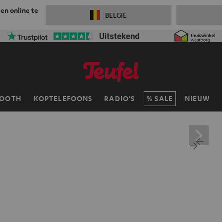
 en online te
BELGIË
TOOTH
KOPTELEFOONS
RADIO'S
SALE
NIEUW