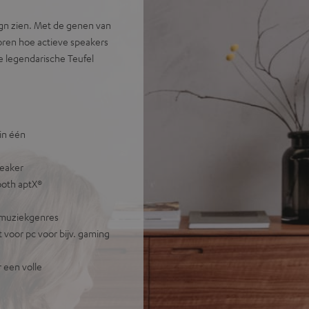
gn zien. Met de genen van
oren hoe actieve speakers
de legendarische Teufel
in één
peaker
ooth aptX®
 muziekgenres
 voor pc voor bijv. gaming
 een volle