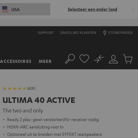
Selecteer een ander land
USA
SUPPORT
ZAKELIJKE KLANTEN
STOREFINDER
No
ACCESSOIRES
MEER
Zoeken
Mijn
Produc
account
winkel
(428)
ULTIMA 40 ACTIVE
The two and only
Ready 2 play: geen versterker/AV-receiver nodig
HDMI-ARC aansluiting voor tv
Optioneel uit te breiden met EFFEKT rearspeakers