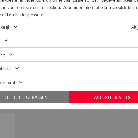
ing voor de toekomst intrekken. Voor meer informatie kun je ook kijken 
eleid
en het
impressum
.
kelijk
Alti
e
ing
lisatie
e inhoud
SELECTIE TOEPASSEN
ACCEPTEER ALLES