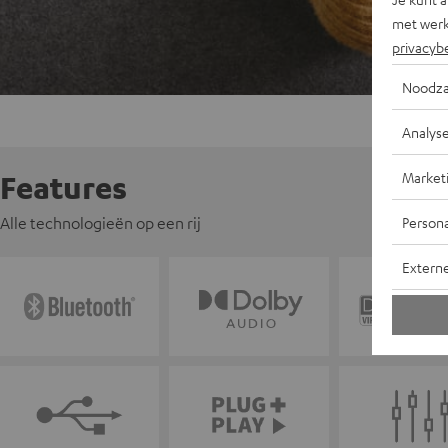
met werk
privacyb
Noodza
Analys
Market
Features
Persona
Alle technologieën op een rij
Extern