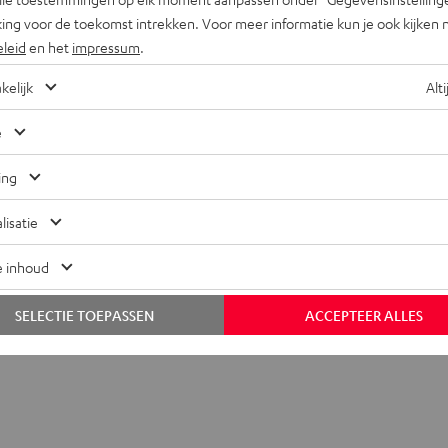
ing voor de toekomst intrekken. Voor meer informatie kun je ook kijken 
MARANTZ
MARANTZ
eleid
en het
impressum
.
M-
M-
MARANTZ M-CR612
ring voor grote ruimtes
CR612
CR612
kelijk
Alti
Top-of-the-line stereo netwerk cd
Zwart
Silver-
compacte luidsprekers en kleiner
Gold
e
gste prijs
€ 799,
00
rijs
ing
lisatie
e inhoud
SELECTIE TOEPASSEN
ACCEPTEER ALLES