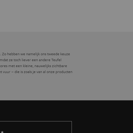
ns. Zo hebben we namelijk ons tweede keuze
omdat ze toch liever een andere Teufel
res met een kleine, nauwelijks zichtbare
 vuur – die is zoals je van al onze producten
ke toestand van gewone A-goederen, zonder
ben gestaan, goederen met beschadigde of
ate van afwijkende kwaliteit van product tot