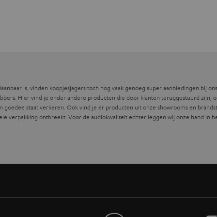
slaanbaar is, vinden koopjesjagers toch nog vaak genoeg super aanbiedingen bij o
hebbers. Hier vind je onder andere producten die door klanten teruggestuurd zijn, 
 goedee staat verkeren. Ook vind je er producten uit onze showrooms en brandsto
e verpakking ontbreekt. Voor de audiokwaliteit echter leggen wij onze hand in het
merkt, zijn technisch 100 % in orde, maar wijken enigszins af van de gebruikelij
gorie behoren onder meer teruggezonden producten, producten die op beurzen heb
ederen met lichte optische transportschade. Er zij op gewezen dat de aard en de m
ende voorraad?