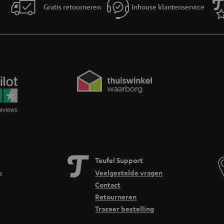
 deze categorie ook restvoorraden tegen gereduceerde prijzen aan. Dit zijn over
Gratis retourneren
Inhouse klantenservice
an noodzakelijke operationele beslissingen. Redenen hiervoor zijn in de eerste p
e volledige Teufel garantie‘?
n dezelfde garantievoorwaarden als voor nieuwe producten. Deze omvatten een gar
e voor 2e keus ook een retourrecht van acht weken.
ucten verkrijgbaar?
n aanbod 2e keus producten aan voor klanten woonachtig in Belgie .
jst altijd naar de catalogusprijs van de A-goederen (RRP).
combinaties?
Teufel Support
ies van componenten, waarvan sommige oorspronkelijk verpakte A-producten en s
ederen zien onder de rubriek "Omvang van de levering".
s
Veelgestelde vragen
Contact
Retourneren
Traceer bestelling