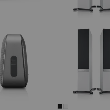
Teufel
Teufel