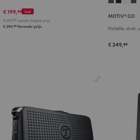
MOTIV®
MOTIV®
MOTI
M
GO
GO
GO
G
€ 199,
99
Deal
MOTIV® GO
Ivy
Night
Silver
S
€ 299,
99
Laatste laagste prijs
green
black
White
b
99
€ 299,
Normale prijs
Portable, strak, 
€ 249,
99