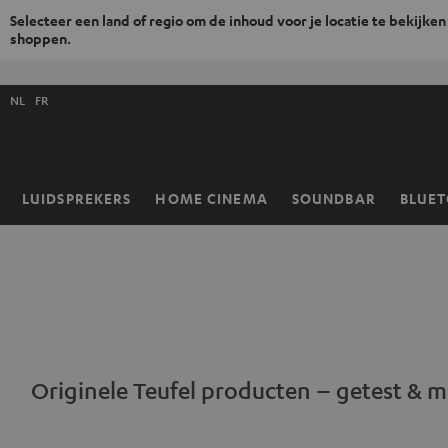
Selecteer een land of regio om de inhoud voor je locatie te bekijken
shoppen.
GA
NAAR
Selecteer
NHOUD
NL
FR
taal
store
LUIDSPREKERS
HOME CINEMA
SOUNDBAR
BLUE
Home
Originele Teufel producten – getest & m