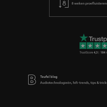
Naast de bovengenoemde 2e keus bieden wij in
8 weken proefluisteren
die snel moeten worden verkocht als gevolg v
of te grote voorraden.
Heb ik bij 2e keus producten ook d
Ja! In principe gelden voor 2e keus producte
twaalf jaar op luidsprekers. Bovendien heb j
In welke landen zijn 2e keus prod
In onze webshop teufelaudio,be bieden wij ee
Hoe komt de prijs tot stand?
De prijs die voor 2e keus wordt vermeld, verwi
Wat betekent A-/B-ware voor set
Teufel blog
A-/B-producten zijn verschillende combinat
kunt de respectieve verdeling van de A/B-go
Audiotechnologieën, hifi-trends, tips & trick