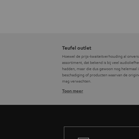
Teufel outlet
Hoewel de prijs-kwaiteitverhouding al onver
assortiment, dat bekend is bij veel audiolief
hadden, maar die dus gewoon nog helemaal in
beschadiging of producten waarvan de originel
mag verwachten.
Toon meer
Wat is Teufel 2e keus precies?
Onze producten die als 2e keus worden aange
aan kwaliteit in te leveren. Tot deze cate
onvolledige originele verpakking, alsmede go
product verschilt.
Wat is het verschil met de rester