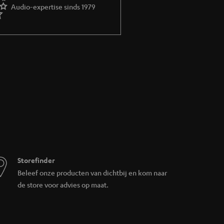
tollige, volledig functionele restgoederen
Audio-expertise sinds 1979
laats de invoering van opvolgende produkten
antie van twee jaar op elektronica en tot
Storefinder
ommige geteste B-producten bevatten. Je
Beleef onze producten van dichtbij en kom naar
de store voor advies op maat.