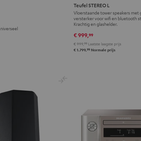
V®
OTIV®
STEREO
STEREO
Teufel STEREO L
O
L
L
Vloerstaande tower speakers met 
teel
versterker voor wifi en bluetooth 
Zwart
Wit
lue
Krachtig en glashelder.
universeel
€ 999,
99
€ 999,
99
Laatste laagste prijs
99
€ 1.799,
Normale prijs