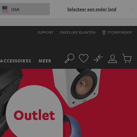
Selecteer een ander land
USA
SUPPORT
ZAKELIJKE KLANTEN
STOREFINDER
No
ACCESSOIRES
MEER
Zoeken
Mijn
Produc
account
winkel