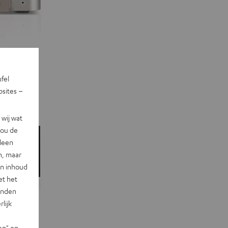
ufel
sites –
wij wat
jou de
lleen
n, maar
en inhoud
et het
landen
lijk
en" en