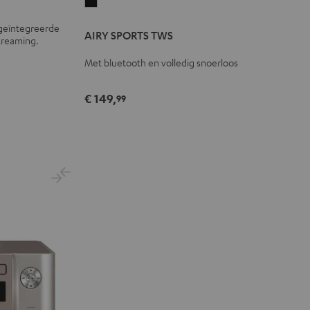
AIRY
SPORTS
geïntegreerde
AIRY SPORTS TWS
TWS
streaming.
Zwart
Met bluetooth en volledig snoerloos
€ 149,
99