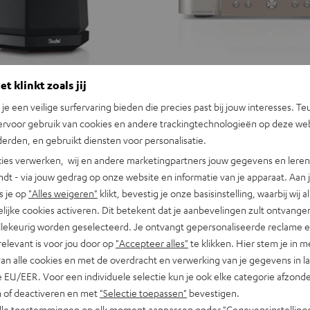
t klinkt zoals jij
n je een veilige surfervaring bieden die precies past bij jouw interesses. Te
ervoor gebruik van cookies en andere trackingtechnologieën op deze web
erden, en gebruikt diensten voor personalisatie.
ies verwerken, wij en andere marketingpartners jouw gegevens en leren 
indt - via jouw gedrag op onze website en informatie van je apparaat. Aan 
s je op
"Alles weigeren"
klikt, bevestig je onze basisinstelling, waarbij wij a
lijke cookies activeren. Dit betekent dat je aanbevelingen zult ontvange
illekeurig worden geselecteerd. Je ontvangt gepersonaliseerde reclame 
relevant is voor jou door op
"Accepteer alles"
te klikken. Hier stem je in m
van alle cookies en met de overdracht en verwerking van je gegevens in 
 EU/EER. Voor een individuele selectie kun je ook elke categorie afzonder
n of deactiveren en met
"Selectie toepassen"
bevestigen.
alle toestemmingen op elk moment aanpassen onder "Gegevensinstelling