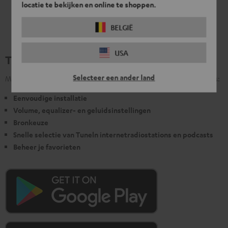
locatie te bekijken en online te shoppen.
BELGIË
USA
Teufel Home
Selecteer een ander land
Met de gratis Teufel Home app profiteer je van de volgende functies:
Eenvoudige installatie
Volume, equalizer- en geluidsinstellingen
Bronkeuze
Snelle selectie van Tuneln internetradiostations en podcasts
Beheer je favorieten