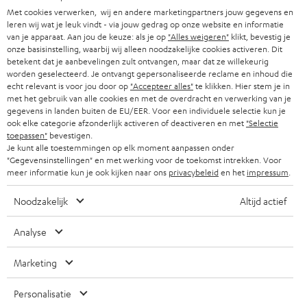
PERS & MARKETING
s
Met cookies verwerken, wij en andere marketingpartners jouw gegevens en
OOSTENRIJK
leren wij wat je leuk vindt - via jouw gedrag op onze website en informatie
SMART HOME
b
B2B
van je apparaat. Aan jou de keuze: als je op
"Alles weigeren"
klikt, bevestig je
onze basisinstelling, waarbij wij alleen noodzakelijke cookies activeren. Dit
r
ZWITSERLAND
BLUETOOTH
betekent dat je aanbevelingen zult ontvangen, maar dat ze willekeurig
PARTNERPROGRAMMA
i
worden geselecteerd. Je ontvangt gepersonaliseerde reclame en inhoud die
echt relevant is voor jou door op
"Accepteer alles"
te klikken. Hier stem je in
KOPTELEFOONS
e
NEDERLAND
BLOG
met het gebruik van alle cookies en met de overdracht en verwerking van je
gegevens in landen buiten de EU/EER. Voor een individuele selectie kun je
f
BLUETOOTH KOPTELEFOONS
ook elke categorie afzonderlijk activeren of deactiveren en met
"Selectie
NEWSLETTER
BELGIË
toepassen"
bevestigen.
Je kunt alle toestemmingen op elk moment aanpassen onder
COMPLETE SETS
STORES
"Gegevensinstellingen" en met werking voor de toekomst intrekken. Voor
FRANKRIJK
meer informatie kun je ook kijken naar ons
privacybeleid
en het
impressum
.
SPEAKERS
TEUFEL VOORDELEN
Noodzakelijk
Altijd actief
POLEN
ULTIMA
TEUFEL STORY
Analyse
IN-EAR
SPANJE
MANAGEMENT
Marketing
'Kennelijke' (typ)fouten voorbehouden. De op de foto's afgebeelde
FANSHOP
DUURZAAMHEID
accessoires zijn niet bij de levering inbegrepen. Eventuele
ITALIË
Personalisatie
verwijderingskosten voor batterijen zijn bij de prijs inbegrepen.
NIEUWKOMERS
NORMEN EN WAARDES