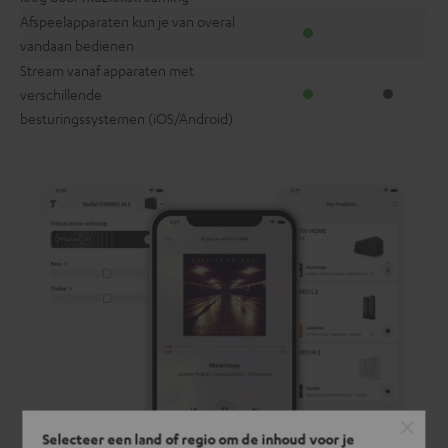
Afspeelapparaten kun je van overal
vandaan bedienen
Stream vanaf apparaten met
verschillende
besturingssystemen (iOS/Android)
Selecteer een land of regio om de inhoud voor je