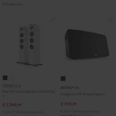
4 Producten
STEREO
STEREO
MOTIV®
L
L
XL
STEREO L 2
MOTIV® XL
2
2
Zwart
Paar wifi-vloerstaanders met AirPlay
Draagbare hifi-streamingspeaker
2
Zwart
Wit
€ 799,
99
€ 1.799,
99
€ 599,
99
Laatste laagste prijs
€ 1.499,
99
Laatste laagste prijs
99