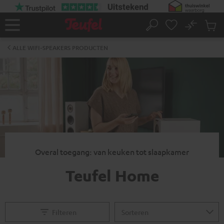
GA
NAAR
NHOUD
No
Ops
Home
Zoeken
Produ
winke
ALLE WIFI-SPEAKERS PRODUCTEN
Overal toegang: van keuken tot slaapkamer
Teufel Home
Filteren