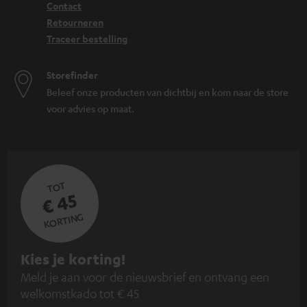
Contact
Retourneren
Traceer bestelling
Storefinder
Beleef onze producten van dichtbij en kom naar de store
voor advies op maat.
TOT
€ 45
KORTING
A
Kies je korting!
Meld je aan voor de nieuwsbrief en ontvang een
a
welkomstkado tot € 45
n