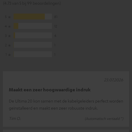
(4.73 van 5 bij 99 beoordelingen)
5
81
4
12
3
4
2
1
1
1
23.07.2026
Maakt een zeer hoogwaardige indruk
De Ultima 20 kon samen met de kabelgeleiders perfect worden
geïnstalleerd en maakt een zeer robuuste indruk.
Tim O.
(Automatisch vertaald *)