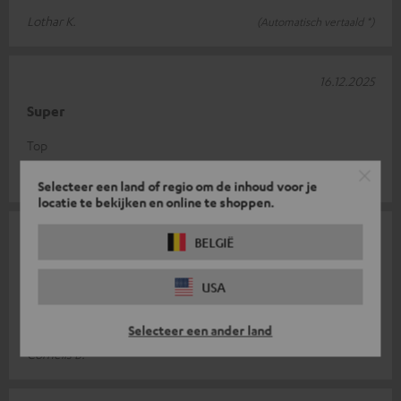
Lothar K.
(Automatisch vertaald *)
16.12.2025
Super
Top
Stefan S.
(Automatisch vertaald *)
Selecteer een land of regio om de inhoud voor je
locatie te bekijken en online te shoppen.
02.12.2025
BELGIË
Wandbeugel past perfect
USA
Deze beugel is een stukje kwaliteit. Degelijk en mooi
afgewerkt. Kan niet beter, goed af te stellen.
Selecteer een ander land
Cornelis B.