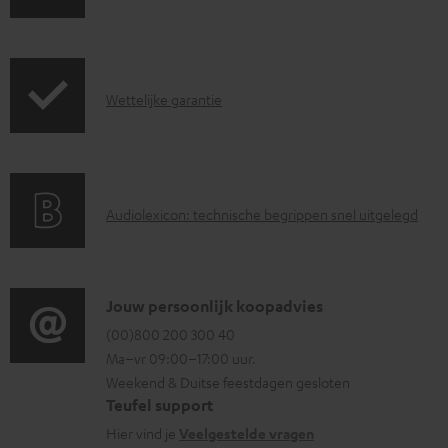
e
p
o
r
r
c
z
o
u
G
Wettelijke garantie
e
d
m
a
n
u
e
r
d
c
n
a
i
t
t
A
Audiolexicon: technische begrippen snel uitgelegd
n
n
.
e
u
t
f
s
n
d
i
o
u
i
C
Jouw persoonlijk koopadvies
e
r
p
o
o
(00)800 200 300 40
i
m
p
Ma–vr 09:00–17:00 uur.
g
n
n
a
o
Weekend & Duitse feestdagen gesloten
l
t
f
t
r
Teufel support
o
a
o
i
t
Hier vind je
Veelgestelde vragen