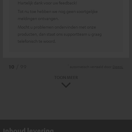
Hartelijk dank voor uw feedback!
Tot nu toe hebben we nog geen soortgelijke
meldingen ontvangen.
Mocht u problemen ondervinden met onze
producten, dan staat ons supportteam u graag
telefonisch te woord.
*
10
/ 99
automatisch vertaald door
DeepL
TOON MEER
Inhoud levering