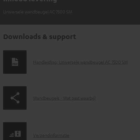
Universele wandbeugel AC 7500 SM
Downloads & support
D
Handleiding: Universele wandbeugel AC 7500 SM
o
w
n
p
Wandbeugels - Wat past waarbij?
l
a
o
g
a
e
d
V
.
Verzendinformatie
d