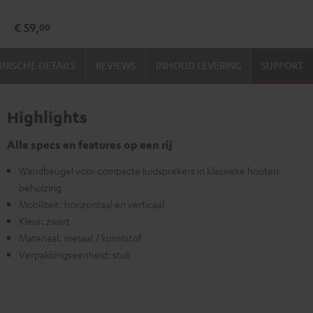
SM
€ 59,
00
(Paar)
Zwart
NISCHE DETAILS
REVIEWS
INHOUD LEVERING
SUPPORT
Highlights
Alle specs en features op een rij
Wandbeugel voor compacte luidsprekers in klassieke houten
behuizing
Mobiliteit: horizontaal en verticaal
Kleur: zwart
Materiaal: metaal / kunststof
Verpakkingseenheid: stuk