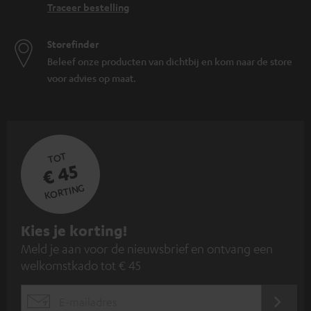
Traceer bestelling
Storefinder
Beleef onze producten van dichtbij en kom naar de store
voor advies op maat.
TOT
€ 45
KORTING
A
Kies je korting!
Meld je aan voor de nieuwsbrief en ontvang een
a
welkomstkado tot € 45
n
m
AANM
EMAIL