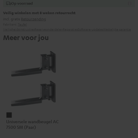
Op voorraad
Veilig winkelen met 8 weken retourrecht
incl. gratis
Retourzending
Fabrikant:
Teufel
Veiligheidsinstructies
Reserveonderdelen
Reparaties
Software-updates
Wettelijke garantie
Meer voor jou
Universele
Universele wandbeugel AC
wandbeugel
7500 SM (Paar)
AC
7500