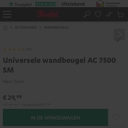
GA
NAAR
NHOUD
No
Ops
Home
Zoeken
Produ
winke
ACCESSOIRES
WANDBEUGELS
(99)
Universele wandbeugel AC 7500
SM
Kleur:
Zwart
€ 29,
99
Incl. btw
excl.
Verzendkosten
€ 2,99
IN DE WINKELWAGEN