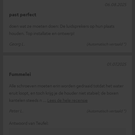
06.08.2025
past perfect
doen wat ze moeten doen: De luidsprekers op hun plaats
houden. Top installatie en ontwerp!
Georg L.
(Automatisch vertaald *)
01.07.2025
Fummelei
Alle schroeven moeten erin worden gedraaid totdat het water
eruit loopt, en toch krijg je de houder niet stabiel; de boxen
kantelen steeds n
Lees de hele recensie
Peter L.
(Automatisch vertaald *)
Antwoord van Teufel: