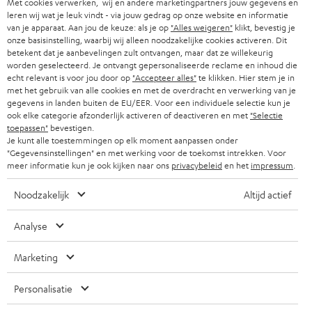
b
Met cookies verwerken, wij en andere marketingpartners jouw gegevens en
B2B
leren wij wat je leuk vindt - via jouw gedrag op onze website en informatie
r
ZWITSERLAND
BLUETOOTH
van je apparaat. Aan jou de keuze: als je op
"Alles weigeren"
klikt, bevestig je
PARTNERPROGRAMMA
onze basisinstelling, waarbij wij alleen noodzakelijke cookies activeren. Dit
i
betekent dat je aanbevelingen zult ontvangen, maar dat ze willekeurig
KOPTELEFOONS
e
worden geselecteerd. Je ontvangt gepersonaliseerde reclame en inhoud die
NEDERLAND
BLOG
echt relevant is voor jou door op
"Accepteer alles"
te klikken. Hier stem je in
f
BLUETOOTH KOPTELEFOONS
met het gebruik van alle cookies en met de overdracht en verwerking van je
NEWSLETTER
gegevens in landen buiten de EU/EER. Voor een individuele selectie kun je
BELGIË
ook elke categorie afzonderlijk activeren of deactiveren en met
"Selectie
COMPLETE SETS
STORES
toepassen"
bevestigen.
Je kunt alle toestemmingen op elk moment aanpassen onder
FRANKRIJK
SPEAKERS
"Gegevensinstellingen" en met werking voor de toekomst intrekken. Voor
TEUFEL VOORDELEN
meer informatie kun je ook kijken naar ons
privacybeleid
en het
impressum
.
POLEN
ULTIMA
TEUFEL STORY
Noodzakelijk
Altijd actief
IN-EAR
SPANJE
MANAGEMENT
Analyse
'Kennelijke' (typ)fouten voorbehouden. De op de foto's afgebeelde
FANSHOP
DUURZAAMHEID
accessoires zijn niet bij de levering inbegrepen. Eventuele
ITALIË
Marketing
verwijderingskosten voor batterijen zijn bij de prijs inbegrepen.
NIEUWKOMERS
NORMEN EN WAARDES
Personalisatie
USA
©2026 Lautsprecher Teufel GmbH - All rights reserved.
KADOBON