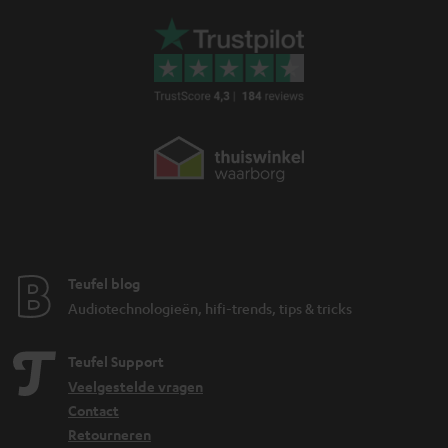
d
d
e
n
Teufel blog
Audiotechnologieën, hifi-trends, tips & tricks
Teufel Support
Veelgestelde vragen
Contact
Retourneren