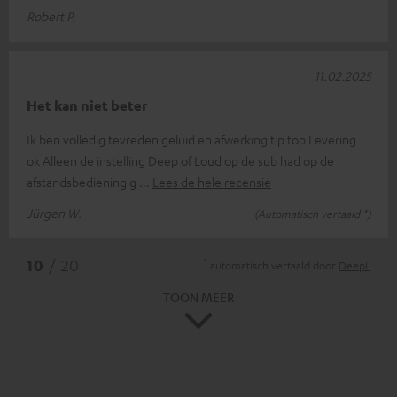
Robert P.
11.02.2025
Het kan niet beter
Ik ben volledig tevreden geluid en afwerking tip top Levering
ok Alleen de instelling Deep of Loud op de sub had op de
afstandsbediening g
Lees de hele recensie
Jürgen W.
(Automatisch vertaald *)
*
10
/ 20
automatisch vertaald door
DeepL
TOON MEER