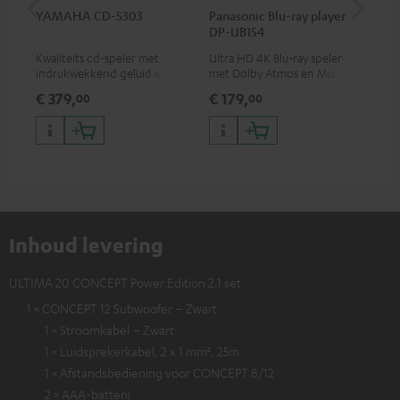
YAMAHA CD-S303
Panasonic Blu-ray player
Opt
DP-UB154
- 
Kwaliteits cd-speler met
Ultra HD 4K Blu-ray speler
Ver
indrukwekkend geluid en
met Dolby Atmos en Multi
opt
hoogwaardige afwerking
HDR-ondersteuning,
min
€ 379,
€ 179,
€ 
00
00
waaronder HDR10+ voor
superieure beeldkwaliteit met
levensecht contrast en
kleuren
Inhoud levering
ULTIMA 20 CONCEPT Power Edition 2.1 set
1 × CONCEPT 12 Subwoofer – Zwart
1 × Stroomkabel – Zwart
1 × Luidsprekerkabel, 2 x 1 mm², 25m
1 × Afstandsbediening voor CONCEPT 8/12
2 × AAA-batterij