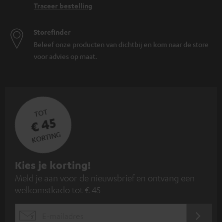
Traceer bestelling
Storefinder
Beleef onze producten van dichtbij en kom naar de store
voor advies op maat.
TOT
€ 45
KORTING
A
Kies je korting!
Meld je aan voor de nieuwsbrief en ontvang een
a
welkomstkado tot € 45
n
m
AANM
EMAIL