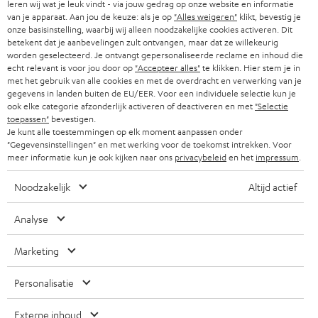
b
leren wij wat je leuk vindt - via jouw gedrag op onze website en informatie
B2B
van je apparaat. Aan jou de keuze: als je op
"Alles weigeren"
klikt, bevestig je
r
ZWITSERLAND
BLUETOOTH
onze basisinstelling, waarbij wij alleen noodzakelijke cookies activeren. Dit
PARTNERPROGRAMMA
betekent dat je aanbevelingen zult ontvangen, maar dat ze willekeurig
i
worden geselecteerd. Je ontvangt gepersonaliseerde reclame en inhoud die
KOPTELEFOONS
e
NEDERLAND
BLOG
echt relevant is voor jou door op
"Accepteer alles"
te klikken. Hier stem je in
met het gebruik van alle cookies en met de overdracht en verwerking van je
f
BLUETOOTH KOPTELEFOONS
gegevens in landen buiten de EU/EER. Voor een individuele selectie kun je
NEWSLETTER
ook elke categorie afzonderlijk activeren of deactiveren en met
"Selectie
BELGIË
toepassen"
bevestigen.
COMPLETE SETS
STORES
Je kunt alle toestemmingen op elk moment aanpassen onder
"Gegevensinstellingen" en met werking voor de toekomst intrekken. Voor
FRANKRIJK
SPEAKERS
meer informatie kun je ook kijken naar ons
privacybeleid
en het
impressum
.
TEUFEL VOORDELEN
POLEN
ULTIMA
Noodzakelijk
Altijd actief
TEUFEL STORY
IN-EAR
Analyse
SPANJE
MANAGEMENT
'Kennelijke' (typ)fouten voorbehouden. De op de foto's afgebeelde
FANSHOP
Marketing
DUURZAAMHEID
accessoires zijn niet bij de levering inbegrepen. Eventuele
ITALIË
verwijderingskosten voor batterijen zijn bij de prijs inbegrepen.
NIEUWKOMERS
Personalisatie
NORMEN EN WAARDES
USA
©2026 Lautsprecher Teufel GmbH - All rights reserved.
Externe inhoud
KADOBON