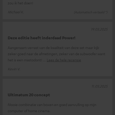
zou ik het doen!
Michael K.
(Automatisch vertaald *)
19.03.2025
Deze editie heeft inderdaad Power!
Aangenaam verrast van de kwaliteit van deze set maar kijk
zeker goed naar de afmetingen, zeker van de subwoofer want
het is een mastodont!
Lees de hele recensie
Kevin V.
11.03.2025
Ultimatum 20 concept
Mooie combinatie van boxen en goed aanvulling op mijn
computer of home cinema.