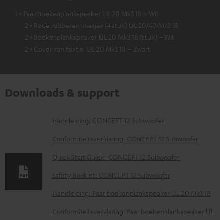
1 × Paar boekenplankspeaker UL 20 Mk3 18 – Wit
2 × Rode rubberen voetjes (4 stuk) UL 20/40 Mk3 18
2 × Boekenplankspeaker UL 20 Mk3 18 (stuk) – Wit
2 × Cover van textiel UL 20 Mk3 18 – Zwart
Downloads & support
D
Handleiding: CONCEPT 12 Subwoofer
o
Conformiteitsverklaring: CONCEPT 12 Subwoofer
w
Quick Start Guide: CONCEPT 12 Subwoofer
n
Safety Booklet: CONCEPT 12 Subwoofer
l
o
Handleiding: Paar boekenplankspeaker UL 20 Mk3 18
a
Conformiteitsverklaring: Paar boekenplankspeaker UL