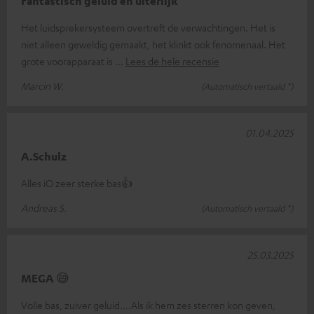
Fantastisch geluid en uiterlijk
Het luidsprekersysteem overtreft de verwachtingen. Het is
niet alleen geweldig gemaakt, het klinkt ook fenomenaal. Het
grote voorapparaat is
Lees de hele recensie
Marcin W.
(Automatisch vertaald *)
01.04.2025
A.Schulz
Alles iO zeer sterke bas👍
Andreas S.
(Automatisch vertaald *)
25.03.2025
MEGA 😅
Volle bas, zuiver geluid....Als ik hem zes sterren kon geven,