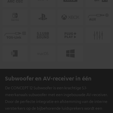
Subwoofer en AV-receiver in één
De CONCEPT 12 Subwoofer is een krachtige 5.1-
meerkanaals subwoofer met een ingebouwde AV-receiver.
Door de perfecte integratie en afstemming van de interne
versterkers op de bijbehorende luidsprekers wordt een