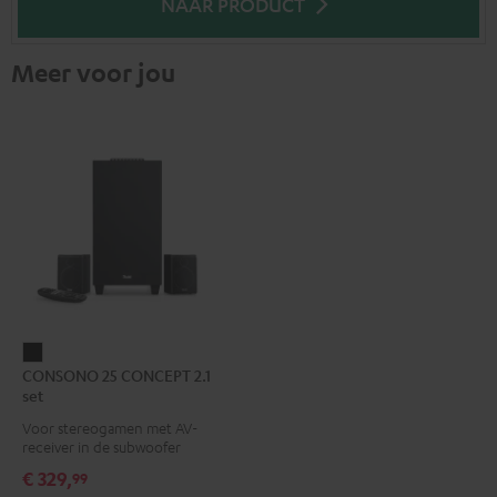
NAAR PRODUCT
Meer voor jou
CONSONO
CONSONO 25 CONCEPT 2.1
25
set
CONCEPT
Voor stereogamen met AV-
2.1
receiver in de subwoofer
set
€ 329,
99
Zwart