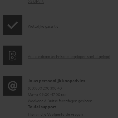
d
20 Mk3 18
d
o
c
G
Wettelijke garantie
u
a
m
r
e
a
A
n
Audiolexicon: technische begrippen snel uitgelegd
n
u
t
t
d
e
i
i
n
C
Jouw persoonlijk koopadvies
e
o
o
(00)800 200 300 40
i
Ma–vr 09:00–17:00 uur.
g
n
n
Weekend & Duitse feestdagen gesloten
l
t
f
Teufel support
o
a
o
Hier vind je
Veelgestelde vragen