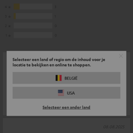
4
3
3
1
2
0
1
0
Selecteer een land of regio om de inhoud voor je
14.08.2025
locatie te bekijken en online te shoppen.
Ultima 20 luidspreker
BELGIË
De luidsprekers hebben een uitstekend geluid en zijn zeer
goed gemaakt. Ik kan geen beoordeling geven voor de
USA
basmodule, omdat ik die niet k
Lees de hele recensie
Kai B.
Selecteer een ander land
(Automatisch vertaald *)
08.08.2025