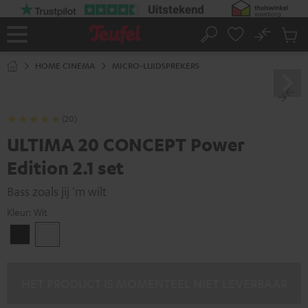
GA
NAAR
NHOUD
No
Ops
Home
Zoeken
Produ
winke
HOME CINEMA
MICRO-LUIDSPREKERS
(20)
ULTIMA 20 CONCEPT Power
Edition 2.1 set
Bass zoals jij 'm wilt
Kleur:
Wit
Zwart
Wit
HET PRODUCT IS MOMENTEEL NIET LEVERBAAR