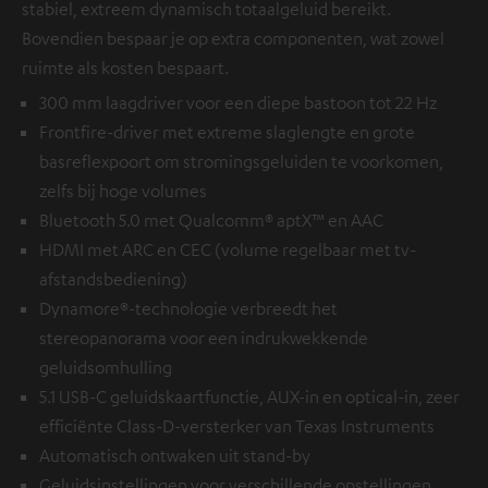
stabiel, extreem dynamisch totaalgeluid bereikt.
Bovendien bespaar je op extra componenten, wat zowel
ruimte als kosten bespaart.
300 mm laagdriver voor een diepe bastoon tot 22 Hz
Frontfire-driver met extreme slaglengte en grote
basreflexpoort om stromingsgeluiden te voorkomen,
zelfs bij hoge volumes
Bluetooth 5.0 met Qualcomm® aptX™ en AAC
HDMI met ARC en CEC (volume regelbaar met tv-
afstandsbediening)
Dynamore®-technologie verbreedt het
stereopanorama voor een indrukwekkende
geluidsomhulling
5.1 USB-C geluidskaartfunctie, AUX-in en optical-in, zeer
efficiënte Class-D-versterker van Texas Instruments
Automatisch ontwaken uit stand-by
Geluidsinstellingen voor verschillende opstellingen