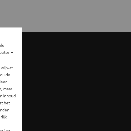
ufel
sites –
wij wat
jou de
lleen
n, maar
en inhoud
et het
landen
lijk
en" en