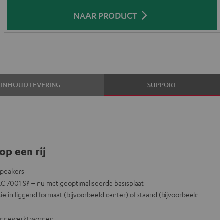
NAAR PRODUCT
INHOUD LEVERING
SUPPORT
op een rij
-speakers
AC 7001 SP – nu met geoptimaliseerde basisplaat
tie in liggend formaat (bijvoorbeeld center) of staand (bijvoorbeeld
weggewerkt worden