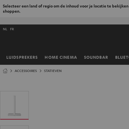
Selecteer een land of regio om de inhoud voor je locatie te bekijken
shoppen.
GA
NAAR
Selecteer
NHOUD
NL
FR
taal
store
LUIDSPREKERS
HOME CINEMA
SOUNDBAR
BLUE
Home
ACCESSOIRES
STATIEVEN