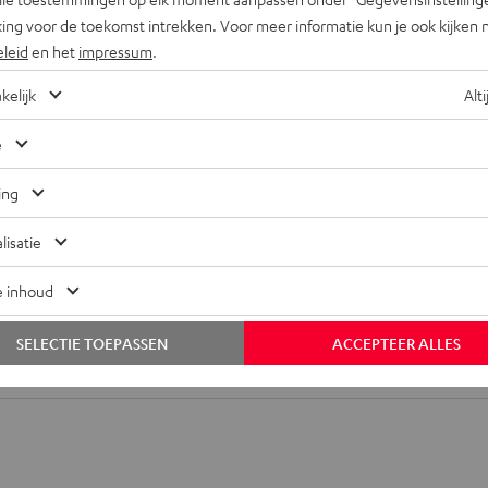
ing voor de toekomst intrekken. Voor meer informatie kun je ook kijken 
eleid
en het
impressum
.
kelijk
Alti
e
ing
lisatie
e inhoud
AC 7001 SP 2
SELECTIE TOEPASSEN
ACCEPTEER ALLES
tatief