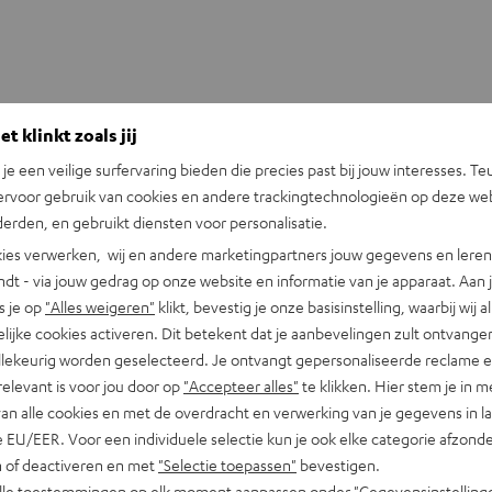
t klinkt zoals jij
ekers. In zitpositie (bank, fauteuil) bereikt de tweeter
n je een veilige surfervaring bieden die precies past bij jouw interesses. Te
gave en betere dieptewerking van muziek, filmgeluid en
ervoor gebruik van cookies en andere trackingtechnologieën op deze web
erden, en gebruikt diensten voor personalisatie.
ekerkabel (tot 6,0 mm²) kan in de buis worden weggewerkt. De
ies verwerken, wij en andere marketingpartners jouw gegevens en leren 
indt - via jouw gedrag op onze website en informatie van je apparaat. Aan 
iligd. De zware constructie voorkomt trillingen. Het AC 7001
s je op
"Alles weigeren"
klikt, bevestig je onze basisinstelling, waarbij wij a
lijke cookies activeren. Dit betekent dat je aanbevelingen zult ontvange
illekeurig worden geselecteerd. Je ontvangt gepersonaliseerde reclame 
relevant is voor jou door op
"Accepteer alles"
te klikken. Hier stem je in m
van alle cookies en met de overdracht en verwerking van je gegevens in 
akers)
 EU/EER. Voor een individuele selectie kun je ook elke categorie afzonder
n of deactiveren en met
"Selectie toepassen"
bevestigen.
8 (centerspeaker)
alle toestemmingen op elk moment aanpassen onder "Gegevensinstelling