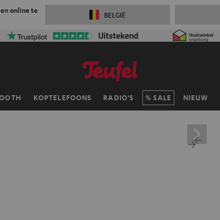
 en online te
BELGIË
TOOTH
KOPTELEFOONS
RADIO'S
SALE
NIEUW