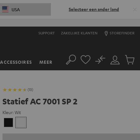
Selecteer een ander land
USA
SUPPORT
ZAKELIJKE KLANTEN
STOREFINDER
No
ACCESSOIRES
MEER
Zoeken
Mijn
Produc
account
winkel
(13)
Statief AC 7001 SP 2
Kleur:
Wit
Zwart
Wit