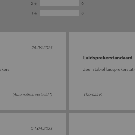
2
0
1
0
24.09.2025
Luidsprekerstandaard
akers.
Zeer stabiel luidsprekerstat
Thomas P.
(Automatisch vertaald *)
04.04.2025