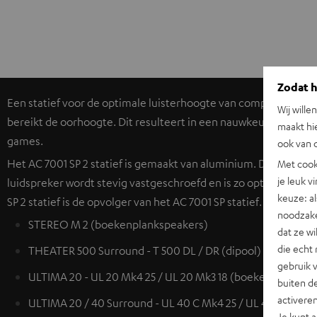
Zodat he
Een statief voor de optimale luisterhoogte van compacte luidspr
Wij wille
bereikt de oorhoogte. Dit resulteert in een nauwkeurige weer
maakt hi
games.
ook van d
Het AC 7001 SP 2 statief is gemaakt van aluminium. De luidspr
Met cook
je leuk v
luidspreker wordt stevig vastgeschroefd en is zo optimaal beve
keuze: al
SP 2 statief is de opvolger van het AC 7001 SP statief.
noodzake
STEREO M 2 (boekenplankspeakers)
dat ze w
die echt 
THEATER 500 Surround - T 500 DL / DR (dipool)
gebruik 
ULTIMA 20 - UL 20 Mk4 25 / UL 20 Mk3 18 (boekenplankspe
buiten de
activere
ULTIMA 20 / 40 Surround - UL 40 C Mk4 25 / UL 40 C Mk3 1
Je kunt 