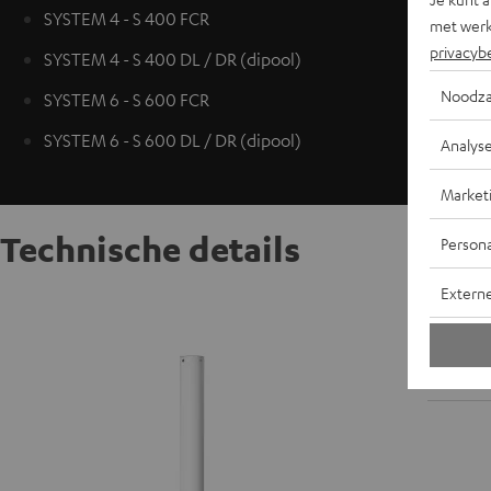
SYSTEM 4 - S 400 FCR
met werk
privacyb
SYSTEM 4 - S 400 DL / DR (dipool)
Noodza
SYSTEM 6 - S 600 FCR
SYSTEM 6 - S 600 DL / DR (dipool)
Analys
Market
Technische details
Persona
Extern
Statief 
S