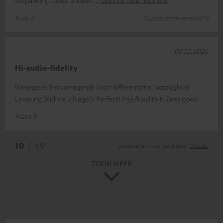
Kurt Z.
(Automatisch vertaald *)
07.02.2026
Hi-audio-fidelity
Weergave: hervorragend! Toon differentiatie: vorzüglich!
Levering (Kühne u Nagel): Perfect! Prijs/kwaliteit: Zeer goed!
Frans P.
*
10
/ 49
automatisch vertaald door
DeepL
TOON MEER