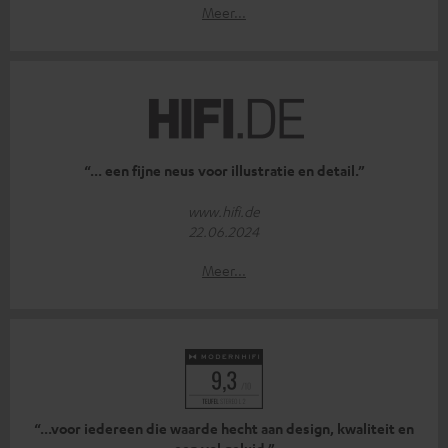
Meer...
“... een fijne neus voor illustratie en detail.”
www.hifi.de
22.06.2024
Meer...
“...voor iedereen die waarde hecht aan design, kwaliteit en