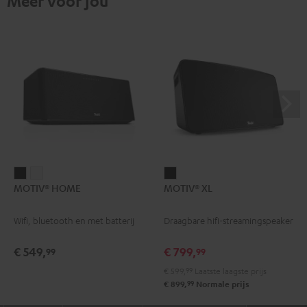
Meer voor jou
MOTIV®
MOTIV®
MOTIV®
MOTIV® HOME
MOTIV® XL
HOME
HOME
XL
Zwart
Wit
Zwart
Wifi, bluetooth en met batterij
Draagbare hifi-streamingspeaker
€ 549,
€ 799,
99
99
€ 599,
99
Laatste laagste prijs
99
€ 899,
Normale prijs