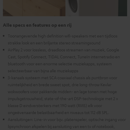
Alle specs en features op een rij
Toonangevende high definition wifi-speakers met een tijdloos
strakke look en een briljante stereo streamingsound
AirPlay 2 voor lossless, draadloos streamen van muziek, Google
Cast, Spotify Connect, TIDAL Connect, TuneIn internetradio en
bluetooth voor een enorme selectie muziekapps, systeem
selecteerbaar van bijna alle muziekapps
3-kanaals systeem met SCA coaxiaal chassis als puntbron voor
ruimtelijkheid en brede sweet spot, drie long-throw Kevlar
wokwoofers voor pakkende midden- en lage tonen met hoge
impulsgetrouwheid, state-of-the-art DSP-technologie met 2 x
klasse D eindversterkers met 190 watt (RMS) elk voor
ongeëvenaarde belastbaarheid en niveaus tot 112 dB SPL.
Aansluitingen: Line-in voor bijv. platenspeler, optische ingang voor
lipsynchroon afspelen bij aansluiting van een tv of notebook,