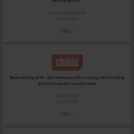
een vol geluid.”
www.modernhifi.de
07.06.2024
Meer...
Beoordeling: 8/10 - Een moderne hifi-ervaring met krachtig
geluid en zonder complicaties
clubic.com
24.08.2025
Meer...