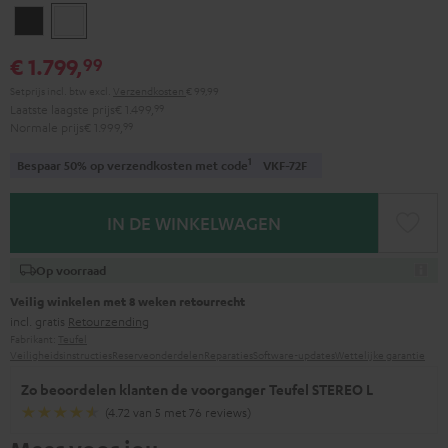
Zwart
Wit
€ 1.799,
99
Setprijs incl. btw
excl.
Verzendkosten
€ 99,99
Laatste laagste prijs
€ 1.499,
99
Normale prijs
€ 1.999,
99
1
Bespaar 50% op verzendkosten met code
VKF-72F
IN DE WINKELWAGEN
Op voorraad
Veilig winkelen met 8 weken retourrecht
incl. gratis
Retourzending
Fabrikant:
Teufel
Veiligheidsinstructies
Reserveonderdelen
Reparaties
Software-updates
Wettelijke garantie
Zo beoordelen klanten de voorganger Teufel STEREO L
(4.72 van 5 met 76 reviews)