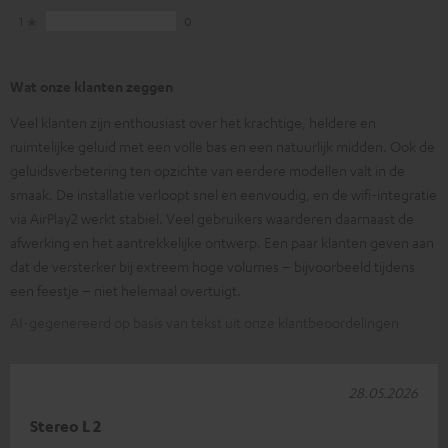
1
0
Wat onze klanten zeggen
Veel klanten zijn enthousiast over het krachtige, heldere en
ruimtelijke geluid met een volle bas en een natuurlijk midden. Ook de
geluidsverbetering ten opzichte van eerdere modellen valt in de
smaak. De installatie verloopt snel en eenvoudig, en de wifi-integratie
via AirPlay2 werkt stabiel. Veel gebruikers waarderen daarnaast de
afwerking en het aantrekkelijke ontwerp. Een paar klanten geven aan
dat de versterker bij extreem hoge volumes – bijvoorbeeld tijdens
een feestje – niet helemaal overtuigt.
AI-gegenereerd op basis van tekst uit onze klantbeoordelingen
28.05.2026
Stereo L 2