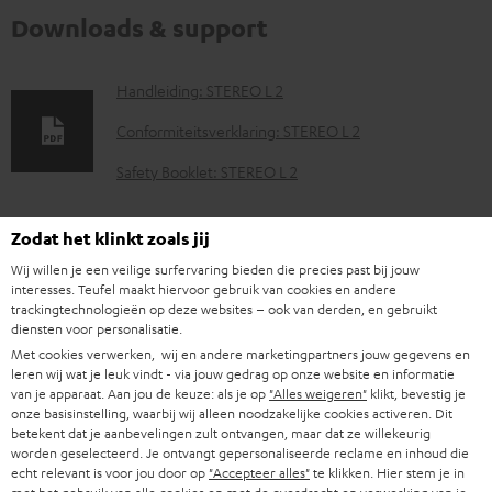
Downloads & support
D
Handleiding: STEREO L 2
o
Conformiteitsverklaring: STEREO L 2
w
Safety Booklet: STEREO L 2
n
l
Zodat het klinkt zoals jij
p
Teufel Home App - Apple App Store
o
Wij willen je een veilige surfervaring bieden die precies past bij jouw
a
a
interesses. Teufel maakt hiervoor gebruik van cookies en andere
Teufel Home App - Google Play
trackingtechnologieën op deze websites – ook van derden, en gebruikt
g
d
diensten voor personalisatie.
e
d
Met cookies verwerken, wij en andere marketingpartners jouw gegevens en
leren wij wat je leuk vindt - via jouw gedrag op onze website en informatie
.
o
van je apparaat. Aan jou de keuze: als je op
"Alles weigeren"
klikt, bevestig je
V
Verzendinformatie
p
onze basisinstelling, waarbij wij alleen noodzakelijke cookies activeren. Dit
c
e
betekent dat je aanbevelingen zult ontvangen, maar dat ze willekeurig
r
u
worden geselecteerd. Je ontvangt gepersonaliseerde reclame en inhoud die
r
echt relevant is voor jou door op
"Accepteer alles"
te klikken. Hier stem je in
o
m