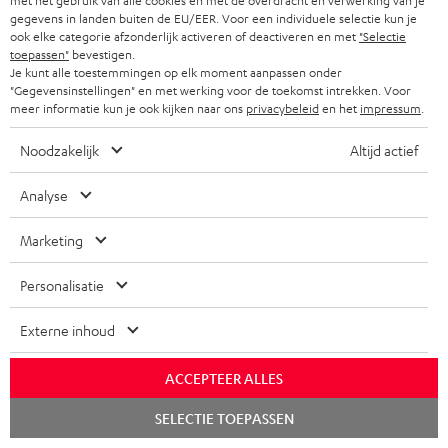
met het gebruik van alle cookies en met de overdracht en verwerking van je
z
d
gegevens in landen buiten de EU/EER. Voor een individuele selectie kun je
e
G
Wettelijke garantie
e
ook elke categorie afzonderlijk activeren of deactiveren en met
"Selectie
u
n
toepassen"
bevestigen.
a
n
Je kunt alle toestemmingen op elk moment aanpassen onder
c
t
r
"Gegevensinstellingen" en met werking voor de toekomst intrekken. Voor
d
t
meer informatie kun je ook kijken naar ons
privacybeleid
en het
impressum
.
e
a
i
.
n
A
Audiolexicon: technische begrippen snel uitgelegd
n
Noodzakelijk
Altijd actief
n
s
u
t
f
Analyse
u
d
i
o
p
i
C
Jouw persoonlijk koopadvies
e
Marketing
r
p
o
o
(00)800 200 300 40
i
m
Personalisatie
o
Ma–vr 09:00–17:00 uur.
g
n
n
a
Weekend & Duitse feestdagen gesloten
r
l
t
f
Externe inhoud
t
Teufel support
t
o
a
o
i
Hier vind je
Veelgestelde vragen
.
ACCEPTEER ALLES
s
c
Storefinder
r
e
l
Chat
s
t
Beleef onze producten live en van dichtbij. Kom
SELECTIE TOEPASSEN
m
starten
i
langs in een van onze stores.