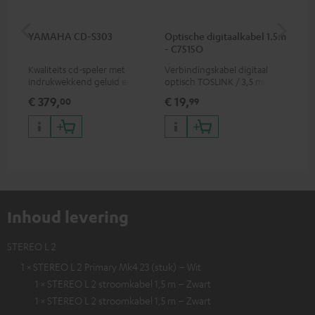
YAMAHA CD-S303
Optische digitaalkabel 1.5m
St
- C7515O
C7
Kwaliteits cd-speler met
Verbindingskabel digitaal
Ver
indrukwekkend geluid en
optisch TOSLINK / 3,5 mm
ste
hoogwaardige afwerking
mini TOSLINK
€ 379,
€ 19,
€ 
00
99
Inhoud levering
STEREO L 2
1 × STEREO L 2 Primary Mk4 23 (stuk) – Wit
1 × STEREO L 2 stroomkabel 1,5 m – Zwart
1 × STEREO L 2 stroomkabel 1,5 m – Zwart