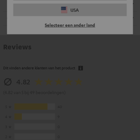
Luidspreker
USA
Kabel
Selecteer een ander land
Reviews
Dit vinden andere klanten van het product
4.82
(4.82 van 5 bij 49 beoordelingen)
5
40
4
9
3
0
2
0