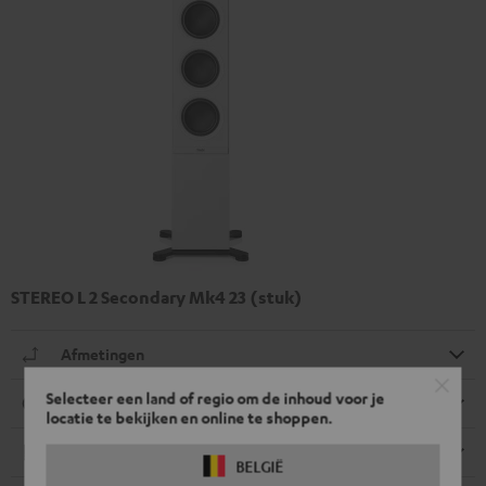
STEREO L 2 Secondary Mk4 23 (stuk)
Afmetingen
Selecteer een land of regio om de inhoud voor je
Aansluitingen
locatie te bekijken en online te shoppen.
Elektronica
BELGIË