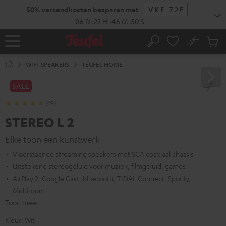
GA
NAAR
NHOUD
No
Ops
Home
Zoeken
Produ
winke
WIFI-SPEAKERS
TEUFEL HOME
SALE
(49)
STEREO L 2
Elke toon een kunstwerk
Vloerstaande streaming speakers met SCA coaxiaal chassis
Uitstekend stereogeluid voor muziek, filmgeluid, games
AirPlay 2, Google Cast, bluetooth, TIDAL Connect, Spotify,
Multiroom
Toon meer
Kleur:
Wit