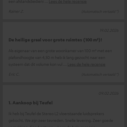
een afstandsbedieni
Lees de hele recensie
Rainer Z.
(Automatisch vertaald *)
19.02.2026
De heilige graal voor grote ruimtes (100 m²)!
Als eigenaar van een grote woonkamer van 100 m² met een
plafondhoogte van 4,50 m heb ik lang gezocht naar een
systeem dat dit volume kon vul
Lees de hele recensie
Eric C.
(Automatisch vertaald *)
09.02.2026
1. Aankoop bij Teufel
Ik heb bij Teufel de Stereo L2 vloerstaande luidsprekers
gekocht. We zijn zeer tevreden. Snelle levering. Zeer goede
verpakking. Goed ontwer
Lees de hele recensie