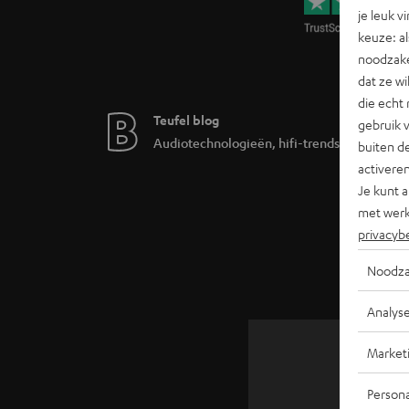
je leuk v
keuze: al
noodzake
dat ze w
die echt 
Teufel blog
gebruik 
Audiotechnologieën, hifi-trends, tips & trick
buiten de
activere
Je kunt 
met werk
privacyb
Noodza
Analys
Market
TOT
Persona
€ 4