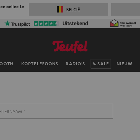
 en online te
BELGIË
TOOTH
KOPTELEFOONS
RADIO'S
SALE
NIEUW
HTERNAAM