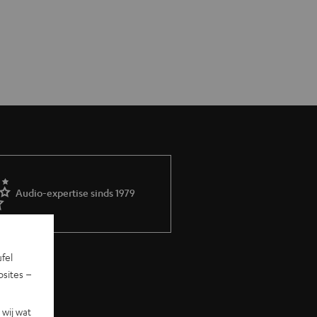
Audio-expertise sinds 1979
ufel
sites –
wij wat