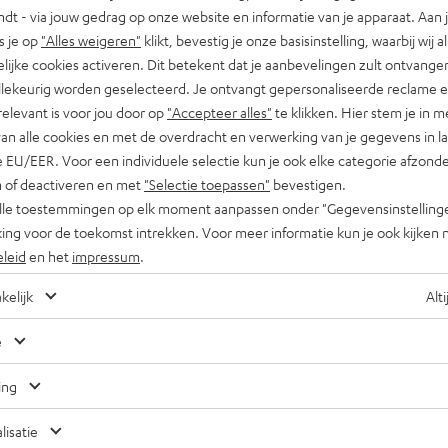
indt - via jouw gedrag op onze website en informatie van je apparaat. Aan 
s je op
"Alles weigeren"
klikt, bevestig je onze basisinstelling, waarbij wij a
lijke cookies activeren. Dit betekent dat je aanbevelingen zult ontvange
illekeurig worden geselecteerd. Je ontvangt gepersonaliseerde reclame 
relevant is voor jou door op
"Accepteer alles"
te klikken. Hier stem je in m
Teufel Support
van alle cookies en met de overdracht en verwerking van je gegevens in 
s
Veelgestelde vragen
 EU/EER. Voor een individuele selectie kun je ook elke categorie afzonder
Contact
n of deactiveren en met
"Selectie toepassen"
bevestigen.
Retourneren
alle toestemmingen op elk moment aanpassen onder "Gegevensinstelling
Traceer bestelling
ing voor de toekomst intrekken. Voor meer informatie kun je ook kijken 
eleid
en het
impressum
.
kelijk
Alti
e
ing
A
Kies je korting!
Meld je aan voor de nieuwsbrief en ontvang een
lisatie
5