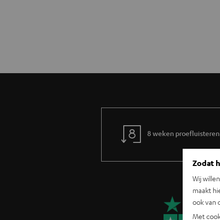
8 weken proefluisteren
Zodat he
Wij wille
maakt hi
ook van d
Met cook