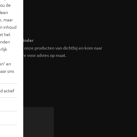
jou de
lleen
n, maar
en inhoud
et het
Storefinder
landen
Beleef onze producten van dichtbij en kom naar
lijk
de store voor advies op maat.
en" en
naar ons
jd actief