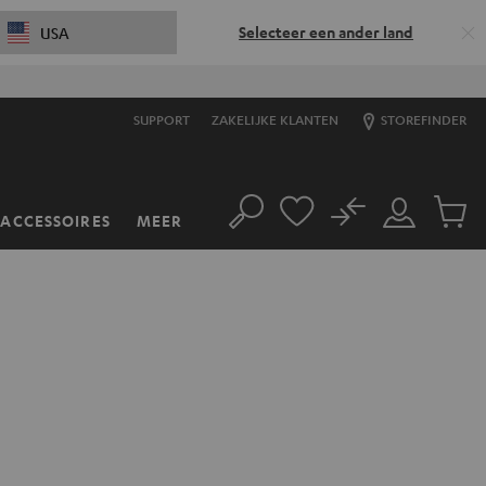
Selecteer een ander land
USA
SUPPORT
ZAKELIJKE KLANTEN
STOREFINDER
No
ACCESSOIRES
MEER
Zoeken
Mijn
Produc
account
winkel