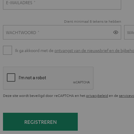
g
E-MAILADRES
i
Dient minimaal 8 tekens te hebben
s
WACHTWOORD
WA
t
Ik ga akkoord met de
ontvangst van de nieuwsbrief en de bijbe
r
e
r
Deze site wordt beveiligd door reCAPTCHA en het
privacybeleid
en de
servicev
e
n
REGISTREREN