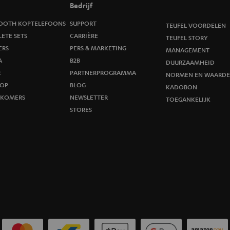
Bedrijf
n
OOTH KOPTELEFOONS
SUPPORT
TEUFEL VOORDELEN
i
ETE SETS
CARRIÈRE
TEUFEL STORY
ERS
PERS & MARKETING
MANAGEMENT
e
A
B2B
DUURZAAMHEID
R
u
PARTNERPROGRAMMA
NORMEN EN WAARDE
OP
BLOG
KADOBON
w
WKOMERS
NEWSLETTER
TOEGANKELIJK
STORES
s
b
r
i
e
f