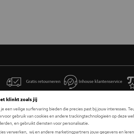
Gratis retourneren
Inhouse klantenservice
t klinkt zoals jij
n je een veilige surfervaring bieden die precies past bij jouw interesses. Te
ervoor gebruik van cookies en andere trackingtechnologieën op deze web
erden, en gebruikt diensten voor personalisatie.
ies verwerken, wij en andere marketingpartners jouw gegevens en leren 