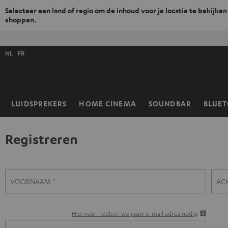
Selecteer een land of regio om de inhoud voor je locatie te bekijken
shoppen.
GA
NAAR
Selecteer
NHOUD
NL
FR
taal
store
LUIDSPREKERS
HOME CINEMA
SOUNDBAR
BLUE
Home
Registreren
R
VOORNAAM
AC
e
Hiervoor hebben we jouw e-mail adres nodig