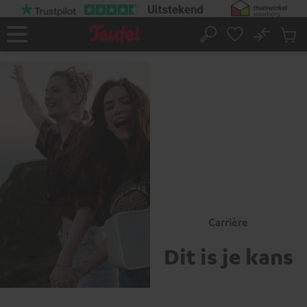
GA
NAAR
NHOUD
No
Ops
Home
Zoeken
Produ
winke
Carrière
Dit is je kans