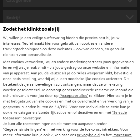
Categorieën
r
HOME CINEMA SPEAKERS
n
Bedrijf
i
COMPLETE SYSTEMEN
Zodat het klinkt zoals jij
SUPPORT
e
Teufel online shops
Wij willen je een veilige surfervaring bieden die precies past bij jouw
SOUNDBARS
u
interesses. Teufel maakt hiervoor gebruik van cookies en andere
CARRIÈRE
DUITSLAND
trackingtechnologieën op deze websites – ook van derden, en gebruikt
w
diensten voor personalisatie.
HIFI-SPEAKERS
PERS & MARKETING
s
Met cookies verwerken, wij en andere marketingpartners jouw gegevens en
OOSTENRIJK
leren wij wat je leuk vindt - via jouw gedrag op onze website en informatie
SMART HOME
b
B2B
van je apparaat. Aan jou de keuze: als je op
"Alles weigeren"
klikt, bevestig je
onze basisinstelling, waarbij wij alleen noodzakelijke cookies activeren. Dit
r
ZWITSERLAND
BLUETOOTH
betekent dat je aanbevelingen zult ontvangen, maar dat ze willekeurig
PARTNERPROGRAMMA
i
worden geselecteerd. Je ontvangt gepersonaliseerde reclame en inhoud die
echt relevant is voor jou door op
"Accepteer alles"
te klikken. Hier stem je in
KOPTELEFOONS
e
NEDERLAND
BLOG
met het gebruik van alle cookies en met de overdracht en verwerking van je
gegevens in landen buiten de EU/EER. Voor een individuele selectie kun je
f
BLUETOOTH KOPTELEFOONS
ook elke categorie afzonderlijk activeren of deactiveren en met
"Selectie
NEWSLETTER
BELGIË
toepassen"
bevestigen.
Je kunt alle toestemmingen op elk moment aanpassen onder
COMPLETE SETS
STORES
"Gegevensinstellingen" en met werking voor de toekomst intrekken. Voor
FRANKRIJK
meer informatie kun je ook kijken naar ons
privacybeleid
en het
impressum
.
SPEAKERS