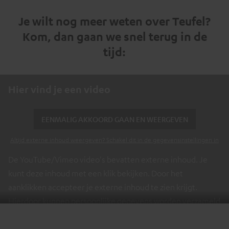
Video
Je wilt nog meer weten over Teufel?
Kom, dan gaan we snel terug in de
tijd:
Hier vind je een video
EENMALIG AKKOORD GAAN EN WEERGEVEN
Altijd externe inhoud weergeven? Schakel dit in de gegevensinstellingen in
De YouTube/Vimeo video's bevatten externe inhoud. Je
kunt deze inhoud met een klik bekijken. Door het
aanklikken accepteer je externe inhoud te zien krijgt.
Hierdoor kunnen persoonlijke gegevens worden verzameld
en aan derden doorgestuurd. Meer info hierover vind je in
ons
privacybeleid
.