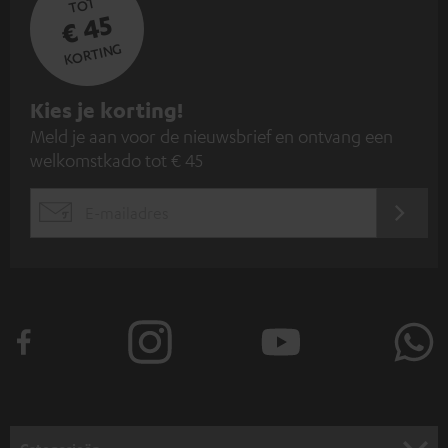
TOT
€ 45
KORTING
A
Kies je korting!
Meld je aan voor de nieuwsbrief en ontvang een
a
welkomstkado tot € 45
n
m
AANM
EMAIL
e
WIDGET
l
d
e
n
v
o
o