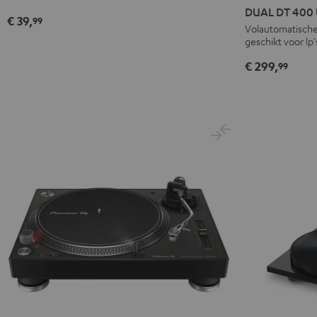
DT
DUAL DT 400
€ 39,
99
400
Volautomatische
geschikt voor lp'
USB
Zwart
€ 299,
99