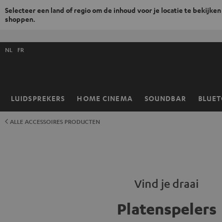
Selecteer een land of regio om de inhoud voor je locatie te bekijken
shoppen.
GA
NAAR
Selecteer
NHOUD
NL
FR
taal
store
LUIDSPREKERS
HOME CINEMA
SOUNDBAR
BLUE
Home
ALLE ACCESSOIRES PRODUCTEN
Vind je draai
Platenspelers