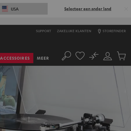
Selecteer een ander land
USA
SUPPORT
ZAKELIJKE KLANTEN
STOREFINDER
No
ACCESSOIRES
MEER
Zoeken
Mijn
Produc
account
winkel