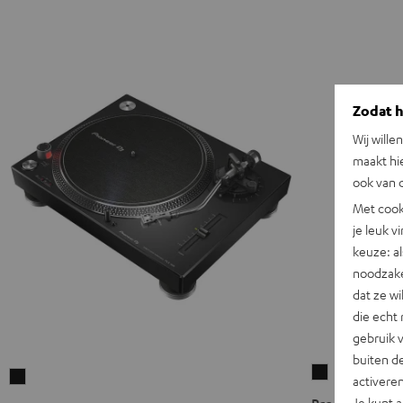
Zodat he
Wij wille
maakt hi
ook van d
Met cook
je leuk v
keuze: al
noodzake
dat ze w
die echt 
gebruik 
buiten de
Pro-
Pioneer
activere
Ject
DJ
Je kunt 