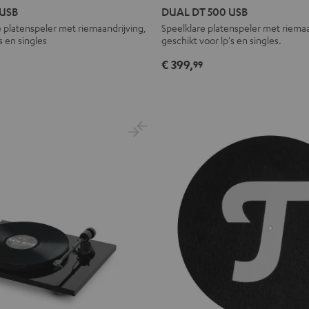
DT
 USB
DUAL DT 500 USB
500
 platenspeler met riemaandrijving,
Speelklare platenspeler met riemaa
s en singles
geschikt voor lp's en singles.
USB
Zwart
€ 399,
99