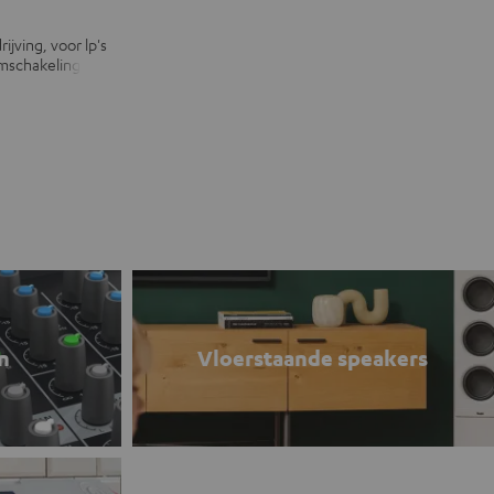
ijving, voor lp's
omschakeling
n
Vloerstaande speakers