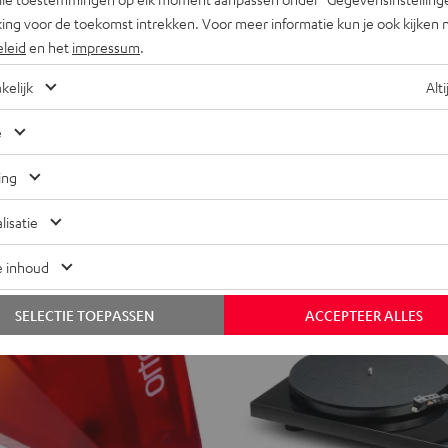
ing voor de toekomst intrekken. Voor meer informatie kun je ook kijken 
 met riemaandrijving, voor lp's en
€ 19,
99
nische 33/45 omschakeling
eleid
en het
impressum
.
kelijk
Alti
e
ing
lisatie
e inhoud
SELECTIE TOEPASSEN
ACCEPTEER ALLES