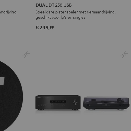
DT
DUAL DT 250 USB
250
ndrijving,
Speelklare platenspeler met riemaandrijving,
geschikt voor lp's en singles
USB
Zwart
€ 249,
99