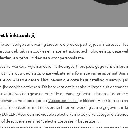
t klinkt zoals jij
n je een veilige surfervaring bieden die precies past bij jouw interesses. Te
TEUFEL
ervoor gebruik van cookies en andere trackingtechnologieën op deze web
SLIPMAT
erden, en gebruikt diensten voor personalisatie.
Zwart
ies verwerken, wij en andere marketingpartners jouw gegevens en leren 
indt - via jouw gedrag op onze website en informatie van je apparaat. Aan 
TEUFEL SLIPMAT
s je op
"Alles weigeren"
klikt, bevestig je onze basisinstelling, waarbij wij a
lijke cookies activeren. Dit betekent dat je aanbevelingen zult ontvange
illekeurig worden geselecteerd. Je ontvangt gepersonaliseerde reclame 
relevant is voor jou door op
"Accepteer alles"
te klikken. Hier stem je in m
Praktische slipmat tussen platenspe
van alle cookies en met de overdracht en verwerking van je gegevens in 
 EU/EER. Voor een individuele selectie kun je ook elke categorie afzonder
n of deactiveren en met
"Selectie toepassen"
bevestigen.
alle toestemmingen op elk moment aanpassen onder "Gegevensinstelling