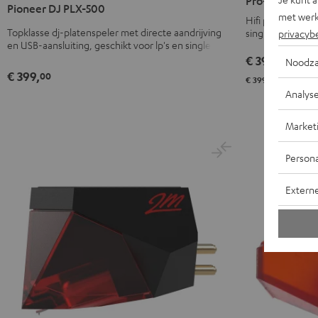
Pro-Ject E1 BT
Pioneer DJ PLX-500
E1
PLX-
met werk
Hifi platenspeler
BT
500
Topklasse dj-platenspeler met directe aandrijving
singles, elektro
privacyb
Zwart
en USB-aansluiting, geschikt voor lp's en singles
Zwart
€ 399,
00
Noodza
€ 399,
00
00
€ 399,
AP
Analys
Market
Persona
Extern