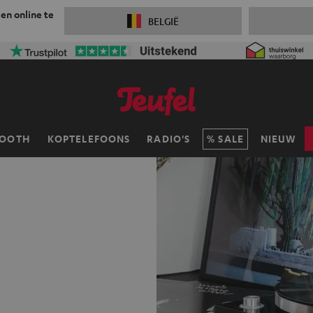
 en online te
BELGIË
TOOTH
KOPTELEFOONS
RADIO'S
SALE
NIEUW