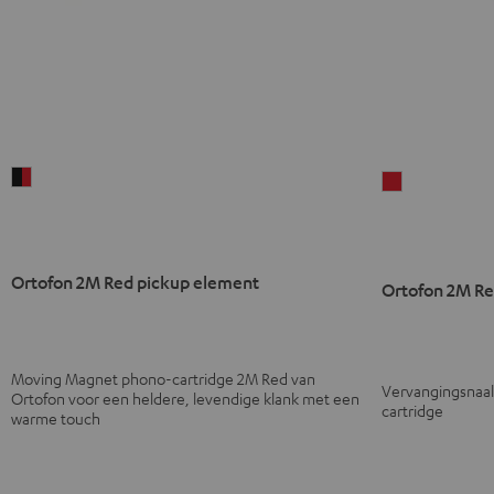
Ortofon
Ortofon
2M
2M
Red
Red
pickup
stylus
Ortofon 2M Red pickup element
element
Rood
Ortofon 2M Re
Zwart/rood
Moving Magnet phono-cartridge 2M Red van
Vervangingsnaal
Ortofon voor een heldere, levendige klank met een
cartridge
warme touch