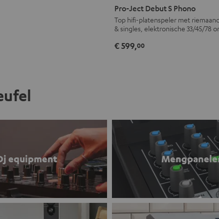
Ject
Pro-Ject Debut S Phono
Debut
Top hifi-platenspeler met riemaandr
& singles, elektronische 33/45/78 
S
Phono
€ 599,
00
Zwart
eufel
Dj equipment
Mengpanele