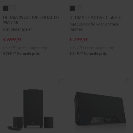
ULTIMA
ULTIMA
ULTIMA
ULTIMA
25
25
25
25
ULTIMA 25 ACTIVE + DUAL DT
ULTIMA 25 ACTIVE Club Edition
250 USB
ACTIVE
ACTIVE
ACTIVE
ACTIVE
Met subwoofer voor grotere
ruimtes
Met platenspeler
+
+
Club
Club
DUAL
DUAL
Edition
Edition
€ 799,
€ 699,
99
99
DT
DT
Night
Pure
€ 699,
99
Laatste laagste prijs
€ 599,
99
Laatste laagste prijs
250
250
black
White
99
99
€ 849,
Normale prijs
€ 799,
Normale prijs
USB
USB
Night
Pure
black
White