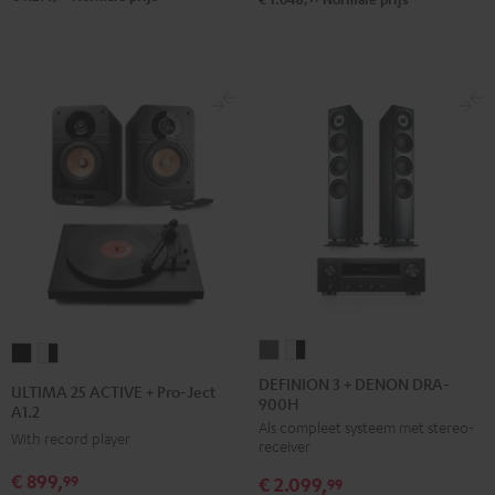
DEFINION
DEFINION
ULTIMA
ULTIMA
3
3
25
25
DEFINION 3 + DENON DRA-
ULTIMA 25 ACTIVE + Pro-Ject
900H
+
+
ACTIVE
ACTIVE
A1.2
Als compleet systeem met stereo-
DENON
DENON
+
+
With record player
receiver
DRA-
DRA-
Pro-
Pro-
€ 899,
99
€ 2.099,
900H
900H
99
Ject
Ject