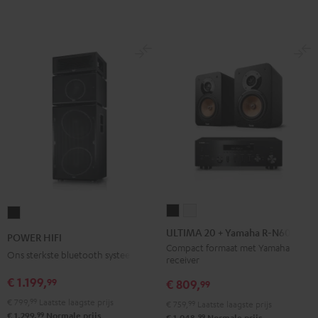
ULTIMA
ULTIMA
POWER
20
20
HIFI
ULTIMA 20 + Yamaha R-N600A
POWER HIFI
+
+
Zwart
Compact formaat met Yamaha
Ons sterkste bluetooth systeem
receiver
Yamaha
Yamaha
R-
R-
€ 1.199,
99
€ 809,
99
N600A
N600A
€ 799,
99
Laatste laagste prijs
€ 759,
99
Laatste laagste prijs
Zwart
Wit
99
€ 1.299,
Normale prijs
99
€ 1.048,
Normale prijs