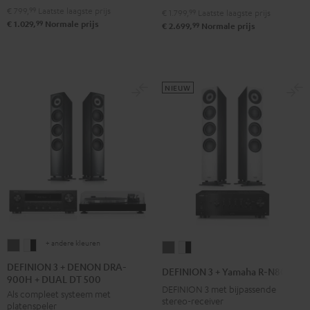
Antraciet
Wit/zwart
€ 799,
99
Laatste laagste prijs
A1.2
A1.2
€ 1.799,
99
Laatste laagste prijs
99
€ 1.029,
Normale prijs
99
€ 2.699,
Normale prijs
Zwart
Wit/zwart
NIEUW
+ andere kleuren
DEFINION
DEFINION
DEFINION
DEFINION
3
3
3
3
DEFINION 3 + DENON DRA-
DEFINION 3 + Yamaha R-N800A
900H + DUAL DT 500
+
+
+
+
DEFINION 3 met bijpassende
Als compleet systeem met
DENON
DENON
Yamaha
Yamaha
stereo-receiver
platenspeler