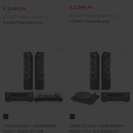
DRA-
DRA-
R-
R-
€ 2.349,
99
€ 2.469,
900H
900H
99
N800A
N800A
+
+
€ 2.049,
99
Laatste laagste prijs
Antraciet
Wit/zwart
€ 2.169,
99
Laatste laagste prijs
99
€ 2.898,
Normale prijs
DUAL
DUAL
99
€ 3.069,
Normale prijs
DT
DT
500
500
Antraciet
Wit/zwart
THEATER
THEATER
500
500
THEATER 500 + DENON DRA-
THEATER 500 + DENON DRA-
900H + DUAL DT 500
900H + Pro-Ject Debut S Phono
+
+