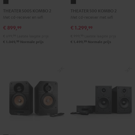
THEATER
THEATER
500S
500
THEATER 500S KOMBO 2
THEATER 500 KOMBO 2
KOMBO
KOMBO
Met cd-receiver en wifi
Met cd-receiver met wifi
2
2
€ 899,
€ 1.299,
99
99
Zwart
Zwart
€ 699,
99
Laatste laagste prijs
€ 999,
99
Laatste laagste prijs
99
99
€ 1.049,
Normale prijs
€ 1.499,
Normale prijs