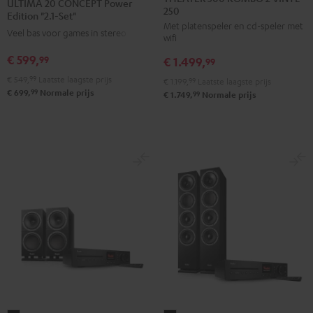
ULTIMA 20 CONCEPT Power
250
KOMBO
CONCEPT
CONCEPT
Edition "2.1-Set"
Met platenspeler en cd-speler met
2
Power
Power
Veel bas voor games in stereo
wifi
VINYL
Edition
Edition
€ 599,
99
€ 1.499,
250
99
"2.1-
"2.1-
Zwart
€ 549,
99
Laatste laagste prijs
Set"
Set"
€ 1.199,
99
Laatste laagste prijs
99
€ 699,
Normale prijs
99
€ 1.749,
Normale prijs
Zwart
Wit