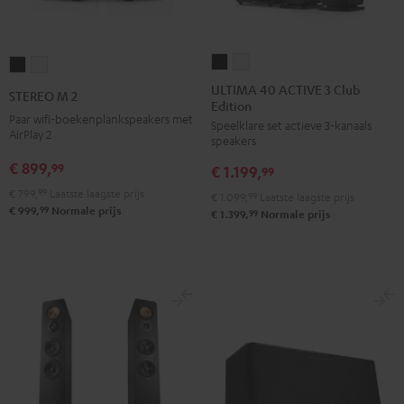
ULTIMA
ULTIMA
STEREO
STEREO
40
40
M
M
ULTIMA 40 ACTIVE 3 Club
STEREO M 2
Edition
ACTIVE
ACTIVE
2
2
Paar wifi-boekenplankspeakers met
Speelklare set actieve 3-kanaals
3
3
Zwart
Wit
AirPlay 2
speakers
Club
Club
€ 899,
99
€ 1.199,
Edition
Edition
99
Zwart
Wit
€ 799,
99
Laatste laagste prijs
€ 1.099,
99
Laatste laagste prijs
99
€ 999,
Normale prijs
99
€ 1.399,
Normale prijs