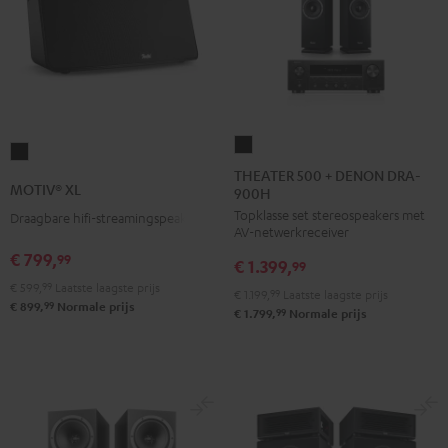
THEATER
MOTIV®
500
THEATER 500 + DENON DRA-
XL
MOTIV® XL
900H
+
Zwart
Topklasse set stereospeakers met
DENON
Draagbare hifi-streamingspeaker
AV-netwerkreceiver
DRA-
€ 799,
99
€ 1.399,
900H
99
€ 599,
99
Laatste laagste prijs
Zwart
€ 1.199,
99
Laatste laagste prijs
99
€ 899,
Normale prijs
99
€ 1.799,
Normale prijs