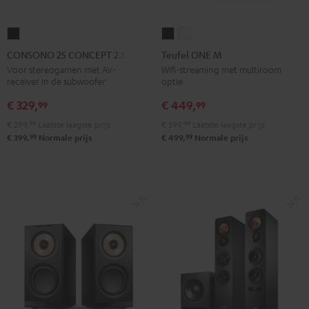
CONSONO
Teufel
Teufel
25
ONE
ONE
CONSONO 25 CONCEPT 2.1 set
Teufel ONE M
CONCEPT
M
M
Voor stereogamen met AV-
Wifi-streaming met multiroom
receiver in de subwoofer
optie
2.1
Zwart
Wit
set
€ 329,
€ 449,
99
99
Zwart
€ 299,
99
Laatste laagste prijs
€ 399,
99
Laatste laagste prijs
99
99
€ 399,
Normale prijs
€ 499,
Normale prijs