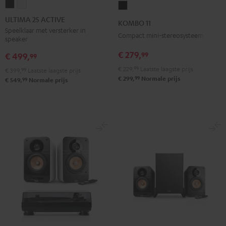
ULTIMA
ULTIMA
KOMBO
25
25
11
ULTIMA 25 ACTIVE
KOMBO 11
ACTIVE
ACTIVE
Zwart
Speelklaar met versterker in
Compact mini-stereosysteem
speaker
Night
Pure
black
White
€ 279,
99
€ 499,
99
€ 229,
99
Laatste laagste prijs
€ 399,
99
Laatste laagste prijs
99
€ 299,
Normale prijs
99
€ 549,
Normale prijs