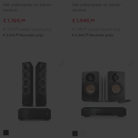
Met platenspeler en stereo-
Met platenspeler en stereo-
DENON
DENON
receiver
receiver
DRA-
DRA-
€ 1.769,
€ 1.949,
900H
900H
99
99
+
+
€ 1.569,
99
Laatste laagste prijs
€ 1.749,
99
Laatste laagste prijs
DUAL
Pro-
99
99
€ 2.169,
Normale prijs
€ 2.369,
Normale prijs
DT
Ject
500
Debut
Zwart
S
Phono
Zwart
THEATER
ULTIMA
ULTIMA