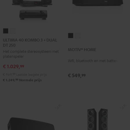
ULTIMA
ULTIMA
MOTIV®
MOTIV®
40
40
ULTIMA 40 KOMBO 3 + DUAL
HOME
HOME
DT 250
KOMBO
KOMBO
MOTIV® HOME
Zwart
Wit
Het complete stereosysteem met
3
3
platenspeler
+
+
Wifi, bluetooth en met batterij
€ 1.029,
DUAL
DUAL
99
DT
DT
€ 969,
99
Laatste laagste prijs
€ 549,
99
250
250
99
€ 1.249,
Normale prijs
Zwart
Wit