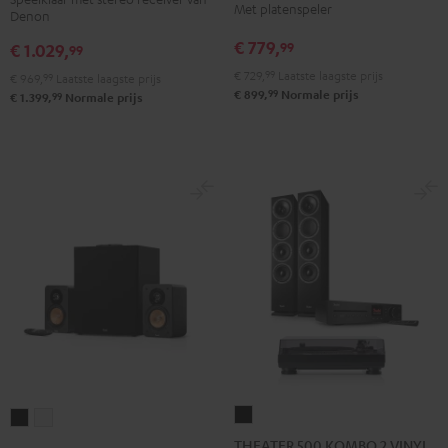
DENON
DENON
2
2
Met platenspeler
Denon
DRA-
DRA-
+
+
€ 779,
99
€ 1.029,
900H
900H
99
Pro-
Pro-
Zwart
Wit
€ 729,
99
Laatste laagste prijs
Ject
Ject
€ 969,
99
Laatste laagste prijs
99
€ 899,
Normale prijs
99
€ 1.399,
Normale prijs
E1
E1
BT
BT
Zwart
Wit
THEATER
ULTIMA
ULTIMA
500
20
20
THEATER 500 KOMBO 2 VINYL