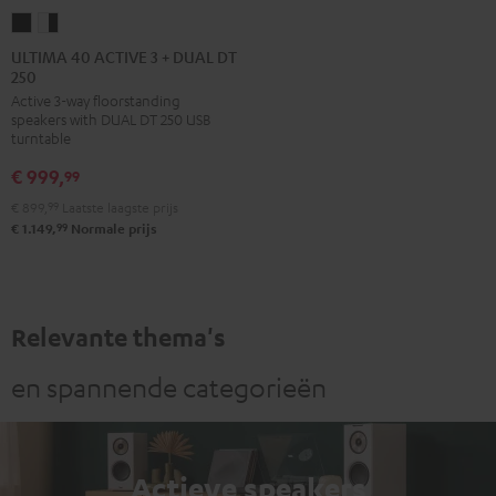
ULTIMA
ULTIMA
40
40
ULTIMA 40 ACTIVE 3 + DUAL DT
250
ACTIVE
ACTIVE
Active 3-way floorstanding
3
3
speakers with DUAL DT 250 USB
+
+
turntable
DUAL
DUAL
€ 999,
99
DT
DT
€ 899,
99
Laatste laagste prijs
250
250
99
€ 1.149,
Normale prijs
Zwart/zwart
Wit/zwart
Relevante thema's
en spannende categorieën
Actieve speakers