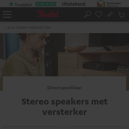
GA
NAAR
NHOUD
No
Ops
Home
Zoeken
Produ
winke
ALLE STEREO PRODUCTEN
Direct speelklaar
Stereo speakers met
versterker