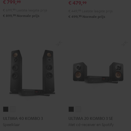
€ 799,
99
€ 479,
99
€ 699,
99
Laatste laagste prijs
€ 449,
99
Laatste laagste prijs
99
€ 899,
Normale prijs
99
€ 499,
Normale prijs
ULTIMA
ULTIMA
ULTIMA
ULTIMA
40
40
20
20
ULTIMA 40 KOMBO 3
ULTIMA 20 KOMBO 3 SE
KOMBO
KOMBO
KOMBO
KOMBO
Speelklaar
Met cd-receiver en Spotify
3
3
3
3