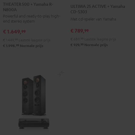
500
25
25
THEATER 500 + Yamaha R-
ULTIMA 25 ACTIVE + Yamaha
N800A
+
ACTIVE
ACTIVE
CD-S303
Powerful and ready-to-play high-
Yamaha
+
+
Met cd-speler van Yamaha
end stereo system
R-
Yamaha
Yamaha
€ 789,
99
€ 1.649,
N800A
99
CD-
CD-
Zwart
€ 689,
99
Laatste laagste prijs
S303
S303
€ 1.449,
99
Laatste laagste prijs
99
€ 929,
Normale prijs
99
€ 1.998,
Normale prijs
Night
Pure
black
White