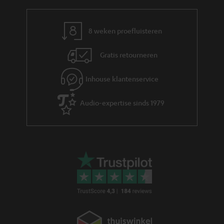
voor de meesten van ons voorbij. Streamen via bluetooth of wifi is
eenvoudig en de huidige stereo sets zijn hierop voorbereid. Bij sommige
muziekinstallaties is het zelfs mogelijk de volledige communicatie via wifi
8 weken proefluisteren
of bluetooth te laten lopen. Een draadloze subwoofer via wifi is inmiddels
ook al standaard.
Gratis retourneren
Nog een verandering bij de hifi-installaties: de opkomst van DAB radio en
de opvolger DAB+. Heeft je stereosysteem deze transmissiestandaard, dan
kun je digitale radio ontvangen: bye bye antenne. Een
stereo-installatie
Inhouse klantenservice
met DAB+
biedt niet alleen een betere geluidskwaliteit, maar maakt het
ook mogelijk om bijkomende informatie over te dragen.
Audio-expertise sinds 1979
Wifi-stereo sets met geïntegreerde Raumfeld
technologie
Ontdek de stereo wifi-systemen van Teufel en duik in een nieuwe
dimensie van muziekgenot. Door de verbinding met het thuisnetwerk,
stream je probleemloos je lievelingsmuziek vanaf je smartphone, tablet of
computer.
Draadloze wifi-speakers
zorgen hierbij voor een vol geluid. Als
je plaats wil besparen, kun je ook kijken naar de
wifi-soundbars
.
Uit welke componenten bestaat een stereo set?
Een hifi-installatie bestaat uit drie componenten: een geluidsbron, een
versterker en twee luidsprekers. Daarmee worden alle stappen van de