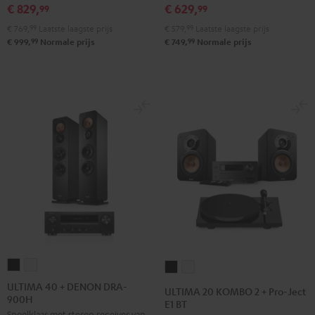
€ 829,
€ 629,
99
99
Zwart
Wit
SE
SE
€ 769,
99
Laatste laagste prijs
€ 579,
99
Laatste laagste prijs
Zwart
Wit
99
99
€ 999,
Normale prijs
€ 749,
Normale prijs
ULTIMA
ULTIMA
ULTIMA
ULTIMA
40
40
20
20
ULTIMA 40 + DENON DRA-
ULTIMA 20 KOMBO 2 + Pro-Ject
900H
+
+
KOMBO
KOMBO
E1 BT
Speelklaar met stereo receiver van