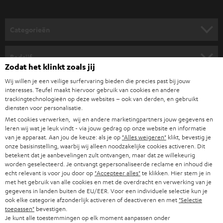
o
Met onze
Kombo serie
bieden we stereo sets in verschillende grootte en
met verschillend vermogen. Optioneel kun je een extra subwoofer
o
aansluiten, voor een nog diepere bas bij techno, R&B of hip-hop. Het
Categorieën
r
aanbod reikt van de mini stereo set KOMBO 11 tot het krachtige stereo
systeem ULTIMA 40 Kombo, die twee
vloerstaanders
bevat. Op die manier
HOME CINEMA SPEAKERS
n
Bedrijf
vind je de passende stereo set voor je vakantiehuis, kantoor, home office,
Zodat het klinkt zoals jij
i
studentenflat of gewoon als upgrade van je oude set.
COMPLETE SYSTEMEN
SUPPORT
Wij willen je een veilige surfervaring bieden die precies past bij jouw
e
Teufel online shops
Hifi geluid uit één speaker: de Teufel Dynamore
interesses. Teufel maakt hiervoor gebruik van cookies en andere
SOUNDBARS
u
trackingtechnologieën op deze websites – ook van derden, en gebruikt
Dankzij jarenlange ervaring kunnen onze sound engineers zelfs compacte
CARRIÈRE
DUITSLAND
diensten voor personalisatie.
all-in-one toestellen een stereo panorama toevoegen, via virtueel sound
w
HIFI-SPEAKERS
Met cookies verwerken, wij en andere marketingpartners jouw gegevens en
processing. Dit wordt bereikt dankzij verschillende speciaal ontwikkelde
PERS & MARKETING
s
leren wij wat je leuk vindt - via jouw gedrag op onze website en informatie
Teufel Dynamore technologieën
en de slimme integratie van extra drivers.
OOSTENRIJK
van je apparaat. Aan jou de keuze: als je op
"Alles weigeren"
klikt, bevestig je
SMART HOME
Met Teufel Dynamore Surround - geïntegreerd in de
RADIO 3SIXTY
en
b
B2B
onze basisinstelling, waarbij wij alleen noodzakelijke cookies activeren. Dit
speciale akoestische kegels, wordt het geluid zelfs in 360 graden
betekent dat je aanbevelingen zult ontvangen, maar dat ze willekeurig
r
weergegeven.
ZWITSERLAND
BLUETOOTH
worden geselecteerd. Je ontvangt gepersonaliseerde reclame en inhoud die
PARTNERPROGRAMMA
i
echt relevant is voor jou door op
"Accepteer alles"
te klikken. Hier stem je in
Retro stereo-installatie upgraden
met het gebruik van alle cookies en met de overdracht en verwerking van je
KOPTELEFOONS
e
NEDERLAND
BLOG
gegevens in landen buiten de EU/EER. Voor een individuele selectie kun je
Het is altijd mogelijk om je oude, trouwe hifi-installatie te upgraden zodat
ook elke categorie afzonderlijk activeren of deactiveren en met
"Selectie
deze ook compatibel is met de nieuwste technologie. Dit kan onder
f
BLUETOOTH KOPTELEFOONS
toepassen"
bevestigen.
NEWSLETTER
andere op de volgende twee manieren:
BELGIË
Je kunt alle toestemmingen op elk moment aanpassen onder