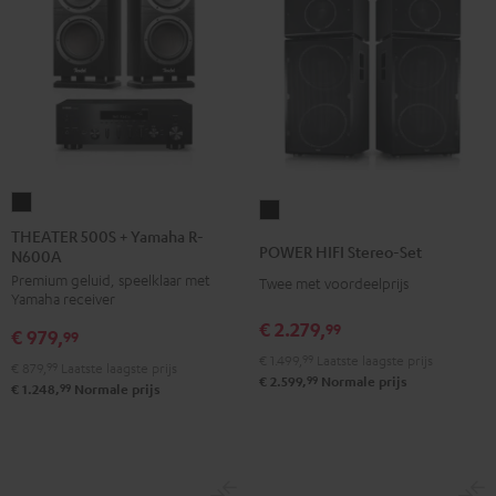
THEATER
POWER
500S
THEATER 500S + Yamaha R-
HIFI
POWER HIFI Stereo-Set
N600A
+
Stereo-
Premium geluid, speelklaar met
Yamaha
Twee met voordeelprijs
Set
Yamaha receiver
R-
Zwart
€ 2.279,
99
€ 979,
N600A
99
€ 1.499,
99
Laatste laagste prijs
Zwart
€ 879,
99
Laatste laagste prijs
99
€ 2.599,
Normale prijs
99
€ 1.248,
Normale prijs