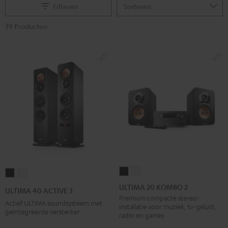
Filteren
39 Producten
ULTIMA
ULTIMA
ULTIMA
ULTIMA
20
20
40
40
ULTIMA 20 KOMBO 2
ULTIMA 40 ACTIVE 3
KOMBO
KOMBO
ACTIVE
ACTIVE
Premium compacte stereo-
Actief ULTIMA soundsysteem met
installatie voor muziek, tv-geluid,
2
2
3
3
geïntegreerde versterker
radio en games
Zwart
Wit
Zwart
Wit