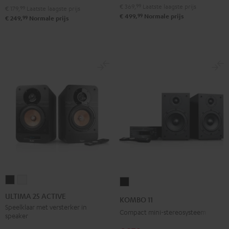
€ 369,
99
Laatste laagste prijs
€ 179,
99
Laatste laagste prijs
99
€ 499,
Normale prijs
99
€ 249,
Normale prijs
ULTIMA
ULTIMA
KOMBO
25
25
11
ULTIMA 25 ACTIVE
KOMBO 11
ACTIVE
ACTIVE
Zwart
Speelklaar met versterker in
Compact mini-stereosysteem
speaker
Night
Pure