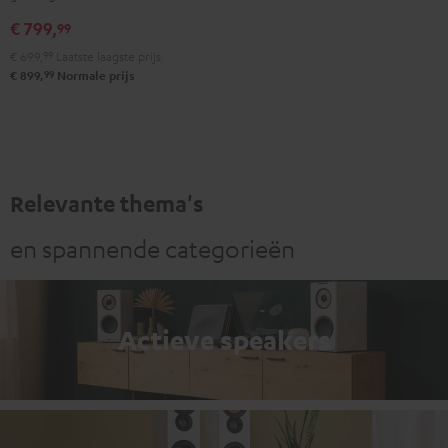
Zwart
Wit
€ 799,
99
€ 699,
99
Laatste laagste prijs
99
€ 899,
Normale prijs
Relevante thema's
en spannende categorieën
Actieve speakers