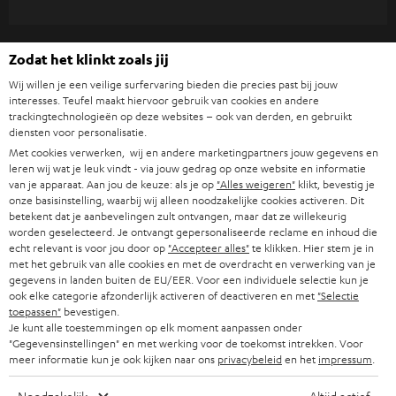
WIDGET
l
d
Zodat het klinkt zoals jij
e
Wij willen je een veilige surfervaring bieden die precies past bij jouw
n
interesses. Teufel maakt hiervoor gebruik van cookies en andere
trackingtechnologieën op deze websites – ook van derden, en gebruikt
v
diensten voor personalisatie.
o
Met cookies verwerken, wij en andere marketingpartners jouw gegevens en
leren wij wat je leuk vindt - via jouw gedrag op onze website en informatie
o
Categorieën
van je apparaat. Aan jou de keuze: als je op
"Alles weigeren"
klikt, bevestig je
r
onze basisinstelling, waarbij wij alleen noodzakelijke cookies activeren. Dit
betekent dat je aanbevelingen zult ontvangen, maar dat ze willekeurig
HOME CINEMA SPEAKERS
n
Bedrijf
worden geselecteerd. Je ontvangt gepersonaliseerde reclame en inhoud die
echt relevant is voor jou door op
"Accepteer alles"
te klikken. Hier stem je in
i
COMPLETE SYSTEMEN
met het gebruik van alle cookies en met de overdracht en verwerking van je
SUPPORT
e
gegevens in landen buiten de EU/EER. Voor een individuele selectie kun je
Teufel online shops
ook elke categorie afzonderlijk activeren of deactiveren en met
"Selectie
SOUNDBARS
u
CARRIÈRE
toepassen"
bevestigen.
DUITSLAND
Je kunt alle toestemmingen op elk moment aanpassen onder
w
HIFI-SPEAKERS
"Gegevensinstellingen" en met werking voor de toekomst intrekken. Voor
PERS & MARKETING
s
meer informatie kun je ook kijken naar ons
privacybeleid
en het
impressum
.
OOSTENRIJK
SMART HOME
b
B2B