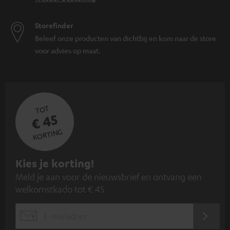
Storefinder
Beleef onze producten van dichtbij en kom naar de store
voor advies op maat.
TOT
€ 45
KORTING
A
Kies je korting!
Meld je aan voor de nieuwsbrief en ontvang een
a
welkomstkado tot € 45
n
m
AANM
EMAIL
e