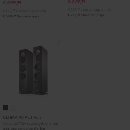
black
White
€ 279,
99
€ 499,
99
€ 229,
99
Laatste laagste prijs
€ 399,
99
Laatste laagste prijs
99
€ 299,
Normale prijs
99
€ 549,
Normale prijs
ULTIMA
ULTIMA
40
40
ULTIMA 40 ACTIVE 3
ACTIVE
ACTIVE
Actief ULTIMA soundsysteem met
geïntegreerde versterker
3
3