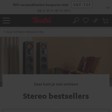
GA
50% verzendkosten besparen met
VKF-72F
NAAR
NHOUD
06
D
:
17
H
:
47
M
:
59
S
No
Ops
Home
Zoeken
Produ
winke
ALLE STEREO PRODUCTEN
Daar kom je niet omheen
Stereo bestsellers