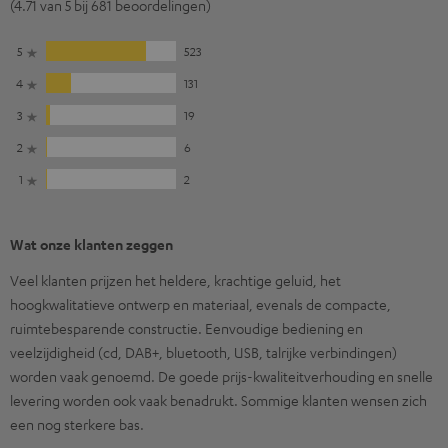
(4.71 van 5 bij 681 beoordelingen)
5
523
4
131
3
19
2
6
1
2
Wat onze klanten zeggen
Veel klanten prijzen het heldere, krachtige geluid, het
hoogkwalitatieve ontwerp en materiaal, evenals de compacte,
ruimtebesparende constructie. Eenvoudige bediening en
veelzijdigheid (cd, DAB+, bluetooth, USB, talrijke verbindingen)
worden vaak genoemd. De goede prijs-kwaliteitverhouding en snelle
levering worden ook vaak benadrukt. Sommige klanten wensen zich
een nog sterkere bas.