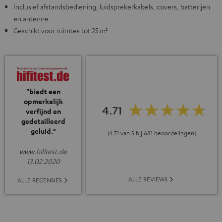
Inclusief afstandsbediening, luidsprekerkabels, covers, batterijen
en antenne
Geschikt voor ruimtes tot 25 m²
"biedt een
opmerkelijk
4.71
verfijnd en
gedetailleerd
geluid."
(4.71 van 5 bij 681 beoordelingen)
www.hifitest.de
13.02.2020
ALLE REVIEWS
ALLE RECENSIES