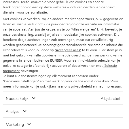
interesses. Teufel maakt hiervoor gebruik van cookies en andere
trackingtechnologieën op deze websites – ook van derden, en gebruikt
ULTIMA 20 Kombo
diensten voor personalisatie.
1 × CD-Receiver KB 43 CR 19 – Zwart
Met cookies verwerken, wij en andere marketingpartners jouw gegevens en
leren wij wat je leuk vindt - via jouw gedrag op onze website en informatie
1 × Afstandsbediening voor KB 43 CR 19 – Zwart
van je apparaat. Aan jou de keuze: als je op
"Alles weigeren"
klikt, bevestig je
2 × Luidsprekerkabel 3m, 1mm² voor KB 43 CR 19
onze basisinstelling, waarbij wij alleen noodzakelijke cookies activeren. Dit
1 × DAB-/FM-antenne voor cd-receiver KB 43 CR 19
betekent dat je aanbevelingen zult ontvangen, maar dat ze willekeurig
worden geselecteerd. Je ontvangt gepersonaliseerde reclame en inhoud die
2 × AAA-batterij
echt relevant is voor jou door op
"Accepteer alles"
te klikken. Hier stem je in
met het gebruik van alle cookies en met de overdracht en verwerking van je
1 × Paar boekenplankspeaker UL 20 Mk3 18 – Wit
gegevens in landen buiten de EU/EER. Voor een individuele selectie kun je
2 × Rode rubberen voetjes (4 stuk) UL 20/40 Mk3 18
ook elke categorie afzonderlijk activeren of deactiveren en met
"Selectie
2 × Boekenplankspeaker UL 20 Mk3 18 (stuk) – Wit
toepassen"
bevestigen.
Je kunt alle toestemmingen op elk moment aanpassen onder
2 × Cover van textiel UL 20 Mk3 18 – Zwart
"Gegevensinstellingen" en met werking voor de toekomst intrekken. Voor
meer informatie kun je ook kijken naar ons
privacybeleid
en het
impressum
.
Noodzakelijk
Altijd actief
Analyse
Marketing