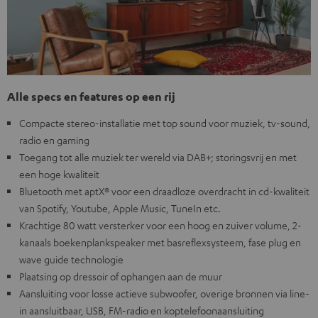
Alle specs en features op een rij
Compacte stereo-installatie met top sound voor muziek, tv-sound,
radio en gaming
Toegang tot alle muziek ter wereld via DAB+; storingsvrij en met
een hoge kwaliteit
Bluetooth met aptX® voor een draadloze overdracht in cd-kwaliteit
van Spotify, Youtube, Apple Music, TuneIn etc.
Krachtige 80 watt versterker voor een hoog en zuiver volume, 2-
kanaals boekenplankspeaker met basreflexsysteem, fase plug en
wave guide technologie
Plaatsing op dressoir of ophangen aan de muur
Aansluiting voor losse actieve subwoofer, overige bronnen via line-
in aansluitbaar, USB, FM-radio en koptelefoonaansluiting