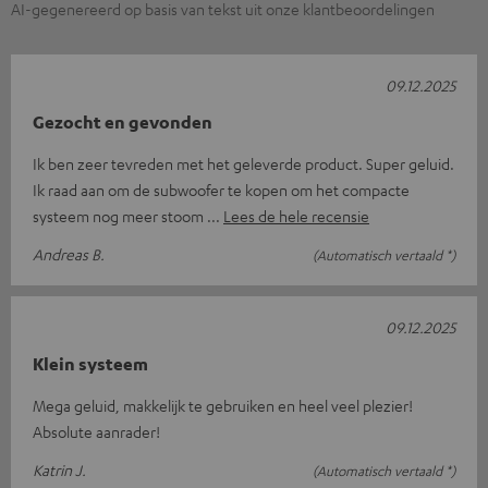
AI-gegenereerd op basis van tekst uit onze klantbeoordelingen
09.12.2025
Gezocht en gevonden
Ik ben zeer tevreden met het geleverde product. Super geluid.
Ik raad aan om de subwoofer te kopen om het compacte
systeem nog meer stoom
Lees de hele recensie
Andreas B.
(Automatisch vertaald *)
09.12.2025
Klein systeem
Mega geluid, makkelijk te gebruiken en heel veel plezier!
Absolute aanrader!
Katrin J.
(Automatisch vertaald *)