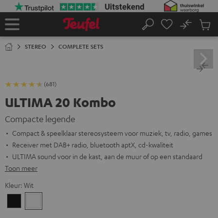
GA
NAAR
NHOUD
No
Ops
Home
Zoeken
Produ
winke
STEREO
COMPLETE SETS
(681)
ULTIMA 20 Kombo
Compacte legende
Compact & speelklaar stereosysteem voor muziek, tv, radio, games
Receiver met DAB+ radio, bluetooth aptX, cd-kwaliteit
ULTIMA sound voor in de kast, aan de muur of op een standaard
Toon meer
Kleur:
Wit
Zwart
Wit