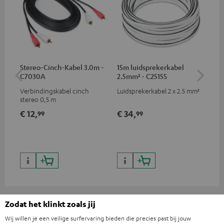
Stereo-Cinch-Kabel 3.0m -
15m luidsprekerkabel
Ba
C7030A
2.5mm² - C2515S
(pa
Verbindingskabel cinch
Luidsprekerkabel 2 x 2.5 mm²
Ban
stereo 0,5 m
€ 12,
€ 34,
€ 
99
99
Zodat het klinkt zoals jij
Inhoud levering
Wij willen je een veilige surfervaring bieden die precies past bij jouw