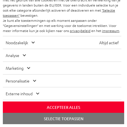
m
r
met het gebruik van alle cookies en met de overdracht en verwerking van je
gegevens in landen buiten de EU/EER. Voor een individuele selectie kun je
e
z
ook elke categorie afzonderlijk activeren of deactiveren en met
"Selectie
G
toepassen"
bevestigen.
n
Wettelijke garantie
e
Je kunt alle toestemmingen op elk moment aanpassen onder
a
t
n
"Gegevensinstellingen" en met werking voor de toekomst intrekken. Voor
meer informatie kun je ook kijken naar ons
privacybeleid
en het
impressum
.
r
e
d
a
n
i
Noodzakelijk
Altijd actief
A
Audiolexicon: technische begrippen snel uitgelegd
n
n
Analyse
u
t
f
d
i
o
Marketing
i
C
Jouw persoonlijk koopadvies
e
r
Personalisatie
o
o
(00)800 200 300 40
i
m
Ma–vr 09:00–17:00 uur.
g
n
n
a
Externe inhoud
Weekend & Duitse feestdagen gesloten
l
t
f
t
Teufel support
ACCEPTEER ALLES
o
a
o
i
Hier vind je
Veelgestelde vragen
s
c
Chat
Storefinder
r
SELECTIE TOEPASSEN
e
starten
s
t
Beleef onze producten live en van dichtbij. Kom