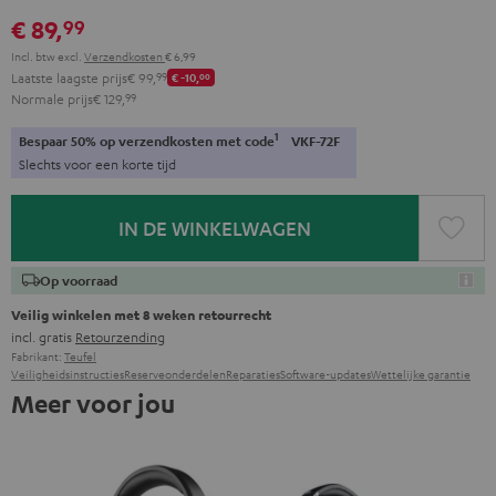
Red
Gray
Amber
&
Gray
&
€ 89,
99
aqua
lime
Incl. btw
excl.
Verzendkosten
€ 6,99
Laatste laagste prijs
€ 99,
99
€ -10,
00
Normale prijs
€ 129,
99
1
Bespaar 50% op verzendkosten met code
VKF-72F
Slechts voor een korte tijd
IN DE WINKELWAGEN
Op voorraad
Veilig winkelen met 8 weken retourrecht
incl. gratis
Retourzending
Fabrikant:
Teufel
Veiligheidsinstructies
Reserveonderdelen
Reparaties
Software-updates
Wettelijke garantie
Meer voor jou