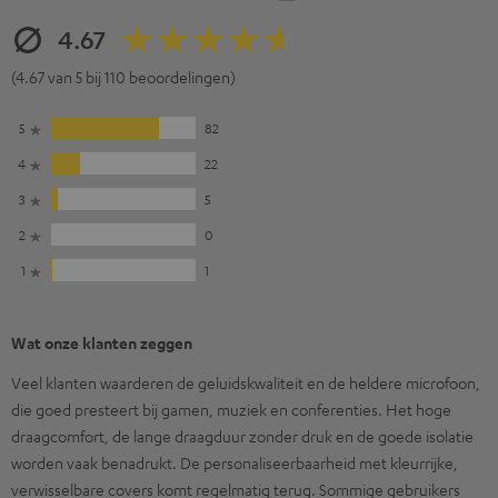
4.67
(4.67 van 5 bij 110 beoordelingen)
5
82
4
22
3
5
2
0
1
1
Wat onze klanten zeggen
Veel klanten waarderen de geluidskwaliteit en de heldere microfoon,
die goed presteert bij gamen, muziek en conferenties. Het hoge
draagcomfort, de lange draagduur zonder druk en de goede isolatie
worden vaak benadrukt. De personaliseerbaarheid met kleurrijke,
verwisselbare covers komt regelmatig terug. Sommige gebruikers