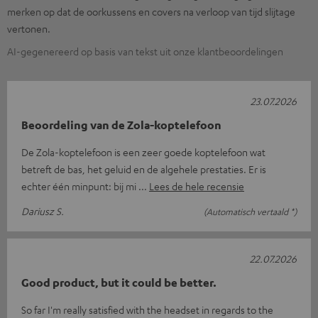
merken op dat de oorkussens en covers na verloop van tijd slijtage
vertonen.
AI-gegenereerd op basis van tekst uit onze klantbeoordelingen
23.07.2026
Beoordeling van de Zola-koptelefoon
De Zola-koptelefoon is een zeer goede koptelefoon wat
betreft de bas, het geluid en de algehele prestaties. Er is
echter één minpunt: bij mi
Lees de hele recensie
Dariusz S.
(Automatisch vertaald *)
22.07.2026
Good product, but it could be better.
So far I'm really satisfied with the headset in regards to the