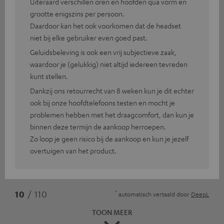
Uiteraard verschillen oren en hoofden qua vorm en
grootte enigszins per persoon.
Daardoor kan het ook voorkomen dat de headset
niet bij elke gebruiker even goed past.
Geluidsbeleving is ook een vrij subjectieve zaak,
waardoor je (gelukkig) niet altijd iedereen tevreden
kunt stellen.
Dankzij ons retourrecht van 8 weken kun je dit echter
ook bij onze hoofdtelefoons testen en mocht je
problemen hebben met het draagcomfort, dan kun je
binnen deze termijn de aankoop herroepen.
Zo loop je geen risico bij de aankoop en kun je jezelf
overtuigen van het product.
*
10
/ 110
automatisch vertaald door
DeepL
TOON MEER