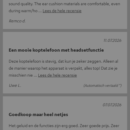
sound quality. The ear cushion materials are comfortable, even
during warm/ho
Lees de hele recensie
Remco d.
11.07.2026
Een mooie koptelefoon met headsetfunctie
Deze koptelefoon is stevig, dat kun je zeker zeggen. Alleen al
de manier waarop het apparaat is verpakt, alles top! Dat zie je
misschien nie
Lees de hele recensie
Uwe L.
(Automatisch vertaald *)
07.07.2026
Goedkoop maar heel netjes
Het geluid en de functies zijn erg goed. Zeer goede prijs. Zeer