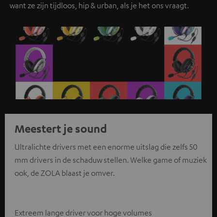
want ze zijn tijdloos, hip & urban, als je het ons vraagt.
Meestert je sound
Ultralichte drivers met een enorme uitslag die zelfs 50
mm drivers in de schaduw stellen. Welke game of muziek
ook, de ZOLA blaast je omver.
Extreem lange driver voor hoge volumes