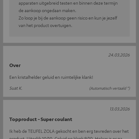
apparaten uitgebreid testen en binnen deze termijn
de aankoop ongedaan maken.
Zo loop je bij de aankoop geen risico en kun je jezelf
van het product overtuigen.
24.03.2026
Over
Een kristalhelder geluid en ruimtelijke klank!
Suat K.
(Automatisch vertaald *)
13.03.2026
Topproduct - Super coulant
Ik heb de TEUFEL ZOLA gekocht en ben erg tevreden over het
product. Uiterlijk 10/10. Geluid en klank 9/10. Helaas is er na