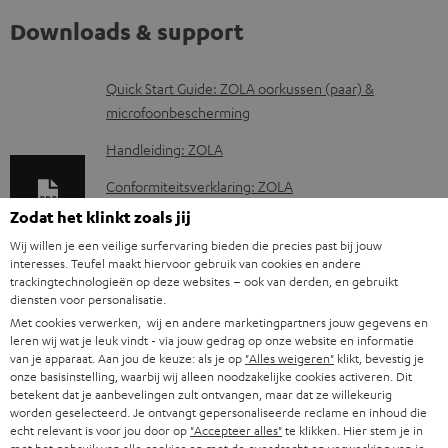
Downloads & support
D
Quick Start Guide: ZOLA oorkussen (paar) &
microfoonbescherming
o
w
Handleiding: ZOLA
n
Conformiteitsverklaring: ZOLA
l
Zodat het klinkt zoals jij
Quick Start Guide: ZOLA
o
Wij willen je een veilige surfervaring bieden die precies past bij jouw
Safety Booklet: ZOLA
interesses. Teufel maakt hiervoor gebruik van cookies en andere
a
trackingtechnologieën op deze websites – ook van derden, en gebruikt
d
Quick Start Guide: ZOLA cover (paar)
diensten voor personalisatie.
Met cookies verwerken, wij en andere marketingpartners jouw gegevens en
d
leren wij wat je leuk vindt - via jouw gedrag op onze website en informatie
o
van je apparaat. Aan jou de keuze: als je op
"Alles weigeren"
klikt, bevestig je
onze basisinstelling, waarbij wij alleen noodzakelijke cookies activeren. Dit
c
V
Verzendinformatie
betekent dat je aanbevelingen zult ontvangen, maar dat ze willekeurig
worden geselecteerd. Je ontvangt gepersonaliseerde reclame en inhoud die
u
e
echt relevant is voor jou door op
"Accepteer alles"
te klikken. Hier stem je in