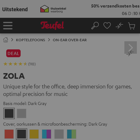
GA
NAAR
NHOUD
No
Ops
Home
Zoeken
Produ
winke
KOPTELEFOONS
ON-EAR OVER-EAR
DEAL
(110)
ZOLA
Unique style for the office, deep immersion for games,
optimal precision for music
Basis model:
Dark Gray
Dark
Light
Gray
gray
Cover, oorkussen & microfoonbescherming:
Dark Gray
Coral
Dark
Golden
Grape
Light
Teal