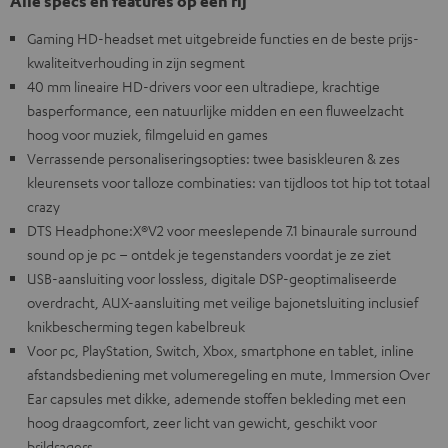
Alle specs en features op een rij
Gaming HD-headset met uitgebreide functies en de beste prijs-
kwaliteitverhouding in zijn segment
40 mm lineaire HD-drivers voor een ultradiepe, krachtige
basperformance, een natuurlijke midden en een fluweelzacht
hoog voor muziek, filmgeluid en games
Verrassende personaliseringsopties: twee basiskleuren & zes
kleurensets voor talloze combinaties: van tijdloos tot hip tot totaal
crazy
DTS Headphone:X®V2 voor meeslepende 7.1 binaurale surround
sound op je pc – ontdek je tegenstanders voordat je ze ziet
USB-aansluiting voor lossless, digitale DSP-geoptimaliseerde
overdracht, AUX-aansluiting met veilige bajonetsluiting inclusief
knikbescherming tegen kabelbreuk
Voor pc, PlayStation, Switch, Xbox, smartphone en tablet, inline
afstandsbediening met volumeregeling en mute, Immersion Over
Ear capsules met dikke, ademende stoffen bekleding met een
hoog draagcomfort, zeer licht van gewicht, geschikt voor
brildragers