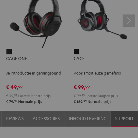
CAGE
CAGE
CAGE ONE
CAGE
ONE
Zwart
Night
Je introductie in gamingsound
Voor ambitieuze gamefans
black
€ 49,
€ 99,
99
99
€ 49,
99
Laatste laagste prijs
€ 99,
99
Laatste laagste prijs
99
99
€ 79,
Normale prijs
€ 169,
Normale prijs
REVIEWS
ACCESSOIRES
INHOUD LEVERING
SUPPORT