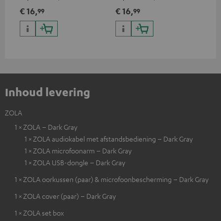
audio-apparaten met 3,5 mm
audio-apparaten met 3,5 mm
3,5
€ 16,
€ 16,
€ 
99
99
jack plug aan te sluiten op
jack plug aan te sluiten op
op 
iPhone, iPad, iPod etc., MFI
iPhone, iPad, iPod etc., MFI
gecertificeerd, 100%
gecertificeerd, 100%
compatibel
compatibel
Inhoud levering
ZOLA
1 × ZOLA – Dark Gray
1 × ZOLA audiokabel met afstandsbediening – Dark Gray
1 × ZOLA microfoonarm – Dark Gray
1 × ZOLA USB-dongle – Dark Gray
1 × ZOLA oorkussen (paar) & microfoonbescherming – Dark Gray
1 × ZOLA cover (paar) – Dark Gray
1 × ZOLA set box