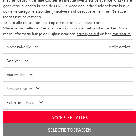
met het gebruik van alle cookies en met de overdracht en verwerking van je
r
e
gegevens in landen buiten de EU/EER. Voor een individuele selectie kun je
d
ook elke categorie afzonderlijk activeren of deactiveren en met
"Selectie
a
n
i
toepassen"
bevestigen.
A
Je kunt alle toestemmingen op elk moment aanpassen onder
Audiolexicon: technische begrippen snel uitgelegd
n
n
"Gegevensinstellingen" en met werking voor de toekomst intrekken. Voor
u
t
meer informatie kun je ook kijken naar ons
privacybeleid
en het
impressum
.
f
d
i
o
Noodzakelijk
Altijd actief
i
C
Jouw persoonlijk koopadvies
e
r
o
o
(00)800 200 300 40
Analyse
i
m
Ma–vr 09:00–17:00 uur.
g
n
n
a
Marketing
Weekend & Duitse feestdagen gesloten
l
t
f
t
Teufel support
o
a
Personalisatie
o
i
Hier vind je
Veelgestelde vragen
s
c
Storefinder
r
e
Externe inhoud
s
t
Beleef onze producten live en van dichtbij. Kom
m
langs in een van onze stores.
a
i
a
ACCEPTEER ALLES
Overzicht
r
n
t
Chat
SELECTIE TOEPASSEN
starten
y
f
i