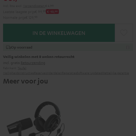
Incl. btw
excl.
Verzendkosten
€ 6,99
Laatste laagste prijs
€ 99,
99
€ -10,
00
Normale prijs
€ 129,
99
IN DE WINKELWAGEN
Op voorraad
Veilig winkelen met 8 weken retourrecht
incl. gratis
Retourzending
Fabrikant:
Teufel
Veiligheidsinstructies
Reserveonderdelen
Reparaties
Software-updates
Wettelijke garantie
Meer voor jou