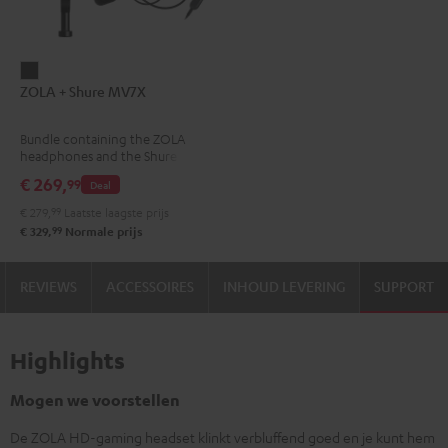
ZOLA
ZOLA + Shure MV7X
+
Shure
Bundle containing the ZOLA
MV7X
headphones and the Shure
Dark
MV7X microphone.
€ 269,
99
Deal
Gray
€ 279,
99
Laatste laagste prijs
99
€ 329,
Normale prijs
REVIEWS
ACCESSOIRES
INHOUD LEVERING
SUPPORT
Highlights
Mogen we voorstellen
De ZOLA HD-gaming headset klinkt verbluffend goed en je kunt hem