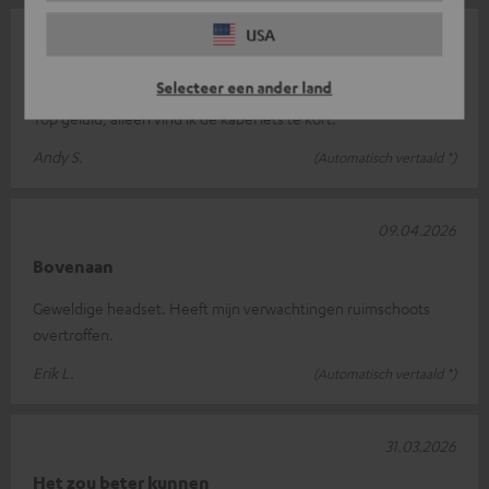
USA
15.04.2026
Geweldig om te gamen
Selecteer een ander land
Top geluid, alleen vind ik de kabel iets te kort.
Andy S.
(Automatisch vertaald *)
09.04.2026
Bovenaan
Geweldige headset. Heeft mijn verwachtingen ruimschoots
overtroffen.
Erik L.
(Automatisch vertaald *)
31.03.2026
Het zou beter kunnen