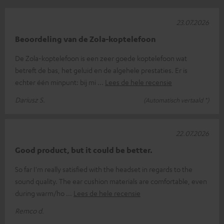
23.07.2026
Beoordeling van de Zola-koptelefoon
De Zola-koptelefoon is een zeer goede koptelefoon wat
betreft de bas, het geluid en de algehele prestaties. Er is
echter één minpunt: bij mi
Lees de hele recensie
Dariusz S.
(Automatisch vertaald *)
22.07.2026
Good product, but it could be better.
So far I'm really satisfied with the headset in regards to the
sound quality. The ear cushion materials are comfortable, even
during warm/ho
Lees de hele recensie
Remco d.