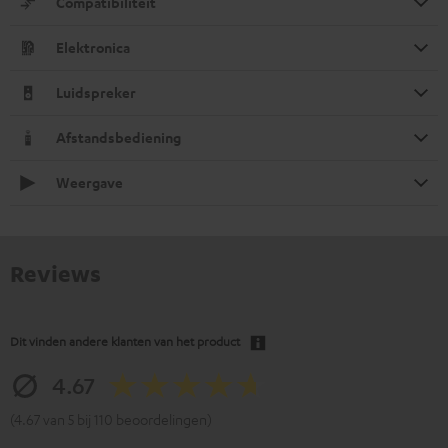
Compatibiliteit
Elektronica
Luidspreker
Afstandsbediening
Weergave
Reviews
Dit vinden andere klanten van het product
4.67
(4.67 van 5 bij 110 beoordelingen)