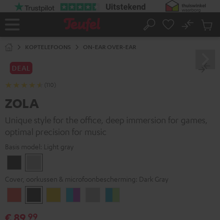
GA
NAAR
NHOUD
No
Ops
Home
Zoeken
Produ
winke
KOPTELEFOONS
ON-EAR OVER-EAR
DEAL
(110)
ZOLA
Unique style for the office, deep immersion for games,
optimal precision for music
Basis model:
Light gray
Dark
Light
Gray
gray
Cover, oorkussen & microfoonbescherming:
Dark Gray
Coral
Dark
Golden
Grape
Light
Teal
Red
Gray
Amber
&
Gray
&
€ 89,
99
aqua
lime