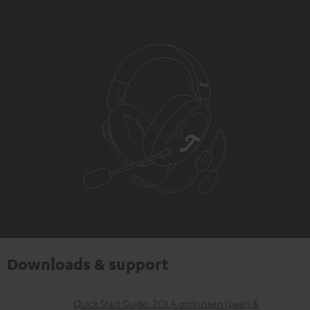
Downloads & support
D
Quick Start Guide: ZOLA oorkussen (paar) &