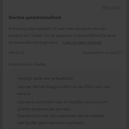
17.02.2026
Slechte geluidskwaliteit
Ik ben erg teleurgesteld. Ik had meer verwacht van een
product van Teufel. Om te beginnen is de hoofdband te strak
en bovendien hard gevoerd
Lees de hele recensie
Marco A.
(Automatisch vertaald *)
Antwoord van Teufel:
Hartelijk dank voor je feedback!
Jammer dat het draagcomfort van de ZOLA niet naar
wens is.
Uiteraard verschillen oren en hoofden qua vorm en
grootte enigszins per persoon.
Daardoor kan het ook voorkomen dat de headset
niet bij elke gebruiker even goed past.