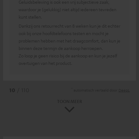
Geluidsbeleving is ook een vrij subjectieve zaak,
waardoor je (gelukkig) niet altijd iedereen tevreden
kunt stellen.
Dankzij ons retourrecht van 8 weken kun je dit echter
ook bij onze hoofdtelefoons testen en mocht je
problemen hebben met het draagcomfort, dan kun je
binnen deze termijn de aankoop herroepen.
Zo loop je geen risico bij de aankoop en kun je jezelf
overtuigen van het product.
*
10
/ 110
automatisch vertaald door
DeepL
TOON MEER