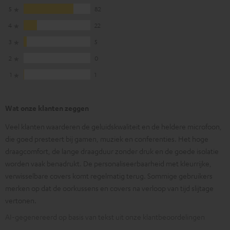
5
82
4
22
3
5
2
0
1
1
Wat onze klanten zeggen
Veel klanten waarderen de geluidskwaliteit en de heldere microfoon,
die goed presteert bij gamen, muziek en conferenties. Het hoge
draagcomfort, de lange draagduur zonder druk en de goede isolatie
worden vaak benadrukt. De personaliseerbaarheid met kleurrijke,
verwisselbare covers komt regelmatig terug. Sommige gebruikers
merken op dat de oorkussens en covers na verloop van tijd slijtage
vertonen.
AI-gegenereerd op basis van tekst uit onze klantbeoordelingen