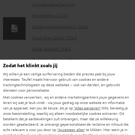
microfoonbescherming
o
w
Handleiding: ZOLA
n
Conformiteitsverklaring: ZOLA
l
Quick Start Guide: ZOLA
o
Safety Booklet: ZOLA
a
d
Quick Start Guide: ZOLA cover (paar)
Zodat het klinkt zoals jij
d
Wij willen je een veilige surfervaring bieden die precies past bij jouw
o
interesses. Teufel maakt hiervoor gebruik van cookies en andere
trackingtechnologieën op deze websites – ook van derden, en gebruikt
c
V
Verzendinformatie
diensten voor personalisatie.
u
e
Met cookies verwerken, wij en andere marketingpartners jouw gegevens en
leren wij wat je leuk vindt - via jouw gedrag op onze website en informatie
m
r
van je apparaat. Aan jou de keuze: als je op
"Alles weigeren"
klikt, bevestig je
e
onze basisinstelling, waarbij wij alleen noodzakelijke cookies activeren. Dit
z
betekent dat je aanbevelingen zult ontvangen, maar dat ze willekeurig
G
n
Wettelijke garantie
e
worden geselecteerd. Je ontvangt gepersonaliseerde reclame en inhoud die
echt relevant is voor jou door op
"Accepteer alles"
te klikken. Hier stem je in
a
t
n