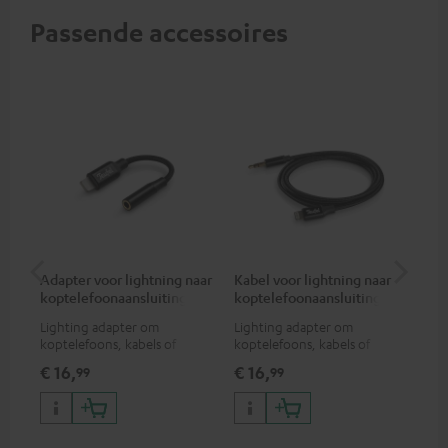
Passende accessoires
Adapter voor lightning naar
Kabel voor lightning naar
Ad
koptelefoonaansluiting
koptelefoonaansluiting
ko
Lighting adapter om
Lighting adapter om
USB
koptelefoons, kabels of
koptelefoons, kabels of
kop
audio-apparaten met 3,5 mm
audio-apparaten met 3,5 mm
3,5
€ 16,
€ 16,
€ 
99
99
jack plug aan te sluiten op
jack plug aan te sluiten op
op 
iPhone, iPad, iPod etc., MFI
iPhone, iPad, iPod etc., MFI
gecertificeerd, 100%
gecertificeerd, 100%
compatibel
compatibel