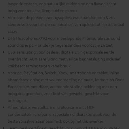
basperformance, een natuurlijke midden en een fluweelzacht
hoog voor muziek, filmgeluid en games
Verrassende personaliseringsopties: twee basiskleuren & zes
kleurensets voor talloze combinaties: van tijdloos tot hip tot totaal
crazy
DTS Headphone:X®V2 voor meeslepende 7.1 binaurale surround
sound op je pc – ontdek je tegenstanders voordat je ze ziet
USB-aansluiting voor lossless, digitale DSP-geoptimaliseerde
overdracht, AUX-aansluiting met veilige bajonetsluiting inclusief
knikbescherming tegen kabelbreuk
Voor pc, PlayStation, Switch, Xbox, smartphone en tablet, inline
afstandsbediening met volumeregeling en mute, Immersion Over
Ear capsules met dikke, ademende stoffen bekleding met een
hoog draagcomfort, zeer licht van gewicht, geschikt voor
brildragers
Afneembare, verstelbare microfoonarm met HD-
condensatormicrofoon en speciale richtkarakteristiek voor de
beste spraakverstaanbaarheid, ook bij het thuiswerken
TeamSpeak certificaat, geschikt voor Discord, HD-audio, VR/AR