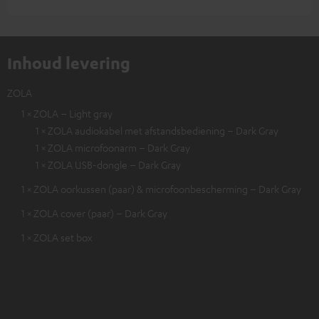
Inhoud levering
ZOLA
1 × ZOLA – Light gray
1 × ZOLA audiokabel met afstandsbediening – Dark Gray
1 × ZOLA microfoonarm – Dark Gray
1 × ZOLA USB-dongle – Dark Gray
1 × ZOLA oorkussen (paar) & microfoonbescherming – Dark Gray
1 × ZOLA cover (paar) – Dark Gray
1 × ZOLA set box