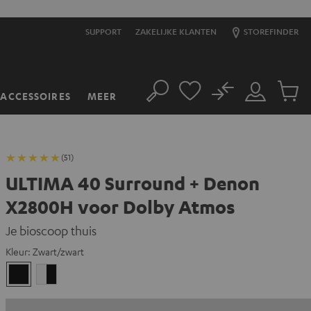
SUPPORT
ZAKELIJKE KLANTEN
STOREFINDER
No
ACCESSOIRES
MEER
Zoeken
Mijn
Produc
account
winkel
(51)
ULTIMA 40 Surround + Denon
X2800H voor Dolby Atmos
Je bioscoop thuis
Kleur:
Zwart/zwart
Zwart/zwart
Wit/zwart