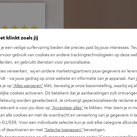
t klinkt zoals jij
ij 51 beoordelingen)
n je een veilige surfervaring bieden die precies past bij jouw interesses. Te
ervoor gebruik van cookies en andere trackingtechnologieën op deze web
erden, en gebruikt diensten voor personalisatie.
 REVIEWS
ies verwerken, wij en andere marketingpartners jouw gegevens en leren 
indt - via jouw gedrag op onze website en informatie van je apparaat. Aan 
s je op
"Alles weigeren"
klikt, bevestig je onze basisinstelling, waarbij wij a
lijke cookies activeren. Dit betekent dat je aanbevelingen zult ontvange
illekeurig worden geselecteerd. Je ontvangt gepersonaliseerde reclame 
relevant is voor jou door op
"Accepteer alles"
te klikken. Hier stem je in m
van alle cookies en met de overdracht en verwerking van je gegevens in 
 EU/EER. Voor een individuele selectie kun je ook elke categorie afzonder
n of deactiveren en met
"Selectie toepassen"
bevestigen.
alle toestemmingen op elk moment aanpassen onder "Gegevensinstelling