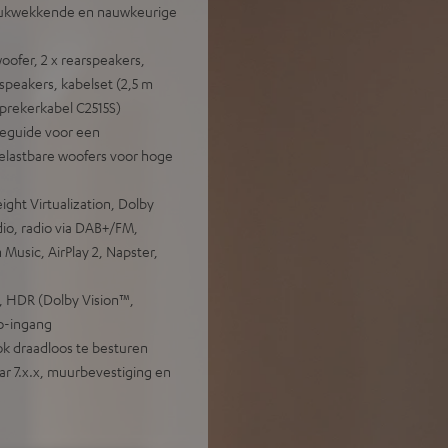
drukwekkende en nauwkeurige
ofer, 2 x rearspeakers,
eakers, kabelset (2,5 m
sprekerkabel C2515S)
eguide voor een
belastbare woofers voor hoge
ht Virtualization, Dolby
io, radio via DAB+/FM,
 Music, AirPlay 2, Napster,
 HDR (Dolby Vision™,
o-ingang
 ook draadloos te besturen
ar 7.x.x, muurbevestiging en