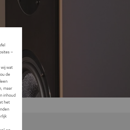
ufel
sites –
wij wat
jou de
lleen
n, maar
en inhoud
et het
landen
lijk
en" en