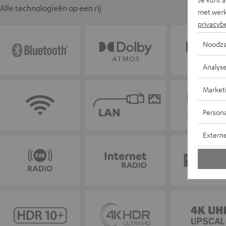
Alle technologieën op een rij
met werk
privacyb
Noodza
Analys
Market
Persona
Extern