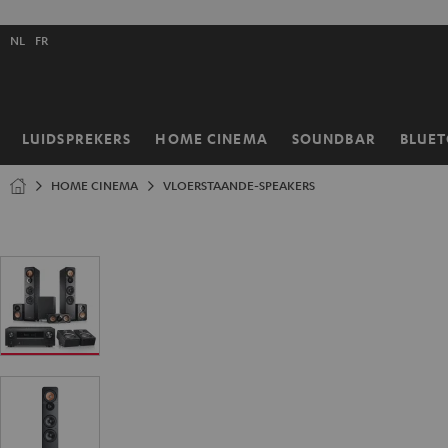
GA
NAAR
Selecteer
NHOUD
NL
FR
taal
store
LUIDSPREKERS
HOME CINEMA
SOUNDBAR
BLUE
Home
HOME CINEMA
VLOERSTAANDE-SPEAKERS