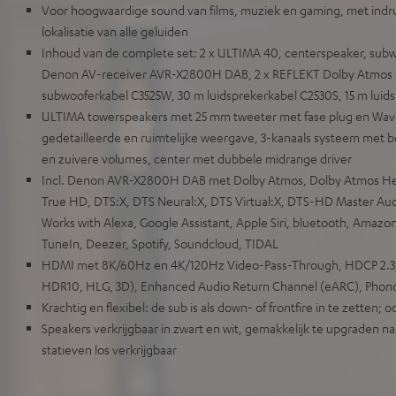
Voor hoogwaardige sound van films, muziek en gaming, met in
lokalisatie van alle geluiden
Inhoud van de complete set: 2 x ULTIMA 40, centerspeaker, subwo
Denon AV-receiver AVR-X2800H DAB, 2 x REFLEKT Dolby Atmos sp
subwooferkabel C3525W, 30 m luidsprekerkabel C2530S, 15 m luid
ULTIMA towerspeakers met 25 mm tweeter met fase plug en Wav
gedetailleerde en ruimtelijke weergave, 3-kanaals systeem met 
en zuivere volumes, center met dubbele midrange driver
Incl. Denon AVR-X2800H DAB met Dolby Atmos, Dolby Atmos Heig
True HD, DTS:X, DTS Neural:X, DTS Virtual:X, DTS-HD Master Aud
Works with Alexa, Google Assistant, Apple Siri, bluetooth, Amazon
TuneIn, Deezer, Spotify, Soundcloud, TIDAL
HDMI met 8K/60Hz en 4K/120Hz Video-Pass-Through, HDCP 2.3,
HDR10, HLG, 3D), Enhanced Audio Return Channel (eARC), Phon
Krachtig en flexibel: de sub is als down- of frontfire in te zetten;
Speakers verkrijgbaar in zwart en wit, gemakkelijk te upgraden na
statieven los verkrijgbaar