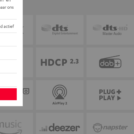
naar ons
jd actief