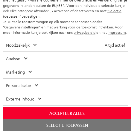
met het gebruik van alle cookies en met de overdracht en verwerking van je
a
t
n
gegevens in landen buiten de EU/EER. Voor een individuele selectie kun je
ook elke categorie afzonderlijk activeren of deactiveren en met
"Selectie
r
e
d
toepassen"
bevestigen.
a
n
Je kunt alle toestemmingen op elk moment aanpassen onder
i
"Gegevensinstellingen" en met werking voor de toekomst intrekken. Voor
A
Audiolexicon: technische begrippen snel uitgelegd
n
n
meer informatie kun je ook kijken naar ons
privacybeleid
en het
impressum
.
u
t
f
Noodzakelijk
Altijd actief
d
i
o
i
C
Jouw persoonlijk koopadvies
e
r
Analyse
o
o
(00)800 200 300 40
i
m
Marketing
Ma–vr 09:00–17:00 uur.
g
n
n
a
Weekend & Duitse feestdagen gesloten
l
t
f
t
Personalisatie
Teufel support
o
a
o
i
Hier vind je
Veelgestelde vragen
Externe inhoud
s
c
Storefinder
r
e
s
t
Beleef onze producten live en van dichtbij. Kom
m
ACCEPTEER ALLES
langs in een van onze stores.
a
i
a
Chat
Overzicht
SELECTIE TOEPASSEN
r
starten
n
t