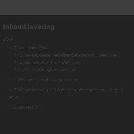
Inhoud levering
ZOLA
1 × ZOLA – Dark Gray
1 × ZOLA audiokabel met afstandsbediening – Dark Gray
1 × ZOLA microfoonarm – Dark Gray
1 × ZOLA USB-dongle – Dark Gray
1 × ZOLA cover (paar) – Grape & aqua
1 × ZOLA oorkussen (paar) & microfoonbescherming – Grape &
aqua
1 × ZOLA set box