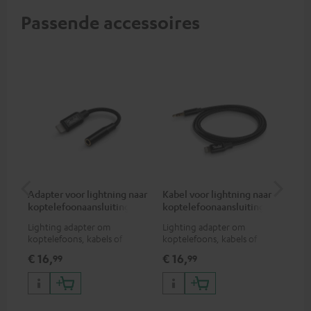
Passende accessoires
Adapter voor lightning naar
Kabel voor lightning naar
Ad
koptelefoonaansluiting
koptelefoonaansluiting
ko
Lighting adapter om
Lighting adapter om
USB
koptelefoons, kabels of
koptelefoons, kabels of
kop
audio-apparaten met 3,5 mm
audio-apparaten met 3,5 mm
3,5
€ 16,
€ 16,
€ 
99
99
jack plug aan te sluiten op
jack plug aan te sluiten op
op 
iPhone, iPad, iPod etc., MFI
iPhone, iPad, iPod etc., MFI
gecertificeerd, 100%
gecertificeerd, 100%
compatibel
compatibel