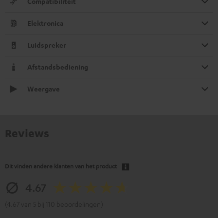
Compatibiliteit
Elektronica
Luidspreker
Afstandsbediening
Weergave
Reviews
Dit vinden andere klanten van het product
4.67
(4.67 van 5 bij 110 beoordelingen)