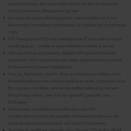
basperformance, een natuurlijke midden en een fluweelzacht
hoog voor muziek, filmgeluid en games
Verrassende personaliseringsopties: twee basiskleuren & zes
kleurensets voor talloze combinaties: van tijdloos tot hip tot totaal
crazy
DTS Headphone:X®V2 voor meeslepende 7.1 binaurale surround
sound op je pc – ontdek je tegenstanders voordat je ze ziet
USB-aansluiting voor lossless, digitale DSP-geoptimaliseerde
overdracht, AUX-aansluiting met veilige bajonetsluiting inclusief
knikbescherming tegen kabelbreuk
Voor pc, PlayStation, Switch, Xbox, smartphone en tablet, inline
afstandsbediening met volumeregeling en mute, Immersion Over
Ear capsules met dikke, ademende stoffen bekleding met een
hoog draagcomfort, zeer licht van gewicht, geschikt voor
brildragers
Afneembare, verstelbare microfoonarm met HD-
condensatormicrofoon en speciale richtkarakteristiek voor de
beste spraakverstaanbaarheid, ook bij het thuiswerken
TeamSpeak certificaat, geschikt voor Discord, HD-audio, VR/AR