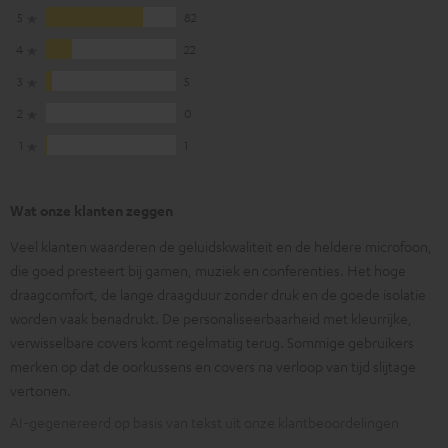
5
82
4
22
3
5
2
0
1
1
Wat onze klanten zeggen
Veel klanten waarderen de geluidskwaliteit en de heldere microfoon,
die goed presteert bij gamen, muziek en conferenties. Het hoge
draagcomfort, de lange draagduur zonder druk en de goede isolatie
worden vaak benadrukt. De personaliseerbaarheid met kleurrijke,
verwisselbare covers komt regelmatig terug. Sommige gebruikers
merken op dat de oorkussens en covers na verloop van tijd slijtage
vertonen.
AI-gegenereerd op basis van tekst uit onze klantbeoordelingen