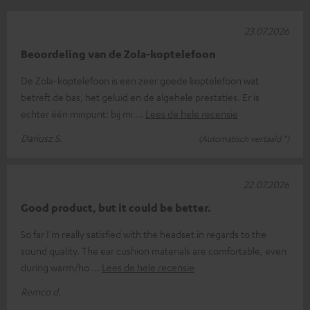
23.07.2026
Beoordeling van de Zola-koptelefoon
De Zola-koptelefoon is een zeer goede koptelefoon wat
betreft de bas, het geluid en de algehele prestaties. Er is
echter één minpunt: bij mi
Lees de hele recensie
Dariusz S.
(Automatisch vertaald *)
22.07.2026
Good product, but it could be better.
So far I'm really satisfied with the headset in regards to the
sound quality. The ear cushion materials are comfortable, even
during warm/ho
Lees de hele recensie
Remco d.