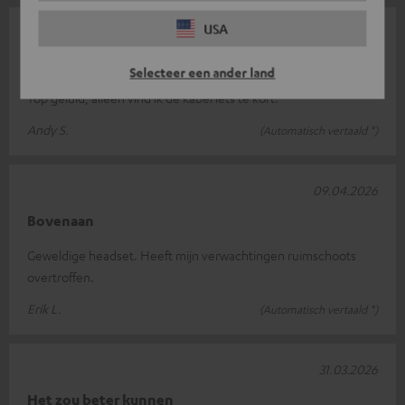
USA
15.04.2026
Geweldig om te gamen
Selecteer een ander land
Top geluid, alleen vind ik de kabel iets te kort.
Andy S.
(Automatisch vertaald *)
09.04.2026
Bovenaan
Geweldige headset. Heeft mijn verwachtingen ruimschoots
overtroffen.
Erik L.
(Automatisch vertaald *)
31.03.2026
Het zou beter kunnen