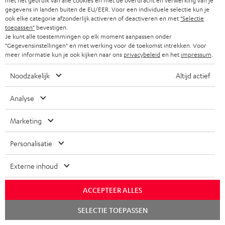
met het gebruik van alle cookies en met de overdracht en verwerking van je
gegevens in landen buiten de EU/EER. Voor een individuele selectie kun je
ook elke categorie afzonderlijk activeren of deactiveren en met
"Selectie
Audio-expertise sinds 1979
toepassen"
bevestigen.
Je kunt alle toestemmingen op elk moment aanpassen onder
"Gegevensinstellingen" en met werking voor de toekomst intrekken. Voor
meer informatie kun je ook kijken naar ons
privacybeleid
en het
impressum
.
Noodzakelijk
Altijd actief
Analyse
Marketing
Personalisatie
Externe inhoud
ACCEPTEER ALLES
Teufel blog
Chat
SELECTIE TOEPASSEN
starten
Audiotechnologieën, hifi-trends, tips & tricks