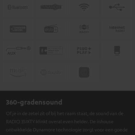
360-gradensound
Of je in de zetel zit of bij het raam staat, de sound van de
RADIO 3SIXTY klinkt overal even helder. De inhouse
ontwikkelde Dynamore technologie zorgt voor een goede