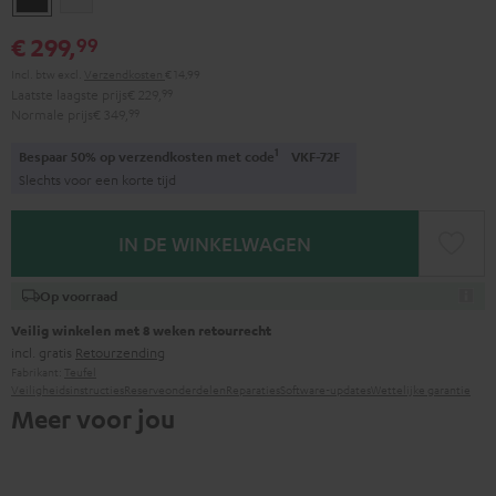
€ 299,
99
Incl. btw
excl.
Verzendkosten
€ 14,99
Laatste laagste prijs
€ 229,
99
Normale prijs
€ 349,
99
1
Bespaar 50% op verzendkosten met code
VKF-72F
Slechts voor een korte tijd
IN DE WINKELWAGEN
Op voorraad
Veilig winkelen met 8 weken retourrecht
incl. gratis
Retourzending
Fabrikant:
Teufel
Veiligheidsinstructies
Reserveonderdelen
Reparaties
Software-updates
Wettelijke garantie
Meer voor jou