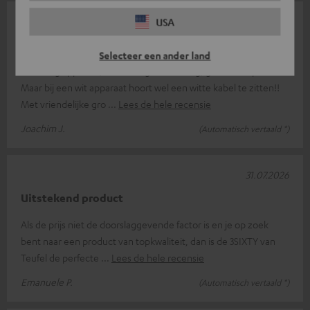
01.08.2026
USA
?
Selecteer een ander land
Geweldig apparaat, eenvoudige bediening, gewoon super!
Maar bij een wit apparaat hoort wel een witte kabel te zitten!!
Met vriendelijke gro
Lees de hele recensie
Joachim J.
(Automatisch vertaald *)
31.07.2026
Uitstekend product
Als de prijs niet de doorslaggevende factor is en je op zoek
bent naar een product van topkwaliteit, dan is de 3SIXTY van
Teufel de perfecte
Lees de hele recensie
Emanuele P.
(Automatisch vertaald *)