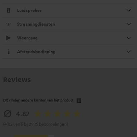
Luidspreker
Streamingdiensten
Weergave
Afstandsbediening
Reviews
Dit vinden andere klanten van het product
4.82
(4.82 van 5 bij 2995 beoordelingen)