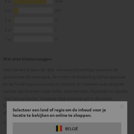
5
2544
4
378
3
57
2
7
1
9
Wat onze klanten zeggen
Veel klanten prijzen de rijke, verrassend krachtige sound en de
gebalanceerde weergave. Ze vinden de bediening via het apparaat
en de Teufel app eenvoudig en intuïtief, en noemen vaak de grote
variatie aan bronnen zoals DAB+, internetradio, bluetooth en Spotify.
Ook het compacte, hoogwaardige ontwerp valt in de smaak.
Sommige gebruikers geven aan dat de meegeleverde
Selecteer een land of regio om de inhoud voor je
afstandsbediening wat klein aanvoelt.
locatie te bekijken en online te shoppen.
AI-gegenereerd op basis van tekst uit onze klantbeoordelingen
BELGIË