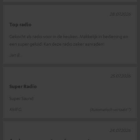
28.07.2026
Top radio
Gekocht als radio voor in de keuken. Makkelijk in bediening en
een super geluid. Kan deze radio zeker aanraden!
Jan B.
25.07.2026
Super Radio
Super Saund
Kirill G.
(Automatisch vertaald *)
24.07.2026