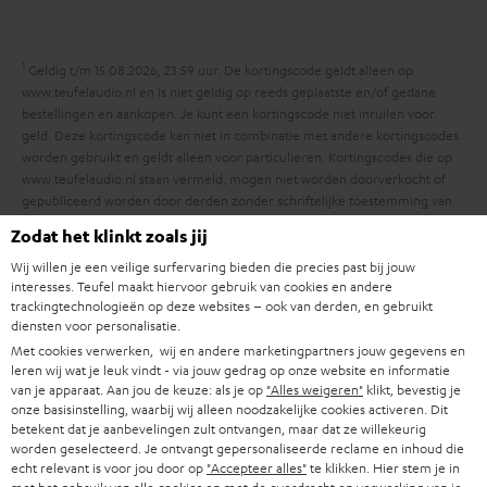
y
f
i
o
e
1
r
Geldig t/m 15.08.2026, 23:59 uur. De kortingscode geldt alleen op
www.teufelaudio.nl en is niet geldig op reeds geplaatste en/of gedane
m
bestellingen en aankopen. Je kunt een kortingscode niet inruilen voor
a
geld. Deze kortingscode kan niet in combinatie met andere kortingscodes
worden gebruikt en geldt alleen voor particulieren. Kortingscodes die op
t
www.teufelaudio.nl staan vermeld, mogen niet worden doorverkocht of
i
gepubliceerd worden door derden zonder schriftelijke toestemming van
Lautsprecher Teufel GmbH. Voor de exacte voorwaarden verwijzen wij je
e
Zodat het klinkt zoals jij
naar de
Algemene Voorwaarden
.
Wij willen je een veilige surfervaring bieden die precies past bij jouw
interesses. Teufel maakt hiervoor gebruik van cookies en andere
trackingtechnologieën op deze websites – ook van derden, en gebruikt
diensten voor personalisatie.
Met cookies verwerken, wij en andere marketingpartners jouw gegevens en
leren wij wat je leuk vindt - via jouw gedrag op onze website en informatie
8 weken proefluisteren
van je apparaat. Aan jou de keuze: als je op
"Alles weigeren"
klikt, bevestig je
onze basisinstelling, waarbij wij alleen noodzakelijke cookies activeren. Dit
betekent dat je aanbevelingen zult ontvangen, maar dat ze willekeurig
Gratis retourneren
worden geselecteerd. Je ontvangt gepersonaliseerde reclame en inhoud die
echt relevant is voor jou door op
"Accepteer alles"
te klikken. Hier stem je in
Inhouse klantenservice