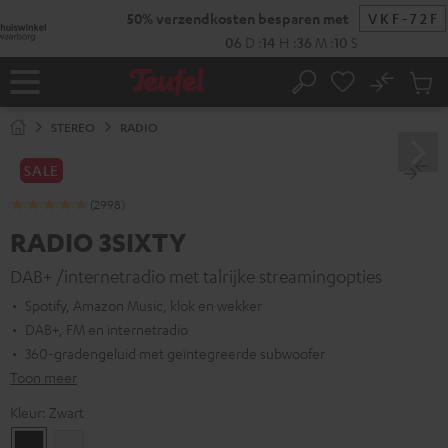
GA
NAAR
NHOUD
No
Ops
Home
Zoeken
Produ
winke
STEREO
RADIO
SALE
(2998)
RADIO 3SIXTY
DAB+ /internetradio met talrijke streamingopties
Spotify, Amazon Music, klok en wekker
DAB+, FM en internetradio
360-gradengeluid met geïntegreerde subwoofer
Toon meer
Kleur:
Zwart
Zwart
Wit