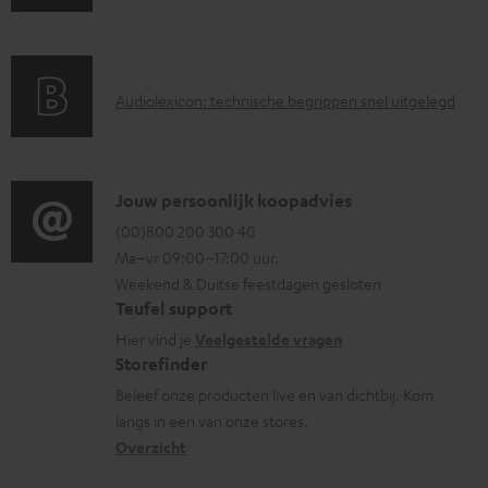
a
n
m
r
d
e
a
i
n
A
Audiolexicon: technische begrippen snel uitgelegd
n
n
t
u
t
f
e
d
i
o
n
i
C
Jouw persoonlijk koopadvies
e
r
o
o
(00)800 200 300 40
i
m
Ma–vr 09:00–17:00 uur.
g
n
n
a
Weekend & Duitse feestdagen gesloten
l
t
f
t
Teufel support
o
a
o
i
Hier vind je
Veelgestelde vragen
s
c
Storefinder
r
e
s
t
Beleef onze producten live en van dichtbij. Kom
m
langs in een van onze stores.
a
i
a
Overzicht
r
n
t