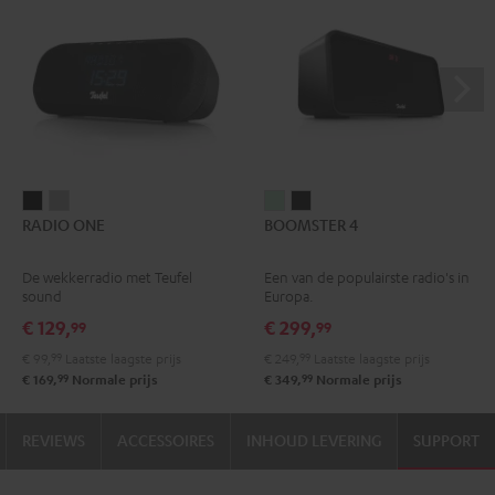
RADIO
RADIO
BOOMSTER
BOOMSTER
RADIO ONE
BOOMSTER 4
ONE
ONE
4
4
Zwart
Light
Mint
Night
De wekkerradio met Teufel
Een van de populairste radio's in
gray
Green
black
sound
Europa.
€ 129,
€ 299,
99
99
€ 99,
99
Laatste laagste prijs
€ 249,
99
Laatste laagste prijs
99
99
€ 169,
Normale prijs
€ 349,
Normale prijs
REVIEWS
ACCESSOIRES
INHOUD LEVERING
SUPPORT