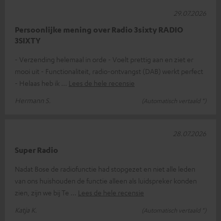
29.07.2026
Persoonlijke mening over Radio 3sixty RADIO
3SIXTY
- Verzending helemaal in orde - Voelt prettig aan en ziet er
mooi uit - Functionaliteit, radio-ontvangst (DAB) werkt perfect
- Helaas heb ik
Lees de hele recensie
Hermann S.
(Automatisch vertaald *)
28.07.2026
Super Radio
Nadat Bose de radiofunctie had stopgezet en niet alle leden
van ons huishouden de functie alleen als luidspreker konden
zien, zijn we bij Te
Lees de hele recensie
Katja K.
(Automatisch vertaald *)