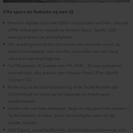
Alle specs en features op een rij
Premium digitale radio met 1000+ radiozenders via DAB+, internet
of FM-ontvangst en muziek via Amazon Music, Spotify, USB-
weergave direct van je smartphone
360-gradengeluid dankzij Dynamore voor de beste sound, op
iedere luisterpositie; met downfire subwoofer voor een hoog
volume en een krachtige bas
Tot 150 presets: 30 presets voor FM, DAB+ , 30 voor podcast en
internetradio, plus presets voor Amazon Music (8) en Spotify
Connect (10)
Bediening via de afstandsbediening of de Teufel Remote app
(iOS/Android) en direct op het apparaat via draaiknop en
zendertoetsen
Wekfunctie met twee wektijden, begin de dag goed met muziek in
Teufel kwaliteit, dimbaar, groot kleurendisplay toont de tijd,
zender, titel etc.
AUX-ingang, powerbankfunctie, stabiele telescoopantenne, auto