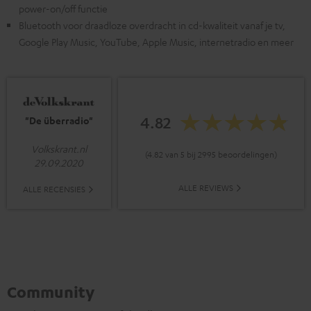
power-on/off functie
Bluetooth voor draadloze overdracht in cd-kwaliteit vanaf je tv,
Google Play Music, YouTube, Apple Music, internetradio en meer
4.82
"De überradio"
Volkskrant.nl
(4.82 van 5 bij 2995 beoordelingen)
29.09.2020
ALLE REVIEWS
ALLE RECENSIES
Community