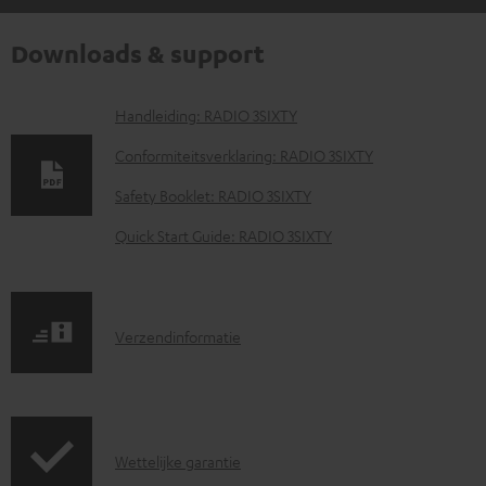
Downloads & support
D
Handleiding: RADIO 3SIXTY
o
Conformiteitsverklaring: RADIO 3SIXTY
w
Safety Booklet: RADIO 3SIXTY
n
Quick Start Guide: RADIO 3SIXTY
l
o
a
V
Verzendinformatie
d
e
d
r
o
z
c
G
Wettelijke garantie
e
u