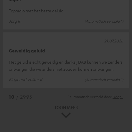
Topradio met het beste geluid
Jörg R.
(Automatisch vertaald *)
21.07.2026
Geweldig geluid
Het geluid is echt geweldig en dankzij DAB kunnen we zenders
ontvangen die we anders niet zouden kunnen ontvangen.
Birgit und Volker K.
(Automatisch vertaald *)
*
10
/ 2995
automatisch vertaald door
DeepL
TOON MEER