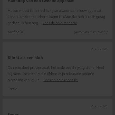
Aankoop van een tweede apparaat
Helaas moest ik na slechts 4 jaar alweer een nieuw apparaat
kopen, omdat het scherm kapot is. Maar dat heb ik toch graag
gedaan. Ik ben nog
Lees de hele recensie
Michael K.
(Automatisch vertaald *)
23.07.2026
Klinkt als een klok
De radio doet precies zoals het in de beschrijving stond. Heel
blij mee. Jammer dat die tijdens mijn oriëntatie periode
plotseling veel duur
Lees de hele recensie
Ton V.
23.07.2026
Super