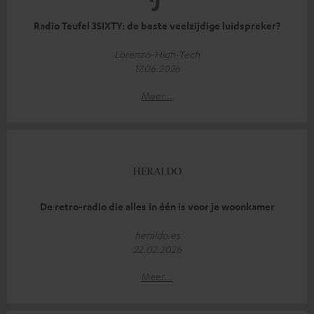
Radio Teufel 3SIXTY: de beste veelzijdige luidspreker?
Lorenzo-High-Tech
17.06.2026
Meer...
De retro-radio die alles in één is voor je woonkamer
heraldo.es
22.02.2026
Meer...