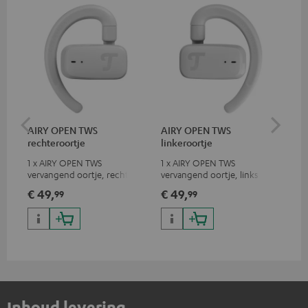
AIRY OPEN TWS
AIRY OPEN TWS
AI
rechteroortje
linkeroortje
op
1 x AIRY OPEN TWS
1 x AIRY OPEN TWS
Ver
vervangend oortje, rechts
vervangend oortje, links
OP
€ 49,
€ 49,
€ 
99
99
Inhoud levering