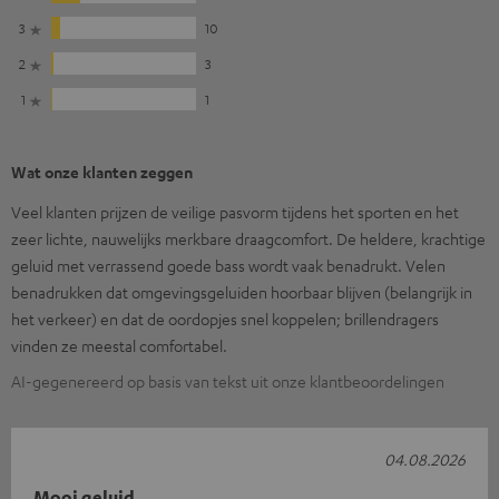
3
10
2
3
1
1
Wat onze klanten zeggen
Veel klanten prijzen de veilige pasvorm tijdens het sporten en het
zeer lichte, nauwelijks merkbare draagcomfort. De heldere, krachtige
geluid met verrassend goede bass wordt vaak benadrukt. Velen
benadrukken dat omgevingsgeluiden hoorbaar blijven (belangrijk in
het verkeer) en dat de oordopjes snel koppelen; brillendragers
vinden ze meestal comfortabel.
AI-gegenereerd op basis van tekst uit onze klantbeoordelingen
04.08.2026
Mooi geluid