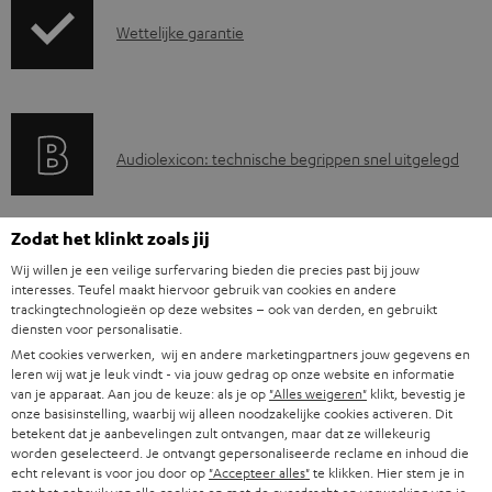
z
c
G
Wettelijke garantie
e
u
a
n
m
r
d
e
a
i
n
A
Audiolexicon: technische begrippen snel uitgelegd
n
n
t
u
t
f
e
d
i
o
Zodat het klinkt zoals jij
n
i
C
Jouw persoonlijk koopadvies
e
r
Wij willen je een veilige surfervaring bieden die precies past bij jouw
o
interesses. Teufel maakt hiervoor gebruik van cookies en andere
o
(00)800 200 300 40
i
m
trackingtechnologieën op deze websites – ook van derden, en gebruikt
Ma–vr 09:00–17:00 uur.
g
n
n
diensten voor personalisatie.
a
Weekend & Duitse feestdagen gesloten
l
Met cookies verwerken, wij en andere marketingpartners jouw gegevens en
t
f
t
Teufel support
leren wij wat je leuk vindt - via jouw gedrag op onze website en informatie
o
a
o
van je apparaat. Aan jou de keuze: als je op
"Alles weigeren"
klikt, bevestig je
i
Hier vind je
Veelgestelde vragen
onze basisinstelling, waarbij wij alleen noodzakelijke cookies activeren. Dit
s
c
Storefinder
r
e
betekent dat je aanbevelingen zult ontvangen, maar dat ze willekeurig
s
worden geselecteerd. Je ontvangt gepersonaliseerde reclame en inhoud die
t
Beleef onze producten live en van dichtbij. Kom
m
echt relevant is voor jou door op
"Accepteer alles"
te klikken. Hier stem je in
langs in een van onze stores.
a