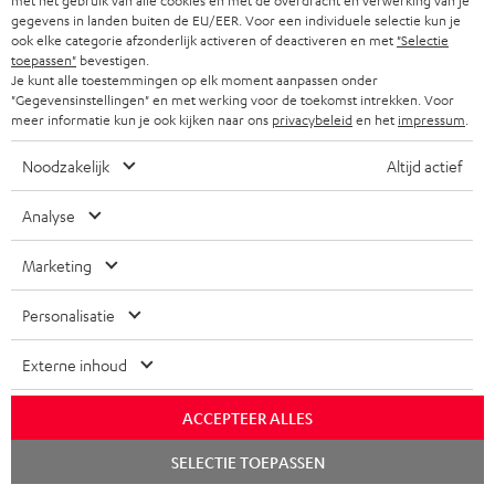
i
a
met het gebruik van alle cookies en met de overdracht en verwerking van je
Overzicht
gegevens in landen buiten de EU/EER. Voor een individuele selectie kun je
r
n
t
ook elke categorie afzonderlijk activeren of deactiveren en met
"Selectie
y
toepassen"
bevestigen.
f
i
Je kunt alle toestemmingen op elk moment aanpassen onder
o
e
"Gegevensinstellingen" en met werking voor de toekomst intrekken. Voor
meer informatie kun je ook kijken naar ons
privacybeleid
en het
impressum
.
1
r
Geldig t/m 15.08.2026, 23:59 uur. De kortingscode geldt alleen op
www.teufelaudio.nl en is niet geldig op reeds geplaatste en/of gedane
m
Noodzakelijk
Altijd actief
bestellingen en aankopen. Je kunt een kortingscode niet inruilen voor
a
geld. Deze kortingscode kan niet in combinatie met andere kortingscodes
Analyse
worden gebruikt en geldt alleen voor particulieren. Kortingscodes die op
t
www.teufelaudio.nl staan vermeld, mogen niet worden doorverkocht of
i
gepubliceerd worden door derden zonder schriftelijke toestemming van
Marketing
Lautsprecher Teufel GmbH. Voor de exacte voorwaarden verwijzen wij je
e
naar de
Algemene Voorwaarden
.
Personalisatie
Externe inhoud
ACCEPTEER ALLES
8 weken proefluisteren
Chat
SELECTIE TOEPASSEN
starten