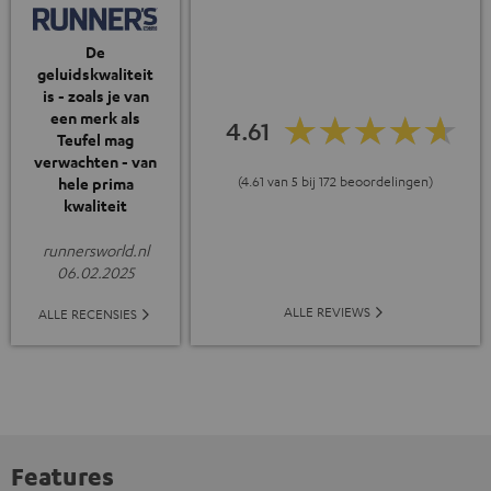
De
geluidskwaliteit
is - zoals je van
een merk als
4.61
Teufel mag
verwachten - van
(4.61 van 5 bij 172 beoordelingen)
hele prima
kwaliteit
runnersworld.nl
06.02.2025
ALLE REVIEWS
ALLE RECENSIES
Features