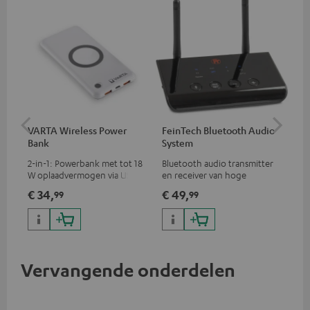
VARTA Wireless Power
FeinTech Bluetooth Audio
Fe
Bank
System
Ext
2-in-1: Powerbank met tot 18
Bluetooth audio transmitter
Voo
W oplaadvermogen via USB
en receiver van hoge
een
Type C & draadloze oplader
kwaliteit, geschikt voor alle
HDM
€ 34,
€ 49,
€ 
99
99
met tot 10 W
Teufel bluetooth
tv,
oplaadvermogen
koptelefoons, complete
inp
audiosystemen en soundbars
Vervangende onderdelen