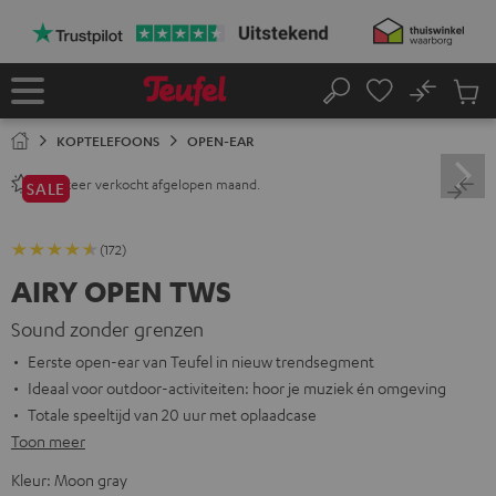
GA
NAAR
NHOUD
No
Ops
Home
Zoeken
Produ
winke
KOPTELEFOONS
OPEN-EAR
keer verkocht afgelopen maand.
240+
SALE
(172)
AIRY OPEN TWS
Sound zonder grenzen
Eerste open-ear van Teufel in nieuw trendsegment
Ideaal voor outdoor-activiteiten: hoor je muziek én omgeving
Totale speeltijd van 20 uur met oplaadcase
Toon meer
Kleur:
Moon gray