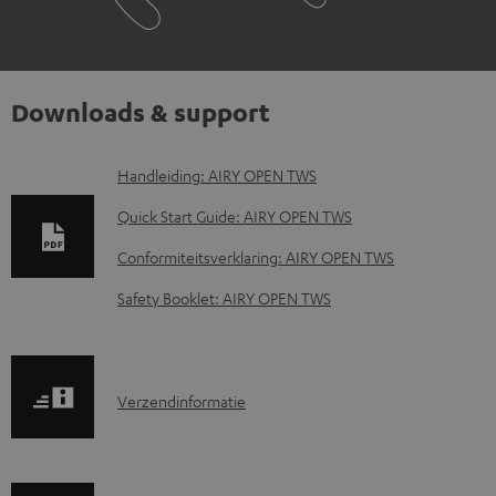
Downloads & support
D
Handleiding: AIRY OPEN TWS
o
Quick Start Guide: AIRY OPEN TWS
w
Conformiteitsverklaring: AIRY OPEN TWS
n
Safety Booklet: AIRY OPEN TWS
l
o
a
V
Verzendinformatie
d
e
d
r
o