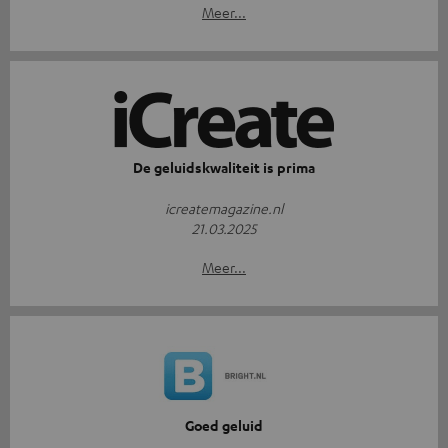
Meer...
De geluidskwaliteit is prima
icreatemagazine.nl
21.03.2025
Meer...
Goed geluid