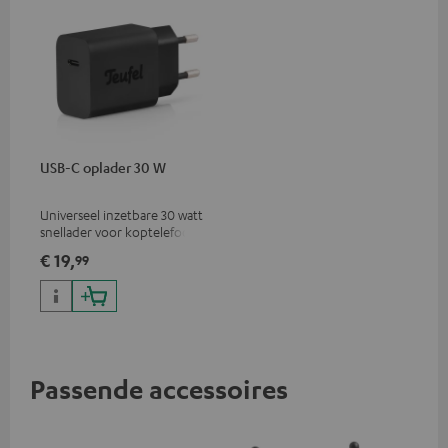
USB-C oplader 30 W
Universeel inzetbare 30 watt
snellader voor koptelefoons,
draagbare apparaten,
€ 19,
99
iPhones, Android
smartphones, tablets en USB-
C-apparaten
Passende accessoires