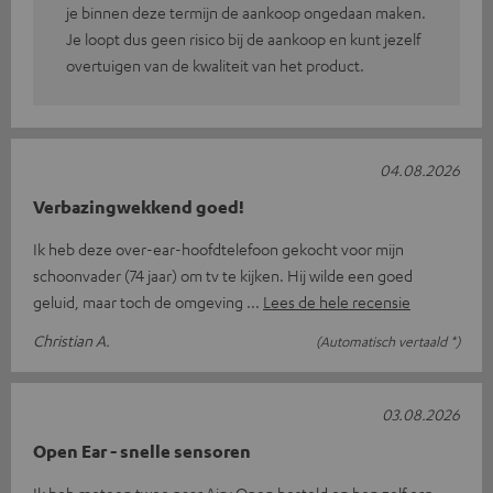
je binnen deze termijn de aankoop ongedaan maken.
Je loopt dus geen risico bij de aankoop en kunt jezelf
overtuigen van de kwaliteit van het product.
04.08.2026
Verbazingwekkend goed!
Ik heb deze over-ear-hoofdtelefoon gekocht voor mijn
schoonvader (74 jaar) om tv te kijken. Hij wilde een goed
geluid, maar toch de omgeving
Lees de hele recensie
Christian A.
(Automatisch vertaald *)
03.08.2026
Open Ear - snelle sensoren
Ik heb meteen twee paar Airy Open besteld en ben zelf erg