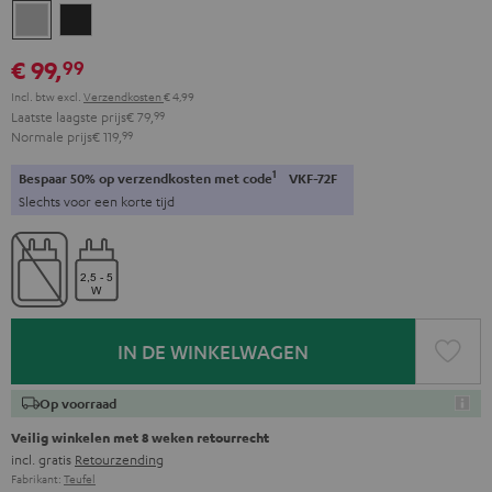
Moon
Night
gray
black
€ 99,
99
Incl. btw
excl.
Verzendkosten
€ 4,99
Laatste laagste prijs
€ 79,
99
Normale prijs
€ 119,
99
1
Bespaar 50% op verzendkosten met code
VKF-72F
Slechts voor een korte tijd
IN DE WINKELWAGEN
Op voorraad
Veilig winkelen met 8 weken retourrecht
incl. gratis
Retourzending
Fabrikant:
Teufel