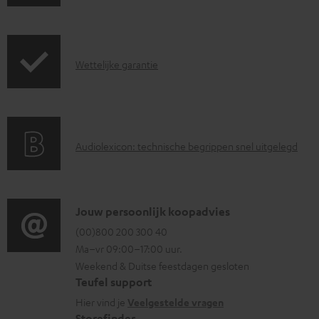
e
a
r
d
z
d
G
Wettelijke garantie
e
o
a
n
c
r
d
u
a
i
m
A
Audiolexicon: technische begrippen snel uitgelegd
n
n
e
u
t
f
n
d
i
o
t
i
C
Jouw persoonlijk koopadvies
e
r
e
o
o
(00)800 200 300 40
i
m
n
Ma–vr 09:00–17:00 uur.
g
n
n
a
Weekend & Duitse feestdagen gesloten
l
t
f
t
Teufel support
o
a
o
i
Hier vind je
Veelgestelde vragen
s
Storefinder