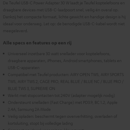
De Teufel USB-C Power Adapter 30 W laadt je Teufel koptelefoons en
draagbare devices met USB-C-laadpoort snel, veilig én overal op.
Dankzij het compacte formaat, lichte gewicht en handige design is hij
ideaal voor onderweg. Let op: de benodigde USB-C-kabel wordt niet
meegeleverd.
Alle specs en features op een rij
Universeel inzetbare 30 watt snellader voor koptelefoons,
draagbare apparaten, iPhones, Android smartphones, tablets en
USB-C-apparaten
Compatibel met Teufel producten: AIRY OPEN TWS, AIRY SPORTS
TWS, AIRY TWS 2, CAGE PRO, REAL BLUE / BLUE NC / BLUE PRO /
BLUE TWS 3, SUPREME ON
Werkt met stopcontacten tot 240V (adapter mogelijk nodig)
Ondersteunt snelladen (Fast Charge) met PD3.9, BC 1.2, Apple
2.4A, Samsung 2A Mode
Veilig opladen: beschermt tegen oververhitting, overladen of
kortsluiting, stopt bij volledige lading
Compact en ideaal voor reizen, kleur zwart