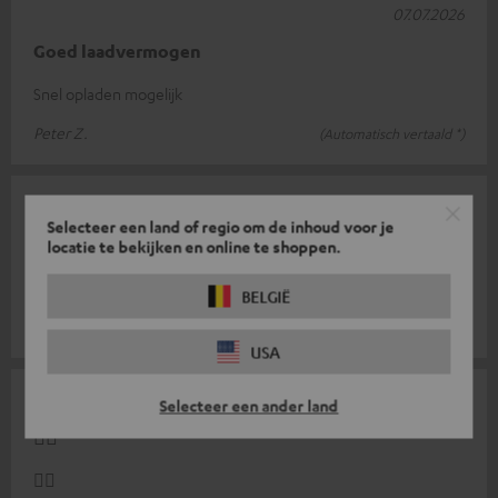
07.07.2026
Goed laadvermogen
Snel opladen mogelijk
Peter Z.
(Automatisch vertaald *)
17.06.2026
Selecteer een land of regio om de inhoud voor je
Top!
locatie te bekijken en online te shoppen.
Ideaal om je koptelefoon op te laden!
BELGIË
Johannes L.
(Automatisch vertaald *)
USA
14.06.2026
Selecteer een ander land
👍🏻
👍🏻