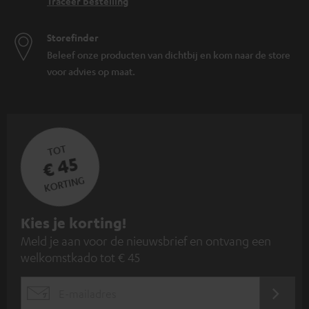
Traceer bestelling
Storefinder
Beleef onze producten van dichtbij en kom naar de store
voor advies op maat.
TOT
€ 45
KORTING
A
Kies je korting!
Meld je aan voor de nieuwsbrief en ontvang een
a
welkomstkado tot € 45
n
m
AANM
EMAIL
e