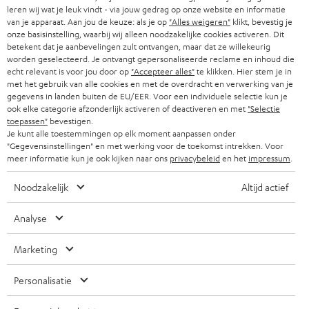
leren wij wat je leuk vindt - via jouw gedrag op onze website en informatie
r
ZWITSERLAND
BLUETOOTH
van je apparaat. Aan jou de keuze: als je op
"Alles weigeren"
klikt, bevestig je
PARTNERPROGRAMMA
onze basisinstelling, waarbij wij alleen noodzakelijke cookies activeren. Dit
i
betekent dat je aanbevelingen zult ontvangen, maar dat ze willekeurig
KOPTELEFOONS
e
worden geselecteerd. Je ontvangt gepersonaliseerde reclame en inhoud die
NEDERLAND
BLOG
echt relevant is voor jou door op
"Accepteer alles"
te klikken. Hier stem je in
f
BLUETOOTH KOPTELEFOONS
met het gebruik van alle cookies en met de overdracht en verwerking van je
NEWSLETTER
gegevens in landen buiten de EU/EER. Voor een individuele selectie kun je
BELGIË
ook elke categorie afzonderlijk activeren of deactiveren en met
"Selectie
COMPLETE SETS
STORES
toepassen"
bevestigen.
Je kunt alle toestemmingen op elk moment aanpassen onder
FRANKRIJK
SPEAKERS
"Gegevensinstellingen" en met werking voor de toekomst intrekken. Voor
TEUFEL VOORDELEN
meer informatie kun je ook kijken naar ons
privacybeleid
en het
impressum
.
POLEN
ULTIMA
TEUFEL STORY
Noodzakelijk
Altijd actief
IN-EAR
SPANJE
MANAGEMENT
Analyse
'Kennelijke' (typ)fouten voorbehouden. De op de foto's afgebeelde
FANSHOP
DUURZAAMHEID
accessoires zijn niet bij de levering inbegrepen. Eventuele
ITALIË
Marketing
verwijderingskosten voor batterijen zijn bij de prijs inbegrepen.
NIEUWKOMERS
NORMEN EN WAARDES
Personalisatie
USA
©2026 Lautsprecher Teufel GmbH - All rights reserved.
KADOBON