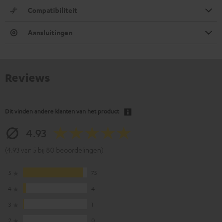
Compatibiliteit
Aansluitingen
Reviews
Dit vinden andere klanten van het product
4.93
(4.93 van 5 bij 80 beoordelingen)
5
75
4
4
3
1
2
0