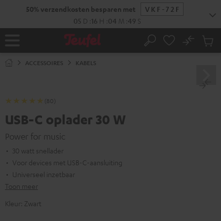
GA
50% verzendkosten besparen met
VKF-72F
NAAR
NHOUD
05
D
:
16
H
:
04
M
:
48
S
No
Ops
Home
Zoeken
Produ
winke
ACCESSOIRES
KABELS
(80)
USB-C oplader 30 W
Power for music
30 watt snellader
Voor devices met USB-C-aansluiting
Universeel inzetbaar
Toon meer
Kleur:
Zwart