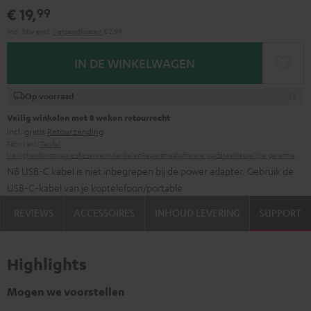
€ 19,
99
Incl. btw
excl.
Verzendkosten
€ 2,99
IN DE WINKELWAGEN
Op voorraad
Veilig winkelen met 8 weken retourrecht
incl. gratis
Retourzending
Fabrikant:
Teufel
Veiligheidsinstructies
Reserveonderdelen
Reparaties
Software-updates
Wettelijke garantie
NB USB-C kabel is niet inbegrepen bij de power adapter. Gebruik de
USB-C-kabel van je koptelefoon/portable
REVIEWS
ACCESSOIRES
INHOUD LEVERING
SUPPORT
Highlights
Mogen we voorstellen