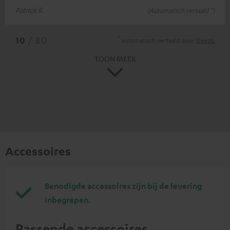
Patrick R.
(Automatisch vertaald *)
*
10
/ 80
automatisch vertaald door
DeepL
TOON MEER
Accessoires
Benodigde accessoires zijn bij de levering
inbegrepen.
Passende accessoires