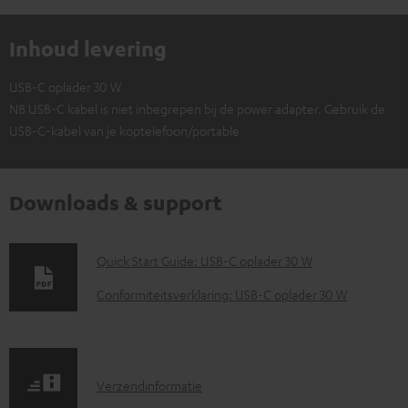
Inhoud levering
USB-C oplader 30 W
NB USB-C kabel is niet inbegrepen bij de power adapter. Gebruik de
USB-C-kabel van je koptelefoon/portable
Downloads & support
D
Quick Start Guide: USB-C oplader 30 W
o
Conformiteitsverklaring: USB-C oplader 30 W
w
n
l
V
Verzendinformatie
o