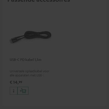
USB-C PD kabel 1,5m
Universele oplaadkabel voor
alle apparaten met USB-C
oplaadpoort, geschikt voor
€ 14,
99
alle Teufel producten met
USB-C aansluiting