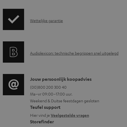
r
z
G
Wettelijke garantie
e
a
n
r
d
a
i
A
Audiolexicon: technische begrippen snel uitgelegd
n
n
u
t
f
d
i
o
i
C
Jouw persoonlijk koopadvies
e
r
o
o
(00)800 200 300 40
i
m
Ma–vr 09:00–17:00 uur.
g
n
n
a
Weekend & Duitse feestdagen gesloten
l
t
f
t
Teufel support
o
a
o
i
Hier vind je
Veelgestelde vragen
s
c
Storefinder
r
e