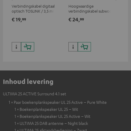
Verbindingskabel digitaal
Hoogwaardige
Sta
optisch TOSLINK / 3,5 mm
verbindingskabel subwoofer
com
mini TOSLINK
cinch mono
€ 19,
€ 24,
€ 
99
99
Inhoud levering
ULTIMA 25 ACTIVE Surround 4.1 set
1 × Paar boekenplankspeaker UL 25 Active – Pure White
1 × Boekenplankspeaker UL 25 – Wit
1 × Boekenplankspeaker UL 25 Active – Wit
1 × ULTIMA 25 DAB antenne – Night black
1 × ULTIMA 25 afstandsbediening – Zwart