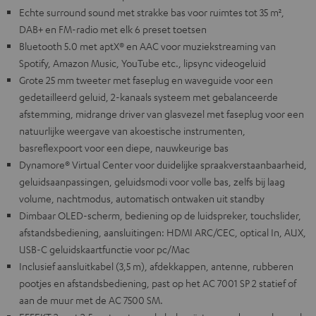
Echte surround sound met strakke bas voor ruimtes tot 35 m²,
DAB+ en FM-radio met elk 6 preset toetsen
Bluetooth 5.0 met aptX® en AAC voor muziekstreaming van
Spotify, Amazon Music, YouTube etc., lipsync videogeluid
Grote 25 mm tweeter met faseplug en waveguide voor een
gedetailleerd geluid, 2-kanaals systeem met gebalanceerde
afstemming, midrange driver van glasvezel met faseplug voor een
natuurlijke weergave van akoestische instrumenten,
basreflexpoort voor een diepe, nauwkeurige bas
Dynamore® Virtual Center voor duidelijke spraakverstaanbaarheid,
geluidsaanpassingen, geluidsmodi voor volle bas, zelfs bij laag
volume, nachtmodus, automatisch ontwaken uit standby
Dimbaar OLED-scherm, bediening op de luidspreker, touchslider,
afstandsbediening, aansluitingen: HDMI ARC/CEC, optical In, AUX,
USB-C geluidskaartfunctie voor pc/Mac
Inclusief aansluitkabel (3,5 m), afdekkappen, antenne, rubberen
pootjes en afstandsbediening, past op het AC 7001 SP 2 statief of
aan de muur met de AC 7500 SM.