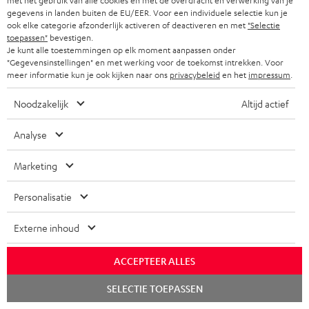
met het gebruik van alle cookies en met de overdracht en verwerking van je
gegevens in landen buiten de EU/EER. Voor een individuele selectie kun je
ook elke categorie afzonderlijk activeren of deactiveren en met
"Selectie
Gratis retourneren
toepassen"
bevestigen.
Je kunt alle toestemmingen op elk moment aanpassen onder
"Gegevensinstellingen" en met werking voor de toekomst intrekken. Voor
Inhouse klantenservice
meer informatie kun je ook kijken naar ons
privacybeleid
en het
impressum
.
Audio-expertise sinds 1979
Noodzakelijk
Altijd actief
Analyse
Marketing
Personalisatie
Externe inhoud
ACCEPTEER ALLES
Chat
SELECTIE TOEPASSEN
starten