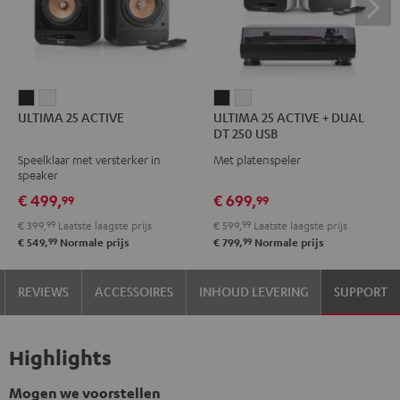
ULTIMA
ULTIMA
ULTIMA
ULTIMA
ULTIMA 25 ACTIVE
ULTIMA 25 ACTIVE + DUAL
25
25
25
25
DT 250 USB
ACTIVE
ACTIVE
ACTIVE
ACTIVE
Speelklaar met versterker in
Met platenspeler
Night
Pure
+
+
speaker
black
White
DUAL
DUAL
€ 499,
€ 699,
99
99
DT
DT
€ 399,
99
Laatste laagste prijs
€ 599,
99
Laatste laagste prijs
250
250
99
99
€ 549,
Normale prijs
€ 799,
Normale prijs
USB
USB
Night
Pure
REVIEWS
ACCESSOIRES
INHOUD LEVERING
SUPPORT
black
White
Highlights
Mogen we voorstellen