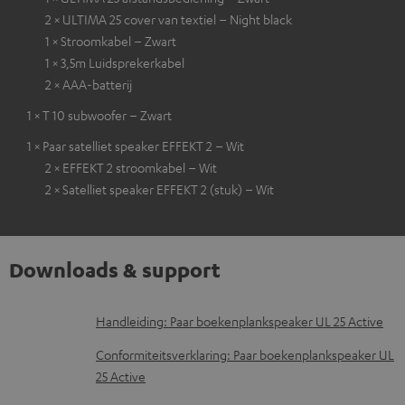
2 × ULTIMA 25 cover van textiel – Night black
1 × Stroomkabel – Zwart
1 × 3,5m Luidsprekerkabel
2 × AAA-batterij
1 × T 10 subwoofer – Zwart
1 × Paar satelliet speaker EFFEKT 2 – Wit
2 × EFFEKT 2 stroomkabel – Wit
2 × Satelliet speaker EFFEKT 2 (stuk) – Wit
Downloads & support
D
Handleiding: Paar boekenplankspeaker UL 25 Active
o
Conformiteitsverklaring: Paar boekenplankspeaker UL
w
25 Active
n