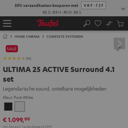
GA
NAAR
NHOUD
No
Ops
Home
Zoeken
Produ
winke
HOME CINEMA
COMPLETE SYSTEMEN
SALE
(14)
ULTIMA 25 ACTIVE Surround 4.1
set
Legendarische sound, ontelbare mogelijkheden
Kleur:
Pure White
Night
Pure
black
White
€ 1.099,
99
Incl. btw
excl.
Verzendkosten
€ 29,99