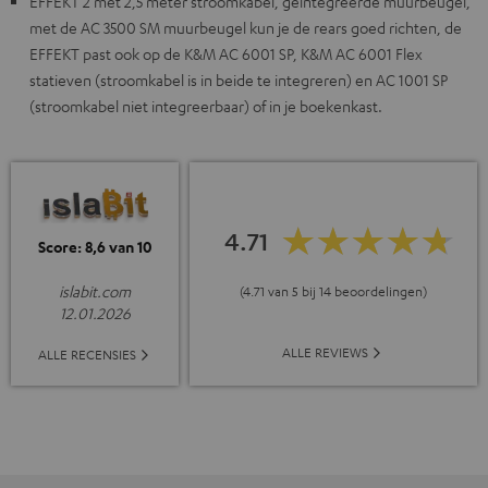
EFFEKT 2 met 2,5 meter stroomkabel, geïntegreerde muurbeugel,
met de AC 3500 SM muurbeugel kun je de rears goed richten, de
EFFEKT past ook op de K&M AC 6001 SP, K&M AC 6001 Flex
statieven (stroomkabel is in beide te integreren) en AC 1001 SP
(stroomkabel niet integreerbaar) of in je boekenkast.
4.71
Score: 8,6 van 10
islabit.com
(4.71 van 5 bij 14 beoordelingen)
12.01.2026
ALLE REVIEWS
ALLE RECENSIES