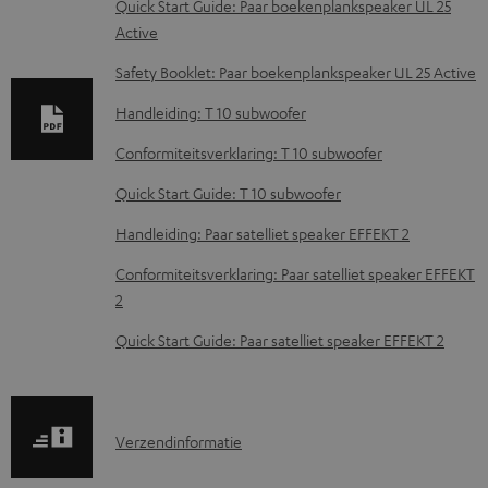
Quick Start Guide: Paar boekenplankspeaker UL 25
l
Active
o
Safety Booklet: Paar boekenplankspeaker UL 25 Active
a
Handleiding: T 10 subwoofer
d
Conformiteitsverklaring: T 10 subwoofer
d
o
Quick Start Guide: T 10 subwoofer
c
Handleiding: Paar satelliet speaker EFFEKT 2
u
Conformiteitsverklaring: Paar satelliet speaker EFFEKT
m
2
e
Quick Start Guide: Paar satelliet speaker EFFEKT 2
n
t
e
V
Verzendinformatie
n
e