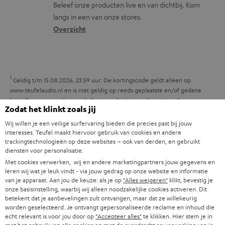
s
t
Beleef onze producten live en van dichtbij. Kom
m
langs in een van onze stores.
a
i
a
Overzicht
r
n
t
y
f
i
o
e
1
r
Geldig t/m 15.08.2026, 23:59 uur. De kortingscode geldt alleen op
www.teufelaudio.nl en is niet geldig op reeds geplaatste en/of gedane
m
bestellingen en aankopen. Je kunt een kortingscode niet inruilen voor
Zodat het klinkt zoals jij
a
geld. Deze kortingscode kan niet in combinatie met andere kortingscodes
worden gebruikt en geldt alleen voor particulieren. Kortingscodes die op
Wij willen je een veilige surfervaring bieden die precies past bij jouw
t
www.teufelaudio.nl staan vermeld, mogen niet worden doorverkocht of
interesses. Teufel maakt hiervoor gebruik van cookies en andere
i
gepubliceerd worden door derden zonder schriftelijke toestemming van
trackingtechnologieën op deze websites – ook van derden, en gebruikt
Lautsprecher Teufel GmbH. Voor de exacte voorwaarden verwijzen wij je
diensten voor personalisatie.
e
naar de
Algemene Voorwaarden
.
Met cookies verwerken, wij en andere marketingpartners jouw gegevens en
leren wij wat je leuk vindt - via jouw gedrag op onze website en informatie
van je apparaat. Aan jou de keuze: als je op
"Alles weigeren"
klikt, bevestig je
onze basisinstelling, waarbij wij alleen noodzakelijke cookies activeren. Dit
betekent dat je aanbevelingen zult ontvangen, maar dat ze willekeurig
worden geselecteerd. Je ontvangt gepersonaliseerde reclame en inhoud die
echt relevant is voor jou door op
"Accepteer alles"
te klikken. Hier stem je in
8 weken proefluisteren