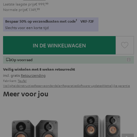
Laatste laagste prijs
€ 999,
99
Normale prijs
€ 1.149,
99
1
Bespaar 50% op verzendkosten met code
VKF-72F
Slechts voor een korte tijd
IN DE WINKELWAGEN
Op voorraad
Veilig winkelen met 8 weken retourrecht
incl. gratis
Retourzending
Fabrikant:
Teufel
Veiligheidsinstructies
Reserveonderdelen
Reparaties
Software-updates
Wettelijke garantie
Meer voor jou