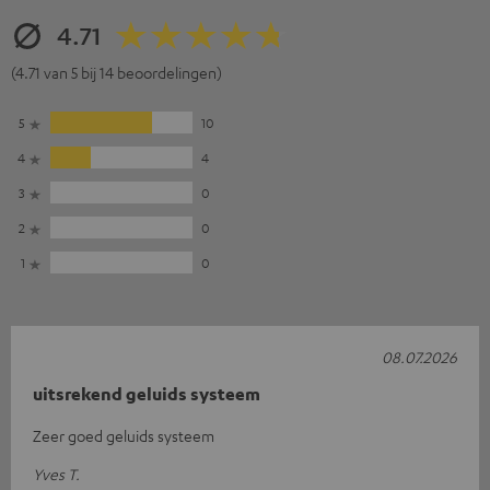
4.71
(4.71 van 5 bij 14 beoordelingen)
5
10
4
4
3
0
2
0
1
0
08.07.2026
uitsrekend geluids systeem
Zeer goed geluids systeem
Yves T.