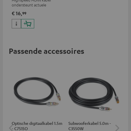
ondersteunt actuele
standaards zoals 4K 50/60p en
€ 16,
99
4K 3D
Passende accessoires
Optische digitaalkabel 1.5m
Subwooferkabel 5.0m -
K&M
- C7515O
C3550W