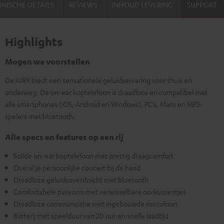
NISCHE DETAILS
REVIEWS
INHOUD LEVERING
SUPPORT
Highlights
Mogen we voorstellen
De AIRY biedt een sensationele geluidservaring voor thuis en
onderweg. De on-ear koptelefoon is draadloos en compatibel met
alle smartphones (iOS, Android en Windows), PC’s, Macs en MP3-
spelers met bluetooth.
Alle specs en features op een rij
Solide on-ear koptelefoon met prettig draagcomfort
Overal je persoonlijke concert bij de hand
Draadloze geluidsoverdracht met bluetooth
Comfortabele pasvorm met verwisselbare oorkussentjes
Draadloze communicatie met ingebouwde microfoon
Batterij met speelduur van 20 uur en snelle laadtijd