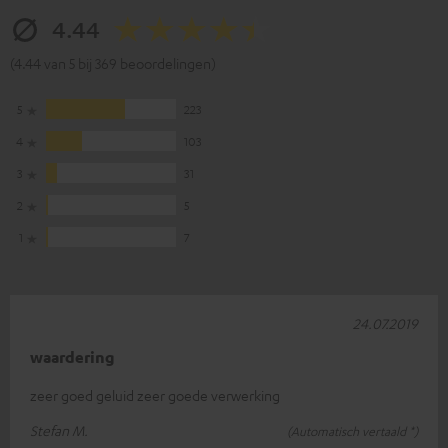
4.44
(4.44 van 5 bij 369 beoordelingen)
5
223
4
103
3
31
2
5
1
7
24.07.2019
waardering
zeer goed geluid zeer goede verwerking
Stefan M.
(Automatisch vertaald *)