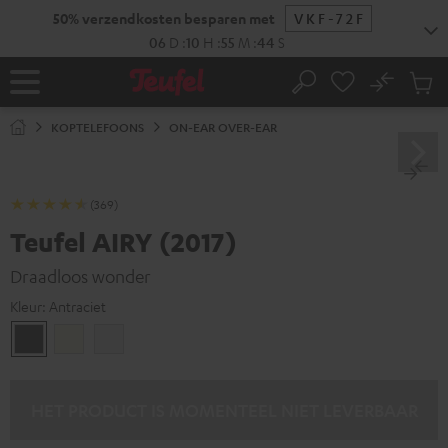
GA
50% verzendkosten besparen met
VKF-72F
NAAR
NHOUD
06
D
:
10
H
:
55
M
:
43
S
No
Ops
Home
Zoeken
Produ
winke
KOPTELEFOONS
ON-EAR OVER-EAR
(369)
Teufel AIRY (2017)
Draadloos wonder
Kleur:
Antraciet
Antraciet
Ivory
Wit
HET PRODUCT IS MOMENTEEL NIET LEVERBAAR