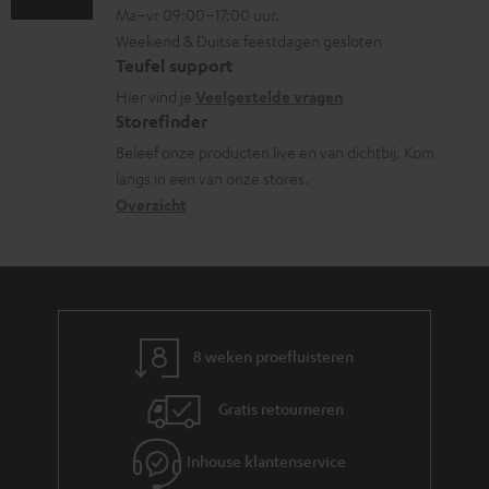
e
Ma–vr 09:00–17:00 uur.
g
n
n
n
Weekend & Duitse feestdagen gesloten
l
t
f
Teufel support
t
o
a
o
Hier vind je
Veelgestelde vragen
e
s
c
Storefinder
r
n
s
t
Beleef onze producten live en van dichtbij. Kom
m
langs in een van onze stores.
a
i
a
Overzicht
r
n
t
y
f
i
o
e
r
m
8 weken proefluisteren
a
Gratis retourneren
t
i
Inhouse klantenservice
e