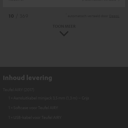
*
10
/ 369
automatisch vertaald door
DeepL
TOON MEER
Inhoud levering
Teufel AIRY (2017)
1 × Aansluitkabel minijack 3,5 mm (1,3 m) – Grijs
1 × Softcase voor Teufel AIRY
1 × USB-kabel voor Teufel AIRY