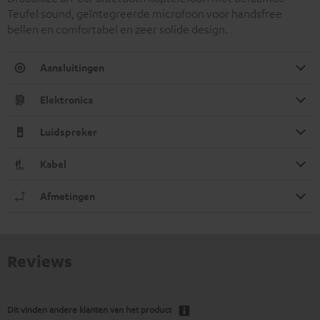
Teufel sound, geïntegreerde microfoon voor handsfree
bellen en comfortabel en zeer solide design.
Aansluitingen
Elektronica
Luidspreker
Kabel
Afmetingen
Reviews
Dit vinden andere klanten van het product