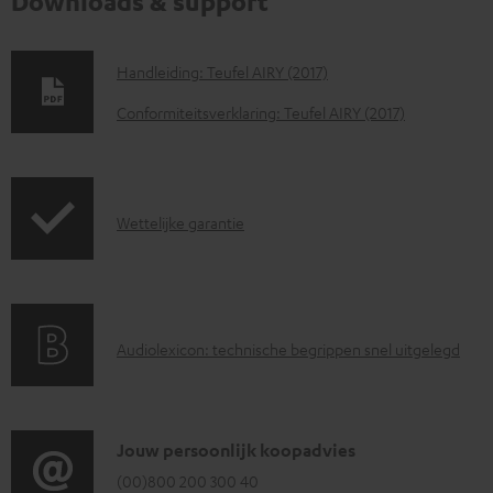
Downloads & support
D
Handleiding: Teufel AIRY (2017)
o
Conformiteitsverklaring: Teufel AIRY (2017)
w
n
l
G
Wettelijke garantie
o
a
a
r
d
a
d
A
Audiolexicon: technische begrippen snel uitgelegd
n
o
u
t
c
d
i
u
i
C
Jouw persoonlijk koopadvies
e
m
o
o
(00)800 200 300 40
i