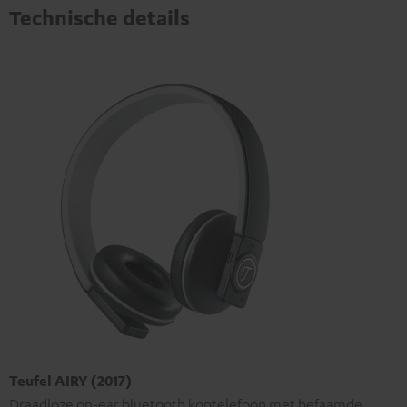
Technische details
Teufel AIRY (2017)
Draadloze on-ear bluetooth koptelefoon met befaamde