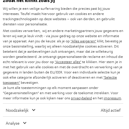
Zodat het klinkt zoals jij
SOUNDBARS
u
CARRIÈRE
Wij willen je een veilige surfervaring bieden die precies past bij jouw
DUITSLAND
w
interesses. Teufel maakt hiervoor gebruik van cookies en andere
HIFI-SPEAKERS
trackingtechnologieën op deze websites – ook van derden, en gebruikt
PERS & MARKETING
s
diensten voor personalisatie.
OOSTENRIJK
SMART HOME
b
Met cookies verwerken, wij en andere marketingpartners jouw gegevens en
B2B
leren wij wat je leuk vindt - via jouw gedrag op onze website en informatie
r
ZWITSERLAND
van je apparaat. Aan jou de keuze: als je op
BLUETOOTH
"Alles weigeren"
klikt, bevestig je
PARTNERPROGRAMMA
onze basisinstelling, waarbij wij alleen noodzakelijke cookies activeren. Dit
i
betekent dat je aanbevelingen zult ontvangen, maar dat ze willekeurig
KOPTELEFOONS
e
worden geselecteerd. Je ontvangt gepersonaliseerde reclame en inhoud die
NEDERLAND
BLOG
echt relevant is voor jou door op
"Accepteer alles"
te klikken. Hier stem je in
f
BLUETOOTH KOPTELEFOONS
met het gebruik van alle cookies en met de overdracht en verwerking van je
NEWSLETTER
gegevens in landen buiten de EU/EER. Voor een individuele selectie kun je
BELGIË
ook elke categorie afzonderlijk activeren of deactiveren en met
"Selectie
COMPLETE SETS
STORES
toepassen"
bevestigen.
Je kunt alle toestemmingen op elk moment aanpassen onder
FRANKRIJK
SPEAKERS
"Gegevensinstellingen" en met werking voor de toekomst intrekken. Voor
TEUFEL VOORDELEN
meer informatie kun je ook kijken naar ons
privacybeleid
en het
impressum
.
POLEN
ULTIMA
TEUFEL STORY
Noodzakelijk
Altijd actief
IN-EAR
SPANJE
MANAGEMENT
Analyse
'Kennelijke' (typ)fouten voorbehouden. De op de foto's afgebeelde