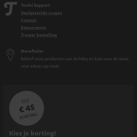
Teufel Support
Veelgestelde vragen
Contact
Retourneren
Traceer bestelling
Storefinder
Beleef onze producten van dichtbij en kom naar de store
voor advies op maat.
TOT
€ 45
KORTING
A
Kies je korting!