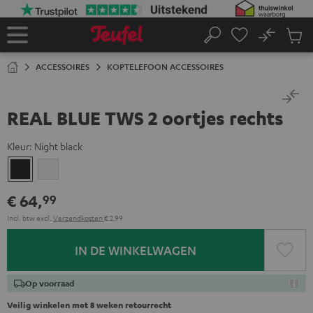
GA
NAAR
NHOUD
No
Ops
Home
Zoeken
Produ
winke
ACCESSOIRES
KOPTELEFOON ACCESSOIRES
REAL BLUE TWS 2 oortjes rechts
Kleur:
Night black
Night
Pure
black
White
€ 64,
99
Incl. btw
excl.
Verzendkosten
€ 2,99
IN DE WINKELWAGEN
Op voorraad
Veilig winkelen met 8 weken retourrecht