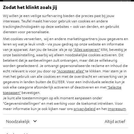
SUPPORT
e
Teufel online shops
Zodat het klinkt zoals jij
SOUNDBARS
u
CARRIÈRE
Wij willen je een veilige surfervaring bieden die precies past bij jouw
DUITSLAND
w
interesses. Teufel maakt hiervoor gebruik van cookies en andere
HIFI-SPEAKERS
trackingtechnologieën op deze websites – ook van derden, en gebruikt
PERS & MARKETING
s
diensten voor personalisatie.
OOSTENRIJK
SMART HOME
b
Met cookies verwerken, wij en andere marketingpartners jouw gegevens en
B2B
leren wij wat je leuk vindt - via jouw gedrag op onze website en informatie
r
van je apparaat. Aan jou de keuze: als je op
"Alles weigeren"
klikt, bevestig je
ZWITSERLAND
BLUETOOTH
PARTNERPROGRAMMA
onze basisinstelling, waarbij wij alleen noodzakelijke cookies activeren. Dit
i
betekent dat je aanbevelingen zult ontvangen, maar dat ze willekeurig
KOPTELEFOONS
e
worden geselecteerd. Je ontvangt gepersonaliseerde reclame en inhoud die
NEDERLAND
BLOG
echt relevant is voor jou door op
"Accepteer alles"
te klikken. Hier stem je in
f
BLUETOOTH KOPTELEFOONS
met het gebruik van alle cookies en met de overdracht en verwerking van je
NEWSLETTER
gegevens in landen buiten de EU/EER. Voor een individuele selectie kun je
BELGIË
ook elke categorie afzonderlijk activeren of deactiveren en met
"Selectie
COMPLETE SETS
STORES
toepassen"
bevestigen.
Je kunt alle toestemmingen op elk moment aanpassen onder
FRANKRIJK
SPEAKERS
"Gegevensinstellingen" en met werking voor de toekomst intrekken. Voor
TEUFEL VOORDELEN
meer informatie kun je ook kijken naar ons
privacybeleid
en het
impressum
.
POLEN
ULTIMA
TEUFEL STORY
Noodzakelijk
Altijd actief
IN-EAR
SPANJE
MANAGEMENT