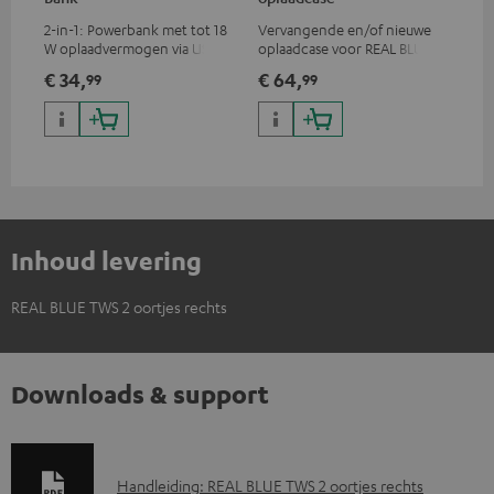
2-in-1: Powerbank met tot 18
Vervangende en/of nieuwe
Ver
W oplaadvermogen via USB
oplaadcase voor REAL BLUE
ve
Type C & draadloze oplader
TWS 2
sil
€ 34,
€ 64,
€ 1
99
99
met tot 10 W
BLU
oplaadvermogen
Inhoud levering
REAL BLUE TWS 2 oortjes rechts
Downloads & support
D
Handleiding: REAL BLUE TWS 2 oortjes rechts