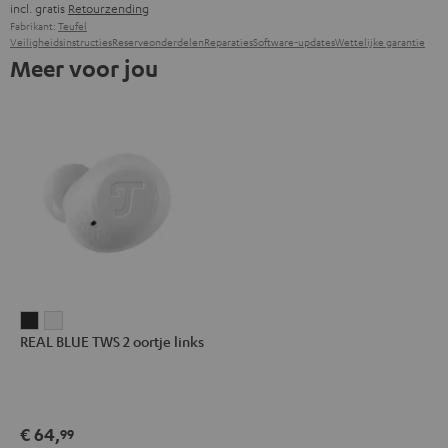
incl. gratis
Retourzending
Fabrikant:
Teufel
Veiligheidsinstructies
Reserveonderdelen
Reparaties
Software-updates
Wettelijke garantie
Meer voor jou
REAL
REAL
REAL BLUE TWS 2 oortje links
BLUE
BLUE
TWS
TWS
2
2
oortje
oortje
€ 64,
99
links
links