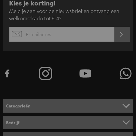
A
Kies je korting!
Meld je aan voor de nieuwsbrief en ontvang een
a
welkomstkado tot € 45
n
m
AANM
EMAIL
e
WIDGET
l
d
e
n
v
o
o
Categorieën
r
HOME CINEMA SPEAKERS
n
Bedrijf
i
COMPLETE SYSTEMEN