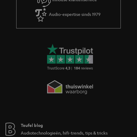
e
Audio-expertise sinds 1979
Teufel blog
Audiotechnologieën, hifi-trends, tips & tricks