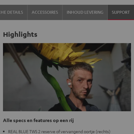
Night
Pure
HE DETAILS
ACCESSOIRES
INHOUD LEVERING
SUPPORT
black
White
Highlights
Alle specs en features op een rij
REAL BLUE TWS 2 reserve of vervangend oortje (rechts)