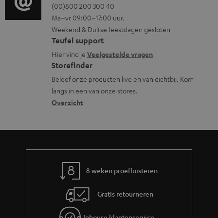
o
o
(00)800 200 300 40
i
m
e
Ma–vr 09:00–17:00 uur.
g
n
n
a
n
Weekend & Duitse feestdagen gesloten
l
t
f
t
Teufel support
o
a
o
i
Hier vind je
Veelgestelde vragen
s
c
Storefinder
r
e
s
t
Beleef onze producten live en van dichtbij. Kom
m
langs in een van onze stores.
a
i
a
Overzicht
r
n
t
y
f
i
o
e
r
m
8 weken proefluisteren
a
Gratis retourneren
t
i
Inhouse klantenservice