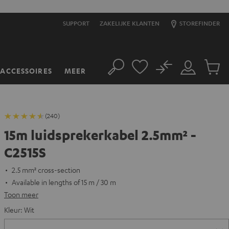
SUPPORT
ZAKELIJKE KLANTEN
STOREFINDER
No
ACCESSOIRES
MEER
Zoeken
Mijn
Produc
account
winkel
(240)
15m luidsprekerkabel 2.5mm² -
C2515S
2.5 mm² cross-section
Available in lengths of 15 m / 30 m
Toon meer
Kleur:
Wit