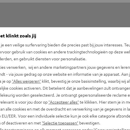
t klinkt zoals jij
n je een veilige surfervaring bieden die precies past bij jouw interesses. Te
5
210
ervoor gebruik van cookies en andere trackingtechnologieën op deze web
erden, en gebruikt diensten voor personalisatie.
4
27
ies verwerken, wij en andere marketingpartners jouw gegevens en leren 
3
2
indt - via jouw gedrag op onze website en informatie van je apparaat. Aan 
2
0
s je op
"Alles weigeren"
klikt, bevestig je onze basisinstelling, waarbij wij a
1
0
lijke cookies activeren. Dit betekent dat je aanbevelingen zult ontvange
illekeurig worden geselecteerd. Je ontvangt gepersonaliseerde reclame 
relevant is voor jou door op
"Accepteer alles"
te klikken. Hier stem je in m
van alle cookies en met de overdracht en verwerking van je gegevens in 
 EU/EER. Voor een individuele selectie kun je ook elke categorie afzonder
08.07.2026
n of deactiveren en met
"Selectie toepassen"
bevestigen.
Kabel
alle toestemmingen op elk moment aanpassen onder "Gegevensinstelling