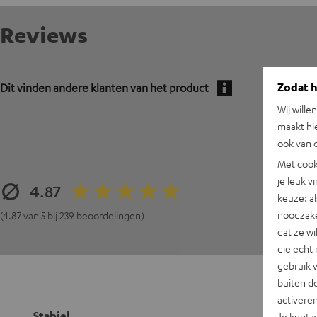
Reviews
Zodat he
Dit vinden andere klanten van het product
Wij wille
maakt hi
ook van d
Met cook
je leuk v
4.87
keuze: al
noodzake
(4.87 van 5 bij 239 beoordelingen)
dat ze w
die echt 
gebruik 
buiten de
activere
Stabiel
Je kunt 