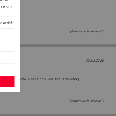
naar ons
de kwaliteit
jd actief
(Automatisch vertaald *)
30.05.2026
C2515S
, is alles in orde. Goede prijs-kwaliteitverhouding.
(Automatisch vertaald *)