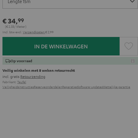
€ 34,
99
(€ 2,
33
/ Meter)
Incl. btw
excl.
Verzendkosten
€ 2,99
IN DE WINKELWAGEN
Op voorraad
Veilig winkelen met 8 weken retourrecht
incl. gratis
Retourzending
Fabrikant:
Teufel
Veiligheidsinstructies
Reserveonderdelen
Reparaties
Software-updates
Wettelijke garantie