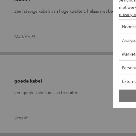
met werk
Zeer stevige kabels van hoge kwaliteit, helaas niet bepaald goed
privacyb
Noodza
Matthias H.
Analys
Market
Persona
goede kabel
Extern
een goede kabel om aan te sluiten
Jens M.