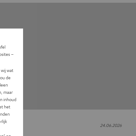
ufel
sites –
wij wat
jou de
lleen
n, maar
en inhoud
et het
landen
lijk
24.06.2026
en" en