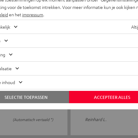
ing voor de toekomst intrekken. Voor meer informatie kun je ook kijken 
koop
Gebruiksvriendelijk. Van goe
eleid
en het
impressum
.
kelijk
Alti
PATRICK R.
(Automatisch vertaald *)
e
ing
lisatie
16.06.2026
15 m luidsprekerkabel 
e inhoud
Voor zover ik kan beoordelen
SELECTIE TOEPASSEN
ACCEPTEER ALLES
Reinhard L.
(Automatisch vertaald *)