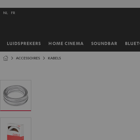
GA
NAAR
Selecteer
NHOUD
NL
FR
taal
store
LUIDSPREKERS
HOME CINEMA
SOUNDBAR
BLUE
Home
ACCESSOIRES
KABELS