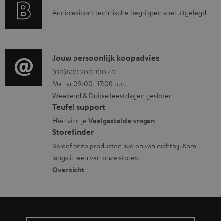
a
i
u
A
Audiolexicon: technische begrippen snel uitgelegd
n
n
m
u
t
f
e
d
i
o
n
i
C
Jouw persoonlijk koopadvies
e
r
t
o
o
(00)800 200 300 40
i
m
e
Ma–vr 09:00–17:00 uur.
g
n
n
a
n
Weekend & Duitse feestdagen gesloten
l
t
f
t
Teufel support
o
a
o
i
Hier vind je
Veelgestelde vragen
s
c
Storefinder
r
e
s
t
Beleef onze producten live en van dichtbij. Kom
m
langs in een van onze stores.
a
i
a
Overzicht
r
n
t
y
f
i
o
e