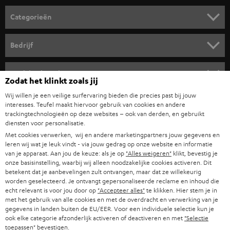
o
Categorieën
r
HOME CINEMA SPEAKERS
n
Bedrijf
i
COMPLETE SYSTEMEN
SUPPORT
e
Teufel online shops
Zodat het klinkt zoals jij
SOUNDBARS
u
CARRIÈRE
Wij willen je een veilige surfervaring bieden die precies past bij jouw
DUITSLAND
w
interesses. Teufel maakt hiervoor gebruik van cookies en andere
HIFI-SPEAKERS
PERS & MARKETING
trackingtechnologieën op deze websites – ook van derden, en gebruikt
s
diensten voor personalisatie.
OOSTENRIJK
SMART HOME
b
Met cookies verwerken, wij en andere marketingpartners jouw gegevens en
B2B
leren wij wat je leuk vindt - via jouw gedrag op onze website en informatie
r
ZWITSERLAND
BLUETOOTH
van je apparaat. Aan jou de keuze: als je op
"Alles weigeren"
klikt, bevestig je
PARTNERPROGRAMMA
onze basisinstelling, waarbij wij alleen noodzakelijke cookies activeren. Dit
i
betekent dat je aanbevelingen zult ontvangen, maar dat ze willekeurig
KOPTELEFOONS
e
worden geselecteerd. Je ontvangt gepersonaliseerde reclame en inhoud die
NEDERLAND
BLOG
echt relevant is voor jou door op
"Accepteer alles"
te klikken. Hier stem je in
f
BLUETOOTH KOPTELEFOONS
met het gebruik van alle cookies en met de overdracht en verwerking van je
NEWSLETTER
gegevens in landen buiten de EU/EER. Voor een individuele selectie kun je
BELGIË
ook elke categorie afzonderlijk activeren of deactiveren en met
"Selectie
COMPLETE SETS
STORES
toepassen"
bevestigen.