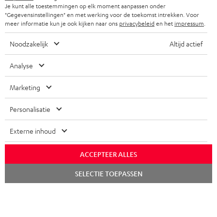
Je kunt alle toestemmingen op elk moment aanpassen onder
FRANKRIJK
SPEAKERS
"Gegevensinstellingen" en met werking voor de toekomst intrekken. Voor
TEUFEL VOORDELEN
meer informatie kun je ook kijken naar ons
privacybeleid
en het
impressum
.
POLEN
ULTIMA
TEUFEL STORY
Noodzakelijk
Altijd actief
IN-EAR
SPANJE
MANAGEMENT
Analyse
'Kennelijke' (typ)fouten voorbehouden. De op de foto's afgebeelde
FANSHOP
DUURZAAMHEID
accessoires zijn niet bij de levering inbegrepen. Eventuele
Marketing
ITALIË
verwijderingskosten voor batterijen zijn bij de prijs inbegrepen.
NIEUWKOMERS
NORMEN EN WAARDES
Personalisatie
USA
©2026 Lautsprecher Teufel GmbH - All rights reserved.
KADOBON
Externe inhoud
Disclaimer
Algemene voorwaarden
Privacybeleid
ANDERE LANDEN
TOEGANKELIJK
Instellingen privacybeleid
EU Data Act
hier de overeenkomst herroepen
ACCEPTEER ALLES
Chat
SELECTIE TOEPASSEN
starten