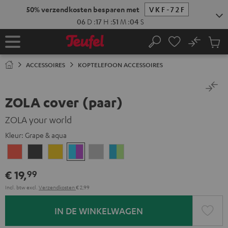
GA
50% verzendkosten besparen met
VKF-72F
NAAR
NHOUD
06
D
:
17
H
:
51
M
:
04
S
No
Ops
Home
Zoeken
Produ
winke
ACCESSOIRES
KOPTELEFOON ACCESSOIRES
ZOLA cover (paar)
ZOLA your world
Kleur:
Grape & aqua
Coral
Dark
Golden
Grape
Light
Teal
red
Gray
Amber
&
gray
&
€ 19,
99
aqua
lime
Incl. btw
excl.
Verzendkosten
€ 2,99
IN DE WINKELWAGEN