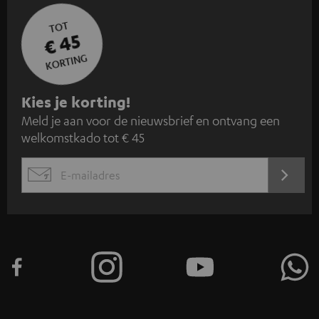
TOT
€ 45
KORTING
A
Kies je korting!
Meld je aan voor de nieuwsbrief en ontvang een
a
welkomstkado tot € 45
n
m
AANM
EMAIL
e
WIDGET
l
d
e
n
v
o