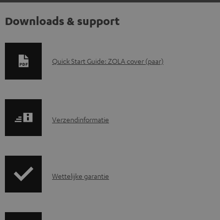
Downloads & support
D
Quick Start Guide: ZOLA cover (paar)
o
w
n
V
l
Verzendinformatie
e
o
r
a
z
d
G
Wettelijke garantie
e
d
a
n
o
r
d
c