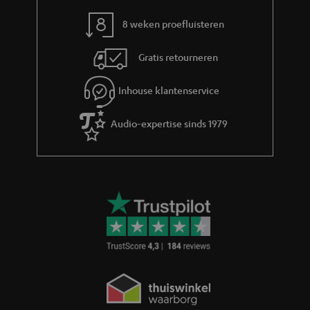
r
m
8 weken proefluisteren
a
Gratis retourneren
t
i
Inhouse klantenservice
e
Audio-expertise sinds 1979