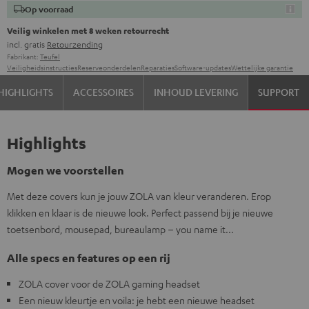
Op voorraad
Veilig winkelen met 8 weken retourrecht
incl. gratis
Retourzending
Fabrikant:
Teufel
Veiligheidsinstructies
Reserveonderdelen
Reparaties
Software-updates
Wettelijke garantie
HIGHLIGHTS
ACCESSOIRES
INHOUD LEVERING
SUPPORT
Highlights
Mogen we voorstellen
Met deze covers kun je jouw ZOLA van kleur veranderen. Erop
klikken en klaar is de nieuwe look. Perfect passend bij je nieuwe
toetsenbord, mousepad, bureaulamp – you name it...
Alle specs en features op een rij
ZOLA cover voor de ZOLA gaming headset
Een nieuw kleurtje en voila: je hebt een nieuwe headset