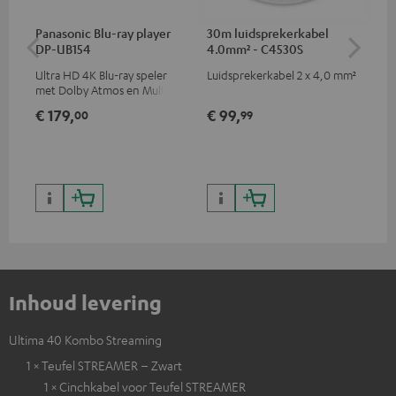
Panasonic Blu-ray player
30m luidsprekerkabel
30
DP-UB154
4.0mm² - C4530S
2.
Ultra HD 4K Blu-ray speler
Luidsprekerkabel 2 x 4,0 mm²
Lui
met Dolby Atmos en Multi
HDR-ondersteuning,
€ 179,
€ 99,
€ 
00
99
waaronder HDR10+ voor
superieure beeldkwaliteit met
levensecht contrast en
kleuren
Inhoud levering
Ultima 40 Kombo Streaming
1 × Teufel STREAMER – Zwart
1 × Cinchkabel voor Teufel STREAMER