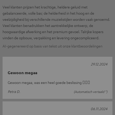
Veel klanten prijzen het krachtige, heldere geluid met
gebalanceerde, volle bas; de helderheid in het hoog en de
veelzijdigheid bij verschillende muziekstijlen worden vaak genoemd.
Veel klanten benadrukken het aantrekkelijke ontwerp, de
hoogwaardige afwerking en het premium gevoel. Talrijke kopers
vinden de opbouw, verpakking en levering ongecompliceerd.
AI-gegenereerd op basis van tekst uit onze klantbeoordelingen
29.12.2024
Gewoon megaa
Gewoon megaa, was een heel goede beslissing 👍🏻😃
Petra D.
(Automatisch vertaald *)
06.11.2024