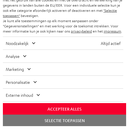
met het gebruik van alle cookies en met de overdracht en verwerking van je
gegevens in landen buiten de EU/EER. Voor een individuele selectie kun je
ook elke categorie afzonderlijk activeren of deactiveren en met
"Selectie
toepassen"
bevestigen.
Je kunt alle toestemmingen op elk moment aanpassen onder
"Gegevensinstellingen" en met werking voor de toekomst intrekken. Voor
meer informatie kun je ook kijken naar ons
privacybeleid
en het
impressum
.
Noodzakelijk
Altijd actief
Teufel blog
Analyse
Audiotechnologieën, hifi-trends, tips & tricks
Marketing
Teufel Support
Personalisatie
Veelgestelde vragen
Contact
Externe inhoud
Retourneren
Traceer bestelling
ACCEPTEER ALLES
Chat
SELECTIE TOEPASSEN
Storefinder
starten
Beleef onze producten van dichtbij en kom naar de store