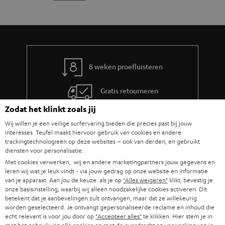
r
n
t
y
f
i
o
e
r
m
8 weken proefluisteren
a
Gratis retourneren
t
i
Zodat het klinkt zoals jij
Inhouse klantenservice
e
Wij willen je een veilige surfervaring bieden die precies past bij jouw
interesses. Teufel maakt hiervoor gebruik van cookies en andere
Audio-expertise sinds 1979
trackingtechnologieën op deze websites – ook van derden, en gebruikt
diensten voor personalisatie.
Met cookies verwerken, wij en andere marketingpartners jouw gegevens en
leren wij wat je leuk vindt - via jouw gedrag op onze website en informatie
van je apparaat. Aan jou de keuze: als je op
"Alles weigeren"
klikt, bevestig je
onze basisinstelling, waarbij wij alleen noodzakelijke cookies activeren. Dit
betekent dat je aanbevelingen zult ontvangen, maar dat ze willekeurig
worden geselecteerd. Je ontvangt gepersonaliseerde reclame en inhoud die
echt relevant is voor jou door op
"Accepteer alles"
te klikken. Hier stem je in