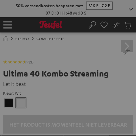
GA
NAAR
NHOUD
No
Ops
Home
Zoeken
Produ
winke
STEREO
COMPLETE SETS
(33)
Ultima 40 Kombo Streaming
Let it beat
Kleur:
Wit
Zwart
Wit
HET PRODUCT IS MOMENTEEL NIET LEVERBAAR