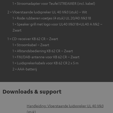
1 × Stroomadapter voor Teufel STREAMER (incl. kabel)
2 × Vloerstaande luidspreker UL 40 Mk3 (stuk) – Wit
1 × Rode rubberen voetjes (4 stuk) UL 20/40 Mk3 18
1 × Speaker grill met logo voor UL40 Mk3 18+UL40 A Mk2 –
Zwart
1 × CD-receiver KB 62 CR – Zwart
1 × Stroomkabel – Zwart
1 × Afstandsbediening KB 62 CR – Zwart
1 × FM/DAB-antenne voor KB 62 CR – Zwart
1 × Luidsprekerkabels voor KB 62 CR 2 x 5 m
2 × AAA-batterij
Downloads & support
D
Handleiding: Vloerstaande luidspreker UL 40 Mk3
(stuk)