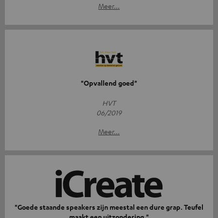
Meer...
"Opvallend goed"
HVT
06/2019
Meer...
"Goede staande speakers zijn meestal een dure grap. Teufel
maakt een uitzondering."