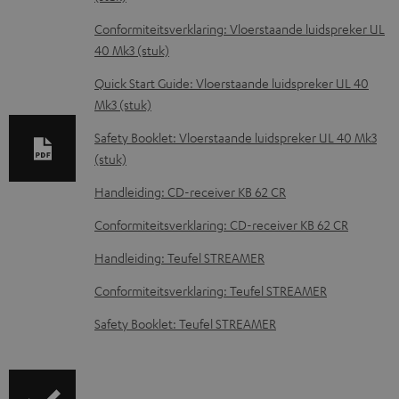
o
w
Conformiteitsverklaring: Vloerstaande luidspreker UL
40 Mk3 (stuk)
n
l
Quick Start Guide: Vloerstaande luidspreker UL 40
Mk3 (stuk)
o
a
Safety Booklet: Vloerstaande luidspreker UL 40 Mk3
d
(stuk)
d
Handleiding: CD-receiver KB 62 CR
o
Conformiteitsverklaring: CD-receiver KB 62 CR
c
Handleiding: Teufel STREAMER
u
Conformiteitsverklaring: Teufel STREAMER
m
e
Safety Booklet: Teufel STREAMER
n
t