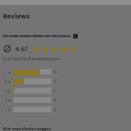
Reviews
Dit vinden andere klanten van het product
4.67
(4.67 van 5 bij 33 beoordelingen)
5
23
4
9
3
1
2
0
1
0
Wat onze klanten zeggen