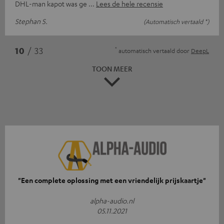
DHL-man kapot was ge
Lees de hele recensie
Stephan S.
(Automatisch vertaald *)
*
10
/ 33
automatisch vertaald door
DeepL
TOON MEER
"Een complete oplossing met een vriendelijk prijskaartje"
alpha-audio.nl
05.11.2021