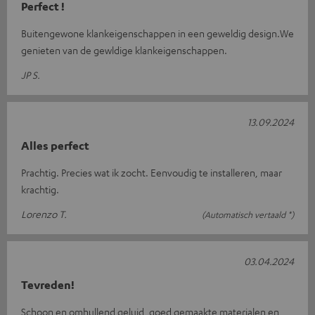
Perfect !
Buitengewone klankeigenschappen in een geweldig design.We
genieten van de gewldige klankeigenschappen.
JP S.
13.09.2024
Alles perfect
Prachtig. Precies wat ik zocht. Eenvoudig te installeren, maar
krachtig.
Lorenzo T.
(Automatisch vertaald *)
03.04.2024
Tevreden!
Schoon en omhullend geluid, goed gemaakte materialen en