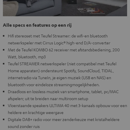
Alle specs en features op een rij
Hifi stereoset met Teufel Streamer: de wifi-en bluetooth
netwerkspeler met Cirrus Logic® high-end D/A-converter
Met de Teufel KOMBO 62 receiver met afstandsbediening, 200
Watt, bluetooth, mp3
Teufel STREAMER netwerkspeler (niet compatibel met Teufel
Home apparaten) ondersteunt Spotify, SoundCloud, TIDAL,
internetradio via TuneIn, je eigen muziek (USB en NAS) en
bluetooth voor eindeloze streamingmogelijkheden.
Draadloos en lossless muziek van smartphone, tablet, pc/MAC
afspelen; uit te breiden naar multiroom setup
Vloerstaande speakers ULTIMA 40 met 3-kanaals opbouw voor een
heldere en krachtige weergave
Digitale DAB+ radio voor meer zenderkeuze met kristalheldere
sound zonder ruis