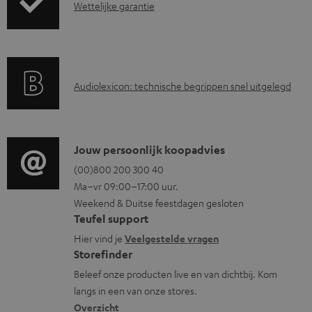
e
G
Wettelijke garantie
n
a
r
a
A
Audiolexicon: technische begrippen snel uitgelegd
n
u
t
d
i
i
C
Jouw persoonlijk koopadvies
e
o
o
(00)800 200 300 40
i
Ma–vr 09:00–17:00 uur.
g
n
n
Weekend & Duitse feestdagen gesloten
l
t
f
Teufel support
o
a
o
Hier vind je
Veelgestelde vragen
s
c
Storefinder
r
s
t
Beleef onze producten live en van dichtbij. Kom
m
langs in een van onze stores.
a
i
a
Overzicht