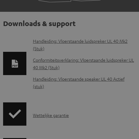
Downloads & support
D
Handleiding: Vloerstaande luidspreker UL 40 Mk2
(Stuk)
o
w
Conformiteitsverklaring: Vloerstaande luidspreker UL
40 Mk2 (Stuk)
n
l
Handleiding: Vloerstaande speaker UL 40 Actief
(stuk)
o
a
d
G
d
Wettelijke garantie
a
o
r
c