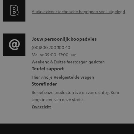
a
u
A
Audiolexicon: technische begrippen snel uitgelegd
n
m
u
t
e
d
i
n
i
C
Jouw persoonlijk koopadvies
e
t
o
o
(00)800 200 300 40
i
e
Ma–vr 09:00–17:00 uur.
g
n
n
n
Weekend & Duitse feestdagen gesloten
l
t
f
Teufel support
o
a
o
Hier vind je
Veelgestelde vragen
s
c
Storefinder
r
s
t
Beleef onze producten live en van dichtbij. Kom
m
langs in een van onze stores.
a
i
a
Overzicht
r
n
t
y
f
i
o
e