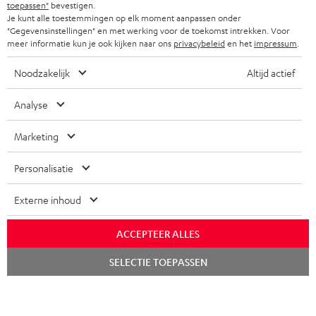
STORES
toepassen"
bevestigen.
Je kunt alle toestemmingen op elk moment aanpassen onder
FRANKRIJK
SPEAKERS
"Gegevensinstellingen" en met werking voor de toekomst intrekken. Voor
TEUFEL VOORDELEN
meer informatie kun je ook kijken naar ons
privacybeleid
en het
impressum
.
POLEN
ULTIMA
TEUFEL STORY
Noodzakelijk
Altijd actief
IN-EAR
SPANJE
MANAGEMENT
Analyse
'Kennelijke' (typ)fouten voorbehouden. De op de foto's afgebeelde
FANSHOP
DUURZAAMHEID
accessoires zijn niet bij de levering inbegrepen. Eventuele
Marketing
ITALIË
verwijderingskosten voor batterijen zijn bij de prijs inbegrepen.
NIEUWKOMERS
NORMEN EN WAARDES
Personalisatie
USA
©2026 Lautsprecher Teufel GmbH - All rights reserved.
KADOBON
Externe inhoud
Disclaimer
Algemene voorwaarden
Privacybeleid
ANDERE LANDEN
TOEGANKELIJK
Instellingen privacybeleid
EU Data Act
hier de overeenkomst herroepen
ACCEPTEER ALLES
Chat
SELECTIE TOEPASSEN
starten