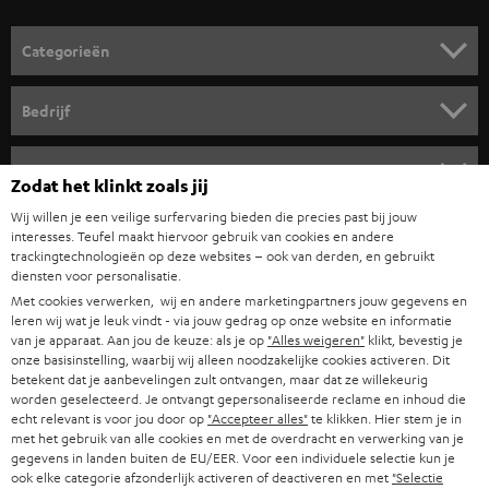
o
o
Categorieën
r
HOME CINEMA SPEAKERS
n
Bedrijf
i
COMPLETE SYSTEMEN
SUPPORT
e
Teufel online shops
Zodat het klinkt zoals jij
SOUNDBARS
u
CARRIÈRE
Wij willen je een veilige surfervaring bieden die precies past bij jouw
DUITSLAND
w
interesses. Teufel maakt hiervoor gebruik van cookies en andere
HIFI-SPEAKERS
trackingtechnologieën op deze websites – ook van derden, en gebruikt
PERS & MARKETING
s
diensten voor personalisatie.
OOSTENRIJK
SMART HOME
b
Met cookies verwerken, wij en andere marketingpartners jouw gegevens en
B2B
leren wij wat je leuk vindt - via jouw gedrag op onze website en informatie
r
ZWITSERLAND
van je apparaat. Aan jou de keuze: als je op
"Alles weigeren"
klikt, bevestig je
BLUETOOTH
PARTNERPROGRAMMA
onze basisinstelling, waarbij wij alleen noodzakelijke cookies activeren. Dit
i
betekent dat je aanbevelingen zult ontvangen, maar dat ze willekeurig
KOPTELEFOONS
e
worden geselecteerd. Je ontvangt gepersonaliseerde reclame en inhoud die
NEDERLAND
BLOG
echt relevant is voor jou door op
"Accepteer alles"
te klikken. Hier stem je in
f
BLUETOOTH KOPTELEFOONS
met het gebruik van alle cookies en met de overdracht en verwerking van je
NEWSLETTER
gegevens in landen buiten de EU/EER. Voor een individuele selectie kun je
BELGIË
ook elke categorie afzonderlijk activeren of deactiveren en met
"Selectie
COMPLETE SETS