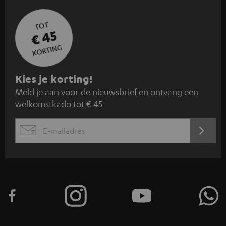
TOT
€ 45
KORTING
A
Kies je korting!
Meld je aan voor de nieuwsbrief en ontvang een
a
welkomstkado tot € 45
n
m
AANM
EMAIL
e
WIDGET
l
d
e
n
v