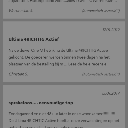
apparatuur. Hartelijk dank voor....alles TOP!!! LG Werner-Jan...
Werner-Jan S.
(Automatisch vertaald *)
17.01.2019
Ultima 4RICHTIG Actief
Na de duivel One M heb ik nu de Ultima 4RICHTIG Active
gekocht. De goederen werden binnen twee dagen na het
plaatsen van de bestelling bij m
Lees de hele recensie
Christian S.
(Automatisch vertaald *)
15.01.2019
sprakeloos.... eenvoudige top
Zondagavond en niet 48 uur later in onze woonkamer!!!!!!!!!!!
De Ultima 4RICHTIG Active heeft al onze verwachtingen op het
gebied van geluid
Lees de hele recensie