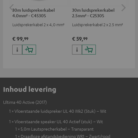
30m luidsprekerkabel
30m luidsprekerkabel
Opt
4.0mm² - C4530S
2.5mm² - C2530S
- 
Luidsprekerkabel 2 x 4,0 mm²
Luidsprekerkabel 2 x 2.5 mm²
Ver
opt
min
€ 99,
€ 59,
€ 
99
99
Inhoud levering
Ultima 40 Active (2017)
1 × Vloerstaande luidspreker UL 40 Mk2 (Stuk) – Wit
1 × Vloerstaande speaker UL 40 Actief (stuk) – Wit
1 × 5,0m Lautsprecherkabel – Transparant
1 × Draadloze afstandsbediening WR1 – Zwart/rood