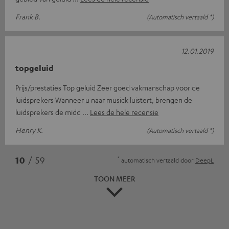
Frank B.
(Automatisch vertaald *)
12.01.2019
topgeluid
Prijs/prestaties Top geluid Zeer goed vakmanschap voor de
luidsprekers Wanneer u naar musick luistert, brengen de
luidsprekers de midd
Lees de hele recensie
Henry K.
(Automatisch vertaald *)
*
10
/ 59
automatisch vertaald door
DeepL
TOON MEER