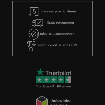
r
m
8 weken proefluisteren
a
Gratis retourneren
t
i
Inhouse klantenservice
e
Audio-expertise sinds 1979