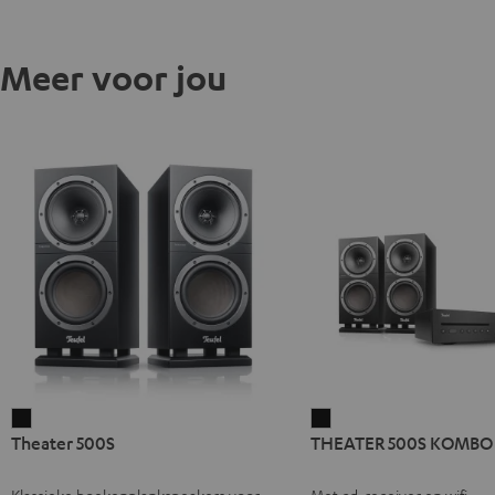
Meer voor jou
Theater
THEATER
Theater 500S
THEATER 500S KOMBO 
500S
500S
Zwart
KOMBO
Klassieke boekenplankspeakers voor
Met cd-receiver en wifi