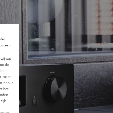
ufel
sites –
wij wat
jou de
lleen
n, maar
en inhoud
et het
landen
lijk
en" en