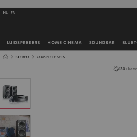
GA
NAAR
Selecteer
NHOUD
NL
FR
taal
store
LUIDSPREKERS
HOME CINEMA
SOUNDBAR
BLUE
Home
STEREO
COMPLETE SETS
130+
keer