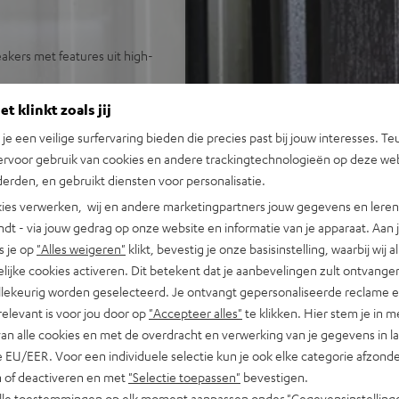
kers met features uit high-
er van 200 Watt
t klinkt zoals jij
re basreflexpoort
n je een veilige surfervaring bieden die precies past bij jouw interesses. Te
ervoor gebruik van cookies en andere trackingtechnologieën op deze web
erden, en gebruikt diensten voor personalisatie.
eit
bijbehorende kabels
ies verwerken, wij en andere marketingpartners jouw gegevens en leren 
indt - via jouw gedrag op onze website en informatie van je apparaat. Aan 
s je op
"Alles weigeren"
klikt, bevestig je onze basisinstelling, waarbij wij a
lijke cookies activeren. Dit betekent dat je aanbevelingen zult ontvange
illekeurig worden geselecteerd. Je ontvangt gepersonaliseerde reclame 
relevant is voor jou door op
"Accepteer alles"
te klikken. Hier stem je in m
van alle cookies en met de overdracht en verwerking van je gegevens in 
 EU/EER. Voor een individuele selectie kun je ook elke categorie afzonder
n of deactiveren en met
"Selectie toepassen"
bevestigen.
j 289 beoordelingen)
alle toestemmingen op elk moment aanpassen onder "Gegevensinstelling