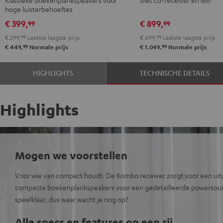
2
hoge luisterbehoeftes
Zwart
€ 399,
€ 899,
99
99
€ 299,
99
Laatste laagste prijs
€ 699,
99
Laatste laagste prijs
99
99
€ 449,
Normale prijs
€ 1.049,
Normale prijs
HIGHLIGHTS
TECHNISCHE DETAILS
Highlights
Mogen we voorstellen
Voor wie van compact houdt. De Kombo receiver zorgt voor een ui
compacte boekenplankspeakers voor een gedetailleerde powersoun
speelklaar, dus waar wacht je nog op?
Alle specs en features op een rij