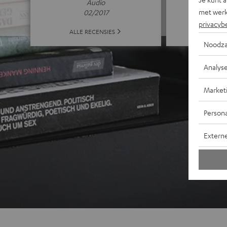
Audio
met werk
02/2017
privacyb
ALLE 
ALLE RECENSIES
Noodza
Analys
Market
Persona
Extern