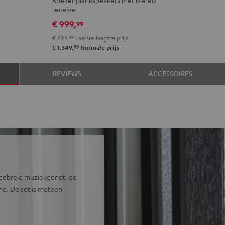
DENON
receiver
DRA-
€ 999,
99
900H
€ 899,
99
Laatste laagste prijs
Zwart
99
€ 1.349,
Normale prijs
REVIEWS
ACCESSOIRES
tgebreid muziekgenot, de
d. De set is meteen