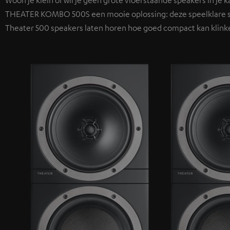
Woon je klein of wil je geen grote vloerstaande speakers in je
THEATER KOMBO 500S een mooie oplossing: deze speelklare set
Theater 500 speakers laten horen hoe goed compact kan klink