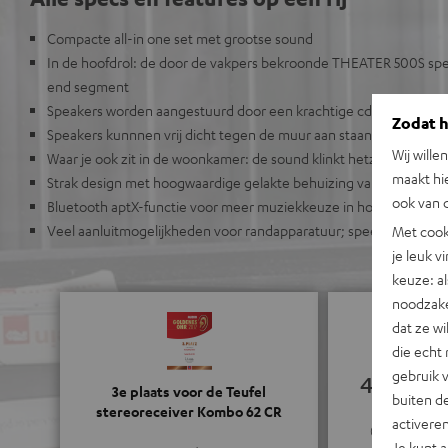
Compacte all-in one set met grootse sound
In de hoofdrol: de door de vakpers bekroonde THEATER 500S spea
end segment
Speakers worden aangestuurd door een krachtige cd/mp3-receiv
Zodat he
Speakers kunnnen vrij dicht tegen de muur aan staan door downfi
Wij wille
Waar je ook zit in de woonkamer: de sound klinkt hetzelfde
maakt hi
Strak design met hoogwaardige gelakte behuizing van MDF
ook van d
Bluetooth aptX-functie voor meer muziekkeuze in hoge cd-kwalit
Veel aanluitmogelijkheden voor randapparatuur; speelklaar met 
Met cook
je leuk v
keuze: al
noodzake
dat ze w
die echt 
gebruik 
4.79
3e plaats voor de Teufel
buiten de
stereoreceiver Kombo 62 CR
activere
(4.79 van 5 bi
Je kunt 