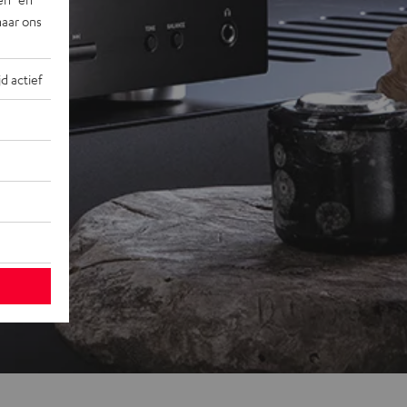
naar ons
jd actief