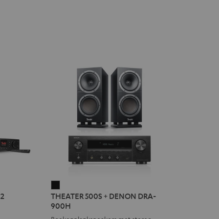
THEATER
2
THEATER 500S + DENON DRA-
500S
900H
+
Boekenplankspeakers met stereo-