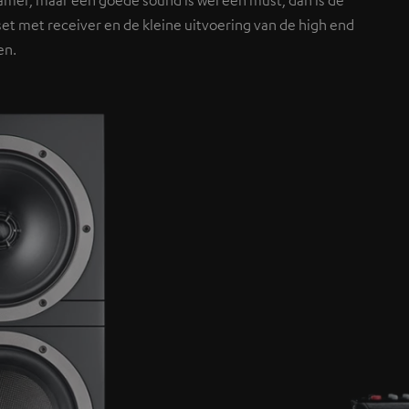
 kamer, maar een goede sound is wel een must, dan is de
 met receiver en de kleine uitvoering van de high end
en.