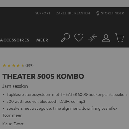
SUPPORT
ZAKELIJKE KLANTEN
STOREFINDER
No
ACCESSOIRES
MEER
Zoeken
Mijn
Produc
account
winkel
(289)
THEATER 500S KOMBO
Jam session
Topklasse stereosysteem met THEATER 500S-boekenplankspeakers
200 watt receiver, bluetooth, DAB+, cd, mp3
Speakers met waveguide, time alignment, downfiring basreflex
Toon meer
Kleur:
Zwart