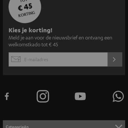
TOT
€ 45
KORTING
A
Kies je korting!
Meld je aan voor de nieuwsbrief en ontvang een
a
welkomstkado tot € 45
n
m
AANM
EMAIL
e
WIDGET
l
d
e
n
v
o
o
Categorieën