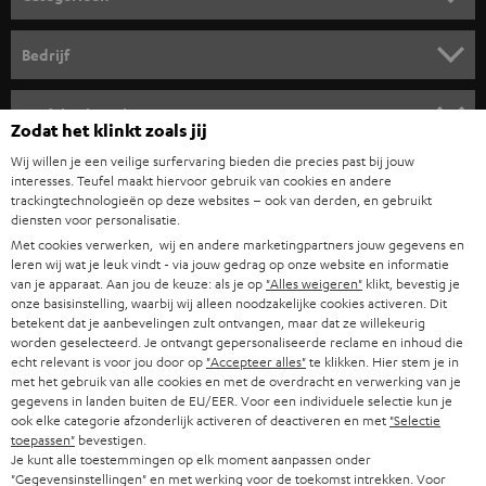
r
HOME CINEMA SPEAKERS
n
Bedrijf
i
COMPLETE SYSTEMEN
SUPPORT
e
Teufel online shops
Zodat het klinkt zoals jij
SOUNDBARS
u
CARRIÈRE
Wij willen je een veilige surfervaring bieden die precies past bij jouw
DUITSLAND
w
interesses. Teufel maakt hiervoor gebruik van cookies en andere
HIFI-SPEAKERS
PERS & MARKETING
trackingtechnologieën op deze websites – ook van derden, en gebruikt
s
diensten voor personalisatie.
OOSTENRIJK
SMART HOME
b
Met cookies verwerken, wij en andere marketingpartners jouw gegevens en
B2B
leren wij wat je leuk vindt - via jouw gedrag op onze website en informatie
r
ZWITSERLAND
BLUETOOTH
van je apparaat. Aan jou de keuze: als je op
"Alles weigeren"
klikt, bevestig je
PARTNERPROGRAMMA
onze basisinstelling, waarbij wij alleen noodzakelijke cookies activeren. Dit
i
betekent dat je aanbevelingen zult ontvangen, maar dat ze willekeurig
KOPTELEFOONS
e
worden geselecteerd. Je ontvangt gepersonaliseerde reclame en inhoud die
NEDERLAND
BLOG
echt relevant is voor jou door op
"Accepteer alles"
te klikken. Hier stem je in
f
BLUETOOTH KOPTELEFOONS
met het gebruik van alle cookies en met de overdracht en verwerking van je
NEWSLETTER
gegevens in landen buiten de EU/EER. Voor een individuele selectie kun je
BELGIË
ook elke categorie afzonderlijk activeren of deactiveren en met
"Selectie
COMPLETE SETS
STORES
toepassen"
bevestigen.
Je kunt alle toestemmingen op elk moment aanpassen onder
FRANKRIJK
SPEAKERS
"Gegevensinstellingen" en met werking voor de toekomst intrekken. Voor
TEUFEL VOORDELEN