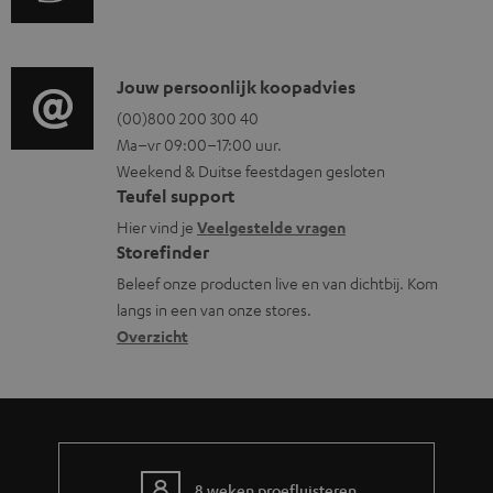
c
u
t
u
d
i
m
i
C
Jouw persoonlijk koopadvies
e
e
o
o
(00)800 200 300 40
i
n
Ma–vr 09:00–17:00 uur.
g
n
n
t
Weekend & Duitse feestdagen gesloten
l
t
f
Teufel support
e
o
a
o
Hier vind je
Veelgestelde vragen
n
s
c
Storefinder
r
s
t
Beleef onze producten live en van dichtbij. Kom
m
langs in een van onze stores.
a
i
a
Overzicht
r
n
t
y
f
i
o
e
r
m
8 weken proefluisteren