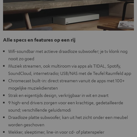
Alle specs en features op een rij
Wifi-soundbar met actieve draadloze subwoofer; je tv klonk nog
nooit zo goed
Muziek streamen, ook multiroom via apps als TIDAL, Spotify,
SoundCloud, internetradio; USB/NAS met de Teufel Raumfeld app
Chromecast built-in: direct streamen vanuit de apps met 100+
mogelijke muziekdiensten
Strak en eigentijds design, verkrijgbaar in wit en zwart
9 high-end drivers zorgen voor een krachtige, gedetailleerde
sound; verschillende geluidsmodi
Draadloze platte subwoofer, kan uit het zicht onder een meubel
worden geschoven
Wekker, sleeptimer, line-in voor cd- of platenspeler