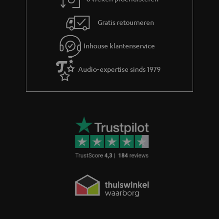
a
Gratis retourneren
t
i
Inhouse klantenservice
e
Audio-expertise sinds 1979