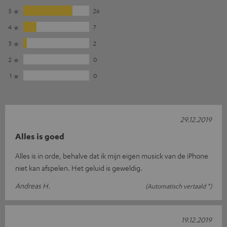
5
26
4
7
3
2
2
0
1
0
29.12.2019
Alles is goed
Alles is in orde, behalve dat ik mijn eigen musick van de iPhone
niet kan afspelen. Het geluid is geweldig.
Andreas H.
(Automatisch vertaald *)
19.12.2019