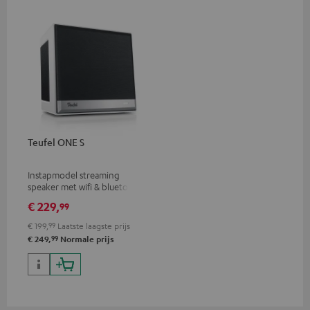
Teufel ONE S
Instapmodel streaming
speaker met wifi & bluetooth.
Altijd & overal.
€ 229,
99
€ 199,
99
Laatste laagste prijs
99
€ 249,
Normale prijs