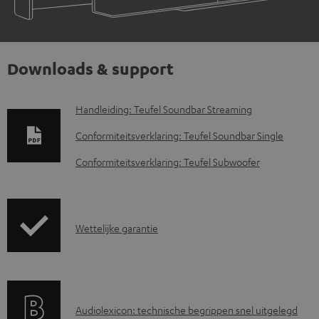
Downloads & support
D
Handleiding: Teufel Soundbar Streaming
o
Conformiteitsverklaring: Teufel Soundbar Single
w
Conformiteitsverklaring: Teufel Subwoofer
n
l
o
G
Wettelijke garantie
a
a
d
r
d
a
o
A
Audiolexicon: technische begrippen snel uitgelegd
n