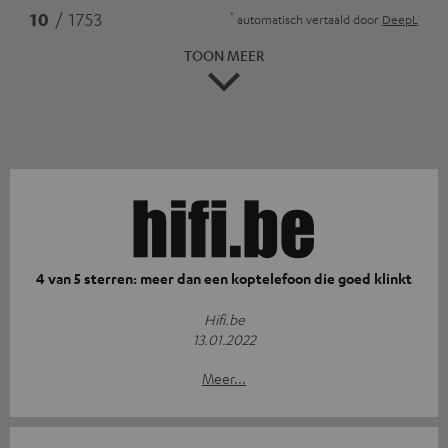
*
10
/ 1753
automatisch vertaald door
DeepL
TOON MEER
4 van 5 sterren: meer dan een koptelefoon die goed klinkt
Hifi.be
13.01.2022
Meer...