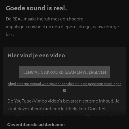
Goede sound is real.
De REAL maakt indruk met een hogere
impulsgetrouwheid en een diepere, droge, nauwkeurige
bas.
Hier vind je een video
EENMALIG AKKOORD GAAN EN WEERGEVEN
Altijd externe inhoud weergeven? Schakel dit in de gegevensinstellingen
in
De YouTube/Vimeo video's bevatten externe inhoud. Je
kunt deze inhoud met een klik bekijken. Door het
aanklikken accepteer je externe inhoud te zien krijgt.
Hierdoor kunnen persoonlijke gegevens worden
Geventileerde achterkamer