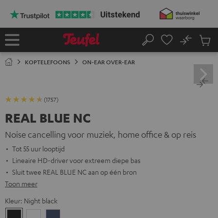
GA
NAAR
NHOUD
No
Ops
Home
Zoeken
Produ
winke
KOPTELEFOONS
ON-EAR OVER-EAR
(1757)
REAL BLUE NC
Noise cancelling voor muziek, home office & op reis
Tot 55 uur looptijd
Lineaire HD-driver voor extreem diepe bas
Sluit twee REAL BLUE NC aan op één bron
Toon meer
Kleur:
Night black
Night
Pearl
Steel