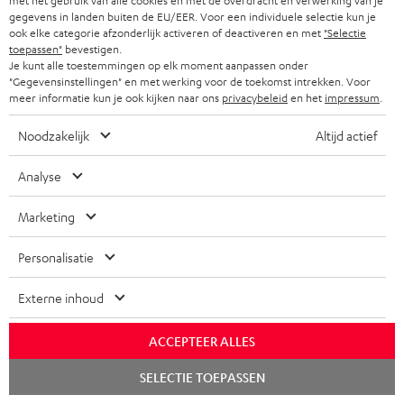
met het gebruik van alle cookies en met de overdracht en verwerking van je
d
g
gegevens in landen buiten de EU/EER. Voor een individuele selectie kun je
o
e
ook elke categorie afzonderlijk activeren of deactiveren en met
"Selectie
toepassen"
bevestigen.
c
.
Je kunt alle toestemmingen op elk moment aanpassen onder
G
Wettelijke garantie
"Gegevensinstellingen" en met werking voor de toekomst intrekken. Voor
u
p
meer informatie kun je ook kijken naar ons
privacybeleid
en het
impressum
.
a
m
r
r
Noodzakelijk
Altijd actief
e
o
a
n
d
Analyse
A
Audiolexicon: technische begrippen snel uitgelegd
n
t
u
u
t
Marketing
e
c
d
i
n
t
Personalisatie
i
C
Jouw persoonlijk koopadvies
e
.
o
o
(00)800 200 300 40
i
Externe inhoud
s
Ma–vr 09:00–17:00 uur.
g
n
n
u
Weekend & Duitse feestdagen gesloten
l
ACCEPTEER ALLES
t
f
Teufel support
p
o
a
o
Chat
SELECTIE TOEPASSEN
Hier vind je
Veelgestelde vragen
p
starten
s
c
Storefinder
r