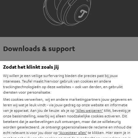
Downloads & support
D
Quick Start Guide: REAL BLUE NC
Zodat het klinkt zoals jij
o
Wij willen je een veilige surfervaring bieden die precies past bij jouw
Safety Booklet: REAL BLUE NC
interesses. Teufel maakt hiervoor gebruik van cookies en andere
w
trackingtechnologieën op deze websites – ook van derden, en gebruikt
Handleiding: REAL BLUE NC
diensten voor personalisatie.
n
Met cookies verwerken, wij en andere marketingpartners jouw gegevens en
Conformiteitsverklaring: REAL BLUE NC
l
leren wij wat je leuk vindt - via jouw gedrag op onze website en informatie
van je apparaat. Aan jou de keuze: als je op
"Alles weigeren"
klikt, bevestig je
o
onze basisinstelling, waarbij wij alleen noodzakelijke cookies activeren. Dit
a
p
betekent dat je aanbevelingen zult ontvangen, maar dat ze willekeurig
Teufel Go App - Apple App Store
worden geselecteerd. Je ontvangt gepersonaliseerde reclame en inhoud die
d
a
echt relevant is voor jou door op
"Accepteer alles"
te klikken. Hier stem je in
Teufel Go App - Google Play