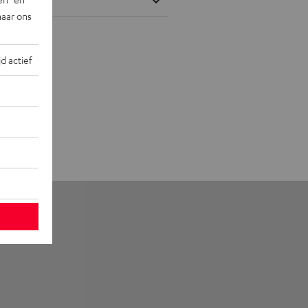
naar ons
jd actief