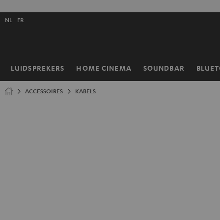
GA
NAAR
Selecteer
NHOUD
NL
FR
taal
store
LUIDSPREKERS
HOME CINEMA
SOUNDBAR
BLUE
Home
ACCESSOIRES
KABELS