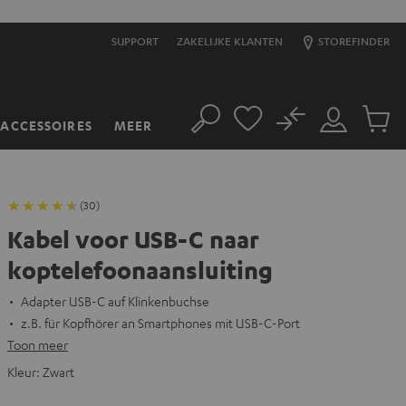
SUPPORT
ZAKELIJKE KLANTEN
STOREFINDER
No
ACCESSOIRES
MEER
Zoeken
Mijn
Produc
account
winkel
(30)
Kabel voor USB-C naar
koptelefoonaansluiting
Adapter USB-C auf Klinkenbuchse
z.B. für Kopfhörer an Smartphones mit USB-C-Port
Toon meer
Kleur:
Zwart