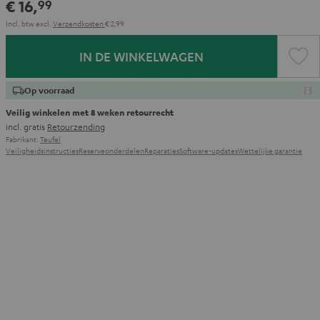
€ 16,
99
Incl. btw
excl.
Verzendkosten
€ 2,99
IN DE WINKELWAGEN
Op voorraad
Veilig winkelen met 8 weken retourrecht
incl. gratis
Retourzending
Fabrikant:
Teufel
Veiligheidsinstructies
Reserveonderdelen
Reparaties
Software-updates
Wettelijke garantie