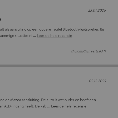
25.01.2026
e
ft als aanvulling op een oudere Teufel Bluetooth-luidspreker. Bij
sommige situaties ni
Lees de hele recensie
(Automatisch vertaald *)
02.12.2025
one en Mazda aansluiting. De auto is wat ouder en heeft een
een AUX-ingang heeft. De kab
Lees de hele recensie