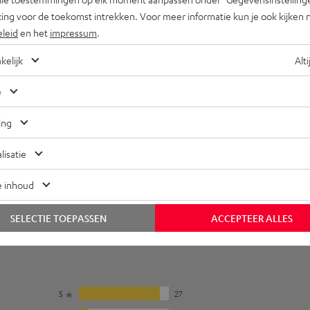
ansluitingen
ing voor de toekomst intrekken. Voor meer informatie kun je ook kijken 
eleid
en het
impressum
.
kelijk
Alti
e
ing
lisatie
e inhoud
SELECTIE TOEPASSEN
ACCEPTEER ALLES
5
27