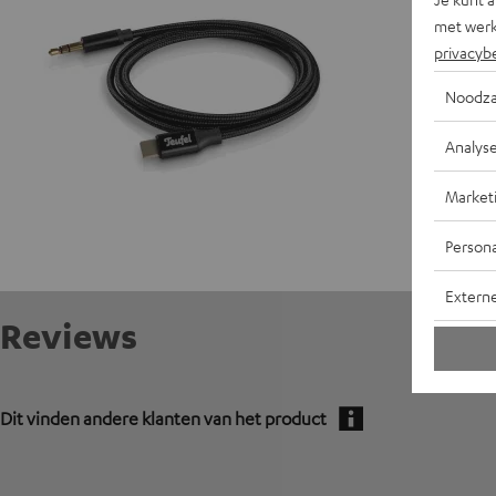
A
met werk
privacyb
Noodza
Analys
Market
Persona
Extern
Reviews
Dit vinden andere klanten van het product