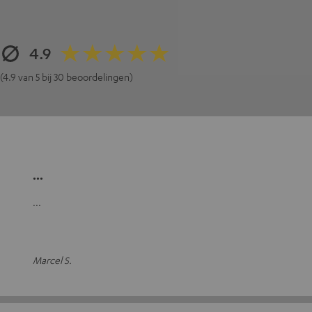
4.9
(4.9 van 5 bij 30 beoordelingen)
...
...
Marcel S.