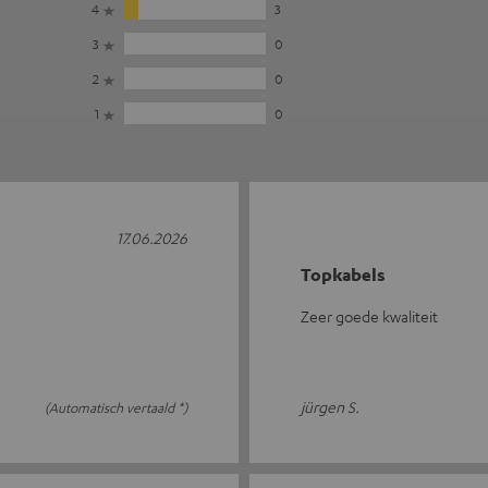
4
3
3
0
2
0
1
0
17.06.2026
Topkabels
Zeer goede kwaliteit
jürgen S.
(Automatisch vertaald *)