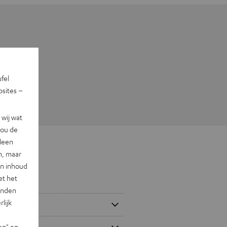
ufel
sites –
wij wat
jou de
lleen
n, maar
en inhoud
et het
landen
lijk
en" en