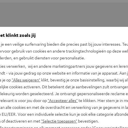
t klinkt zoals jij
n je een veilige surfervaring bieden die precies past bij jouw interesses. Te
ervoor gebruik van cookies en andere trackingtechnologieën op deze web
erden, en gebruikt diensten voor personalisatie.
ies verwerken, wij en andere marketingpartners jouw gegevens en leren 
indt - via jouw gedrag op onze website en informatie van je apparaat. Aan 
s je op
"Alles weigeren"
klikt, bevestig je onze basisinstelling, waarbij wij a
lijke cookies activeren. Dit betekent dat je aanbevelingen zult ontvange
illekeurig worden geselecteerd. Je ontvangt gepersonaliseerde reclame 
oor USB-C naar koptelefoonaansluiting
relevant is voor jou door op
"Accepteer alles"
te klikken. Hier stem je in m
van alle cookies en met de overdracht en verwerking van je gegevens in 
 EU/EER. Voor een individuele selectie kun je ook elke categorie afzonder
abel
n of deactiveren en met
"Selectie toepassen"
bevestigen.
alle toestemmingen op elk moment aanpassen onder "Gegevensinstelling