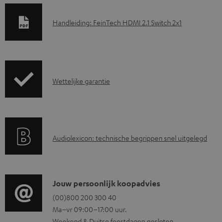
D
Handleiding: FeinTech HDMI 2.1 Switch 2x1
o
w
n
G
l
Wettelijke garantie
a
o
r
a
a
d
A
Audiolexicon: technische begrippen snel uitgelegd
n
d
u
t
o
d
i
c
i
C
Jouw persoonlijk koopadvies
e
u
o
o
(00)800 200 300 40
i
m
Ma–vr 09:00–17:00 uur.
g
n
n
e
Weekend & Duitse feestdagen gesloten