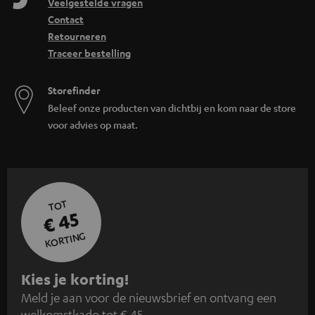
Veelgestelde vragen
Contact
Retourneren
Traceer bestelling
Storefinder
Beleef onze producten van dichtbij en kom naar de store
voor advies op maat.
TOT
€ 45
KORTING
A
Kies je korting!
Meld je aan voor de nieuwsbrief en ontvang een
a
welkomstkado tot € 45