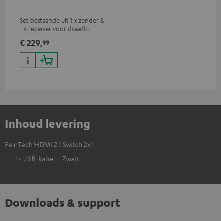
Set bestaande uit 1 x zender &
1 x receiver voor draadloze
HDMI signaaloverdracht
€ 229,
99
(audio/video) tot 30 meter
(zichtlijn)
Inhoud levering
FeinTech HDMI 2.1 Switch 2x1
1 × USB-kabel – Zwart
Downloads & support