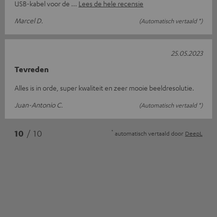
USB-kabel voor de
Lees de hele recensie
Marcel D.
(Automatisch vertaald *)
25.05.2023
Tevreden
Alles is in orde, super kwaliteit en zeer mooie beeldresolutie.
Juan-Antonio C.
(Automatisch vertaald *)
*
10
/ 10
automatisch vertaald door
DeepL