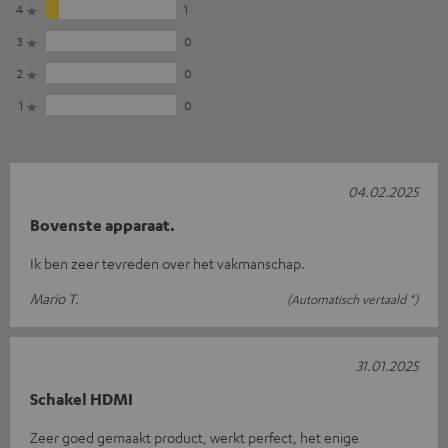
4
1
3
0
2
0
1
0
04.02.2025
Bovenste apparaat.
Ik ben zeer tevreden over het vakmanschap.
Mario T.
(Automatisch vertaald *)
31.01.2025
Schakel HDMI
Zeer goed gemaakt product, werkt perfect, het enige