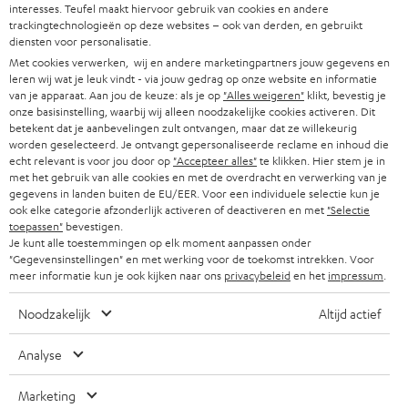
w
interesses. Teufel maakt hiervoor gebruik van cookies en andere
HIFI-SPEAKERS
PERS & MARKETING
trackingtechnologieën op deze websites – ook van derden, en gebruikt
s
diensten voor personalisatie.
OOSTENRIJK
SMART HOME
b
Met cookies verwerken, wij en andere marketingpartners jouw gegevens en
B2B
leren wij wat je leuk vindt - via jouw gedrag op onze website en informatie
r
ZWITSERLAND
BLUETOOTH
van je apparaat. Aan jou de keuze: als je op
"Alles weigeren"
klikt, bevestig je
PARTNERPROGRAMMA
onze basisinstelling, waarbij wij alleen noodzakelijke cookies activeren. Dit
i
betekent dat je aanbevelingen zult ontvangen, maar dat ze willekeurig
KOPTELEFOONS
e
worden geselecteerd. Je ontvangt gepersonaliseerde reclame en inhoud die
NEDERLAND
BLOG
echt relevant is voor jou door op
"Accepteer alles"
te klikken. Hier stem je in
f
BLUETOOTH KOPTELEFOONS
met het gebruik van alle cookies en met de overdracht en verwerking van je
NEWSLETTER
gegevens in landen buiten de EU/EER. Voor een individuele selectie kun je
BELGIË
ook elke categorie afzonderlijk activeren of deactiveren en met
"Selectie
COMPLETE SETS
STORES
toepassen"
bevestigen.
Je kunt alle toestemmingen op elk moment aanpassen onder
FRANKRIJK
SPEAKERS
"Gegevensinstellingen" en met werking voor de toekomst intrekken. Voor
TEUFEL VOORDELEN
meer informatie kun je ook kijken naar ons
privacybeleid
en het
impressum
.
POLEN
ULTIMA
TEUFEL STORY
Noodzakelijk
Altijd actief
IN-EAR
SPANJE
MANAGEMENT
Analyse
'Kennelijke' (typ)fouten voorbehouden. De op de foto's afgebeelde
FANSHOP
DUURZAAMHEID
accessoires zijn niet bij de levering inbegrepen. Eventuele
ITALIË
Marketing