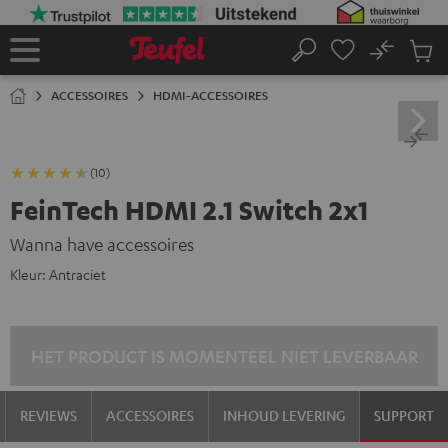
GA
NAAR
NHOUD
No
Ops
Home
Zoeken
Produ
winke
ACCESSOIRES
HDMI-ACCESSOIRES
(10)
FeinTech HDMI 2.1 Switch 2x1
Wanna have accessoires
Kleur:
Antraciet
HET PRODUCT IS MOMENTEEL NIET LEVERBAAR
REVIEWS
ACCESSOIRES
INHOUD LEVERING
SUPPORT