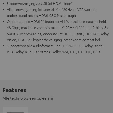
Stroomverzorging via USB (of HDMI-bron)
Alle nieuwe gaming features als 4K, 120Hz en VRR worden
ondersteund net als HDMI-CEC Passthrough
Ondersteunde HDMI 2.1 features: ALLM, maximale datasnelheid
48 Gbps, maximale vodeoformaat 4K 120Hz YUV 4:4:4 12-bit of 8K
60Hz YUV 4:2:0 12-bit, ondersteunt HDR, HDR10, HDR10+, Dolby
Vision, HDCP 2.3 kopieerbeveiliging, omgekeerd compatibel
Supportvoor alle audioformate, incl. LPCM2.0–7.1, Dolby Digital
Plus, Dolby TrueHD / Atmos, Dolby MAT, DTS, DTS-HD, DSD
Features
Alle technologieën op een rij