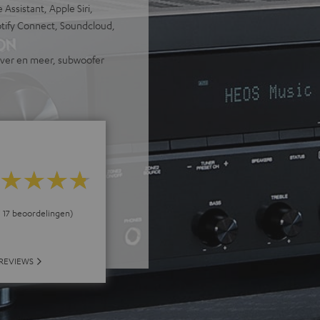
Assistant, Apple Siri,
otify Connect, Soundcloud,
eiver en meer, subwoofer
ij 17 beoordelingen)
 REVIEWS