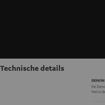
Technische details
DENON 
De Deno
Het is d