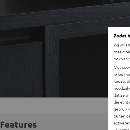
Zodat he
Wij wille
maakt hi
ook van d
Met cook
je leuk v
keuze: al
noodzake
dat ze w
die echt 
gebruik 
buiten de
Features
activere
Je kunt 