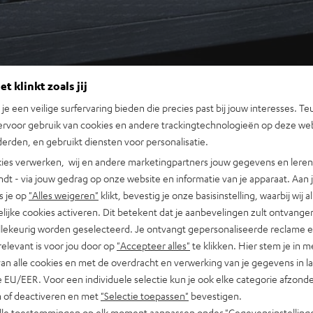
t klinkt zoals jij
n je een veilige surfervaring bieden die precies past bij jouw interesses. Te
ervoor gebruik van cookies en andere trackingtechnologieën op deze web
erden, en gebruikt diensten voor personalisatie.
ies verwerken, wij en andere marketingpartners jouw gegevens en leren 
indt - via jouw gedrag op onze website en informatie van je apparaat. Aan 
s je op
"Alles weigeren"
klikt, bevestig je onze basisinstelling, waarbij wij a
lijke cookies activeren. Dit betekent dat je aanbevelingen zult ontvange
illekeurig worden geselecteerd. Je ontvangt gepersonaliseerde reclame 
relevant is voor jou door op
"Accepteer alles"
te klikken. Hier stem je in m
van alle cookies en met de overdracht en verwerking van je gegevens in 
 EU/EER. Voor een individuele selectie kun je ook elke categorie afzonder
n of deactiveren en met
"Selectie toepassen"
bevestigen.
alle toestemmingen op elk moment aanpassen onder "Gegevensinstelling