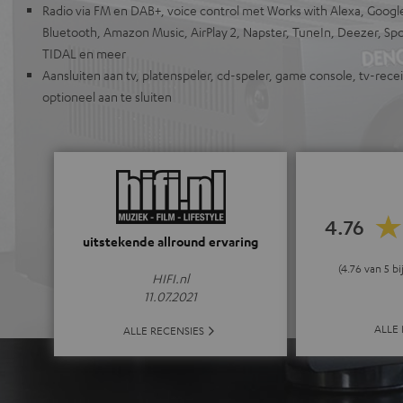
Radio via FM en DAB+, voice control met Works with Alexa, Google 
Bluetooth, Amazon Music, AirPlay 2, Napster, TuneIn, Deezer, Sp
TIDAL en meer
Aansluiten aan tv, platenspeler, cd-speler, game console, tv-rec
optioneel aan te sluiten
4.76
uitstekende allround ervaring
(4.76 van 5 b
HIFI.nl
11.07.2021
ALLE
ALLE RECENSIES