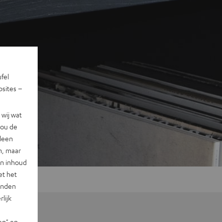
ufel
sites –
wij wat
jou de
lleen
n, maar
en inhoud
et het
landen
lijk
en" en