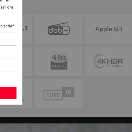
naar ons
jd actief