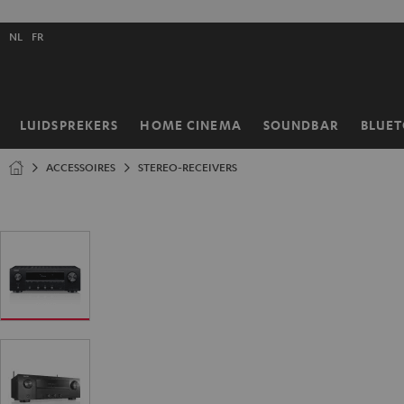
GA
NAAR
Selecteer
NHOUD
NL
FR
taal
store
LUIDSPREKERS
HOME CINEMA
SOUNDBAR
BLUE
Home
ACCESSOIRES
STEREO-RECEIVERS