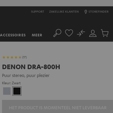
SUPPORT
ZAKELIJKE KLANTEN
STOREFINDER
No
ACCESSOIRES
MEER
Zoeken
Mijn
Produc
account
winkel
(17)
DENON DRA-800H
Puur stereo, puur plezier
Kleur:
Zwart
Premium
Zwart
zilver
HET PRODUCT IS MOMENTEEL NIET LEVERBAAR