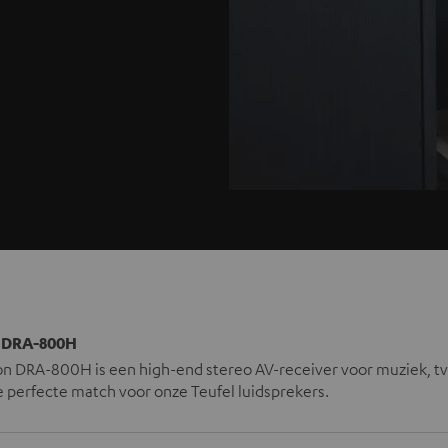
DRA-800H
n DRA-800H is een high-end stereo AV-receiver voor muziek, tv
e perfecte match voor onze Teufel luidsprekers.