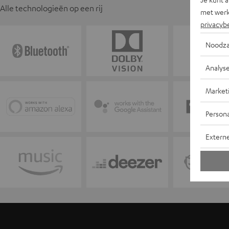
Alle technologieën op een rij
met werk
privacyb
Noodza
Analys
Market
Persona
Extern