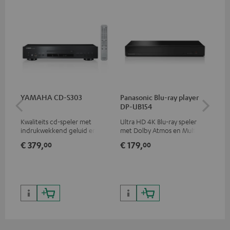
YAMAHA CD-S303
Panasonic Blu-ray player
Hi
DP-UB154
me
Kwaliteits cd-speler met
Ultra HD 4K Blu-ray speler
Hi
indrukwekkend geluid en
met Dolby Atmos en Multi
ond
hoogwaardige afwerking
HDR-ondersteuning,
sta
€ 379,
€ 179,
€ 
00
00
waaronder HDR10+ voor
4K
superieure beeldkwaliteit met
levensecht contrast en
kleuren