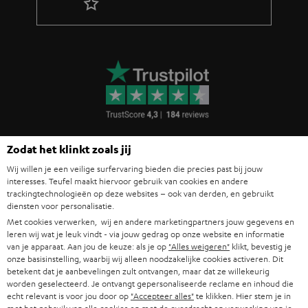
Zodat het klinkt zoals jij
Wij willen je een veilige surfervaring bieden die precies past bij jouw
interesses. Teufel maakt hiervoor gebruik van cookies en andere
trackingtechnologieën op deze websites – ook van derden, en gebruikt
diensten voor personalisatie.
Met cookies verwerken, wij en andere marketingpartners jouw gegevens en
leren wij wat je leuk vindt - via jouw gedrag op onze website en informatie
Teufel blog
van je apparaat. Aan jou de keuze: als je op
"Alles weigeren"
klikt, bevestig je
onze basisinstelling, waarbij wij alleen noodzakelijke cookies activeren. Dit
Audiotechnologieën, hifi-trends, tips & tricks
betekent dat je aanbevelingen zult ontvangen, maar dat ze willekeurig
worden geselecteerd. Je ontvangt gepersonaliseerde reclame en inhoud die
Teufel Support
echt relevant is voor jou door op
"Accepteer alles"
te klikken. Hier stem je in