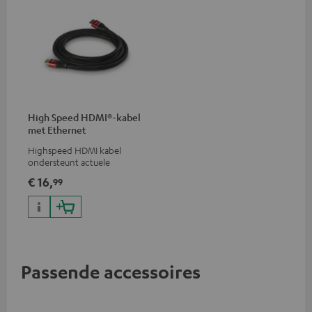
High Speed HDMI®-kabel
met Ethernet
Highspeed HDMI kabel
ondersteunt actuele
standaards zoals 4K 50/60p en
€ 16,
99
4K 3D
Passende accessoires