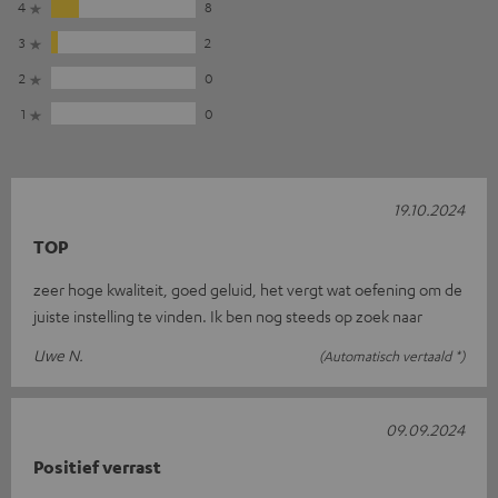
4
8
3
2
2
0
1
0
19.10.2024
TOP
zeer hoge kwaliteit, goed geluid, het vergt wat oefening om de
juiste instelling te vinden. Ik ben nog steeds op zoek naar
Uwe N.
(Automatisch vertaald *)
09.09.2024
Positief verrast