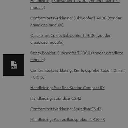
D
Handleiding: Subwoofer T 4000 (zonder draadloze
module)
o
w
Conformiteitsverklaring: Subwoofer T 4000 (zonder
draadloze module)
n
l
Quick Start Guide: Subwoofer T 4000 (zonder
draadloze module)
o
a
Safety Booklet: Subwoofer T 4000 (zonder draadloze
d
module)
d
Conformiteitsverklaring: 15m luidsprekerkabel 1.0mm²
o
- C1015S
c
Handleiding: Paar RearStation Compact RX
u
Handleiding: Soundbar CS 42
m
Conformiteitsverklaring: Soundbar CS 42
e
Handleiding: Paar zuilluidsprekers L 430 FR
n