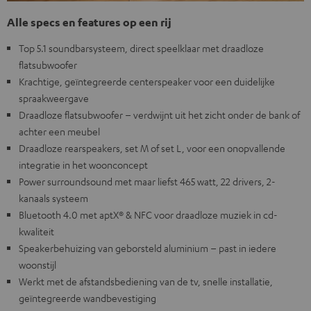
Alle specs en features op een rij
Top 5.1 soundbarsysteem, direct speelklaar met draadloze
flatsubwoofer
Krachtige, geïntegreerde centerspeaker voor een duidelijke
spraakweergave
Draadloze flatsubwoofer – verdwijnt uit het zicht onder de bank of
achter een meubel
Draadloze rearspeakers, set M of set L, voor een onopvallende
integratie in het woonconcept
Power surroundsound met maar liefst 465 watt, 22 drivers, 2-
kanaals systeem
Bluetooth 4.0 met aptX® & NFC voor draadloze muziek in cd-
kwaliteit
Speakerbehuizing van geborsteld aluminium – past in iedere
woonstijl
Werkt met de afstandsbediening van de tv, snelle installatie,
geïntegreerde wandbevestiging