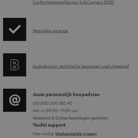
t
Conformiteitsverklaring: SubConnect MOD
e
n
G
Wettelijke garantie
a
r
a
A
Audiolexicon: technische begrippen snel uitgelegd
n
u
t
d
i
i
C
Jouw persoonlijk koopadvies
e
o
o
(00)800 200 300 40
i
Ma–vr 09:00–17:00 uur.
g
n
n
Weekend & Duitse feestdagen gesloten
l
t
f
Teufel support
o
a
o
Hier vind je
Veelgestelde vragen