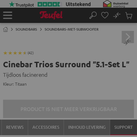
GA
NAAR
NHOUD
No
Ops
Home
Zoeken
Produ
winke
SOUNDBARS
SOUNDBARS-MET-SUBWOOFER
(42)
Cinebar Trios Surround "5.1-Set L"
Tijdloos facinerend
Kleur:
Titaan
PRODUCT IS NIET MEER VERKRIJGBAAR
REVIEWS
ACCESSOIRES
INHOUD LEVERING
SUPPORT