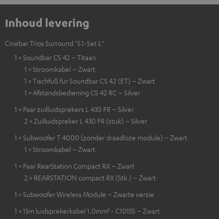
Inhoud levering
Cinebar Trios Surround "5.1-Set L"
1 × Soundbar CS 42 – Titaan
1 × Stroomkabel – Zwart
1 × Tischfuß für Soundbar CS 42 (ET) – Zwart
1 × Afstandsbediening CS 42 RC – Silver
1 × Paar zuilluidsprekers L 430 FR – Silver
2 × Zuilluidspreker L 430 FR (stuk) – Silver
1 × Subwoofer T 4000 (zonder draadloze module) – Zwart
1 × Stroomkabel – Zwart
1 × Paar RearStation Compact RX – Zwart
2 × REARSTATION compact RX (Stk.) – Zwart
1 × Subwoofer Wireless Module – Zwarte versie
1 × 15m luidsprekerkabel 1.0mm² - C1015S – Zwart