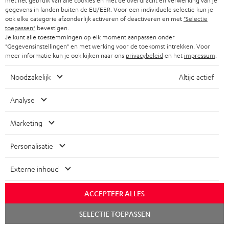
met het gebruik van alle cookies en met de overdracht en verwerking van je
Veelgestelde vragen
gegevens in landen buiten de EU/EER. Voor een individuele selectie kun je
Contact
ook elke categorie afzonderlijk activeren of deactiveren en met
"Selectie
toepassen"
bevestigen.
Retourneren
Je kunt alle toestemmingen op elk moment aanpassen onder
Traceer bestelling
"Gegevensinstellingen" en met werking voor de toekomst intrekken. Voor
meer informatie kun je ook kijken naar ons
privacybeleid
en het
impressum
.
Storefinder
Noodzakelijk
Altijd actief
Beleef onze producten van dichtbij en kom naar de store
voor advies op maat.
Analyse
Marketing
Personalisatie
TOT
€ 45
Externe inhoud
KORTING
ACCEPTEER ALLES
A
Kies je korting!
Chat
SELECTIE TOEPASSEN
Meld je aan voor de nieuwsbrief en ontvang een
a
starten