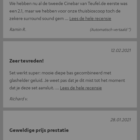
We hebben nu al de tweede Cinebar van Teufel.de eerste was
een 2.1, maar we hebben voor onze thuisbioscoop toch de
zekere surround sound gem
Lees de hele recensie
Ramin R.
(Automatisch vertaald *)
12.02.2021
Zeer tevreden!
Set werkt super: mooie diepe bas gecombineerd met
glashelder geluid. Je weet pas dat je dit mist tot het moment
dat je deze set aansluit.
Lees de hele recensie
Richard v.
28.01.2021
Geweldige prijs prestatie