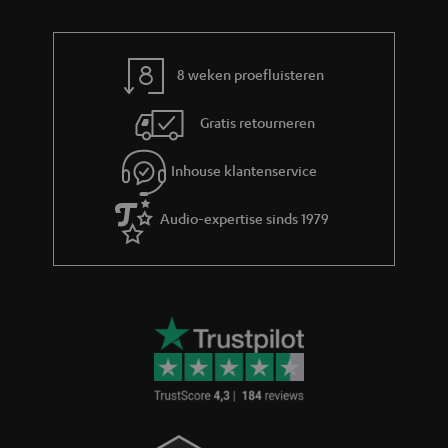
o
e
r
m
8 weken proefluisteren
a
Gratis retourneren
t
i
Inhouse klantenservice
e
Audio-expertise sinds 1979