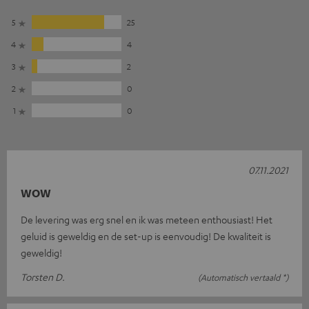
5
25
4
4
3
2
2
0
1
0
07.11.2021
WOW
De levering was erg snel en ik was meteen enthousiast! Het
geluid is geweldig en de set-up is eenvoudig! De kwaliteit is
geweldig!
Torsten D.
(Automatisch vertaald *)