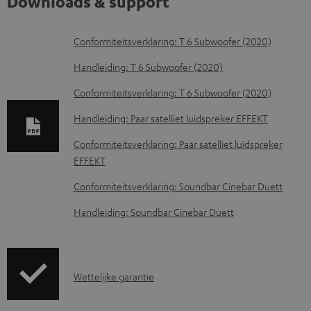
Downloads & support
D
Conformiteitsverklaring: T 6 Subwoofer (2020)
o
Handleiding: T 6 Subwoofer (2020)
w
Conformiteitsverklaring: T 6 Subwoofer (2020)
n
Handleiding: Paar satelliet luidspreker EFFEKT
l
o
Conformiteitsverklaring: Paar satelliet luidspreker
EFFEKT
a
d
Conformiteitsverklaring: Soundbar Cinebar Duett
d
Handleiding: Soundbar Cinebar Duett
o
c
u
G
Wettelijke garantie
m
a