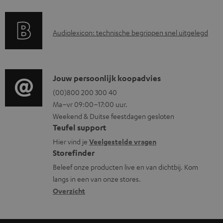
e
r
n
a
t
A
Audiolexicon: technische begrippen snel uitgelegd
n
e
u
t
n
d
i
i
C
Jouw persoonlijk koopadvies
e
o
o
(00)800 200 300 40
i
Ma–vr 09:00–17:00 uur.
g
n
n
Weekend & Duitse feestdagen gesloten
l
t
f
Teufel support
o
a
o
Hier vind je
Veelgestelde vragen
s
c
Storefinder
r
s
t
Beleef onze producten live en van dichtbij. Kom
m
langs in een van onze stores.
a
i
a
Overzicht
r
n
t
y
f
i