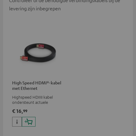
Controleer of de benodigde verbindingskabels bij de
levering zijn inbegrepen
High Speed HDMI®-kabel
met Ethernet
Highspeed HDMI kabel
ondersteunt actuele
standaards zoals 4K 50/60p en
€ 16,
99
4K 3D