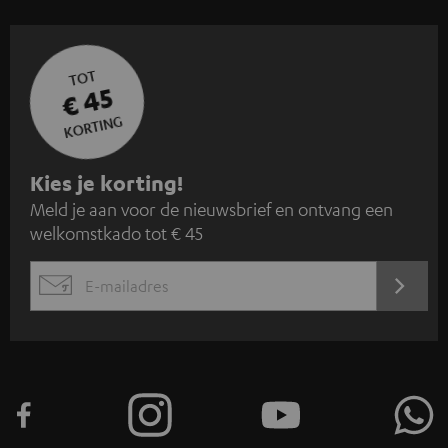
TOT
€ 45
KORTING
A
Kies je korting!
Meld je aan voor de nieuwsbrief en ontvang een
a
welkomstkado tot € 45
n
m
AANM
EMAIL
e
WIDGET
l
d
e
n