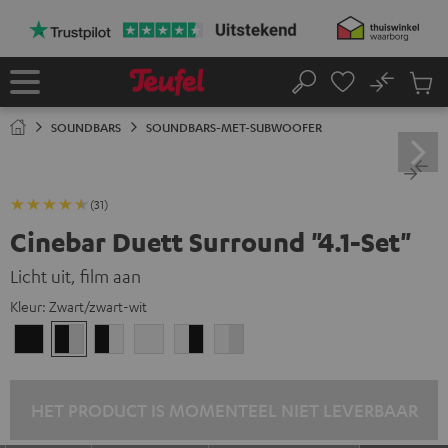
GA
NAAR
NHOUD
No
Ops
Home
Zoeken
Produ
winke
SOUNDBARS
SOUNDBARS-MET-SUBWOOFER
(31)
Cinebar Duett Surround "4.1-Set"
Licht uit, film aan
Kleur:
Zwart/zwart-wit
Zwart
Zwart/zwart-
Zwart/wit
Wit
Wit/zwart
Wit/zwart-
wit
wit
HET PRODUCT IS MOMENTEEL NIET LEVERBAAR