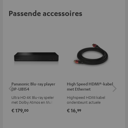
Passende accessoires
Panasonic Blu-ray player
High Speed HDMI®-kabel
Opt
DP-UB154
met Ethernet
- 
Ultra HD 4K Blu-ray speler
Highspeed HDMI kabel
Ver
met Dolby Atmos en Multi
ondersteunt actuele
opt
HDR-ondersteuning,
standaards zoals 4K 50/60p en
min
€ 179,
€ 16,
€ 
00
99
waaronder HDR10+ voor
4K 3D
superieure beeldkwaliteit met
levensecht contrast en
kleuren