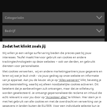
v
o
o
Categorieën
r
HOME CINEMA SPEAKERS
n
Bedrijf
i
COMPLETE SYSTEMEN
SUPPORT
e
Teufel online shops
Zodat het klinkt zoals jij
SOUNDBARS
u
CARRIÈRE
Wij willen je een veilige surfervaring bieden die precies past bij jouw
DUITSLAND
interesses. Teufel maakt hiervoor gebruik van cookies en andere
w
HIFI-SPEAKERS
trackingtechnologieën op deze websites – ook van derden, en gebruikt
PERS & MARKETING
s
diensten voor personalisatie.
OOSTENRIJK
SMART HOME
Met cookies verwerken, wij en andere marketingpartners jouw gegevens en
b
B2B
leren wij wat je leuk vindt - via jouw gedrag op onze website en informatie
r
van je apparaat. Aan jou de keuze: als je op
"Alles weigeren"
klikt, bevestig je
ZWITSERLAND
BLUETOOTH
PARTNERPROGRAMMA
onze basisinstelling, waarbij wij alleen noodzakelijke cookies activeren. Dit
i
betekent dat je aanbevelingen zult ontvangen, maar dat ze willekeurig
KOPTELEFOONS
worden geselecteerd. Je ontvangt gepersonaliseerde reclame en inhoud die
e
NEDERLAND
BLOG
echt relevant is voor jou door op
"Accepteer alles"
te klikken. Hier stem je in
f
met het gebruik van alle cookies en met de overdracht en verwerking van je
BLUETOOTH KOPTELEFOONS
NEWSLETTER
gegevens in landen buiten de EU/EER. Voor een individuele selectie kun je
BELGIË