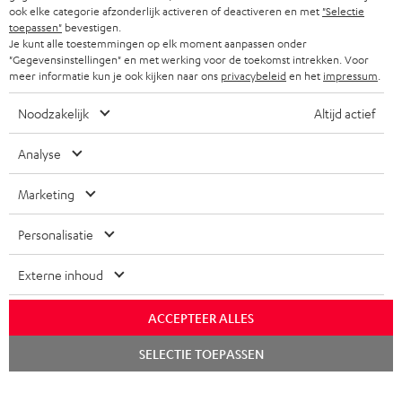
ook elke categorie afzonderlijk activeren of deactiveren en met
"Selectie
COMPLETE SETS
toepassen"
bevestigen.
STORES
Je kunt alle toestemmingen op elk moment aanpassen onder
FRANKRIJK
"Gegevensinstellingen" en met werking voor de toekomst intrekken. Voor
SPEAKERS
TEUFEL VOORDELEN
meer informatie kun je ook kijken naar ons
privacybeleid
en het
impressum
.
POLEN
ULTIMA
TEUFEL STORY
Noodzakelijk
Altijd actief
IN-EAR
SPANJE
MANAGEMENT
Analyse
'Kennelijke' (typ)fouten voorbehouden. De op de foto's afgebeelde
FANSHOP
DUURZAAMHEID
Marketing
accessoires zijn niet bij de levering inbegrepen. Eventuele
ITALIË
verwijderingskosten voor batterijen zijn bij de prijs inbegrepen.
NIEUWKOMERS
NORMEN EN WAARDES
Personalisatie
USA
©2026 Lautsprecher Teufel GmbH - All rights reserved.
KADOBON
Externe inhoud
Disclaimer
Algemene voorwaarden
Privacybeleid
ANDERE LANDEN
TOEGANKELIJK
Instellingen privacybeleid
EU Data Act
hier de overeenkomst herroepen
ACCEPTEER ALLES
Chat
SELECTIE TOEPASSEN
starten