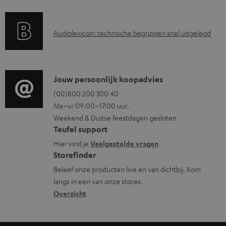
e
r
n
a
t
A
Audiolexicon: technische begrippen snel uitgelegd
n
e
u
t
n
d
i
i
C
Jouw persoonlijk koopadvies
e
o
o
(00)800 200 300 40
i
Ma–vr 09:00–17:00 uur.
g
n
n
Weekend & Duitse feestdagen gesloten
l
t
f
Teufel support
o
a
o
Hier vind je
Veelgestelde vragen
s
c
Storefinder
r
s
t
Beleef onze producten live en van dichtbij. Kom
m
langs in een van onze stores.
a
i
a
Overzicht
r
n
t
y
f
i