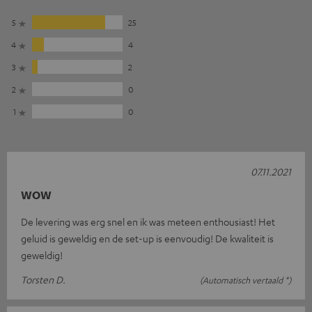
5
25
4
4
3
2
2
0
1
0
07.11.2021
WOW
De levering was erg snel en ik was meteen enthousiast! Het
geluid is geweldig en de set-up is eenvoudig! De kwaliteit is
geweldig!
Torsten D.
(Automatisch vertaald *)