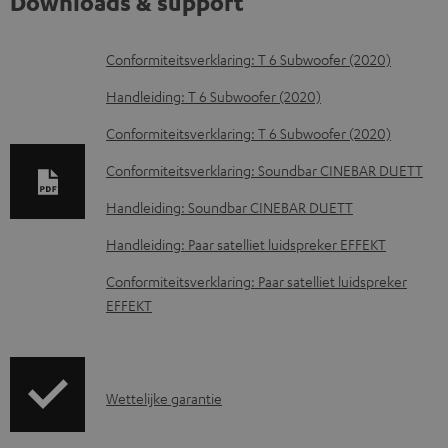
Downloads & support
D
Conformiteitsverklaring: T 6 Subwoofer (2020)
o
Handleiding: T 6 Subwoofer (2020)
w
Conformiteitsverklaring: T 6 Subwoofer (2020)
n
Conformiteitsverklaring: Soundbar CINEBAR DUETT
l
o
Handleiding: Soundbar CINEBAR DUETT
a
Handleiding: Paar satelliet luidspreker EFFEKT
d
Conformiteitsverklaring: Paar satelliet luidspreker
d
EFFEKT
o
c
u
G
Wettelijke garantie
m
a