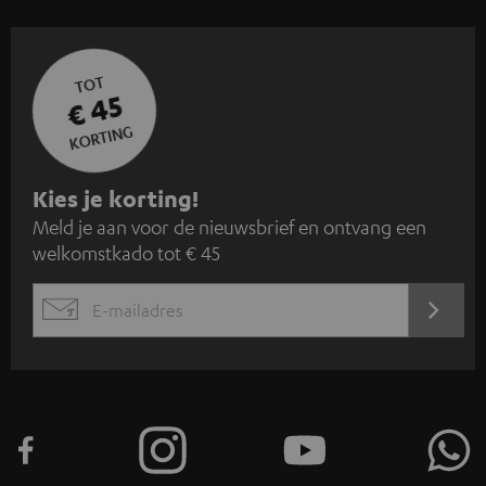
TOT
€ 45
KORTING
A
Kies je korting!
Meld je aan voor de nieuwsbrief en ontvang een
a
welkomstkado tot € 45
n
m
AANM
EMAIL
e
WIDGET
l
d
e
n