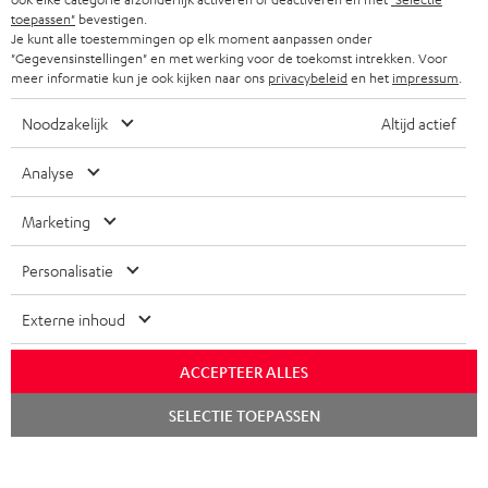
toepassen"
bevestigen.
COMPLETE SETS
STORES
Je kunt alle toestemmingen op elk moment aanpassen onder
"Gegevensinstellingen" en met werking voor de toekomst intrekken. Voor
FRANKRIJK
SPEAKERS
meer informatie kun je ook kijken naar ons
privacybeleid
en het
impressum
.
TEUFEL VOORDELEN
POLEN
ULTIMA
Noodzakelijk
Altijd actief
TEUFEL STORY
IN-EAR
Analyse
SPANJE
MANAGEMENT
'Kennelijke' (typ)fouten voorbehouden. De op de foto's afgebeelde
FANSHOP
Marketing
DUURZAAMHEID
accessoires zijn niet bij de levering inbegrepen. Eventuele
ITALIË
verwijderingskosten voor batterijen zijn bij de prijs inbegrepen.
NIEUWKOMERS
Personalisatie
NORMEN EN WAARDES
USA
©2026 Lautsprecher Teufel GmbH - All rights reserved.
Externe inhoud
KADOBON
Disclaimer
Algemene voorwaarden
Privacybeleid
ANDERE LANDEN
ACCEPTEER ALLES
TOEGANKELIJK
Instellingen privacybeleid
EU Data Act
hier de overeenkomst herroepen
Chat
SELECTIE TOEPASSEN
starten