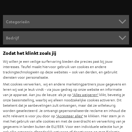
v
o
o
Categorieën
r
HOME CINEMA SPEAKERS
n
Bedrijf
i
COMPLETE SYSTEMEN
SUPPORT
Zodat het klinkt zoals jij
e
Teufel online shops
SOUNDBARS
Wij willen je een veilige surfervaring bieden die precies past bij jouw
u
CARRIÈRE
interesses. Teufel maakt hiervoor gebruik van cookies en andere
DUITSLAND
w
trackingtechnologieën op deze websites – ook van derden, en gebruikt
HIFI-SPEAKERS
PERS & MARKETING
diensten voor personalisatie.
s
OOSTENRIJK
Met cookies verwerken, wij en andere marketingpartners jouw gegevens en
SMART HOME
b
leren wij wat je leuk vindt - via jouw gedrag op onze website en informatie
B2B
van je apparaat. Aan jou de keuze: als je op
"Alles weigeren"
klikt, bevestig je
r
ZWITSERLAND
BLUETOOTH
onze basisinstelling, waarbij wij alleen noodzakelijke cookies activeren. Dit
PARTNERPROGRAMMA
betekent dat je aanbevelingen zult ontvangen, maar dat ze willekeurig
i
worden geselecteerd. Je ontvangt gepersonaliseerde reclame en inhoud die
KOPTELEFOONS
e
NEDERLAND
echt relevant is voor jou door op
"Accepteer alles"
te klikken. Hier stem je in
BLOG
met het gebruik van alle cookies en met de overdracht en verwerking van je
f
BLUETOOTH KOPTELEFOONS
gegevens in landen buiten de EU/EER. Voor een individuele selectie kun je
NEWSLETTER
ook elke categorie afzonderlijk activeren of deactiveren en met
"Selectie
BELGIË