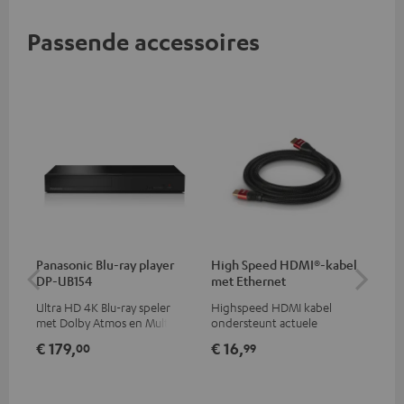
Passende accessoires
Panasonic Blu-ray player
High Speed HDMI®-kabel
Opt
DP-UB154
met Ethernet
- 
Ultra HD 4K Blu-ray speler
Highspeed HDMI kabel
Ver
met Dolby Atmos en Multi
ondersteunt actuele
opt
HDR-ondersteuning,
standaards zoals 4K 50/60p en
min
€ 179,
€ 16,
€ 
00
99
waaronder HDR10+ voor
4K 3D
superieure beeldkwaliteit met
levensecht contrast en
kleuren