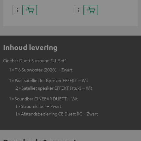
Inhoud levering
Cinebar Duett Surround "4.1-Set"
1 × T 6 Subwoofer (2020) – Zwart
1 × Paar satelliet luidspreker EFFEKT – Wit
2 × Satelliet speaker EFFEKT (stuk) – Wit
1 × Soundbar CINEBAR DUETT – Wit
1 × Stroomkabel – Zwart
1 × Afstandsbediening CB Duett RC – Zwart