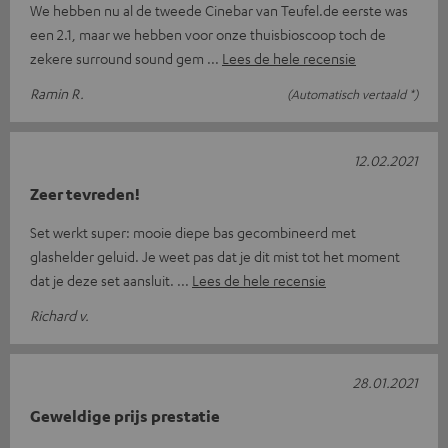
We hebben nu al de tweede Cinebar van Teufel.de eerste was
een 2.1, maar we hebben voor onze thuisbioscoop toch de
zekere surround sound gem
Lees de hele recensie
Ramin R.
(Automatisch vertaald *)
12.02.2021
Zeer tevreden!
Set werkt super: mooie diepe bas gecombineerd met
glashelder geluid. Je weet pas dat je dit mist tot het moment
dat je deze set aansluit.
Lees de hele recensie
Richard v.
28.01.2021
Geweldige prijs prestatie