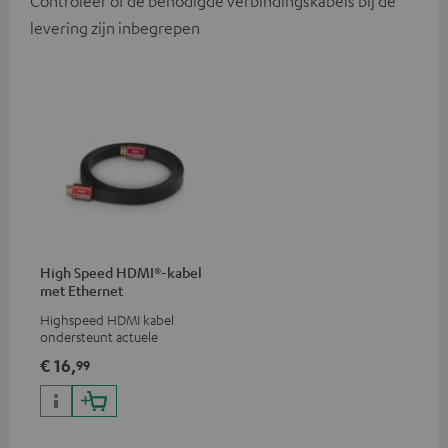
Controleer of de benodigde verbindingskabels bij de
levering zijn inbegrepen
High Speed HDMI®-kabel
met Ethernet
Highspeed HDMI kabel
ondersteunt actuele
standaards zoals 4K 50/60p en
€ 16,
99
4K 3D