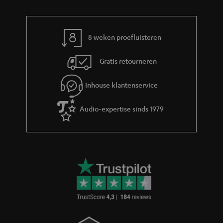
o
e
r
m
8 weken proefluisteren
a
Gratis retourneren
t
i
Inhouse klantenservice
e
Audio-expertise sinds 1979