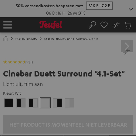
GA
NAAR
NHOUD
No
Ops
Home
Zoeken
Produ
winke
SOUNDBARS
SOUNDBARS-MET-SUBWOOFER
(31)
Cinebar Duett Surround "4.1-Set"
Licht uit, film aan
Kleur:
Wit
Zwart
Zwart/zwart-
Zwart/wit
Wit
Wit/zwart
Wit/zwart-
wit
wit
HET PRODUCT IS MOMENTEEL NIET LEVERBAAR