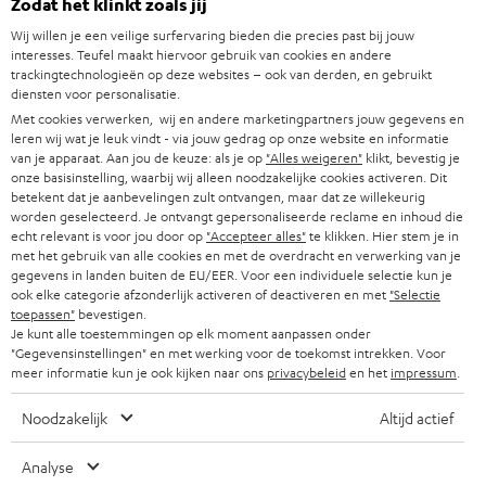
Zodat het klinkt zoals jij
SOUNDBARS
u
CARRIÈRE
Wij willen je een veilige surfervaring bieden die precies past bij jouw
DUITSLAND
w
interesses. Teufel maakt hiervoor gebruik van cookies en andere
HIFI-SPEAKERS
PERS & MARKETING
trackingtechnologieën op deze websites – ook van derden, en gebruikt
s
diensten voor personalisatie.
OOSTENRIJK
SMART HOME
b
Met cookies verwerken, wij en andere marketingpartners jouw gegevens en
B2B
leren wij wat je leuk vindt - via jouw gedrag op onze website en informatie
r
ZWITSERLAND
BLUETOOTH
van je apparaat. Aan jou de keuze: als je op
"Alles weigeren"
klikt, bevestig je
PARTNERPROGRAMMA
onze basisinstelling, waarbij wij alleen noodzakelijke cookies activeren. Dit
i
betekent dat je aanbevelingen zult ontvangen, maar dat ze willekeurig
KOPTELEFOONS
e
worden geselecteerd. Je ontvangt gepersonaliseerde reclame en inhoud die
NEDERLAND
BLOG
echt relevant is voor jou door op
"Accepteer alles"
te klikken. Hier stem je in
f
BLUETOOTH KOPTELEFOONS
met het gebruik van alle cookies en met de overdracht en verwerking van je
NEWSLETTER
gegevens in landen buiten de EU/EER. Voor een individuele selectie kun je
BELGIË
ook elke categorie afzonderlijk activeren of deactiveren en met
"Selectie
COMPLETE SETS
STORES
toepassen"
bevestigen.
Je kunt alle toestemmingen op elk moment aanpassen onder
FRANKRIJK
SPEAKERS
"Gegevensinstellingen" en met werking voor de toekomst intrekken. Voor
TEUFEL VOORDELEN
meer informatie kun je ook kijken naar ons
privacybeleid
en het
impressum
.
POLEN
ULTIMA
TEUFEL STORY
Noodzakelijk
Altijd actief
IN-EAR
SPANJE
MANAGEMENT
Analyse