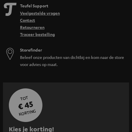
Teufel Support
Veelgestelde vragen
Contact
Retourneren
Traceer bestelling
Storefinder
Beleef onze producten van dichtbij en kom naar de store
voor advies op maat.
TOT
€ 45
KORTING
A
Kies je korting!