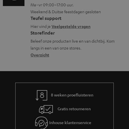
m
n
Ma–vr 09:00–17:00 uur.
g
n
n
a
Weekend & Duitse feestdagen gesloten
l
t
f
t
Teufel support
o
a
o
i
Hier vind je
Veelgestelde vragen
s
c
Storefinder
r
e
s
t
Beleef onze producten live en van dichtbij. Kom
m
langs in een van onze stores.
a
i
a
Overzicht
r
n
t
y
f
i
o
e
r
m
8 weken proefluisteren
a
Gratis retourneren
t
i
Inhouse klantenservice
e