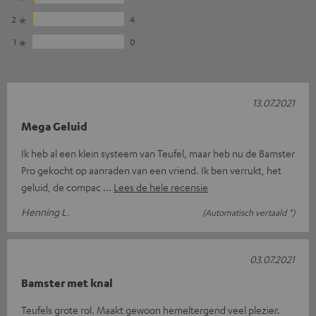
2
4
1
0
13.07.2021
Mega Geluid
Ik heb al een klein systeem van Teufel, maar heb nu de Bamster
Pro gekocht op aanraden van een vriend. Ik ben verrukt, het
geluid, de compac
Lees de hele recensie
Henning L.
(Automatisch vertaald *)
03.07.2021
Bamster met knal
Teufels grote rol. Maakt gewoon hemeltergend veel plezier.