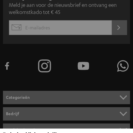
Meld je aan voor de nieuwsbrief en ontvang een
a
welkomstkado tot € 45
n
m
AANM
EMAIL
e
WIDGET
l
d
e
n
v
o
o
Categorieën
r
HOME CINEMA SPEAKERS
n
Bedrijf
i
COMPLETE SYSTEMEN
SUPPORT
e
Teufel online shops