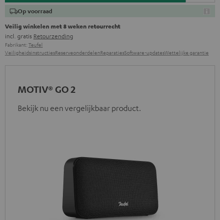
Op voorraad
Veilig winkelen met 8 weken retourrecht
incl. gratis
Retourzending
Fabrikant:
Teufel
Veiligheidsinstructies
Reserveonderdelen
Reparaties
Software-updates
Wettelijke garantie
MOTIV® GO 2
Bekijk nu een vergelijkbaar product.