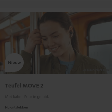
Gratis retourneren
Inho
Nieuw
Teufel MOVE 2
Met kabel. Puur in geluid.
Nu ontdekken