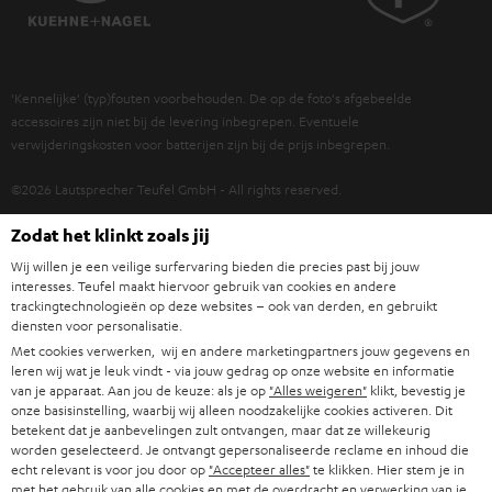
POLEN
ULTIMA
TEUFEL STORY
IN-EAR
SPANJE
MANAGEMENT
'Kennelijke' (typ)fouten voorbehouden. De op de foto's afgebeelde
FANSHOP
DUURZAAMHEID
accessoires zijn niet bij de levering inbegrepen. Eventuele
ITALIË
verwijderingskosten voor batterijen zijn bij de prijs inbegrepen.
NIEUWKOMERS
NORMEN EN WAARDES
USA
©2026 Lautsprecher Teufel GmbH - All rights reserved.
KADOBON
Zodat het klinkt zoals jij
Disclaimer
Algemene voorwaarden
Privacybeleid
ANDERE LANDEN
TOEGANKELIJK
Instellingen privacybeleid
EU Data Act
hier de overeenkomst herroepen
Wij willen je een veilige surfervaring bieden die precies past bij jouw
interesses. Teufel maakt hiervoor gebruik van cookies en andere
trackingtechnologieën op deze websites – ook van derden, en gebruikt
diensten voor personalisatie.
Met cookies verwerken, wij en andere marketingpartners jouw gegevens en
leren wij wat je leuk vindt - via jouw gedrag op onze website en informatie
van je apparaat. Aan jou de keuze: als je op
"Alles weigeren"
klikt, bevestig je
onze basisinstelling, waarbij wij alleen noodzakelijke cookies activeren. Dit
betekent dat je aanbevelingen zult ontvangen, maar dat ze willekeurig
worden geselecteerd. Je ontvangt gepersonaliseerde reclame en inhoud die
echt relevant is voor jou door op
"Accepteer alles"
te klikken. Hier stem je in
met het gebruik van alle cookies en met de overdracht en verwerking van je