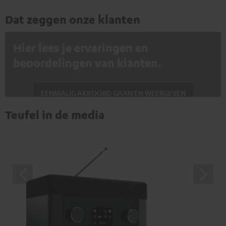
Dat zeggen onze klanten
Hier lees je ervaringen en
beoordelingen van klanten.
EENMALIG AKKOORD GAAN EN WEERGEVEN
Teufel in de media
Altijd externe inhoud weergeven? Schakel dit in de gegevensinstellingen
in
Trustpilot beoordelingen zijn externe inhoud. Je kunt de
externe inhoud hier met één klik weergeven. Door op de
inhoud te klikken, stem je ermee in dat je de externe
inhoud te zien krijgt. Dit betekent dat persoonlijke
gegevens kunnen worden doorgegeven aan platforms
van derden. Meer informatie hierover vind je in ons
privacybeleid.