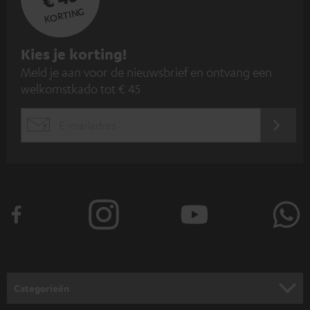
KORTING
A
Kies je korting!
Meld je aan voor de nieuwsbrief en ontvang een
a
welkomstkado tot € 45
n
m
AANM
EMAIL
e
WIDGET
l
d
e
n
v
o
o
Categorieën
r