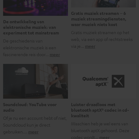
Gratis muziek streamen – 6
muziek streamingdiensten,
De ontwikkeling van
waar muziek niets kost
elektronische muziek: van
Gratis muziek streamen op het
experiment tot mainstream
web, via een app of rechtstreeks
De geschiedenis van
via je…
meer
elektronische muziek is een
fascinerende reis door…
meer
Soundcloud: YouTube voor
Luister draadloos met
audio
bluetooth aptX® codec in cd-
kwaliteit
Of je nu een account hebt of niet,
Misschien heb je wel eens van
Soundcloud kun je direct
bluetooth aptX gehoord. Deze
gebruiken.…
meer
codec wordt…
meer