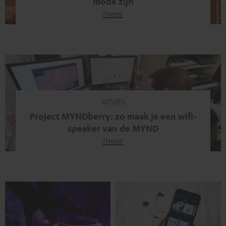
mode zijn
meer
Draadloze koptelefoons domineren al jaren de markt.
Sinds bluetooth de standaard werd, verdwenen kabels
steeds meer uit het straatbeeld. Toch zie je
tegenwoordig iets opvallends. Op straat, in de trein en
zelfs tijdens videogesprekken dragen steeds meer
mensen weer oordopjes met een kabel. De angst voor
kabels is niet verdwenen. Maar wat op het eerste […]
ADVIES
Project MYNDberry: zo maak je een wifi-
speaker van de MYND
meer
Vandaag presenteren we jullie een bijzonder artikel: een
gastbijdrage van Jonathan, die bij Teufel werkt en deel
uitmaakt van een klein team dat in zijn vrije tijd de MYND
verder ontwikkelt. In vele uren na werktijd heeft het
team samen gewerkt om de MYND uit te breiden met de
mogelijkheid om via wifi te streamen. […]