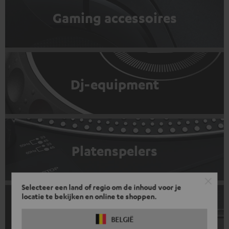
Gaming accessoires
Dj-equipment
Platenspelers
Selecteer een land of regio om de inhoud voor je
locatie te bekijken en online te shoppen.
Blu-ray player
BELGIË