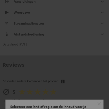
Aansluitingen
Weergave
Streamingdiensten
Afstandsbediening
Datasheet [PDF]
Reviews
Dit vinden andere klanten van het product
5
(5 van 5 bij 2 beoordelingen)
Selecteer een land of regio om de inhoud voor je