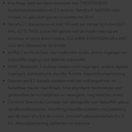
Krachtige, kant-en-klare stereoset met THEATER 500S
boekenplankspeakers en 2.1 receiver Yamaha R-N6000A voor
muziek, tv-geluid en games in ruimtes tot 25 m²
Yamaha 2.1 stereoreceiver met 150 watt per kanaal bij 4 ohm (bij 1
kHz, 0,7 % THD), zuiver hifi-geluid met de modernste top art
structuur en pure direct modus, ESS SABRE ES9010K2M Ultra DAC
voor een uitstekende dynamiek
AirPlay 2 en MusicCast voor multiroom-audio, phono-ingangen en
subwooferuitgang voor externe subwoofer
DAB+, bluetooth, 5 analoge stereo cinch-ingangen, andere digitale
ingangen, automatische standby-functie, koptelefoonaansluiting
Geavanceerd 2-kanaals systeem met bas midrangedriver en
belastbaar Kevlar-membraan, time alignment-technologie voor
gedetailleerde ruimtelijkheid en weergave, magnetische covers
Constant Directivity Concept met waveguide voor hetzelfde geluid
op elke luisterpositie, downfiring basreflexsysteem voor plaatsing
aan de muur of vrij in de ruimte, inclusief luidsprekerkabels (2 x 3
m), afstandsbediening, batterijen en antenne