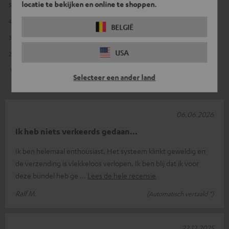
locatie te bekijken en online te shoppen.
5
2
4
0
BELGIË
3
0
USA
2
0
1
0
Selecteer een ander land
06.06.2026
Ik heb niets verkeerds gedaan...
Ik ben helemaal enthousiast. Het systeem klinkt geweldig en
de verzending is vlekkeloos verlopen. Ik ben blij dat ik voor
deze bundel heb ge
Lees de hele recensie
Ralf M.
(Automatisch vertaald *)
22.12.2025