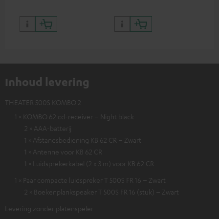
kleuren
Inhoud levering
THEATER 500S KOMBO 2
1 × KOMBO 62 cd-receiver – Night black
2 × AAA-batterij
1 × Afstandsbediening KB 62 CR – Zwart
1 × Antenne voor KB 62 CR
1 × Luidsprekerkabel (2 x 3 m) voor KB 62 CR
1 × Paar compacte luidspreker T 500S FR 16 – Zwart
2 × Boekenplankspeaker T 500S FR 16 (stuk) – Zwart
Levering zonder platenspeler