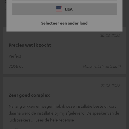
2
0
USA
1
1
Selecteer een ander land
30.06.2026
Precies wat ik zocht
Perfect
JOSE O.
(Automatisch vertaald *)
21.06.2026
Zeer goed complex
Na lang wikken en wegen heb ik deze installatie besteld. Kort
daarna werd de installatie bij mij afgeleverd. De speaker van de
luidsprekers
Lees de hele recensie