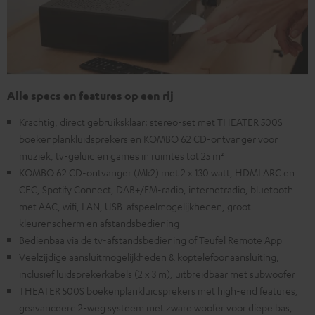
Alle specs en features op een rij
Krachtig, direct gebruiksklaar: stereo-set met THEATER 500S
boekenplankluidsprekers en KOMBO 62 CD-ontvanger voor
muziek, tv-geluid en games in ruimtes tot 25 m²
KOMBO 62 CD-ontvanger (Mk2) met 2 x 130 watt, HDMI ARC en
CEC, Spotify Connect, DAB+/FM-radio, internetradio, bluetooth
met AAC, wifi, LAN, USB-afspeelmogelijkheden, groot
kleurenscherm en afstandsbediening
Bedienbaa via de tv-afstandsbediening of Teufel Remote App
Veelzijdige aansluitmogelijkheden & koptelefoonaansluiting,
inclusief luidsprekerkabels (2 x 3 m), uitbreidbaar met subwoofer
THEATER 500S boekenplankluidsprekers met high-end features,
geavanceerd 2-weg systeem met zware woofer voor diepe bas,