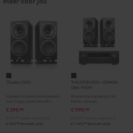
Meer voor jou
Theater
THEATER
Theater 500S
THEATER 500S + DENON
500S
500S
DRA-900H
Zwart
+
Klassieke boekenplankspeakers
Boekenplankspeakers met
DENON
voor hoge luisterbehoeftes
stereo-receiver
DRA-
€ 399,
€ 999,
99
99
900H
€ 299,
99
Laatste laagste prijs
€ 899,
99
Laatste laagste prijs
Zwart
99
99
€ 449,
Normale prijs
€ 1.349,
Normale prijs