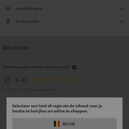
Aansluitingen
Luidspreker
Reviews
Dit vinden andere klanten van het product
4.83
(4.83 van 5 bij 60 beoordelingen)
5
54
Selecteer een land of regio om de inhoud voor je
locatie te bekijken en online te shoppen.
4
4
3
1
BELGIË