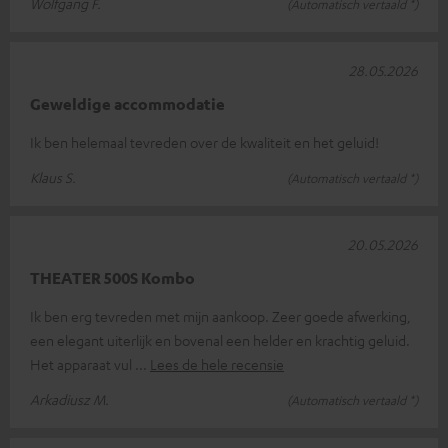
Wolfgang F.
(Automatisch vertaald *)
28.05.2026
Geweldige accommodatie
Ik ben helemaal tevreden over de kwaliteit en het geluid!
Klaus S.
(Automatisch vertaald *)
20.05.2026
THEATER 500S Kombo
Ik ben erg tevreden met mijn aankoop. Zeer goede afwerking,
een elegant uiterlijk en bovenal een helder en krachtig geluid.
Het apparaat vul
Lees de hele recensie
Arkadiusz M.
(Automatisch vertaald *)