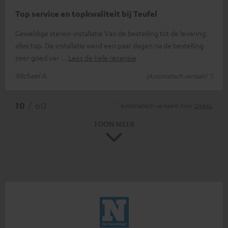
Top service en topkwaliteit bij Teufel
Geweldige stereo-installatie Van de bestelling tot de levering:
alles top. De installatie werd een paar dagen na de bestelling
zeer goed ver
Lees de hele recensie
Michael A.
(Automatisch vertaald *)
*
10
/ 60
automatisch vertaald door
DeepL
TOON MEER