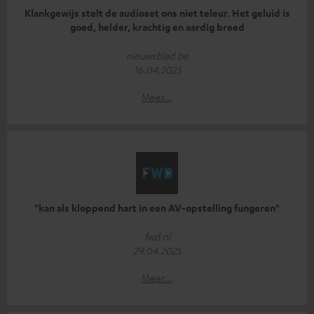
Klankgewijs stelt de audioset ons niet teleur. Het geluid is
goed, helder, krachtig en aardig breed
nieuwsblad.be
16.04.2025
Meer...
"kan als kloppend hart in een AV-opstelling fungeren"
fwd.nl
29.04.2025
Meer...