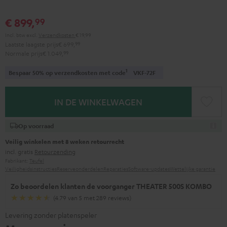
€ 899,
99
Incl. btw
excl.
Verzendkosten
€ 19,99
Laatste laagste prijs
€ 699,
99
Normale prijs
€ 1.049,
99
1
Bespaar 50% op verzendkosten met code
VKF-72F
IN DE WINKELWAGEN
Op voorraad
Veilig winkelen met 8 weken retourrecht
incl. gratis
Retourzending
Fabrikant:
Teufel
Veiligheidsinstructies
Reserveonderdelen
Reparaties
Software-updates
Wettelijke garantie
Zo beoordelen klanten de voorganger THEATER 500S KOMBO
(4.79 van 5 met 289 reviews)
Levering zonder platenspeler