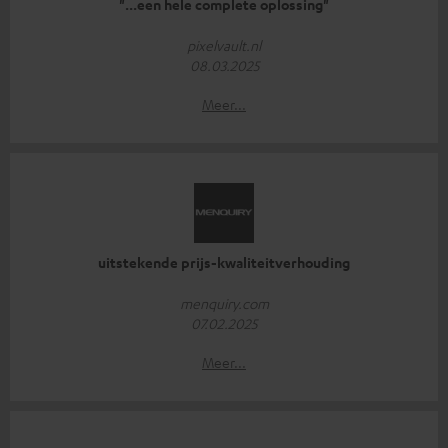
"...een hele complete oplossing"
pixelvault.nl
08.03.2025
Meer...
uitstekende prijs-kwaliteitverhouding
menquiry.com
07.02.2025
Meer...