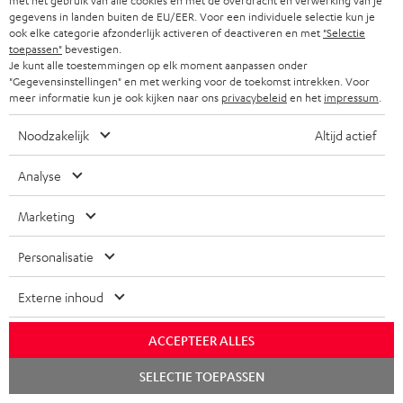
met het gebruik van alle cookies en met de overdracht en verwerking van je
gegevens in landen buiten de EU/EER. Voor een individuele selectie kun je
m
r
ook elke categorie afzonderlijk activeren of deactiveren en met
"Selectie
e
z
toepassen"
bevestigen.
Je kunt alle toestemmingen op elk moment aanpassen onder
G
n
Wettelijke garantie
e
"Gegevensinstellingen" en met werking voor de toekomst intrekken. Voor
meer informatie kun je ook kijken naar ons
privacybeleid
en het
impressum
.
a
t
n
r
e
d
Noodzakelijk
Altijd actief
a
n
i
A
Analyse
Audiolexicon: technische begrippen snel uitgelegd
n
n
u
t
f
Marketing
d
i
o
i
Personalisatie
C
Jouw persoonlijk koopadvies
e
r
o
o
(00)800 200 300 40
i
m
Externe inhoud
Ma–vr 09:00–17:00 uur.
g
n
n
a
Weekend & Duitse feestdagen gesloten
l
t
ACCEPTEER ALLES
f
t
Teufel support
o
a
o
Chat
i
Hier vind je
Veelgestelde vragen
SELECTIE TOEPASSEN
starten
s
c
Storefinder
r