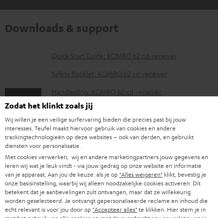
Downloads & support
D
Quick Start Guide: KOMBO 62 cd-receiver
o
Safety Booklet: KOMBO 62 cd-receiver
w
Handleiding: KOMBO 62 cd-receiver
n
Zodat het klinkt zoals jij
Conformiteitsverklaring: KOMBO 62 cd-receiver
l
Wij willen je een veilige surfervaring bieden die precies past bij jouw
o
Handleiding: Paar compacte luidspreker T 500S FR 16
interesses. Teufel maakt hiervoor gebruik van cookies en andere
trackingtechnologieën op deze websites – ook van derden, en gebruikt
a
Conformiteitsverklaring: Paar compacte luidspreker T
diensten voor personalisatie.
d
500S FR 16
Met cookies verwerken, wij en andere marketingpartners jouw gegevens en
leren wij wat je leuk vindt - via jouw gedrag op onze website en informatie
d
van je apparaat. Aan jou de keuze: als je op
"Alles weigeren"
klikt, bevestig je
onze basisinstelling, waarbij wij alleen noodzakelijke cookies activeren. Dit
o
betekent dat je aanbevelingen zult ontvangen, maar dat ze willekeurig
c
V
worden geselecteerd. Je ontvangt gepersonaliseerde reclame en inhoud die
Verzendinformatie
echt relevant is voor jou door op
"Accepteer alles"
te klikken. Hier stem je in
u
e