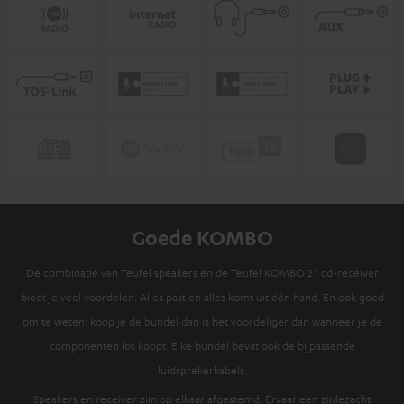
Goede KOMBO
De combinatie van Teufel speakers en de Teufel KOMBO 2.1 cd-receiver
biedt je veel voordelen. Alles past en alles komt uit één hand. En ook goed
om te weten: koop je de bundel dan is het voordeliger dan wanneer je de
componenten los koopt. Elke bundel bevat ook de bijpassende
luidsprekerkabels.
Speakers en receiver zijn op elkaar afgestemd. Ervaar een zijdezacht