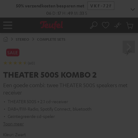
GA
NAAR
NHOUD
No
Ops
Home
Zoeken
Produ
winke
STEREO
COMPLETE SETS
SALE
(60)
THEATER 500S KOMBO 2
Een goede combi: twee THEATER 500S speakers met
receiver
THEATER 500S + 2.1 cd-receiver
DAB+/FM-Radio, Spotify Connect, bluetooth
Geïntegreerde cd-speler
Toon meer
Kleur:
Zwart