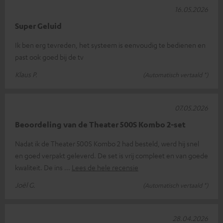
16.05.2026
Super Geluid
Ik ben erg tevreden, het systeem is eenvoudig te bedienen en
past ook goed bij de tv
Klaus P.
(Automatisch vertaald *)
07.05.2026
Beoordeling van de Theater 500S Kombo 2-set
Nadat ik de Theater 500S Kombo 2 had besteld, werd hij snel
en goed verpakt geleverd. De set is vrij compleet en van goede
kwaliteit. De ins
Lees de hele recensie
Joël G.
(Automatisch vertaald *)
28.04.2026