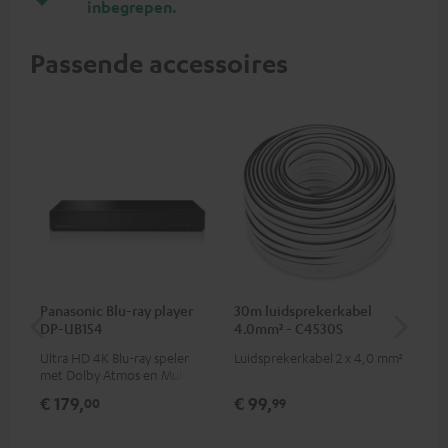
inbegrepen.
Passende accessoires
Panasonic Blu-ray player
30m luidsprekerkabel
30
DP-UB154
4.0mm² - C4530S
2.
Ultra HD 4K Blu-ray speler
Luidsprekerkabel 2 x 4,0 mm²
Lui
met Dolby Atmos en Multi
HDR-ondersteuning,
€ 179,
€ 99,
€ 
00
99
waaronder HDR10+ voor
superieure beeldkwaliteit met
levensecht contrast en