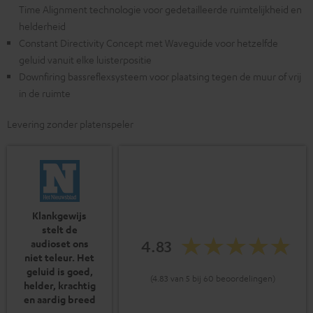
Time Alignment technologie voor gedetailleerde ruimtelijkheid en
helderheid
Constant Directivity Concept met Waveguide voor hetzelfde
geluid vanuit elke luisterpositie
Downfiring bassreflexsysteem voor plaatsing tegen de muur of vrij
in de ruimte
Levering zonder platenspeler
Klankgewijs
stelt de
4.83
audioset ons
niet teleur. Het
geluid is goed,
(4.83 van 5 bij 60 beoordelingen)
helder, krachtig
en aardig breed