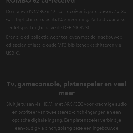
De nieuwe KOMBO 62 2.1 cd-receiver is pure power: 2 x 130
watt bij 4 ohm en slechts 1% vervorming. Perfect voor elke
Teufel speaker (behalve de DEFINION 3).
Breng je cd-collectie weer tot leven met de ingebouwde
cd-speler, of laat je oude MP3-bibliotheek schitteren via
USB-C.
Tv, gameconsole, platenspeler en veel
meer
Sluit je tv aan via HDMI met ARC/CEC voor krachtige audio
en profiteer van twee stereo-cinch-ingangen en een
optische digitale ingang. Een platenspeler verbind je
eenvoudig via cinch, zolang deze een ingebouwde