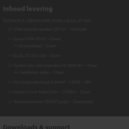
Inhoud levering
DEFINION 3 + DENON DRA-900H + DUAL DT 500
2 × Vloerstaande speaker DEF 3 F – Antraciet
1 × Denon DRA-900H – Zwart
1 × Stroomkabel – Zwart
1 × DUAL DT 500 USB – Zwart
2 × Spikes voor vloerstaanders AC 8544 BA – Titaan
4 × Satellieten spike – Titaan
1 × 15m luidsprekerkabel 4.0mm² - C4515S – Wit
1 × Stereo-Cinch-Kabel 3.0m - C7030A – Zwart
2 × Bananenstekker C8502P (paar) – Zwart/rood
Downloads & support