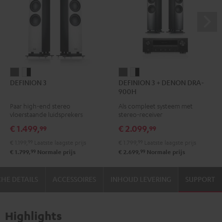
DEFINION
DEFINION
DEFINION
DEFINION
DEFINION 3
DEFINION 3 + DENON DRA-
3
3
3
3
900H
Antraciet
Wit/zwart
+
+
Paar high-end stereo
Als compleet systeem met
DENON
DENON
vloerstaande luidsprekers
stereo-receiver
DRA-
DRA-
€ 1.499,
€ 2.099,
99
99
900H
900H
€ 1.199,
99
Laatste laagste prijs
€ 1.799,
99
Laatste laagste prijs
Antraciet
Wit/zwart
99
99
€ 1.799,
Normale prijs
€ 2.699,
Normale prijs
HE DETAILS
ACCESSOIRES
INHOUD LEVERING
SUPPORT
Highlights