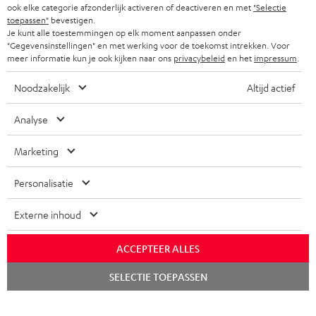
NEWSLETTER
ook elke categorie afzonderlijk activeren of deactiveren en met
"Selectie
BELGIË
toepassen"
bevestigen.
COMPLETE SETS
STORES
Je kunt alle toestemmingen op elk moment aanpassen onder
"Gegevensinstellingen" en met werking voor de toekomst intrekken. Voor
FRANKRIJK
SPEAKERS
meer informatie kun je ook kijken naar ons
privacybeleid
en het
impressum
.
TEUFEL VOORDELEN
POLEN
ULTIMA
Noodzakelijk
Altijd actief
TEUFEL STORY
IN-EAR
Analyse
SPANJE
MANAGEMENT
'Kennelijke' (typ)fouten voorbehouden. De op de foto's afgebeelde
FANSHOP
Marketing
DUURZAAMHEID
accessoires zijn niet bij de levering inbegrepen. Eventuele
ITALIË
verwijderingskosten voor batterijen zijn bij de prijs inbegrepen.
NIEUWKOMERS
Personalisatie
NORMEN EN WAARDES
USA
©2026 Lautsprecher Teufel GmbH - All rights reserved.
Externe inhoud
KADOBON
Disclaimer
Algemene voorwaarden
Privacybeleid
ANDERE LANDEN
ACCEPTEER ALLES
TOEGANKELIJK
Instellingen privacybeleid
EU Data Act
hier de overeenkomst herroepen
Chat
SELECTIE TOEPASSEN
starten