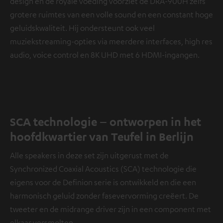
design en de royale voeding voorziet de DRA-900H zelfs
grotere ruimtes van een volle sound en een constant hoge
geluidskwaliteit. Hij ondersteunt ook veel
muziekstreaming-opties via meerdere interfaces, high res
audio, voice control en 8K UHD met 6 HDMI-ingangen.
SCA technologie – ontworpen in het
hoofdkwartier van Teufel in Berlijn
Alle speakers in deze set zijn uitgerust met de
Synchronized Coaxial Acoustics (SCA) technologie die
eigens voor de Definion serie is ontwikkeld en die een
harmonisch geluid zonder fasevervorming creëert. De
tweeter en de midrange driver zijn in een component met
elkaar versmolten.