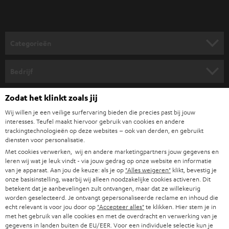
v
o
o
Categorieën
r
HOME CINEMA SPEAKERS
n
Bedrijf
i
COMPLETE SYSTEMEN
SUPPORT
Zodat het klinkt zoals jij
e
Teufel online shops
SOUNDBARS
Wij willen je een veilige surfervaring bieden die precies past bij jouw
u
CARRIÈRE
interesses. Teufel maakt hiervoor gebruik van cookies en andere
DUITSLAND
w
trackingtechnologieën op deze websites – ook van derden, en gebruikt
HIFI-SPEAKERS
PERS & MARKETING
diensten voor personalisatie.
s
OOSTENRIJK
Met cookies verwerken, wij en andere marketingpartners jouw gegevens en
SMART HOME
b
leren wij wat je leuk vindt - via jouw gedrag op onze website en informatie
B2B
van je apparaat. Aan jou de keuze: als je op
"Alles weigeren"
klikt, bevestig je
r
ZWITSERLAND
BLUETOOTH
onze basisinstelling, waarbij wij alleen noodzakelijke cookies activeren. Dit
PARTNERPROGRAMMA
betekent dat je aanbevelingen zult ontvangen, maar dat ze willekeurig
i
worden geselecteerd. Je ontvangt gepersonaliseerde reclame en inhoud die
KOPTELEFOONS
e
NEDERLAND
echt relevant is voor jou door op
"Accepteer alles"
te klikken. Hier stem je in
BLOG
met het gebruik van alle cookies en met de overdracht en verwerking van je
f
BLUETOOTH KOPTELEFOONS
gegevens in landen buiten de EU/EER. Voor een individuele selectie kun je