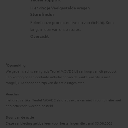
o
a
o
i
Hier vind je
Veelgestelde vragen
s
c
Storefinder
r
e
s
t
Beleef onze producten live en van dichtbij. Kom
m
langs in een van onze stores.
a
i
a
Overzicht
r
n
t
y
f
i
o
e
1
r
Opmerking
We geven slechts een gratis Teufel MOVE 2 bij aankoop van dit product.
m
Een korting of een contante uitbetaling van de winkelwaarde is niet
a
mogelijk. Kadobonnen zijn van de actie uitgesloten.
t
Voucher
i
Het gratis artikel Teufel MOVE 2 als gratis extra kan niet in combinatie met
een actiecode worden besteld.
e
Duur van de actie
Deze aanbieding geldt alleen voor bestellingen die vanaf 03.08.2026,