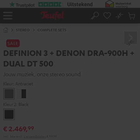
GA
NAAR
NHOUD
No
Ops
Home
Zoeken
Produ
winke
STEREO
COMPLETE SETS
SALE
DEFINION 3 + DENON DRA-900H +
DUAL DT 500
Jouw muziek, onze stereo sound
Kleur:
Antraciet
Antraciet
Wit/zwart
Kleur 2:
Black
Black
€ 2.469,
99
Incl. btw
excl.
Verzendkosten
€ 99,99