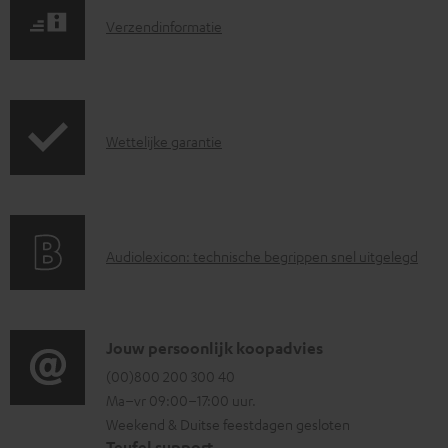
n
V
Verzendinformatie
t
e
e
r
n
z
G
Wettelijke garantie
e
a
n
r
d
a
i
A
Audiolexicon: technische begrippen snel uitgelegd
n
n
u
t
f
d
i
o
i
C
Jouw persoonlijk koopadvies
e
r
o
o
(00)800 200 300 40
i
m
Ma–vr 09:00–17:00 uur.
g
n
n
a
Weekend & Duitse feestdagen gesloten
l
t
f
t
Teufel support