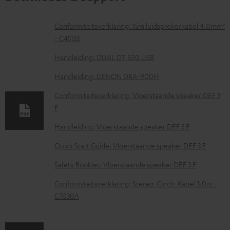
D
Conformiteitsverklaring: 15m luidsprekerkabel 4.0mm²
- C4515S
o
w
Handleiding: DUAL DT 500 USB
n
Handleiding: DENON DRA-900H
l
Conformiteitsverklaring: Vloerstaande speaker DEF 3
o
F
a
Handleiding: Vloerstaande speaker DEF 3 F
d
Quick Start Guide: Vloerstaande speaker DEF 3 F
d
o
Safety Booklet: Vloerstaande speaker DEF 3 F
c
Conformiteitsverklaring: Stereo-Cinch-Kabel 3.0m -
u
C7030A
m
e