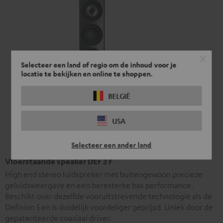
Selecteer een land of regio om de inhoud voor je
locatie te bekijken en online te shoppen.
BELGIË
USA
Selecteer een ander land
Vloerstaande speaker DEF 3 F
High end stereo luidspreker met buitengewoon precieze
geluidsweergave en een beresterke bas performance.
Beschikt over dezelfde vooruitstrevende technologie als de
Definion 5 en is duidelijk voordeliger geprijsd. Uniek door de
gepatenteerde coaxiaal driver.