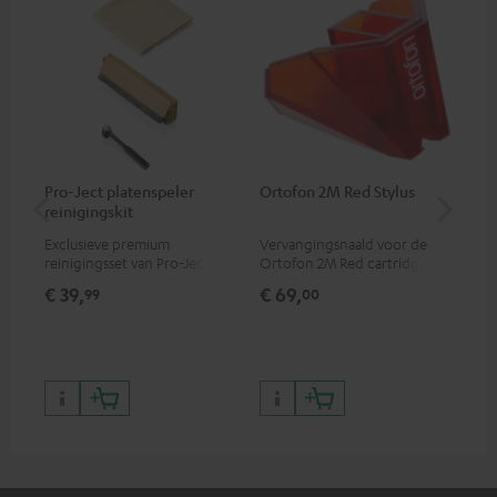
Pro-Ject platenspeler
Ortofon 2M Red Stylus
Or
reinigingskit
el
Exclusieve premium
Vervangingsnaald voor de
Mo
reinigingsset van Pro-Ject
Ortofon 2M Red cartridge
car
voor vinylplaten en
voo
€ 39,
€ 69,
€ 
99
00
platenspelers, alleen
kla
verkrijgbaar in de Teufel
webshop