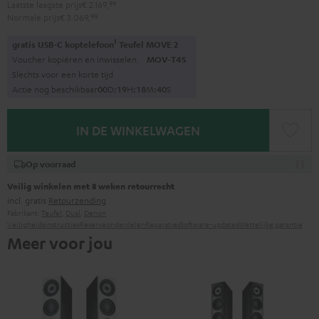
Laatste laagste prijs
€ 2.169,
99
Normale prijs
€ 3.069,
99
1
gratis USB-C koptelefoon
Teufel MOVE 2
Voucher kopiëren en inwisselen.
MOV-T4S
Slechts voor een korte tijd
Actie nog beschikbaar
0
0
D
:
1
9
H
:
1
8
M
:
3
9
S
IN DE WINKELWAGEN
Op voorraad
Veilig winkelen met 8 weken retourrecht
incl. gratis
Retourzending
Fabrikant:
Teufel
,
Dual
,
Denon
Veiligheidsinstructies
Reserveonderdelen
Reparaties
Software-updates
Wettelijke garantie
Meer voor jou