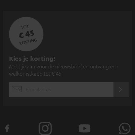
TOT
€ 45
KORTING
A
Kies je korting!
Meld je aan voor de nieuwsbrief en ontvang een
a
welkomstkado tot € 45
n
m
AANM
EMAIL
e
WIDGET
l
d
e
n