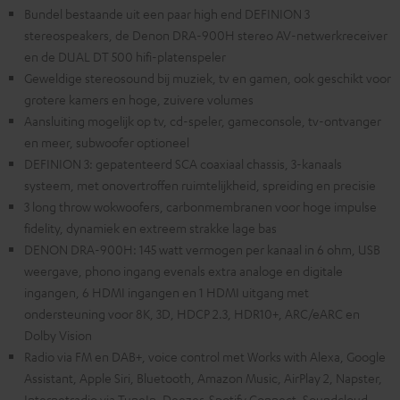
Bundel bestaande uit een paar high end DEFINION 3
stereospeakers, de Denon DRA-900H stereo AV-netwerkreceiver
en de DUAL DT 500 hifi-platenspeler
Geweldige stereosound bij muziek, tv en gamen, ook geschikt voor
grotere kamers en hoge, zuivere volumes
Aansluiting mogelijk op tv, cd-speler, gameconsole, tv-ontvanger
en meer, subwoofer optioneel
DEFINION 3: gepatenteerd SCA coaxiaal chassis, 3-kanaals
systeem, met onovertroffen ruimtelijkheid, spreiding en precisie
3 long throw wokwoofers, carbonmembranen voor hoge impulse
fidelity, dynamiek en extreem strakke lage bas
DENON DRA-900H: 145 watt vermogen per kanaal in 6 ohm, USB
weergave, phono ingang evenals extra analoge en digitale
ingangen, 6 HDMI ingangen en 1 HDMI uitgang met
ondersteuning voor 8K, 3D, HDCP 2.3, HDR10+, ARC/eARC en
Dolby Vision
Radio via FM en DAB+, voice control met Works with Alexa, Google
Assistant, Apple Siri, Bluetooth, Amazon Music, AirPlay 2, Napster,
Internetradio via TuneIn, Deezer, Spotify Connect, Soundcloud,