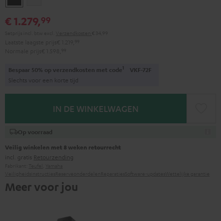
€ 1.279,
99
Setprijs incl. btw
excl.
Verzendkosten
€ 34,99
Laatste laagste prijs
€ 1.219,
99
Normale prijs
€ 1.598,
99
1
Bespaar 50% op verzendkosten met code
VKF-72F
Slechts voor een korte tijd
IN DE WINKELWAGEN
Op voorraad
Veilig winkelen met 8 weken retourrecht
incl. gratis
Retourzending
Fabrikant:
Teufel
,
Yamaha
Veiligheidsinstructies
Reserveonderdelen
Reparaties
Software-updates
Wettelijke garantie
Meer voor jou