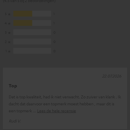
(4.5 van 5 bij 2 beoordelingen)
5
1
4
1
3
0
2
0
1
0
22.07.2026
Top
Dat is top kwaliteit, had ik niet verwacht. Zo zuiver van klank . Ik
dacht dat daarvoor een topmerk moest hebben , maar dit is
een topmerk
Lees de hele recensie
Rudi V.