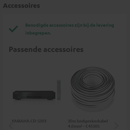
Accessoires
Benodigde accessoires zijn bij de levering
inbegrepen.
Passende accessoires
YAMAHA CD-S303
30m luidsprekerkabel
30
4.0mm² - C4530S
2.