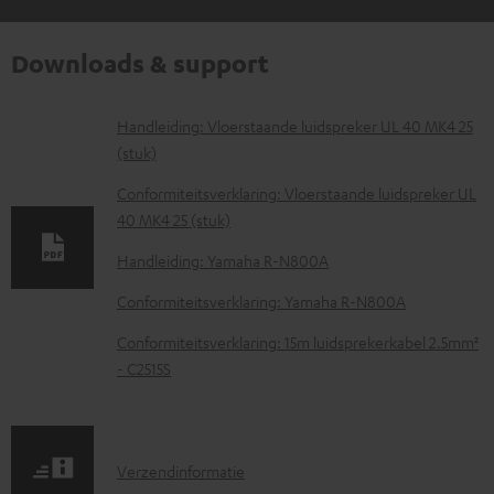
Downloads & support
D
Handleiding: Vloerstaande luidspreker UL 40 MK4 25
(stuk)
o
w
Conformiteitsverklaring: Vloerstaande luidspreker UL
40 MK4 25 (stuk)
n
l
Handleiding: Yamaha R-N800A
o
Conformiteitsverklaring: Yamaha R-N800A
a
Conformiteitsverklaring: 15m luidsprekerkabel 2.5mm²
d
- C2515S
d
o
c
V
Verzendinformatie
u