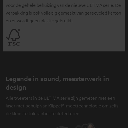
voor de gehele behuizing van de nieuwe ULTIMA serie. De
verpakking is ook volledig gemaakt van gerecycled karton
en er wordt geen plastic gebruikt.
Legende in sound, meesterwerk in
design
Alle tweeters in de ULTIMA serie zijn gemeten met een
laser met behulp van Klippel®-meettechnologie om zelfs
de kleinste toleranties te detecteren.