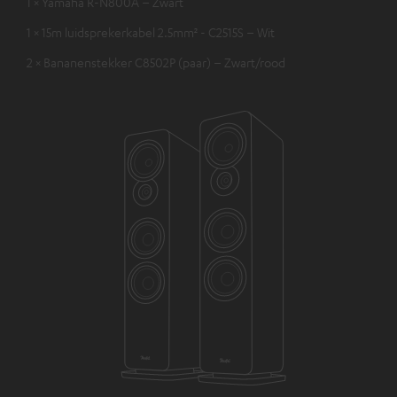
1 × Yamaha R-N800A – Zwart
1 × 15m luidsprekerkabel 2.5mm² - C2515S – Wit
2 × Bananenstekker C8502P (paar) – Zwart/rood