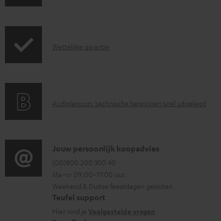
e
m
r
e
z
n
G
Wettelijke garantie
e
t
a
n
e
r
d
n
a
i
A
Audiolexicon: technische begrippen snel uitgelegd
n
n
u
t
f
d
i
o
i
C
Jouw persoonlijk koopadvies
e
r
o
o
(00)800 200 300 40
i
m
Ma–vr 09:00–17:00 uur.
g
n
n
a
Weekend & Duitse feestdagen gesloten
l
t
f
t
Teufel support
o
a
o
i
Hier vind je
Veelgestelde vragen