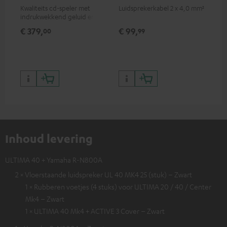
Kwaliteits cd-speler met
Luidsprekerkabel 2 x 4,0 mm²
Lui
indrukwekkend geluid en
hoogwaardige afwerking
€ 379,
€ 99,
€ 
00
99
Inhoud levering
ULTIMA 40 + Yamaha R-N800A
2 × Vloerstaande luidspreker UL 40 MK4 25 (stuk) – Zwart
1 × Rubberen voetjes (4 stuks) voor ULTIMA 20 / 40 / Center
Mk4 – Zwart
1 × ULTIMA 40 Mk4 + ACTIVE 3 Cover – Zwart