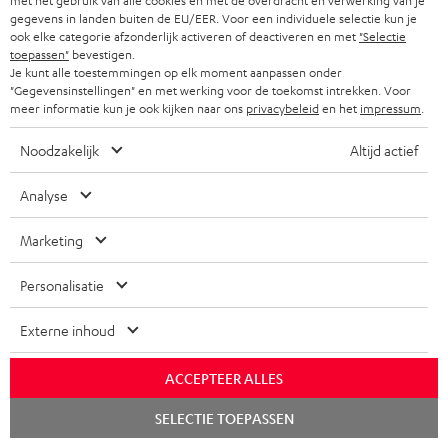
met het gebruik van alle cookies en met de overdracht en verwerking van je
o
Categorieën
gegevens in landen buiten de EU/EER. Voor een individuele selectie kun je
r
ook elke categorie afzonderlijk activeren of deactiveren en met
"Selectie
toepassen"
bevestigen.
HOME CINEMA SPEAKERS
n
Je kunt alle toestemmingen op elk moment aanpassen onder
Bedrijf
"Gegevensinstellingen" en met werking voor de toekomst intrekken. Voor
i
meer informatie kun je ook kijken naar ons
privacybeleid
en het
impressum
.
COMPLETE SYSTEMEN
SUPPORT
e
Teufel online shops
Noodzakelijk
Altijd actief
SOUNDBARS
u
CARRIÈRE
DUITSLAND
w
Analyse
HIFI-SPEAKERS
PERS & MARKETING
s
OOSTENRIJK
Marketing
SMART HOME
b
B2B
r
Personalisatie
ZWITSERLAND
BLUETOOTH
PARTNERPROGRAMMA
i
KOPTELEFOONS
Externe inhoud
e
NEDERLAND
BLOG
f
BLUETOOTH KOPTELEFOONS
ACCEPTEER ALLES
NEWSLETTER
BELGIË
Chat
COMPLETE SETS
SELECTIE TOEPASSEN
starten
STORES