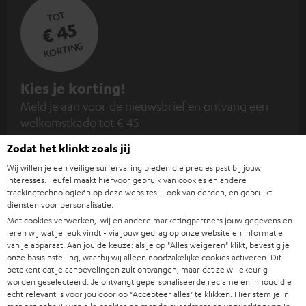
TOT
€ 45
KORTING
A
Kies je korting!
Meld je aan voor de nieuwsbrief en ontvang een
a
welkomstkado tot € 45
n
m
Zodat het klinkt zoals jij
AANM
EMAIL
e
Wij willen je een veilige surfervaring bieden die precies past bij jouw
interesses. Teufel maakt hiervoor gebruik van cookies en andere
WIDGET
l
trackingtechnologieën op deze websites – ook van derden, en gebruikt
diensten voor personalisatie.
d
Met cookies verwerken, wij en andere marketingpartners jouw gegevens en
e
leren wij wat je leuk vindt - via jouw gedrag op onze website en informatie
van je apparaat. Aan jou de keuze: als je op
"Alles weigeren"
klikt, bevestig je
n
onze basisinstelling, waarbij wij alleen noodzakelijke cookies activeren. Dit
v
betekent dat je aanbevelingen zult ontvangen, maar dat ze willekeurig
worden geselecteerd. Je ontvangt gepersonaliseerde reclame en inhoud die
o
echt relevant is voor jou door op
"Accepteer alles"
te klikken. Hier stem je in