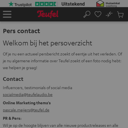
GA
NAAR
NHOUD
No
Ops
Home
Zoeken
Produ
winke
Pers contact
Welkom bij het persoverzicht
Of je nu een actueel persbericht zoekt of eentje uit het verleden. Of
je nu algemene informatie over Teufel zoekt of een foto nodig hebt:
we helpen je graag!
Contact
Influencers, testimonials of social media
socialmedia@teufelaudio.be
Online Marketing thema's
pascale.meijers@teufel.de
PR & Pers:
Wil je op de hoogte blijven van alle nieuwe productreleases en alle