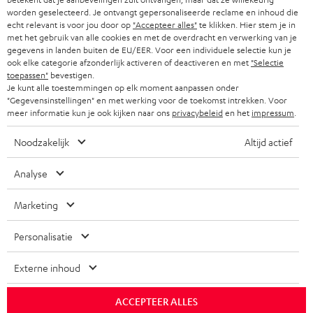
worden geselecteerd. Je ontvangt gepersonaliseerde reclame en inhoud die
echt relevant is voor jou door op
"Accepteer alles"
te klikken. Hier stem je in
Storefinder
met het gebruik van alle cookies en met de overdracht en verwerking van je
Beleef onze producten van dichtbij en kom naar de store
gegevens in landen buiten de EU/EER. Voor een individuele selectie kun je
voor advies op maat.
ook elke categorie afzonderlijk activeren of deactiveren en met
"Selectie
toepassen"
bevestigen.
Je kunt alle toestemmingen op elk moment aanpassen onder
"Gegevensinstellingen" en met werking voor de toekomst intrekken. Voor
meer informatie kun je ook kijken naar ons
privacybeleid
en het
impressum
.
TOT
Noodzakelijk
Altijd actief
€ 45
KORTING
Analyse
Marketing
A
Kies je korting!
Meld je aan voor de nieuwsbrief en ontvang een
a
Personalisatie
welkomstkado tot € 45
n
Externe inhoud
m
AANM
EMAIL
e
ACCEPTEER ALLES
WIDGET