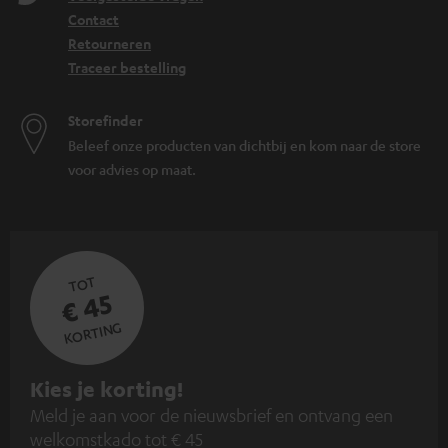
Contact
Retourneren
Traceer bestelling
Storefinder
Beleef onze producten van dichtbij en kom naar de store
voor advies op maat.
TOT
€ 45
KORTING
A
Kies je korting!
Meld je aan voor de nieuwsbrief en ontvang een
a
welkomstkado tot € 45