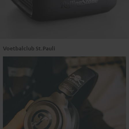
Voetbalclub St.Pauli