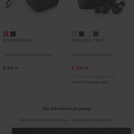
BOOMSTER
BOOMSTER
REAL
REAL
REAL
REAL
BOOMSTER GO
REAL BLUE TWS 3
GO
GO
BLUE
BLUE
BLUE
BLUE
Coral
Night
TWS
TWS
TWS
TWS
Teufel's kleinste sound to go
Je favoriete alleskunner
red
black
3
3
3
3
Misty
Night
Pure
Steel
€ 99,
€ 119,
99
99
Green
black
White
blue
€ 79,
99
Laatste laagste prijs
99
€ 149,
Normale prijs
We adviseren je graag!
Neem contact met ons op – telefonisch of per mail.