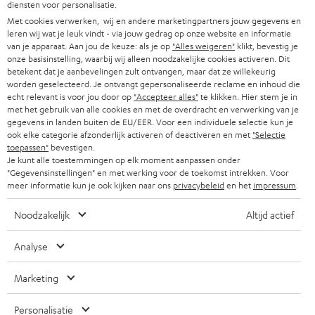
w
diensten voor personalisatie.
HIFI-SPEAKERS
PERS & MARKETING
s
Met cookies verwerken, wij en andere marketingpartners jouw gegevens en
OOSTENRIJK
leren wij wat je leuk vindt - via jouw gedrag op onze website en informatie
SMART HOME
b
B2B
van je apparaat. Aan jou de keuze: als je op
"Alles weigeren"
klikt, bevestig je
onze basisinstelling, waarbij wij alleen noodzakelijke cookies activeren. Dit
r
ZWITSERLAND
BLUETOOTH
betekent dat je aanbevelingen zult ontvangen, maar dat ze willekeurig
PARTNERPROGRAMMA
i
worden geselecteerd. Je ontvangt gepersonaliseerde reclame en inhoud die
echt relevant is voor jou door op
"Accepteer alles"
te klikken. Hier stem je in
KOPTELEFOONS
e
NEDERLAND
BLOG
met het gebruik van alle cookies en met de overdracht en verwerking van je
gegevens in landen buiten de EU/EER. Voor een individuele selectie kun je
f
BLUETOOTH KOPTELEFOONS
ook elke categorie afzonderlijk activeren of deactiveren en met
"Selectie
NEWSLETTER
BELGIË
toepassen"
bevestigen.
Je kunt alle toestemmingen op elk moment aanpassen onder
COMPLETE SETS
STORES
"Gegevensinstellingen" en met werking voor de toekomst intrekken. Voor
FRANKRIJK
meer informatie kun je ook kijken naar ons
privacybeleid
en het
impressum
.
SPEAKERS
TEUFEL VOORDELEN
Noodzakelijk
Altijd actief
POLEN
ULTIMA
TEUFEL STORY
Analyse
IN-EAR
SPANJE
MANAGEMENT
Marketing
'Kennelijke' (typ)fouten voorbehouden. De op de foto's afgebeelde
FANSHOP
DUURZAAMHEID
accessoires zijn niet bij de levering inbegrepen. Eventuele
ITALIË
Personalisatie
verwijderingskosten voor batterijen zijn bij de prijs inbegrepen.