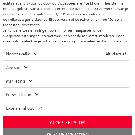
Storefinder
echt relevant is voor jou door op
"Accepteer alles"
te klikken. Hier stem je in
Beleef onze producten van dichtbij en kom naar de store
met het gebruik van alle cookies en met de overdracht en verwerking van je
gegevens in landen buiten de EU/EER. Voor een individuele selectie kun je
voor advies op maat.
ook elke categorie afzonderlijk activeren of deactiveren en met
"Selectie
toepassen"
bevestigen.
Je kunt alle toestemmingen op elk moment aanpassen onder
"Gegevensinstellingen" en met werking voor de toekomst intrekken. Voor
meer informatie kun je ook kijken naar ons
privacybeleid
en het
impressum
.
TOT
€ 45
Noodzakelijk
Altijd actief
KORTING
Analyse
A
Kies je korting!
Marketing
Meld je aan voor de nieuwsbrief en ontvang een
a
Personalisatie
welkomstkado tot € 45
n
m
Externe inhoud
AANM
EMAIL
e
ACCEPTEER ALLES
WIDGET
l
Chat
SELECTIE TOEPASSEN