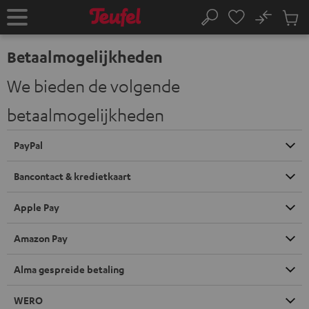
GA
NAAR
No
Ops
Home
Zoeken
NHOUD
Produ
winke
Betaalmogelijkheden
We bieden de volgende
betaalmogelijkheden
PayPal
Bancontact & kredietkaart
Apple Pay
Amazon Pay
Alma gespreide betaling
WERO