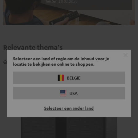
hifi.be
18.01.2026
Relevante thema's
Selecteer een land of regio om de inhoud voor je
en spannende categorieën
locatie te bekijken en online te shoppen.
BELGIË
USA
Selecteer een ander land