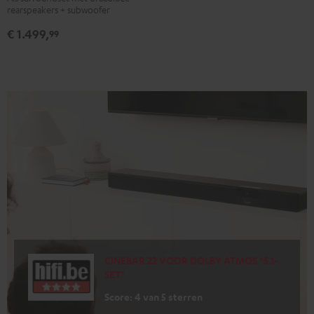
rearspeakers + subwoofer
"5.1-
"5.1-
€ 1.499,
Set"
Set"
99
Zwart
Wit
CINEBAR 22 VOOR DOLBY ATMOS "5.1-
SET"
Score: 4 van 5 sterren