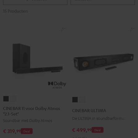
15 Producten
CINEBAR
CINEBAR
CINEBAR
CINEBAR
11
11
ULTIMA
ULTIMA
CINEBAR 11 voor Dolby Atmos
CINEBAR ULTIMA
"2.1-Set"
voor
voor
Zwart
Wit
De ULTIMA in soundbarformaat
Soundbar met Dolby Atmos
Dolby
Dolby
Atmos
Atmos
€ 499,
99
Deal
€ 319,
99
Deal
"2.1-
"2.1-