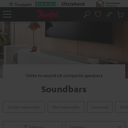
GA
NAAR
NHOUD
No
Ops
Home
Zoeken
Produ
winke
Vette tv-sound uit compacte speakers
Soundbars
Zonder subwoofer
Met subwoofer
Surround
Dol
Filteren