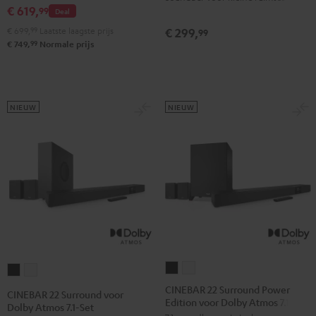
€ 619,
Atmos
Atmos
99
Deal
"4.1-
"4.1-
€ 699,
99
Laatste laagste prijs
€ 299,
99
Set"
Set"
99
€ 749,
Normale prijs
Zwart
Wit
NIEUW
NIEUW
CINEBAR
CINEBAR
CINEBAR
CINEBAR
22
22
22
22
CINEBAR 22 Surround Power
CINEBAR 22 Surround voor
Edition voor Dolby Atmos 7.1-Set
Surround
Surround
Surround
Surround
Dolby Atmos 7.1-Set