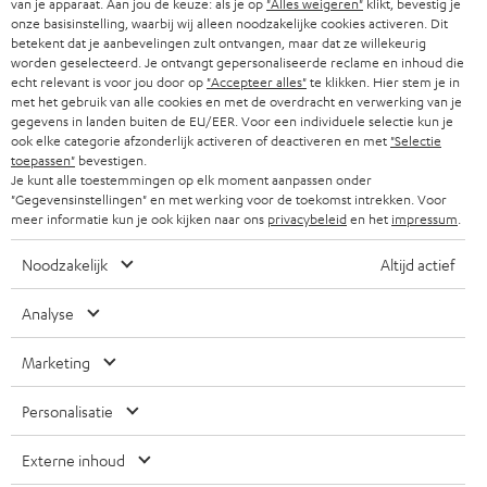
b
B2B
van je apparaat. Aan jou de keuze: als je op
"Alles weigeren"
klikt, bevestig je
verbetert. Meerdere luidsprekers zijn in één behuizing verwerkt,
onze basisinstelling, waarbij wij alleen noodzakelijke cookies activeren. Dit
waardoor dialogen duidelijker klinken en films en series meer impact
r
ZWITSERLAND
BLUETOOTH
betekent dat je aanbevelingen zult ontvangen, maar dat ze willekeurig
krijgen dan met tv-speakers.
PARTNERPROGRAMMA
i
worden geselecteerd. Je ontvangt gepersonaliseerde reclame en inhoud die
echt relevant is voor jou door op
"Accepteer alles"
te klikken. Hier stem je in
Wat is het verschil tussen een soundbar en een home
KOPTELEFOONS
e
NEDERLAND
BLOG
met het gebruik van alle cookies en met de overdracht en verwerking van je
cinema set?
gegevens in landen buiten de EU/EER. Voor een individuele selectie kun je
f
BLUETOOTH KOPTELEFOONS
ook elke categorie afzonderlijk activeren of deactiveren en met
"Selectie
Een soundbar is eenvoudiger en compacter. Een home cinema set bestaat
NEWSLETTER
BELGIË
toepassen"
bevestigen.
uit meerdere losse speakers die rondom de luisterpositie worden geplaatst
Je kunt alle toestemmingen op elk moment aanpassen onder
COMPLETE SETS
voor een uitgebreider surroundeffect.
STORES
"Gegevensinstellingen" en met werking voor de toekomst intrekken. Voor
FRANKRIJK
meer informatie kun je ook kijken naar ons
privacybeleid
en het
impressum
.
Hebben alle Teufel soundbars Dolby Atmos?
SPEAKERS
TEUFEL VOORDELEN
Nee. Dolby Atmos wordt ondersteund door geselecteerde modellen, zoals
Noodzakelijk
Altijd actief
POLEN
ULTIMA
de CINEBAR 11 en CINEBAR 22. Andere soundbars gebruiken Dynamore of
TEUFEL STORY
andere virtual-surroundtechnieken.
Analyse
IN-EAR
SPANJE
MANAGEMENT
Wat is Dynamore?
Marketing
'Kennelijke' (typ)fouten voorbehouden. De op de foto's afgebeelde
Dynamore is Teufels eigen virtual-surroundtechnologie. Het verbreedt het
FANSHOP
DUURZAAMHEID
geluidsbeeld en zorgt voor meer ruimtelijkheid, zonder dat extra
accessoires zijn niet bij de levering inbegrepen. Eventuele
ITALIË
Personalisatie
luidsprekers nodig zijn.
verwijderingskosten voor batterijen zijn bij de prijs inbegrepen.
NIEUWKOMERS
NORMEN EN WAARDES
Hoe sluit je een Teufel soundbar aan op de tv?
USA
Externe inhoud
©2026 Lautsprecher Teufel GmbH - All rights reserved.
KADOBON
Teufel soundbars sluit je meestal aan via HDMI ARC. Daarnaast zijn vaak