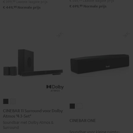
€ 549,
99
Laatste laagste prijs
€ 399,
99
Laatste laagste prijs
Set"
Set"
99
€ 699,
Normale prijs
99
€ 449,
Normale prijs
Zwart
Wit
CINEBAR
CINEBAR
CINEBAR
CINEBAR
11
11
CINEBAR 11 Surround voor Dolby
ONE
ONE
Atmos "4.1-Set"
Surround
Surround
CINEBAR ONE
Zwart
Wit
Soundbar met Dolby Atmos &
voor
voor
Surround
Dolby
Dolby
Soundbar voor kleine ruimtes