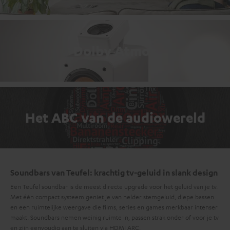
Dolby Atmos
Het ABC van de audiowereld
Soundbars van Teufel: krachtig tv-geluid in slank design
Een Teufel soundbar is de meest directe upgrade voor het geluid van je tv.
Met één compact systeem geniet je van helder stemgeluid, diepe bassen
en een ruimtelijke weergave die films, series en games merkbaar intenser
maakt. Soundbars nemen weinig ruimte in, passen strak onder of voor je tv
en zijn eenvoudig aan te sluiten via HDMI ARC.