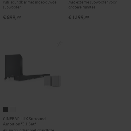
Zwart
Wit
Ambition
Ambition
Wifi-soundbar met ingebouwde
Met externe subwoofer voor
subwoofer
grotere ruimtes
Zwart
Zwart/wit
€ 899,
€ 1.199,
99
99
CINEBAR
CINEBAR
LUX
LUX
CINEBAR LUX Surround
Ambition "5.1-Set"
Surround
Surround
Als surroundset met draadloze
Ambition
Ambition