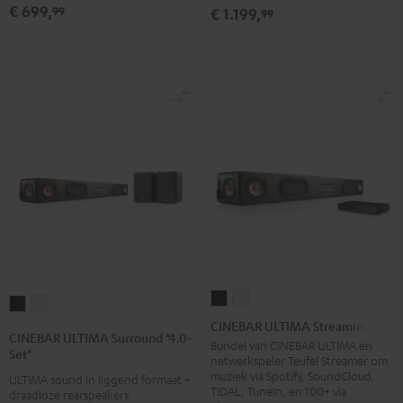
€ 699,
99
€ 1.199,
99
Zwart
Wit
Dolby
Dolby
Atmos
Atmos
5.1-
5.1-
Set
Set
Zwart
Wit
CINEBAR
CINEBAR
CINEBAR
CINEBAR
ULTIMA
ULTIMA
CINEBAR ULTIMA Streaming
ULTIMA
ULTIMA
CINEBAR ULTIMA Surround "4.0-
Streaming
Streaming
Bundel van CINEBAR ULTIMA en
Surround
Surround
Set"
netwerkspeler Teufel Streamer om
Zwart
Wit
"4.0-
"4.0-
muziek via Spotify, SoundCloud,
ULTIMA sound in liggend formaat +
TIDAL, TuneIn, en 100+ via
Set"
Set"
draadloze rearspeakers