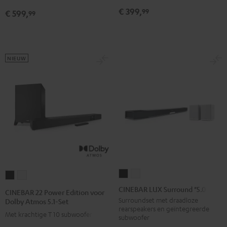
Atmos
Atmos
€ 399,
99
€ 599,
99
"5.1-
"5.1-
Set"
Set"
Zwart
Wit
NIEUW
CINEBAR
CINEBAR
CINEBAR
CINEBAR
LUX
LUX
22
22
CINEBAR LUX Surround "5.0-Set"
CINEBAR 22 Power Edition voor
Surround
Surround
Power
Power
Surroundset met draadloze
Dolby Atmos 5.1-Set
rearspeakers en geïntegreerde
"5.0-
"5.0-
Edition
Edition
Met krachtige T 10 subwoofer
subwoofer
Set"
Set"
voor
voor