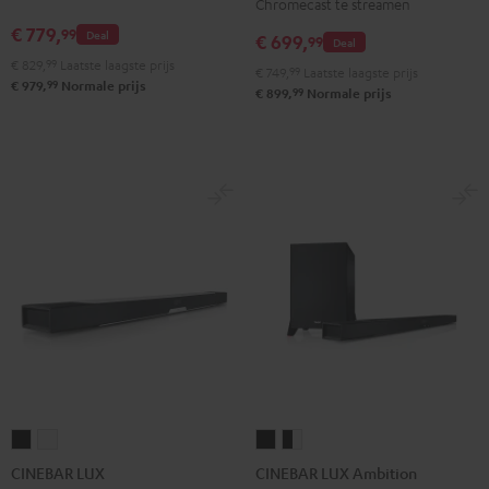
Chromecast te streamen
Zwart
Wit
€ 779,
99
Deal
€ 699,
99
Deal
€ 829,
99
Laatste laagste prijs
€ 749,
99
Laatste laagste prijs
99
€ 979,
Normale prijs
99
€ 899,
Normale prijs
CINEBAR
CINEBAR
CINEBAR
CINEBAR
LUX
LUX
LUX
LUX
CINEBAR LUX
CINEBAR LUX Ambition