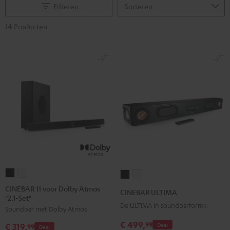
Filteren
14 Producten
CINEBAR
CINEBAR
CINEBAR
CINEBAR
11
11
ULTIMA
ULTIMA
CINEBAR 11 voor Dolby Atmos
CINEBAR ULTIMA
"2.1-Set"
voor
voor
Zwart
Wit
De ULTIMA in soundbarformaat
Soundbar met Dolby Atmos
Dolby
Dolby
Atmos
Atmos
€ 499,
99
Deal
€ 319,
99
Deal