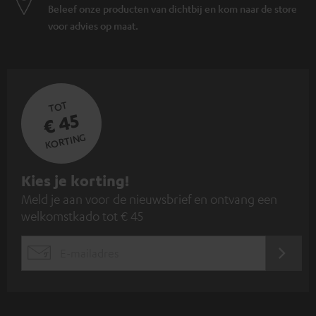
Beleef onze producten van dichtbij en kom naar de store
voor advies op maat.
TOT
€ 45
KORTING
A
Kies je korting!
Meld je aan voor de nieuwsbrief en ontvang een
a
welkomstkado tot € 45
n
m
AANM
EMAIL
e
WIDGET
l
d