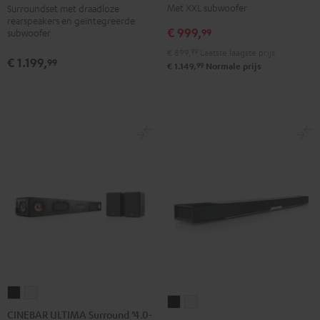
Met XXL subwoofer
Surroundset met draadloze
Power
Power
"5.0-
"5.0-
rearspeakers en geïntegreerde
Edition
Edition
€ 999,
Set"
Set"
99
subwoofer
"5.1-
"5.1-
Zwart
Wit
€ 899,
99
Laatste laagste prijs
€ 1.199,
Set"
Set"
99
99
€ 1.149,
Normale prijs
Zwart
Wit
CINEBAR
CINEBAR
CINEBAR
CINEBAR
ULTIMA
ULTIMA
CINEBAR ULTIMA Surround "4.0-
LUX
LUX