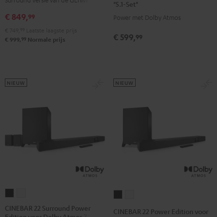
voor
voor
"5.1-Set"
"5.1-
"5.1-
Dolby
Dolby
€ 849,
99
Power met Dolby Atmos
Set"
Set"
Atmos
Atmos
€ 749,
99
Laatste laagste prijs
Zwart
Wit/zwart
€ 599,
"5.1-
"5.1-
99
99
€ 999,
Normale prijs
Set"
Set"
Zwart
Wit
NIEUW
NIEUW
CINEBAR
CINEBAR
CINEBAR
CINEBAR
22
22
22
22
CINEBAR 22 Surround Power
CINEBAR 22 Power Edition voor
Edition voor Dolby Atmos 7.1-Set
Surround
Surround