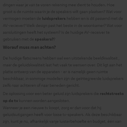
dingen waar je van te voren rekening mee dient te houden. Hoe
groot is de ruimte waarin je de speakers wilt gaan plaatsen? Wat voor
vermogen moeten de
luidsprekers
hebben en is dit passend met de
AV-reciever? Welk design past het beste in de woonkamer? Wat voor
aansluitingen heeft het systeem? Is de huidige AV-receiver te
gebruiken met de
speakers?
?
Worauf muss man achten?
De huidige flatscreens hebben wel een uitstekende beeldkwaliteit ,
maar de geluidskwaliteit laat het vaak te wensen over. Dit ligt aan het
platte ontwerp van de apparaten - er is namelijk geen ruimte
beschikbaar, in sommige modellen zijn de geïntegreerde luidsprekers
zelfs naar achteren of naar beneden gericht.
De oplossing voor een beter geluid zijn luidsprekers die
rechtstreeks
op de tv
kunnen worden aangesloten.
Wanneer je een nieuwe tv koopt, zorg er dan voor dat hij
geluidsuitgangen heeft voor losse tv-speakers. Als deze beschikbaar
zijn, kunt je nu, afhankelijk vanje luisterbehoefte en budget, één van