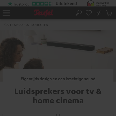
GA
NAAR
NHOUD
No
Ops
Home
Zoeken
Produ
winke
ALLE SPEAKERS PRODUCTEN
Eigentijds design en een krachtige sound
Luidsprekers voor tv &
home cinema