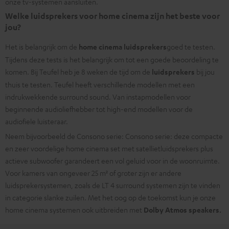
onze tv-systemen aansluiten.
Welke luidsprekers voor home cinema zijn het beste voor
jou?
Het is belangrijk om de
home cinema luidsprekers
goed te testen.
Tijdens deze tests is het belangrijk om tot een goede beoordeling te
komen. Bij Teufel heb je 8 weken de tijd om de
luidsprekers
bij jou
thuis te testen. Teufel heeft verschillende modellen met een
indrukwekkende surround sound. Van instapmodellen voor
beginnende audioliefhebber tot high-end modellen voor de
audiofiele luisteraar.
Neem bijvoorbeeld de
Consono serie:
Consono serie: deze compacte
en zeer voordelige home cinema set met satellietluidsprekers plus
actieve subwoofer garandeert een vol geluid voor in de woonruimte.
Voor kamers van ongeveer 25 m² of groter zijn er andere
luidsprekersystemen, zoals de LT 4 surround systemen zijn te vinden
in categorie slanke zuilen. Met het oog op de toekomst kun je onze
home cinema systemen ook uitbreiden met
Dolby Atmos speakers.