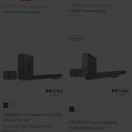
"2.1-
"2.1-
€ 549,
99
Laatste laagste prijs
€ 399,
99
Laatste laagste prijs
Set"
Set"
99
€ 699,
Normale prijs
99
€ 449,
Normale prijs
Zwart
Wit
NIEUW
CINEBAR
CINEBAR
CINEBAR
CINEBAR
11
11
CINEBAR 11 Surround voor Dolby
22
22
Atmos "4.1-Set"
Surround
Surround
CINEBAR 22 Surround voor
Surround
Surround
Soundbar met Dolby Atmos &
voor
voor
Dolby Atmos 7.1-Set
voor
voor
Surround