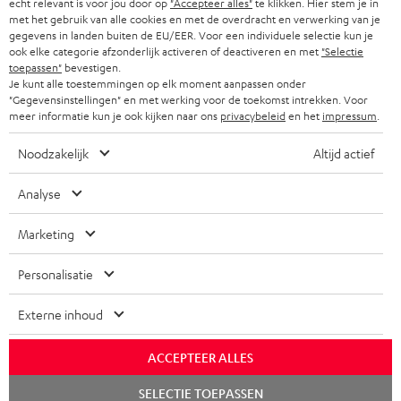
echt relevant is voor jou door op
"Accepteer alles"
te klikken. Hier stem je in
KOPTELEFOONS
e
NEDERLAND
BLOG
met het gebruik van alle cookies en met de overdracht en verwerking van je
gegevens in landen buiten de EU/EER. Voor een individuele selectie kun je
f
BLUETOOTH KOPTELEFOONS
ook elke categorie afzonderlijk activeren of deactiveren en met
"Selectie
NEWSLETTER
BELGIË
toepassen"
bevestigen.
Je kunt alle toestemmingen op elk moment aanpassen onder
COMPLETE SETS
STORES
"Gegevensinstellingen" en met werking voor de toekomst intrekken. Voor
FRANKRIJK
meer informatie kun je ook kijken naar ons
privacybeleid
en het
impressum
.
SPEAKERS
TEUFEL VOORDELEN
Noodzakelijk
Altijd actief
POLEN
ULTIMA
TEUFEL STORY
Analyse
IN-EAR
SPANJE
MANAGEMENT
Marketing
'Kennelijke' (typ)fouten voorbehouden. De op de foto's afgebeelde
FANSHOP
DUURZAAMHEID
accessoires zijn niet bij de levering inbegrepen. Eventuele
ITALIË
Personalisatie
verwijderingskosten voor batterijen zijn bij de prijs inbegrepen.
NIEUWKOMERS
NORMEN EN WAARDES
USA
Externe inhoud
©2026 Lautsprecher Teufel GmbH - All rights reserved.
KADOBON
Disclaimer
Algemene voorwaarden
Privacybeleid
ACCEPTEER ALLES
ANDERE LANDEN
TOEGANKELIJK
Instellingen privacybeleid
EU Data Act
hier de overeenkomst herroepen
Chat
SELECTIE TOEPASSEN
starten