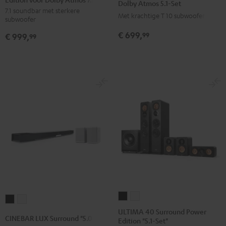
Power
Power
Dolby Atmos 5.1-Set
7.1 soundbar met sterkere
Power
Power
Edition
Edition
Met krachtige T 10 subwoofer
subwoofer
Edition
Edition
voor
voor
€ 699,
99
€ 999,
voor
voor
99
Dolby
Dolby
Dolby
Dolby
Atmos
Atmos
Atmos
Atmos
5.1-
5.1-
7.1-
7.1-
Set
Set
Set
Set
Zwart
Wit
Zwart
Wit
ULTIMA
ULTIMA
CINEBAR
CINEBAR
40
40
ULTIMA 40 Surround Power
LUX
LUX
CINEBAR LUX Surround "5.0-Set"
Edition "5.1-Set"
Surround
Surround
Surround
Surround