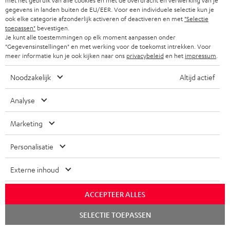
a
i
met het gebruik van alle cookies en met de overdracht en verwerking van je
a
Overzicht
gegevens in landen buiten de EU/EER. Voor een individuele selectie kun je
n
r
n
t
ook elke categorie afzonderlijk activeren of deactiveren en met
"Selectie
k
toepassen"
bevestigen.
y
f
i
Je kunt alle toestemmingen op elk moment aanpassen onder
s
o
"Gegevensinstellingen" en met werking voor de toekomst intrekken. Voor
e
meer informatie kun je ook kijken naar ons
privacybeleid
en het
impressum
.
.
1
r
Geldig t/m 15.08.2026, 23:59 uur. De kortingscode geldt alleen op
t
www.teufelaudio.nl en is niet geldig op reeds geplaatste en/of gedane
Noodzakelijk
Altijd actief
m
bestellingen en aankopen. Je kunt een kortingscode niet inruilen voor
i
a
geld. Deze kortingscode kan niet in combinatie met andere kortingscodes
Analyse
t
worden gebruikt en geldt alleen voor particulieren. Kortingscodes die op
t
www.teufelaudio.nl staan vermeld, mogen niet worden doorverkocht of
l
Marketing
i
gepubliceerd worden door derden zonder schriftelijke toestemming van
e
Lautsprecher Teufel GmbH. Voor de exacte voorwaarden verwijzen wij je
e
naar de
Algemene Voorwaarden
.
Personalisatie
_
h
Externe inhoud
i
ACCEPTEER ALLES
d
8 weken proefluisteren
d
Chat
SELECTIE TOEPASSEN
starten
e