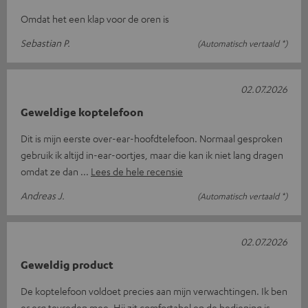
Omdat het een klap voor de oren is
Sebastian P.
(Automatisch vertaald *)
02.07.2026
Geweldige koptelefoon
Dit is mijn eerste over-ear-hoofdtelefoon. Normaal gesproken
gebruik ik altijd in-ear-oortjes, maar die kan ik niet lang dragen
omdat ze dan
Lees de hele recensie
Andreas J.
(Automatisch vertaald *)
02.07.2026
Geweldig product
De koptelefoon voldoet precies aan mijn verwachtingen. Ik ben
er erg tevreden mee. Hij zit comfortabel en de bediening is