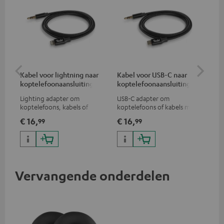
Kabel voor lightning naar
Kabel voor USB-C naar
Ver
koptelefoonaansluiting
koptelefoonaansluiting
mm
Lighting adapter om
USB-C adapter om
Uni
koptelefoons, kabels of
koptelefoons of kabels met
ste
audio-apparaten met 3,5 mm
3,5mm jack plug aan te sluiten
€ 16,
€ 16,
€ 
99
99
jack plug aan te sluiten op
op Android smartphones etc.
iPhone, iPad, iPod etc., MFI
gecertificeerd, 100%
compatibel
Vervangende onderdelen