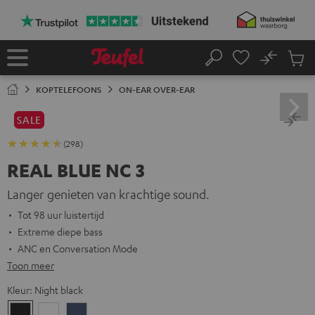
GA
NAAR
NHOUD
No
Ops
Home
Zoeken
Produ
winke
KOPTELEFOONS
ON-EAR OVER-EAR
SALE
(298)
REAL BLUE NC 3
Langer genieten van krachtige sound.
Tot 98 uur luistertijd
Extreme diepe bass
ANC en Conversation Mode
Toon meer
Kleur:
Night black
Night
Pearl
Steel