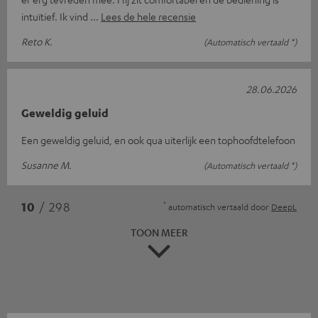
intuïtief. Ik vind
Lees de hele recensie
Reto K.
(Automatisch vertaald *)
28.06.2026
Geweldig geluid
Een geweldig geluid, en ook qua uiterlijk een tophoofdtelefoon
Susanne M.
(Automatisch vertaald *)
*
10
/ 298
automatisch vertaald door
DeepL
TOON MEER