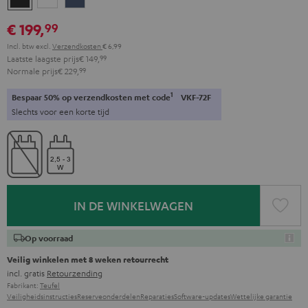
black
white
blue
€ 199,
99
Incl. btw
excl.
Verzendkosten
€ 6,99
Laatste laagste prijs
€ 149,
99
Normale prijs
€ 229,
99
1
Bespaar 50% op verzendkosten met code
VKF-72F
Slechts voor een korte tijd
IN DE WINKELWAGEN
Op voorraad
Veilig winkelen met 8 weken retourrecht
incl. gratis
Retourzending
Fabrikant:
Teufel
Veiligheidsinstructies
Reserveonderdelen
Reparaties
Software-updates
Wettelijke garantie