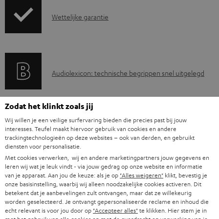
z
d
e
G
Wettelijke garantie
e
u
n
a
n
c
t
r
d
t
e
a
i
.
n
A
Audiolexicon: technische begrippen snel uitgelegd
n
n
s
u
t
f
u
d
i
o
Zodat het klinkt zoals jij
p
i
C
Jouw persoonlijk koopadvies
e
r
Wij willen je een veilige surfervaring bieden die precies past bij jouw
p
interesses. Teufel maakt hiervoor gebruik van cookies en andere
o
o
(00)800 200 300 40
i
m
trackingtechnologieën op deze websites – ook van derden, en gebruikt
o
Ma–vr 09:00–17:00 uur.
g
n
diensten voor personalisatie.
n
a
Weekend & Duitse feestdagen gesloten
r
Met cookies verwerken, wij en andere marketingpartners jouw gegevens en
l
t
f
t
Teufel support
leren wij wat je leuk vindt - via jouw gedrag op onze website en informatie
t
o
a
van je apparaat. Aan jou de keuze: als je op
"Alles weigeren"
klikt, bevestig je
o
i
Hier vind je
Veelgestelde vragen
onze basisinstelling, waarbij wij alleen noodzakelijke cookies activeren. Dit
.
s
c
Storefinder
r
betekent dat je aanbevelingen zult ontvangen, maar dat ze willekeurig
e
l
worden geselecteerd. Je ontvangt gepersonaliseerde reclame en inhoud die
s
t
Beleef onze producten live en van dichtbij. Kom
m
echt relevant is voor jou door op
"Accepteer alles"
te klikken. Hier stem je in
i
langs in een van onze stores.