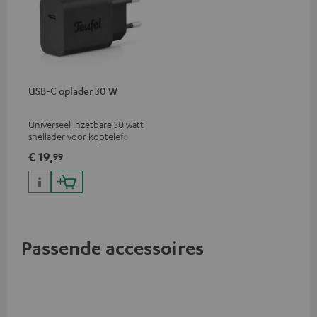
USB-C oplader 30 W
Universeel inzetbare 30 watt
snellader voor koptelefoons,
draagbare apparaten,
€ 19,
99
iPhones, Android
smartphones, tablets en USB-
C-apparaten
Passende accessoires