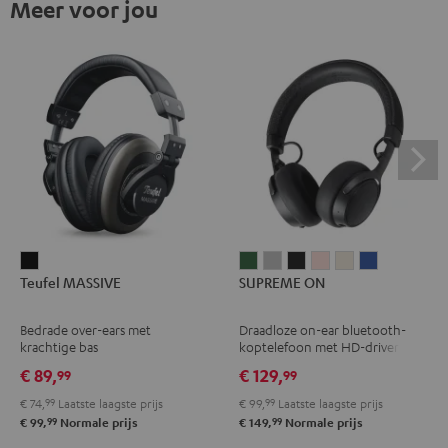
Meer voor jou
Teufel
SUPREME
SUPREME
SUPREME
SUPREME
SUPREME
SUPREME
Teufel MASSIVE
SUPREME ON
MASSIVE
ON
ON
ON
ON
ON
ON
Zwart
Ivy
Moon
Night
Pale
Sand
Space
Bedrade over-ears met
Draadloze on-ear bluetooth-
green
gray
black
gold
white
blue
krachtige bas
koptelefoon met HD-drivers
€ 89,
€ 129,
99
99
€ 74,
99
Laatste laagste prijs
€ 99,
99
Laatste laagste prijs
99
99
€ 99,
Normale prijs
€ 149,
Normale prijs