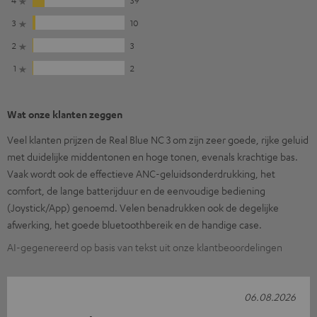
4
39
3
10
2
3
1
2
Wat onze klanten zeggen
Veel klanten prijzen de Real Blue NC 3 om zijn zeer goede, rijke geluid
met duidelijke middentonen en hoge tonen, evenals krachtige bas.
Vaak wordt ook de effectieve ANC-geluidsonderdrukking, het
comfort, de lange batterijduur en de eenvoudige bediening
(Joystick/App) genoemd. Velen benadrukken ook de degelijke
afwerking, het goede bluetoothbereik en de handige case.
AI-gegenereerd op basis van tekst uit onze klantbeoordelingen
06.08.2026