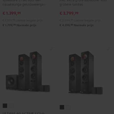
RX-
Power
Power
nauwkeurige geluidsweergave
grotere ruimtes
V4A
Edition
Edition
€ 1.399,
€ 3.799,
"5.1-
"5.1-
"5.1-
99
99
Set"
Set"
Set"
€ 1.299,
99
Laatste laagste prijs
€ 3.099,
99
Laatste laagste prijs
Zwart
Antraciet
Wit/zwart
99
99
€ 1.799,
Normale prijs
€ 4.199,
Normale prijs
ULTIMA
ULTIMA
ULTIMA
ULTIMA
40
40
ULTIMA 40 ACTIVE 3 Club
40
40