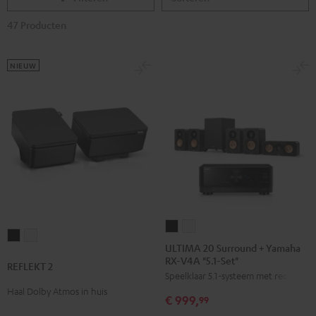
47 Producten
NIEUW
ULTIMA
ULTIMA
REFLEKT
REFLEKT
20
20
ULTIMA 20 Surround + Yamaha
2
2
RX-V4A "5.1-Set"
Surround
Surround
REFLEKT 2
Zwart
Wit
Speelklaar 5.1-systeem met receiver
+
+
Haal Dolby Atmos in huis
Yamaha
Yamaha
€ 999,
99
RX-
RX-