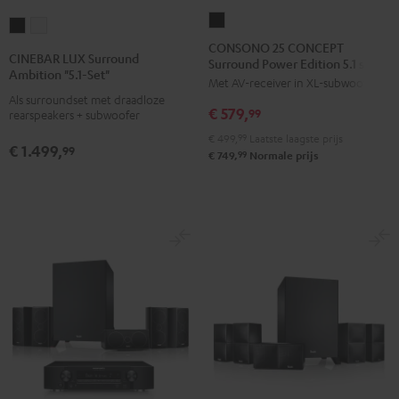
CONSONO
CINEBAR
CINEBAR
25
CONSONO 25 CONCEPT
LUX
LUX
CINEBAR LUX Surround
Surround Power Edition 5.1 set
CONCEPT
Surround
Surround
Ambition "5.1-Set"
Met AV-receiver in XL-subwoofer
Surround
Ambition
Ambition
Als surroundset met draadloze
Power
€ 579,
"5.1-
"5.1-
99
rearspeakers + subwoofer
Edition
Set"
Set"
€ 499,
99
Laatste laagste prijs
€ 1.499,
5.1
99
Zwart
Wit
99
€ 749,
Normale prijs
set
Zwart