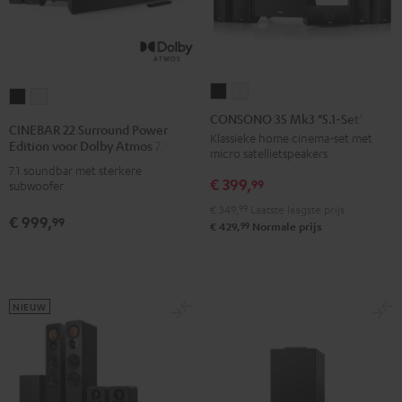
CONSONO
CONSONO
CINEBAR
CINEBAR
35
35
CONSONO 35 Mk3 "5.1-Set"
22
22
CINEBAR 22 Surround Power
Mk3
Mk3
Klassieke home cinema-set met
Surround
Surround
Edition voor Dolby Atmos 7.1-Set
micro satellietspeakers
"5.1-
"5.1-
Power
Power
7.1 soundbar met sterkere
Set"
Set"
€ 399,
Edition
Edition
99
subwoofer
Zwart
Wit
voor
voor
€ 349,
99
Laatste laagste prijs
€ 999,
99
Dolby
Dolby
99
€ 429,
Normale prijs
Atmos
Atmos
7.1-
7.1-
Set
Set
NIEUW
Zwart
Wit