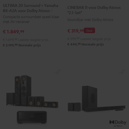
20
20
11
11
ULTIMA 20 Surround + Yamaha
CINEBAR 11 voor Dolby Atmos
RX-A2A voor Dolby Atmos 5.1.2
Surround
Surround
voor
voor
"2.1-Set"
Compacte surroundset speel klaar
+
+
Dolby
Dolby
Soundbar met Dolby Atmos
met AV-receiver
Yamaha
Yamaha
Atmos
Atmos
€ 319,
99
€ 1.849,
Deal
RX-
RX-
99
"2.1-
"2.1-
A2A
A2A
€ 399,
99
Laatste laagste prijs
Set"
Set"
€ 1.699,
99
Laatste laagste prijs
99
€ 449,
Normale prijs
voor
voor
99
€ 2.199,
Normale prijs
Zwart
Wit
Dolby
Dolby
Atmos
Atmos
5.1.2
5.1.2
Zwart
Wit