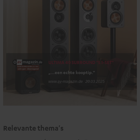
ULTIMA 40 SURROUND "5.1-SET"
„…een echte kooptip.“
www.av-magazin.de
20.03.2025
Relevante thema's