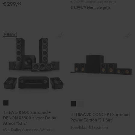
€ 949,
99
Laatste laagste prijs
€ 299,
99
V4A
V4A
99
€ 1.299,
Normale prijs
"5.1-
"5.1-
Set"
Set"
Zwart
Wit
NIEUW
THEATER
ULTIMA
ULTIMA
500
20
20
THEATER 500 Surround +
ULTIMA 20 CONCEPT Surround
DENON X3800H voor Dolby
Surround
CONCEPT
CONCEPT
Power Edition "5.1-Set"
Atmos "5.1.2"
+
Surround
Surround
Speelklaar 5.1 systeem
Met Dolby Atmos en AV-receiver
DENON
Power
Power