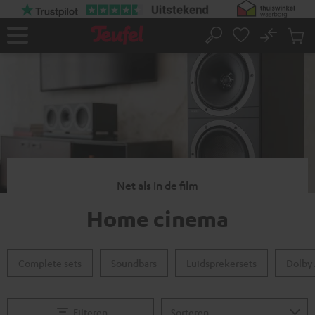
GA
NAAR
NHOUD
No
Ops
Home
Zoeken
Produ
winke
Net als in de film
Home cinema
Complete sets
Soundbars
Luidsprekersets
Dolby
Filteren