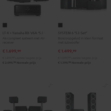
LT
SYSTEM
4
6
LT 4 + Yamaha RX-V6A "5.1-Set L"
SYSTEM 6 "5.1-Set"
+
"5.1-
Als compleet systeem met AV-
Bioscoopgeluid in klein formaat
receiver
met subwoofer
Yamaha
Set"
RX-
Zwart
€ 1.699,
€ 1.499,
99
99
V6A
€ 1.499,
99
Laatste laagste prijs
€ 1.099,
99
Laatste laagste prijs
"5.1-
99
99
€ 2.099,
Normale prijs
€ 1.599,
Normale prijs
Set
L"
Zwart