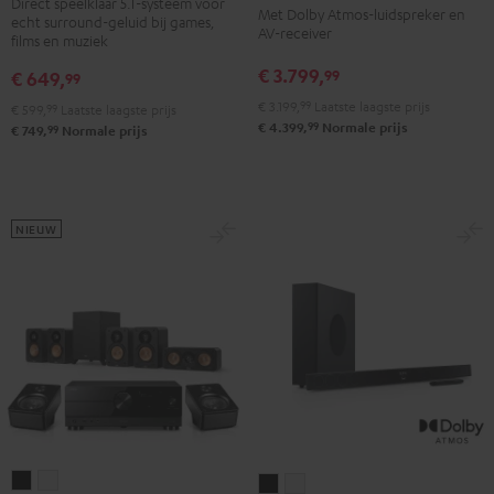
Direct speelklaar 5.1-systeem voor
Surround
Surround
+
+
Met Dolby Atmos-luidspreker en
echt surround-geluid bij games,
"5.1-
"5.1-
AV-receiver
Denon
Denon
films en muziek
Set"
Set"
X3800H
X3800H
€ 3.799,
99
€ 649,
99
Zwart
Wit
voor
voor
€ 3.199,
99
Laatste laagste prijs
€ 599,
99
Laatste laagste prijs
Dolby
Dolby
99
€ 4.399,
Normale prijs
99
€ 749,
Normale prijs
Atmos
Atmos
"5.2.4-
"5.2.4-
Set"
Set"
Zwart
Zwart/wit
NIEUW
ULTIMA
ULTIMA
CINEBAR
CINEBAR