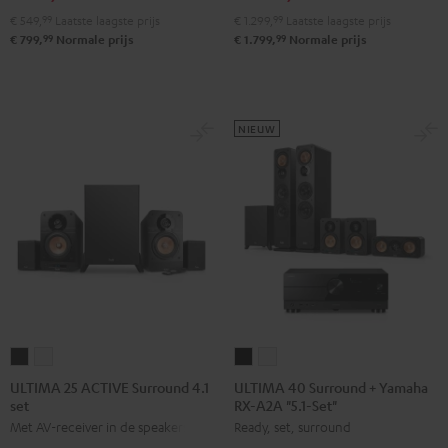
5.1
5.1
Zwart
€ 549,
99
Laatste laagste prijs
€ 1.299,
99
Laatste laagste prijs
set
set
99
99
€ 799,
Normale prijs
€ 1.799,
Normale prijs
Zwart
Wit
NIEUW
ULTIMA
ULTIMA
ULTIMA
ULTIMA
25
25
40
40
ULTIMA 25 ACTIVE Surround 4.1
ULTIMA 40 Surround + Yamaha
set
RX-A2A "5.1-Set"
ACTIVE
ACTIVE
Surround
Surround
Met AV-receiver in de speakers
Ready, set, surround
Surround
Surround
+
+