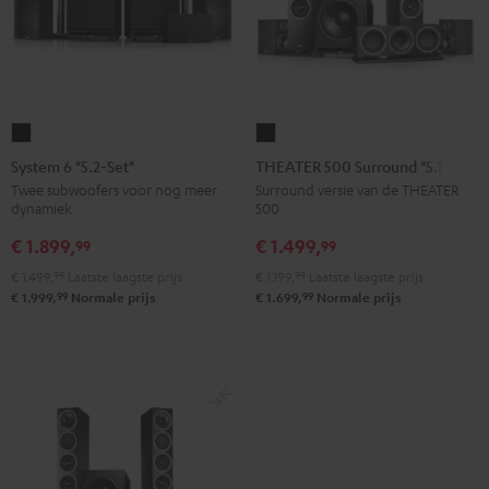
System
THEATER
6
500
System 6 "5.2-Set"
THEATER 500 Surround "5.1-Set"
"5.2-
Surround
Twee subwoofers voor nog meer
Surround versie van de THEATER
dynamiek
500
Set"
"5.1-
Zwart
Set"
€ 1.899,
€ 1.499,
99
99
Zwart
€ 1.499,
99
Laatste laagste prijs
€ 1.199,
99
Laatste laagste prijs
99
99
€ 1.999,
Normale prijs
€ 1.699,
Normale prijs