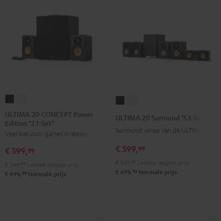
ULTIMA
ULTIMA
ULTIMA
ULTIMA
20
20
20
20
ULTIMA 20 CONCEPT Power
ULTIMA 20 Surround "5.1-Set"
Edition "2.1-Set"
CONCEPT
CONCEPT
Surround
Surround
Surround versie van de ULTIMA 20
Veel bas voor games in stereo
Power
Power
"5.1-
"5.1-
Edition
Edition
€ 599,
Set"
Set"
99
€ 599,
99
"2.1-
"2.1-
Zwart
Wit
€ 549,
99
Laatste laagste prijs
€ 549,
99
Laatste laagste prijs
Set"
Set"
99
€ 699,
Normale prijs
99
€ 699,
Normale prijs
Zwart
Wit