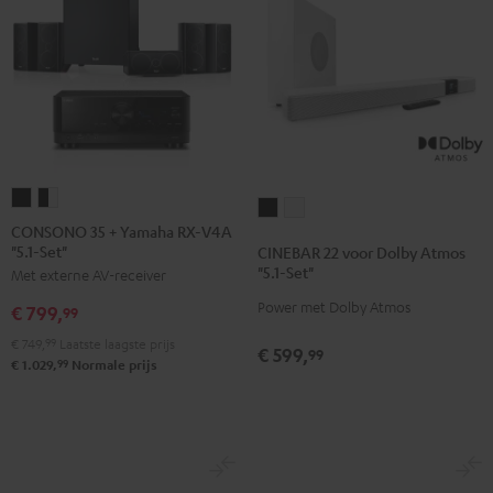
CONSONO
CONSONO
CINEBAR
CINEBAR
35
35
CONSONO 35 + Yamaha RX-V4A
22
22
"5.1-Set"
+
+
CINEBAR 22 voor Dolby Atmos
voor
voor
"5.1-Set"
Met externe AV-receiver
Yamaha
Yamaha
Dolby
Dolby
RX-
RX-
Power met Dolby Atmos
€ 799,
99
Atmos
Atmos
V4A
V4A
"5.1-
"5.1-
€ 749,
99
Laatste laagste prijs
€ 599,
99
"5.1-
"5.1-
99
€ 1.029,
Normale prijs
Set"
Set"
Set"
Set"
Zwart
Wit
Zwart
Zwart/wit