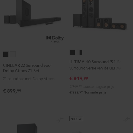
ULTIMA
ULTIMA
CINEBAR
CINEBAR
40
40
ULTIMA 40 Surround "5.1-Set"
22
22
CINEBAR 22 Surround voor
Surround
Surround
Surround versie van de ULTIMA 40
Surround
Surround
Dolby Atmos 7.1-Set
"5.1-
"5.1-
voor
voor
€ 849,
99
7.1 soundbar met Dolby Atmos
Set"
Set"
Dolby
Dolby
€ 749,
99
Laatste laagste prijs
Zwart
Wit/zwart
€ 899,
Atmos
Atmos
99
99
€ 999,
Normale prijs
7.1-
7.1-
Set
Set
Zwart
Wit
NIEUW