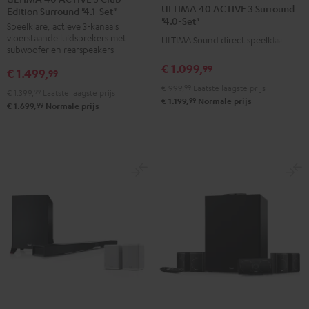
ULTIMA 40 ACTIVE 3 Surround
Edition Surround "4.1-Set"
ACTIVE
ACTIVE
ACTIVE
ACTIVE
"4.0-Set"
Speelklare, actieve 3-kanaals
3
3
3
3
vloerstaande luidsprekers met
ULTIMA Sound direct speelklaar
Club
Club
Surround
Surround
subwoofer en rearspeakers
Edition
Edition
"4.0-
"4.0-
€ 1.099,
99
€ 1.499,
99
Surround
Surround
Set"
Set"
€ 999,
99
Laatste laagste prijs
€ 1.399,
99
Laatste laagste prijs
"4.1-
"4.1-
Zwart
Wit
99
€ 1.199,
Normale prijs
99
€ 1.699,
Normale prijs
Set"
Set"
Zwart
Wit