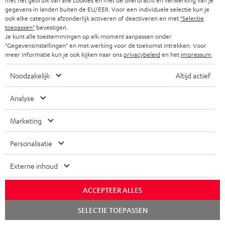
met het gebruik van alle cookies en met de overdracht en verwerking van je
gegevens in landen buiten de EU/EER. Voor een individuele selectie kun je
ook elke categorie afzonderlijk activeren of deactiveren en met
"Selectie
toepassen"
bevestigen.
Soundsysteem voor ieder
Je kunt alle toestemmingen op elk moment aanpassen onder
"Gegevensinstellingen" en met werking voor de toekomst intrekken. Voor
gebruik
meer informatie kun je ook kijken naar ons
privacybeleid
en het
impressum
.
Noodzakelijk
Altijd actief
Analyse
Rearspeakers
Marketing
Personalisatie
Externe inhoud
Draadloos suroundsysteem
ACCEPTEER ALLES
Chat
SELECTIE TOEPASSEN
starten