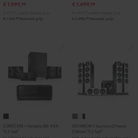
4.1
4.1
Yamaha
Yamaha
€ 1.099,
€ 1.699,
99
99
set
set
RX-
RX-
€ 999,
99
Laatste laagste prijs
€ 1.599,
99
Laatste laagste prijs
Night
Pure
A2A
A2A
99
99
€ 1.149,
Normale prijs
€ 2.099,
Normale prijs
black
White
"5.1-
"5.1-
Set"
Set"
Zwart
Wit
CUBYCON
DEFINION
DEFINION
+
3
3
CUBYCON + Yamaha RX-V4A
DEFINION 3 Surround Power
"5.1-Set"
Edition "5.1-Set"
Yamaha
Surround
Surround
Speelklare 5.1 set voor een
Met extra grote subwoofer voor