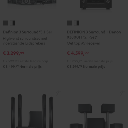
DEFINION
DEFINION
Definion
Definion
3
3
3
3
DEFINION 3 Surround + Denon
Definion 3 Surround "5.1-Set"
X3800H "5.1-Set"
Surround
Surround
Surround
Surround
High-end surroundset met
vloerstaande luidsprekers
Met top AV-receiver
+
+
"5.1-
"5.1-
Denon
Denon
Set"
Set"
€ 3.299,
€ 4.599,
99
99
X3800H
X3800H
Antraciet
Wit/zwart
€ 2.599,
99
Laatste laagste prijs
€ 3.899,
99
Laatste laagste prijs
"5.1-
"5.1-
99
99
€ 3.499,
Normale prijs
€ 5.299,
Normale prijs
Set"
Set"
Antraciet
Wit/zwart