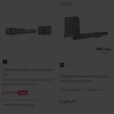
NIEUW
CINEBAR
CINEBAR
CINEBAR
CINEBAR
ULTIMA
ULTIMA
CINEBAR ULTIMA Surround "4.0-
22
22
Set"
Surround
Surround
CINEBAR 22 Power Edition voor
Power
Power
ULTIMA sound in liggend formaat +
"4.0-
"4.0-
Dolby Atmos 5.1-Set
Edition
Edition
draadloze rearspeakers
Set"
Set"
Met krachtige T 10 subwoofer
voor
voor
€ 779,
Zwart
Wit
99
Deal
Dolby
Dolby
€ 829,
99
Laatste laagste prijs
€ 699,
99
Atmos
Atmos
99
€ 979,
Normale prijs
5.1-
5.1-