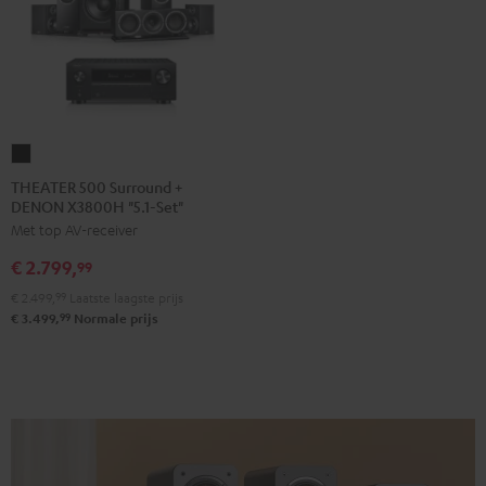
THEATER
500
THEATER 500 Surround +
DENON X3800H "5.1-Set"
Surround
Met top AV-receiver
+
DENON
€ 2.799,
99
X3800H
€ 2.499,
99
Laatste laagste prijs
"5.1-
99
€ 3.499,
Normale prijs
Set"
Zwart