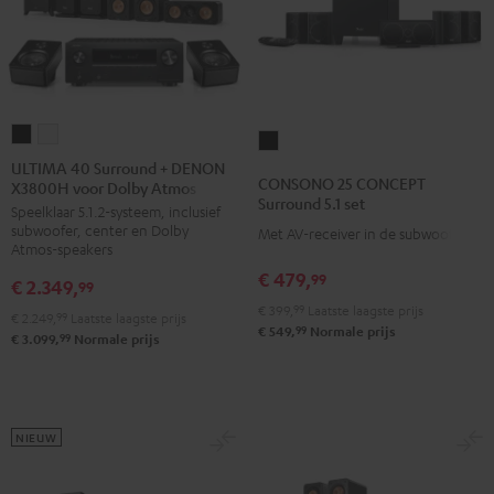
ULTIMA
ULTIMA
CONSONO
40
40
ULTIMA 40 Surround + DENON
25
CONSONO 25 CONCEPT
X3800H voor Dolby Atmos
Surround
Surround
CONCEPT
Surround 5.1 set
Speelklaar 5.1.2-systeem, inclusief
+
+
Surround
subwoofer, center en Dolby
Met AV-receiver in de subwoofer
DENON
DENON
5.1
Atmos-speakers
X3800H
X3800H
set
€ 479,
99
€ 2.349,
99
voor
voor
Zwart
€ 399,
99
Laatste laagste prijs
€ 2.249,
99
Laatste laagste prijs
Dolby
Dolby
99
€ 549,
Normale prijs
99
€ 3.099,
Normale prijs
Atmos
Atmos
Zwart
Wit
NIEUW