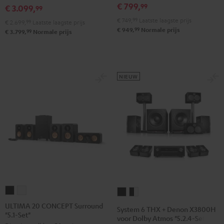
€ 799,
99
€ 3.099,
X3800H
99
Edition
Edition
voor
€ 749,
99
Laatste laagste prijs
"5.1-
"5.1-
€ 2.699,
99
Laatste laagste prijs
99
€ 949,
Normale prijs
Dolby
99
€ 3.799,
Normale prijs
Set"
Set"
Atmos
Zwart
Wit
"5.1.2"
Zwart
NIEUW
ULTIMA
ULTIMA
System
System
20
20
6
6
ULTIMA 20 CONCEPT Surround
System 6 THX + Denon X3800H
"5.1-Set"
CONCEPT
CONCEPT
THX
THX
voor Dolby Atmos "5.2.4-Set"