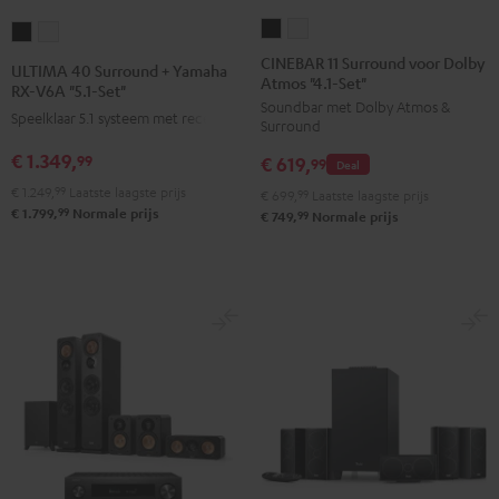
CINEBAR
CINEBAR
ULTIMA
ULTIMA
11
11
40
40
CINEBAR 11 Surround voor Dolby
ULTIMA 40 Surround + Yamaha
Atmos "4.1-Set"
Surround
Surround
Surround
Surround
RX-V6A "5.1-Set"
Soundbar met Dolby Atmos &
voor
voor
+
+
Speelklaar 5.1 systeem met receiver
Surround
Dolby
Dolby
Yamaha
Yamaha
€ 1.349,
99
€ 619,
Atmos
Atmos
99
Deal
RX-
RX-
"4.1-
"4.1-
€ 1.249,
99
Laatste laagste prijs
V6A
V6A
€ 699,
99
Laatste laagste prijs
99
€ 1.799,
Normale prijs
Set"
Set"
99
€ 749,
Normale prijs
"5.1-
"5.1-
Zwart
Wit
Set"
Set"
Zwart
Wit