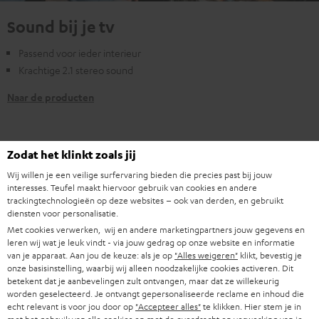
Sound bij je tv
Passend voor ieder interieur
Krachtige 2.1 stereo sound
Naar de producten
Zodat het klinkt zoals jij
Wij willen je een veilige surfervaring bieden die precies past bij jouw
interesses. Teufel maakt hiervoor gebruik van cookies en andere
Dolby Surround systeem
trackingtechnologieën op deze websites – ook van derden, en gebruikt
diensten voor personalisatie.
Met cookies verwerken, wij en andere marketingpartners jouw gegevens en
leren wij wat je leuk vindt - via jouw gedrag op onze website en informatie
van je apparaat. Aan jou de keuze: als je op
"Alles weigeren"
klikt, bevestig je
onze basisinstelling, waarbij wij alleen noodzakelijke cookies activeren. Dit
betekent dat je aanbevelingen zult ontvangen, maar dat ze willekeurig
7.1 soundsystemen
worden geselecteerd. Je ontvangt gepersonaliseerde reclame en inhoud die
echt relevant is voor jou door op
"Accepteer alles"
te klikken. Hier stem je in