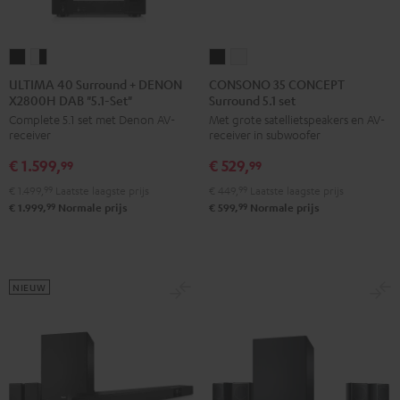
ULTIMA
ULTIMA
CONSONO
CONSONO
40
40
35
35
ULTIMA 40 Surround + DENON
CONSONO 35 CONCEPT
X2800H DAB "5.1-Set"
Surround 5.1 set
Surround
Surround
CONCEPT
CONCEPT
Complete 5.1 set met Denon AV-
Met grote satellietspeakers en AV-
+
+
Surround
Surround
receiver
receiver in subwoofer
DENON
DENON
5.1
5.1
€ 1.599,
€ 529,
X2800H
X2800H
set
set
99
99
DAB
DAB
Zwart
Wit
€ 1.499,
99
Laatste laagste prijs
€ 449,
99
Laatste laagste prijs
"5.1-
"5.1-
99
99
€ 1.999,
Normale prijs
€ 599,
Normale prijs
Set"
Set"
Zwart
Wit/zwart
NIEUW