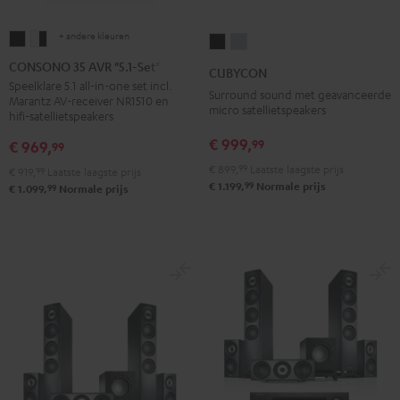
+ andere kleuren
CONSONO
CONSONO
CUBYCON
CUBYCON
35
35
Zwart
Silver
CONSONO 35 AVR "5.1-Set"
CUBYCON
AVR
AVR
Speelklare 5.1 all-in-one set incl.
Surround sound met geavanceerde
Marantz AV-receiver NR1510 en
"5.1-
"5.1-
micro satellietspeakers
hifi-satellietspeakers
Set"
Set"
€ 999,
99
€ 969,
99
Zwart
Wit/zwart
€ 899,
99
Laatste laagste prijs
€ 919,
99
Laatste laagste prijs
99
€ 1.199,
Normale prijs
99
€ 1.099,
Normale prijs