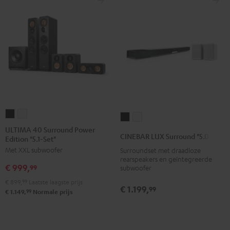
ULTIMA
ULTIMA
CINEBAR
CINEBAR
40
40
ULTIMA 40 Surround Power
LUX
LUX
CINEBAR LUX Surround "5.0-Set"
Edition "5.1-Set"
Surround
Surround
Surround
Surround
Met XXL subwoofer
Surroundset met draadloze
Power
Power
"5.0-
"5.0-
rearspeakers en geïntegreerde
Edition
Edition
€ 999,
Set"
Set"
99
subwoofer
"5.1-
"5.1-
Zwart
Wit
€ 899,
99
Laatste laagste prijs
€ 1.199,
Set"
Set"
99
99
€ 1.149,
Normale prijs
Zwart
Wit